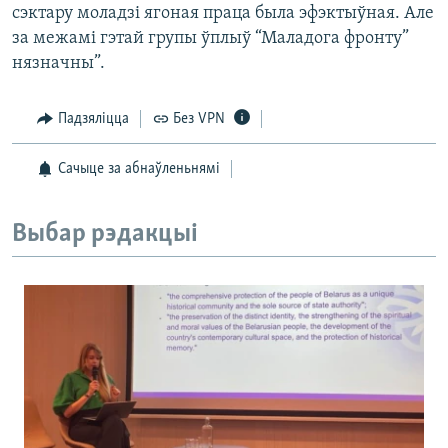
сэктару моладзі ягоная праца была эфэктыўная. Але
за межамі гэтай групы ўплыў “Маладога фронту”
нязначны”.
Падзяліцца
Без VPN
Сачыце за абнаўленьнямі
Выбар рэдакцыі