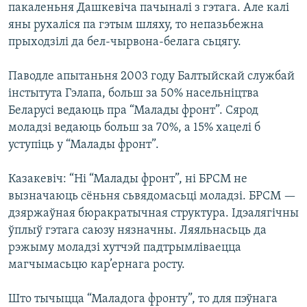
пакаленьня Дашкевіча пачыналі з гэтага. Але калі
яны рухаліся па гэтым шляху, то непазьбежна
прыходзілі да бел-чырвона-белага сьцягу.
Паводле апытаньня 2003 году Балтыйскай службай
інстытута Гэлапа, больш за 50% насельніцтва
Беларусі ведаюць пра “Малады фронт”. Сярод
моладзі ведаюць больш за 70%, а 15% хацелі б
уступіць у “Малады фронт”.
Казакевіч: “Ні “Малады фронт”, ні БРСМ не
вызначаюць сёньня сьвядомасьці моладзі. БРСМ —
дзяржаўная бюракратычная структура. Ідэалягічны
ўплыў гэтага саюзу нязначны. Ляяльнасьць да
рэжыму моладзі хутчэй падтрымліваецца
магчымасьцю кар’ернага росту.
Што тычыцца “Маладога фронту”, то для пэўнага