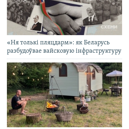
«Ня толькі пляцдарм»: як Беларусь
разбудоўвае вайсковую інфраструктуру