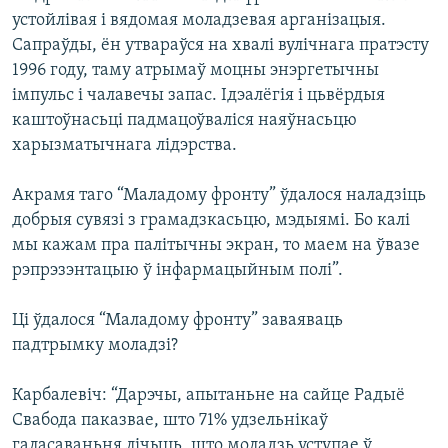
устойлівая і вядомая моладзевая арганізацыя.
Сапраўды, ён утвараўся на хвалі вулічнага пратэсту
1996 году, таму атрымаў моцны энэргетычны
імпульс і чалавечы запас. Ідэалёгія і цьвёрдыя
каштоўнасьці падмацоўваліся наяўнасьцю
харызматычнага лідэрства.
Акрамя таго “Маладому фронту” ўдалося наладзіць
добрыя сувязі з грамадзкасьцю, мэдыямі. Бо калі
мы кажам пра палітычны экран, то маем на ўвазе
рэпрэзэнтацыю ў інфармацыйным полі”.
Ці ўдалося “Маладому фронту” заваяваць
падтрымку моладзі?
Карбалевіч: “Дарэчы, апытаньне на сайце Радыё
Свабода паказвае, што 71% удзельнікаў
галасаваньня лічыць, што моладзь уступае ў