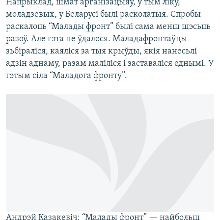
Напрыклад, шмат арганізацыяў, у тым ліку,
моладзевых, у Беларусі былі расколатыя. Спробы
раскалоць “Малады фронт” былі сама менш шэсьць
разоў. Але гэта не ўдалося. Маладафронтаўцы
зьбіраліся, каяліся за тыя крыўды, якія нанесьлі
адзін аднаму, разам маліліся і заставаліся еднымі. У
гэтым сіла “Маладога фронту”.
Андрэй Казакевіч: “Малады фронт” — найбольш