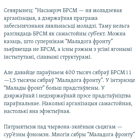
Севярынец: “Насамрэч БРСМ — ня моладзевая
арганізацыя, а дзяржаўная праграма
забесьпячэньня ляяльнасьці моладзі. Таму нельга
разглядаць БРСМ як самастойны суб’ект. Можна
казаць, што супернікам “Маладога фронту”
зьяўляецца не БРСМ, а існы рэжым з усімі ягонымі
інстытутамі, сілавымі структурамі.
Але давайце параўнаем 400 тысяч сябраў БРСМ і 1
—1,5 тысячы сябраў “Маладога фронту”. У інтэрнэце
“Малады фронт” больш прадстаўлены. У
дзяржаўнай і недзяржаўнай прэсе прадстаўніцтва
параўнальнае. Наколькі арганізацыя самастойная,
настолькі яна эфэктыўная.
Патрыятызм пад чырвона-зялёным сьцягам —
сур’ёзны фэномэн. Многія сябры “Маладога фронту”