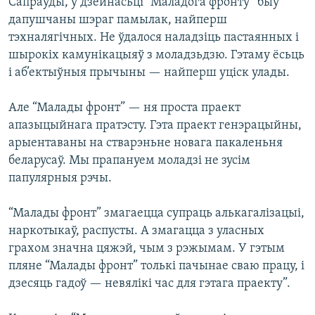
Сапраўды, у дзейнасьці “Маладога фронту” быў
дапушчаны шэраг памылак, найперш
тэхналягічных. Не ўдалося наладзіць пастаянных і
шырокіх камунікацыяў з моладзьдзю. Гэтаму ёсьць
і аб’ектыўныя прычыны — найперш уціск улады.
Але “Малады фронт” — ня проста праект
апазыцыйнага пратэсту. Гэта праект генэрацыйны,
арыентаваны на стварэньне новага пакаленьня
беларусаў. Мы прапануем моладзі не зусім
папулярныя рэчы.
“Малады фронт” змагаецца супраць алькагалізацыі,
наркотыкаў, распусты. А змагацца з уласных
грахом значна цяжэй, чым з рэжымам. У гэтым
пляне “Малады фронт” толькі пачынае сваю працу, і
дзесяць гадоў — невялікі час для гэтага праекту”.