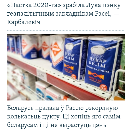
«Пастка 2020-га» зрабіла Лукашэнку
геапалітычным закладнікам Расеі, —
Карбалевіч
Беларусь прадала ў Расею рэкордную
колькасьць цукру. Ці хопіць яго самім
беларусам і ці ня вырастуць цэны