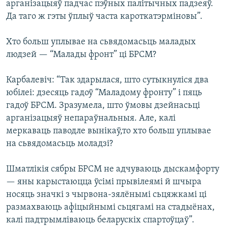
арганізацыяў падчас пэўных палітычных падзеяў.
Да таго ж гэты ўплыў часта кароткатэрміновы”.
Хто больш уплывае на сьвядомасьць маладых
людзей — “Малады фронт” ці БРСМ?
Карбалевіч: “Так здарылася, што сутыкнуліся два
юбілеі: дзесяць гадоў “Маладому фронту” і пяць
гадоў БРСМ. Зразумела, што ўмовы дзейнасьці
арганізацыяў непараўнальныя. Але, калі
меркаваць паводле вынікаў,то хто больш уплывае
на сьвядомасьць моладзі?
Шматлікія сябры БРСМ не адчуваюць дыскамфорту
— яны карыстаюцца ўсімі прывілеямі й шчыра
носяць значкі з чырвона-зялёнымі сьцяжкамі ці
размахваюць афіцыйнымі сьцягамі на стадыёнах,
калі падтрымліваюць беларускіх спартоўцаў”.