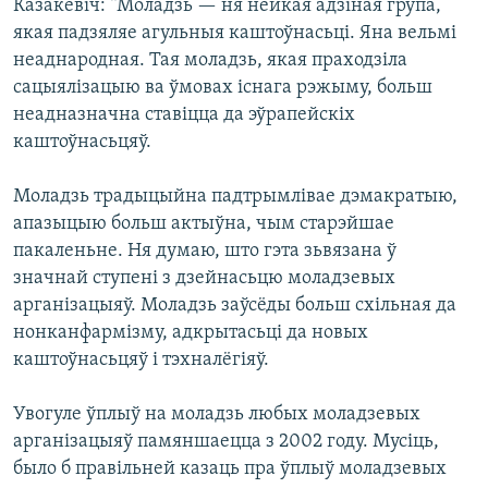
Казакевіч: “Моладзь — ня нейкая адзіная група,
якая падзяляе агульныя каштоўнасьці. Яна вельмі
неаднародная. Тая моладзь, якая праходзіла
сацыялізацыю ва ўмовах існага рэжыму, больш
неадназначна ставіцца да эўрапейскіх
каштоўнасьцяў.
Моладзь традыцыйна падтрымлівае дэмакратыю,
апазыцыю больш актыўна, чым старэйшае
пакаленьне. Ня думаю, што гэта зьвязана ў
значнай ступені з дзейнасьцю моладзевых
арганізацыяў. Моладзь заўсёды больш схільная да
нонканфармізму, адкрытасьці да новых
каштоўнасьцяў і тэхналёгіяў.
Увогуле ўплыў на моладзь любых моладзевых
арганізацыяў памяншаецца з 2002 году. Мусіць,
было б правільней казаць пра ўплыў моладзевых