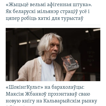
«Жыцьцё вельмі афігенная штука».
Як беларускі мільянэр страціў усё і
цяпер робіць хаткі для турыстаў
«ШокінгКульт» на барахолаўцы:
Максім Жбанкоў прэзэнтаваў сваю
новую кнігу на Кальварыйскім рынку