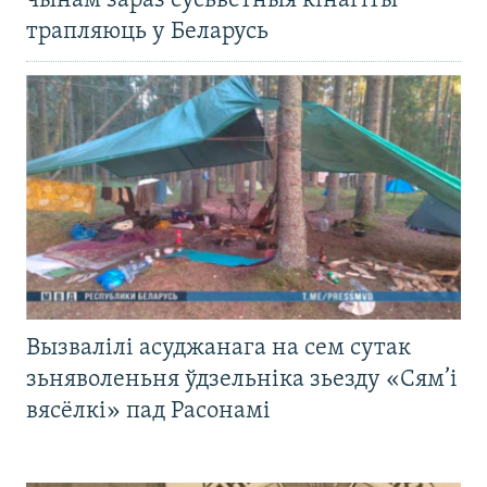
чынам зараз сусьветныя кінагіты
трапляюць у Беларусь
Вызвалілі асуджанага на сем сутак
зьняволеньня ўдзельніка зьезду «Сям’і
вясёлкі» пад Расонамі