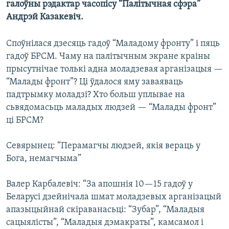
галоўны рэдактар часопісу “Палітычная сфэра”
КУЛЬТУРА
МОВА
Андрэй Казакевіч.
КАЛЯНДАР
НА ХВАЛЯХ СВАБОДЫ
Споўнілася дзесяць гадоў “Маладому фронту” і пяць
гадоў БРСМ. Чаму на палітычным экране краіны
прысутнічае толькі адна моладзевая арганізацыя —
“Малады фронт”? Ці ўдалося яму заваяваць
падтрымку моладзі? Хто больш уплывае на
сьвядомасьць маладых людзей — “Малады фронт”
ці БРСМ?
Севярынец: “Перамагчы людзей, якія вераць у
Бога, немагчыма”
Валер Карбалевіч: “За апошнія 10—15 гадоў у
Беларусі дзейнічала шмат моладзевых арганізацый
апазыцыйнай скіраванасьці: “Зубар”, “Маладыя
сацыялісты”, “Маладыя дэмакраты”, камсамол і