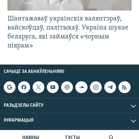
Шантажаваў украінскіх валянтэраў,
вайскоўцаў, палітыкаў. Украіна шукае
беларуса, які займаўся «чорным
піярам»
САЧЫЦЕ ЗА АБНАЎЛЕНЬНЯМІ
РАЗЬДЗЕЛЫ САЙТУ
ІНФАРМАЦЫЯ
Радыё Свабода © 2026 РС | Усе правы захаваныя.
НАВІНЫ
ТЭСТЫ