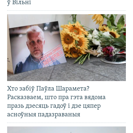
ў Вільні
Хто забіў Паўла Шарамета?
Расказваем, што пра гэта вядома
празь дзесяць гадоў і дзе цяпер
асноўныя падазраваныя