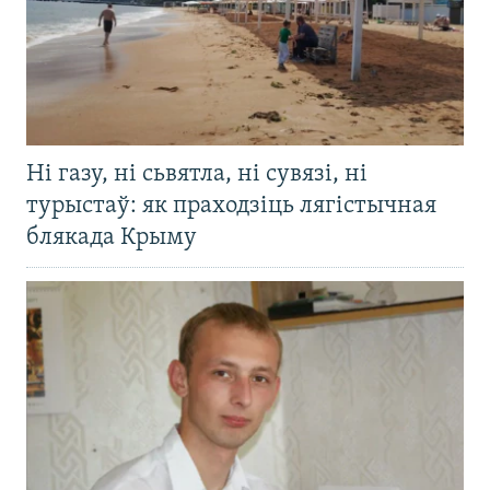
Ні газу, ні сьвятла, ні сувязі, ні
турыстаў: як праходзіць лягістычная
блякада Крыму