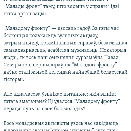
“Малады фронт” таму, што верыць у справы і ідэі
гэтай арганізацыі.
“Маладому фронту” — дзесяць гадоў. За гэты час
бясконцая колькасьць вулічных акцыяў,
затрыманьняў, крымінальных справаў, безаглядная
самаахвярнасьць, асабістая мужнасьць. Некаторыя
людзі, як вось наш сёньняшні суразмоўца Павал
Севярынец, першы кіраўнік “Маладога фронту”
даўно сталі жывой легендай найноўшай беларускай
гісторыі.
Але адначасова ўзьнікае пытаньне: якія вынікі
гэтага змаганьня? Ці ўдалося “Маладому фронту”
перацягнуць на свой бок моладзь?
Вось моладзевыя актывісты увесь час закідаюць
лідэрам так званай “старой апазыцыі”, што тыя