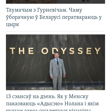
Тлумачым з Гурневічам. Чаму
ўборачную ў Беларусі ператвараюць у
цырк
13 сэансаў на дзень. Як у Менску
паказваюць «Адысэю» Нолана і якім