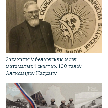
Закаханы ў беларускую мову
матэматык і сьвятар. 100 гадоў
Аляксандру Надсану