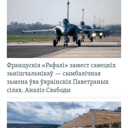
Францускія «Рафалі» замест савецкіх
зьнішчальнікаў — сымбалічная
зьмена ўва ўкраінскіх Паветраных
сілах. Аналіз Свабоды