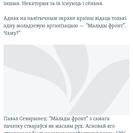
іншыя. Некаторыя зь іх існуюць і сёньня.
Аднак на палітычным экране краіны відаць толькі
адну моладзевую арганізацыю — “Малады фронт”.
Чаму?”
Павал Севярынец: “Малады фронт” з самага
пачатку ствараўся як масавы рух. Асновай яго