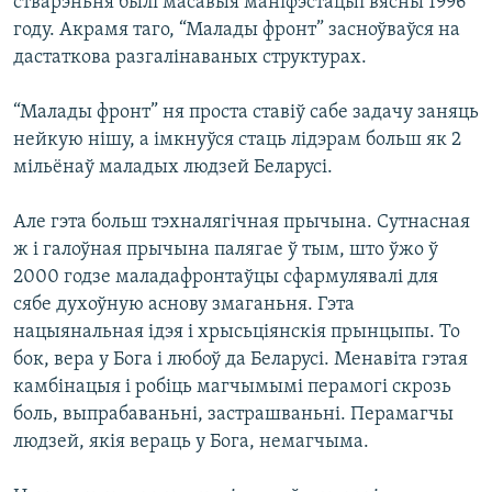
стварэньня былі масавыя маніфэстацыі вясны 1996
году. Акрамя таго, “Малады фронт” засноўваўся на
дастаткова разгалінаваных структурах.
“Малады фронт” ня проста ставіў сабе задачу заняць
нейкую нішу, а імкнуўся стаць лідэрам больш як 2
мільёнаў маладых людзей Беларусі.
Але гэта больш тэхналягічная прычына. Сутнасная
ж і галоўная прычына палягае ў тым, што ўжо ў
2000 годзе маладафронтаўцы сфармулявалі для
сябе духоўную аснову змаганьня. Гэта
нацыянальная ідэя і хрысьціянскія прынцыпы. То
бок, вера у Бога і любоў да Беларусі. Менавіта гэтая
камбінацыя і робіць магчымымі перамогі скрозь
боль, выпрабаваньні, застрашваньні. Перамагчы
людзей, якія вераць у Бога, немагчыма.