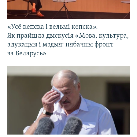
«Усё кепска і вельмі кепска».
Як прайшла дыскусія «Мова, культура,
адукацыя і мэдыя: нябачны фронт
за Беларусь»