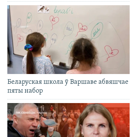
Беларуская школа ў Варшаве абвяшчае
пяты набор