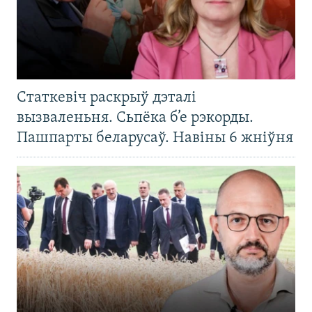
Статкевіч раскрыў дэталі
вызваленьня. Сьпёка б’е рэкорды.
Пашпарты беларусаў. Навіны 6 жніўня