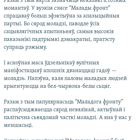
Разам з тым варта зазначыць некалькі істотных
момантаў. У вузкім сэнсе “Малады фронт”
спрацаваў больш эфэктыўна за апазыцыйныя
партыі. Бо сярод моладзі, паводле ўсіх
сацыялягічных апытаньняў, самыя высокія
паказьнікі падтрымкі дэмакратыі, пратэсту
супраць рэжыму.
І асноўная маса ўдзельнікаў вулічных
маніфэстацыяў апошніх дванаццаці гадоў —
моладзь. Напэўна, каля паловы маладых людзей
арыентуюцца на бел-чырвона-белы сьцяг.
Разам з тым папулярнасьць “Маладога фронту”
распаўсюджваецца сярод невялікай, актыўнай і
палітычна сьвядомай часткі моладзі. А яна ў нас у
меншасьці.