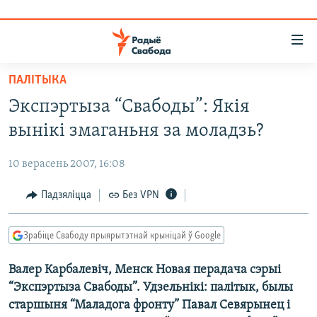
Лінкі
ўнівэрсальнага
доступу
ПАЛІТЫКА
НАВІНЫ
Перайсьці
Экспэртыза “Свабоды”: Якія
да
ТОЛЬКІ НА СВАБОДЗЕ
УСЕ НАВІНЫ
вынікі змаганьня за моладзь?
галоўнага
СУВЯЗЬ
ВІДЭА І ФОТА
ТЭСТЫ
зьместу
10 верасень 2007, 16:08
Перайсьці
ПАДПІСАЦЦА
ЛЮДЗІ
БЛОГІ
АБЫСЬЦІ БЛЯКАВАНЬНЕ
да
Падзяліцца
Без VPN
ПАЛІТЫКА
ГІСТОРЫЯ НА СВАБОДЗЕ
ПАДЗЯЛІЦЦА ІНФАРМАЦЫЯЙ
RSS
галоўнай
САЧЫЦЕ ЗА АБНАЎЛЕНЬНЯМІ
навігацыі
ЭКАНОМІКА
ПАДКАСТЫ
ПАДКАСТЫ
Зрабіце Свабоду прыярытэтнай крыніцай ў Google
Перайсьці
ВАЙНА
КНІГІ
FACEBOOK
да
Валер Карбалевіч, Менск Новая перадача сэрыі
БЕЛАРУСЫ НА ВАЙНЕ
АЎДЫЁКНІГІ
TWITTER
пошуку
“Экспэртыза Свабоды”. Удзельнікі: палітык, былы
ПАЛІТВЯЗЬНІ
PREMIUM
Усе сайты РС/РСЭ
старшыня “Маладога фронту” Павал Севярынец і