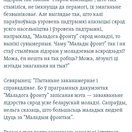
стаміліся, не імкнуцца да перамогі, іх змаганьне
безвыніковае. Але выглядае так, што калі
параўноўваць узровень падтрымкі апазыцыі сярод
усяго насельніцтва і ўзровень падтрымкі,
напрыклад, “Маладога фронту” сярод моладзі, то
вынікі сувымерныя. Чаму “Малады фронт” так і ня
стаў стылёвым лідэрам у моладзевым асяродзьдзі?
Можа, ён нешта ня так робіць? Можа, лёзунгі ці
мэтады змаганьня ня тыя?”
Севярынец: “Пытаньне заканамернае і
справядлівае. Бо ў праграмных дакумэнтах
“Маладога фронту” запісаная мэта — заваяваньне
лідэрства сярод усяе беларускай моладзі. Сапраўды,
нельга сказаць, што большасьць маладых людзей
ідуць за “Маладым фронтам”.