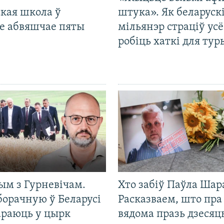
кая школа ў
штука». Як беларуск
е абвяшчае пяты
мільянэр страціў усё
робіць хаткі для тур
ым з Гурневічам.
Хто забіў Паўла Шар
борачную ў Беларусі
Расказваем, што пра
араюць у цырк
вядома празь дзесяць