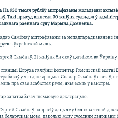
а На 930 тысяч рублёў аштрафаваны моладзевы актыві
аў. Такі прысуд вынесла 30 жніўня судзьдзя ў адміні
ральнага раённага суду Марына Дамненка.
адар Сямёнаў аштрафаваны за непадпарадкаваньне ін
аруска-ўкраінскай мяжы.
яргей Сямёнаў, 21 жніўня ён ехаў цягніком ва Ўкраіну.
станцыі Церуха галоўны інспэктар Гомельскай мытні В
трабаваў у яго дэклярацыю. Спадар Сямёнаў сказаў, шт
міць пра свае асабістыя рэчы, якія ёсьць у кайстры.
тар запатрабаваў пісьмовую дэклярацыю.
 Сяргей Сямёнаў папрасіў даць яму блянк мытнай дэкл
на беларускай мове, паколькі мову суседняй дзяржавы 