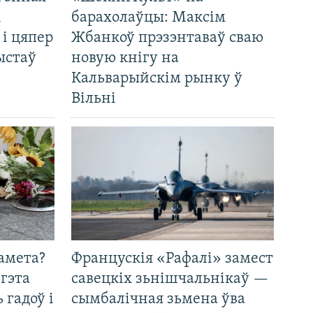
і
барахолаўцы: Максім
 і цяпер
Жбанкоў прэзэнтаваў сваю
ыстаў
новую кнігу на
Кальварыйскім рынку ў
Вільні
амета?
Францускія «Рафалі» замест
 гэта
савецкіх зьнішчальнікаў —
 гадоў і
сымбалічная зьмена ўва