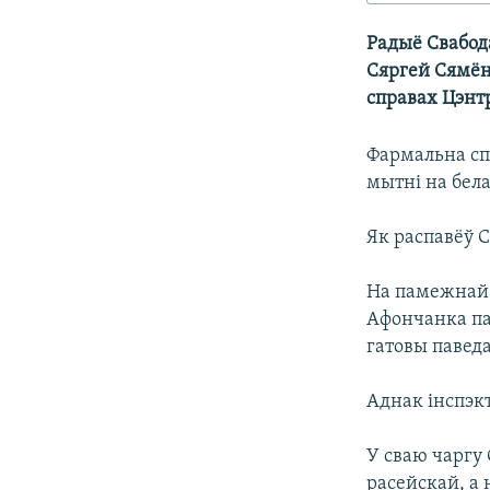
КАЛЯНДАР
НА ХВАЛЯХ СВАБОДЫ
Радыё Свабод
Сяргей Сямён
справах Цэнт
Фармальна сп
мытні на бел
Як распавёў С
На памежнай 
Афончанка па
гатовы паведа
Аднак інспэк
У сваю чаргу
расейскай, а 