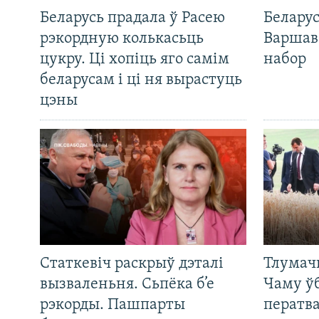
Беларусь прадала ў Расею
Беларус
рэкордную колькасьць
Варшав
цукру. Ці хопіць яго самім
набор
беларусам і ці ня вырастуць
цэны
Статкевіч раскрыў дэталі
Тлумач
вызваленьня. Сьпёка б’е
Чаму ў
рэкорды. Пашпарты
ператв