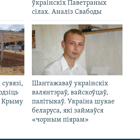
ўкраінскіх Паветраных
сілах. Аналіз Свабоды
і сувязі,
Шантажаваў украінскіх
одзіць
валянтэраў, вайскоўцаў,
а Крыму
палітыкаў. Украіна шукае
беларуса, які займаўся
«чорным піярам»