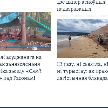
дзе цяпер асноўныя
падазраваныя
лі асуджанага на
ак зьняволеньня
Ні газу, ні сьвятла, н
іка зьезду «Сям’і
ні турыстаў: як прах
» пад Расонамі
лягістычная блякад