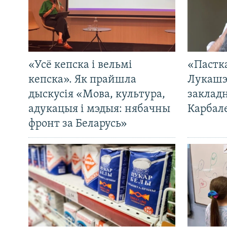
«Усё кепска і вельмі
«Пастка
кепска». Як прайшла
Лукашэ
дыскусія «Мова, культура,
закладн
адукацыя і мэдыя: нябачны
Карбал
фронт за Беларусь»