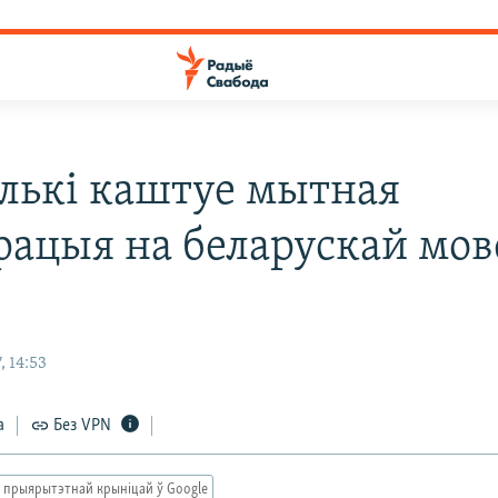
лькі каштуе мытная
рацыя на беларускай мов
 14:53
а
Без VPN
 прыярытэтнай крыніцай ў Google