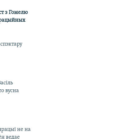
ст з Гомелю
страцыйных
спэктару
асіль
о вусна
ярацыі не на
ён ведае