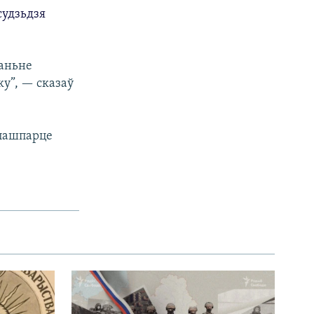
судзьдзя
жаньне
ку”, — сказаў
 пашпарце