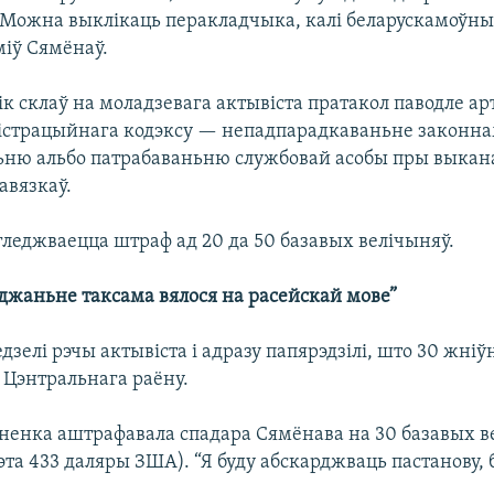
 Можна выклікаць перакладчыка, калі беларускамоўны
міў Сямёнаў.
к склаў на моладзевага актывіста пратакол паводле ар
істрацыйнага кодэксу — непадпарадкаваньне законн
ню альбо патрабаваньню службовай асобы пры выкан
авязкаў.
гледжваецца штраф ад 20 да 50 базавых велічыняў.
еджаньне таксама вялося на расейскай мове”
дзелі рэчы актывіста і адразу папярэдзілі, што 30 жніў
д Цэнтральнага раёну.
ненка аштрафавала спадара Сямёнава на 30 базавых в
гэта 433 даляры ЗША).
“Я буду абскарджваць пастанову, 