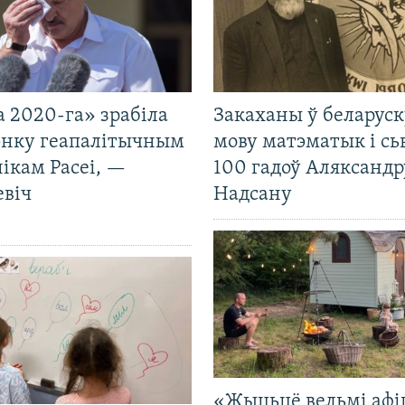
 2020-га» зрабіла
Закаханы ў беларус
нку геапалітычным
мову матэматык і сь
ікам Расеі, —
100 гадоў Аляксандр
евіч
Надсану
«Жыцьцё вельмі афі