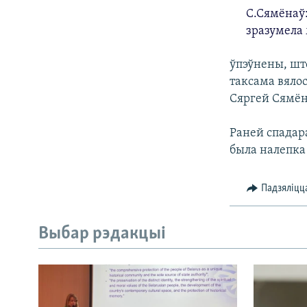
С.Сямёнаў:
зразумела 
ўпэўнены, шт
таксама вялос
Сяргей Сямён
Раней спадар
была налепка 
Падзяліцц
Выбар рэдакцыі