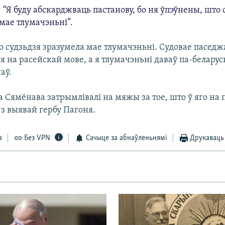
 “Я буду абскарджваць пастанову, бо ня ўпэўнены, што 
мае тлумачэньні”.
о судзьдзя зразумела мае тлумачэньні. Судовае пасед
я на расейскай мове, а я тлумачэньні даваў па-беларус
аў.
а Сямёнава затрымлівалі на мяжы за тое, што ў яго на
з выявай гербу Пагоня.
а
Без VPN
Сачыце за абнаўленьнямі
Друкаваць