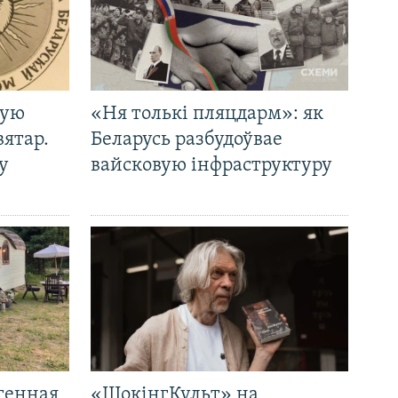
кую
«Ня толькі пляцдарм»: як
вятар.
Беларусь разбудоўвае
у
вайсковую інфраструктуру
генная
«ШокінгКульт» на