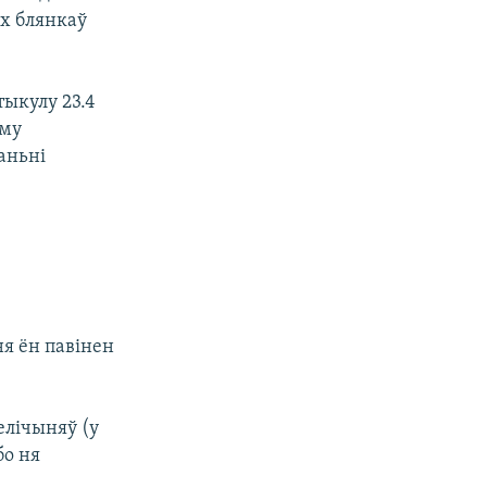
х блянкаў
тыкулу 23.4
аму
аньні
ня ён павінен
елічыняў (у
бо ня