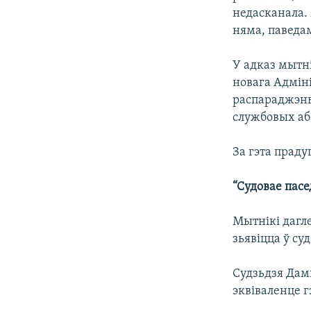
недасканала.
няма, паведа
У адказ мытні
новага Адмін
распараджэнь
службовых аб
За гэта праду
“Судовае пас
Мытнікі дагле
зьявіцца ў су
Судзьдзя Дам
эквіваленце 