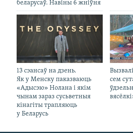
беларусаў. Навіны 6 жніўня
13 сэансаў на дзень.
Вызвалі
Як у Менску паказваюць
сем сут
«Адысэю» Нолана і якім
ўдзельн
чынам зараз сусьветныя
вясёлкі
кінагіты трапляюць
у Беларусь