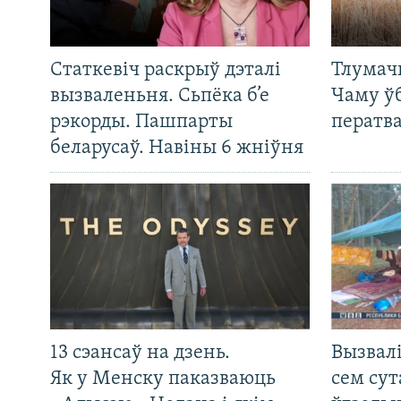
Статкевіч раскрыў дэталі
Тлумач
вызваленьня. Сьпёка б’е
Чаму ў
рэкорды. Пашпарты
ператв
беларусаў. Навіны 6 жніўня
13 сэансаў на дзень.
Вызвалі
Як у Менску паказваюць
сем сут