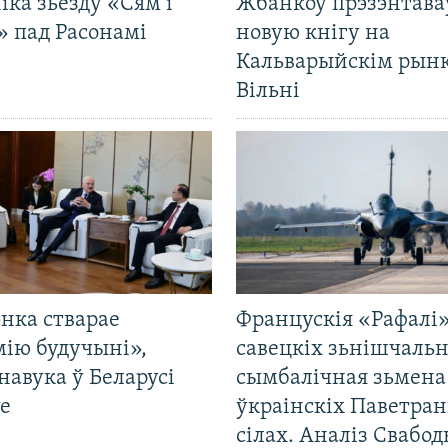
іка зьезду «Сям’і
Жбанкоў прэзэнтава
» пад Расонамі
новую кнігу на
Кальварыйскім рынк
Вільні
нка стварае
Францускія «Рафалі»
мію будучыні»,
савецкіх зьнішчаль
навука ў Беларусі
сымбалічная зьмена
е
ўкраінскіх Паветра
сілах. Аналіз Свабо