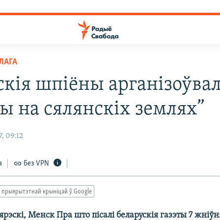
ЛАГА
скія шпіёны арганізоўвал
сы на сялянскіх землях”
, 09:12
а
Без VPN
 прыярытэтнай крыніцай ў Google
рэскі, Менск Пра што пісалі беларускія газэты 7 жніўн