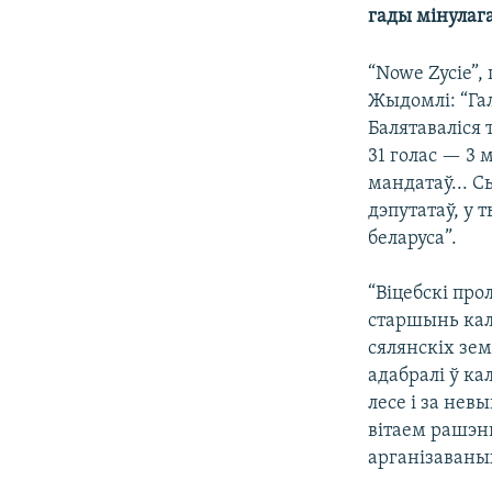
гады мінулага
КАЛЯНДАР
НА ХВАЛЯХ СВАБОДЫ
“Nowe Zycie”,
Жыдомлі: “Гал
Балятаваліся
31 голас — 3 
мандатаў... С
дэпутатаў, у т
беларуса”.
“Віцебскі про
старшынь калг
сялянскіх зем
адабралі ў ка
лесе і за не
вітаем рашэнн
арганізаваных