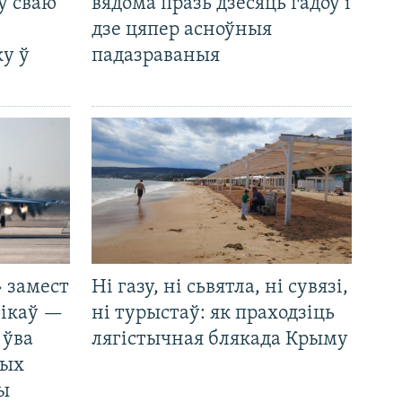
ў сваю
вядома празь дзесяць гадоў і
дзе цяпер асноўныя
у ў
падазраваныя
 замест
Ні газу, ні сьвятла, ні сувязі,
нікаў —
ні турыстаў: як праходзіць
 ўва
лягістычная блякада Крыму
ных
ды