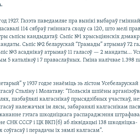
.
 год 1927. Газэта паведамляе пра вынікі выбараў гмінна
асавалі 114 сябраў гміннага сходу са 120, што мелі прав
 тры сьпісы кандыдатаў. Сьпіс №1 хрысьціянскіх дэмак
мандаты. Сьпіс №2 беларускай “Грамады” атрымаў 72 г
ьпіс №3 асаднікаў атрымаў 11 галасоў — 2 мандаты... Ус
ым 5 каталікоў і 7 праваслаўных. Гміна налічвае 1.398 па
летарый” у 1937 годзе знаёміць зь лістом Усебеларуска
асаў Сталіну і Молатаву: “Польскія шпіёны арганізоўв
лях, пазбаўлялі калгаснікаў прысядзібных участкаў, н
лгасаў належачыя ім лясы, забаранялі калгаснікам пас
выкананне гэтага шкодніцкага распараджэння штрафавал
е СНК СССР і ЦК ВКП(б) аб ліквідацыі 138 шкодніцка-
 соўгасаў і перадачы іх зямлі калгасам”.