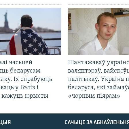
алі часьцей
Шантажаваў украінс
яць беларусам
валянтэраў, вайскоў
лку. Іх спрабуюць
палітыкаў. Украіна 
ваць у Бэліз і
беларуса, які займаў
, кажуць юрысты
«чорным піярам»
АЦЫЯ
САЧЫЦЕ ЗА АБНАЎЛЕНЬН