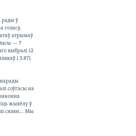
й рады ў
а голасу.
ратаў атрымаў
аласы — 7
яго выбралі 12
лякаў і 3.871
й нарады
алі соўгасы на
езаконна
віць жывёлу ў
і сялян... Мы