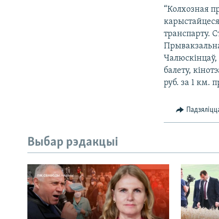
“Колхозная пр
карыстайцеся 
транспарту. С
Прывакзальна
Чалюскінцаў, 
балету, кінотэ
руб. за 1 км.
Падзяліцц
Выбар рэдакцыі