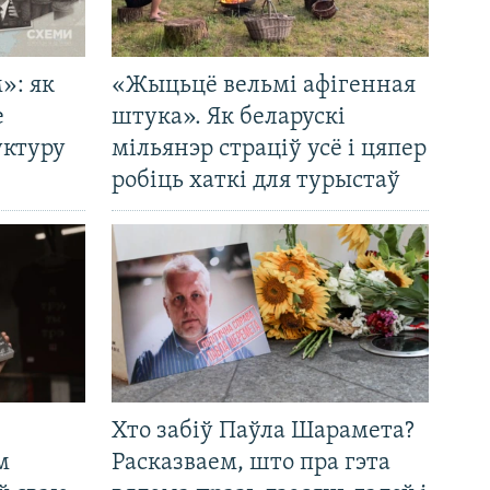
»: як
«Жыцьцё вельмі афігенная
е
штука». Як беларускі
уктуру
мільянэр страціў усё і цяпер
робіць хаткі для турыстаў
Хто забіў Паўла Шарамета?
м
Расказваем, што пра гэта