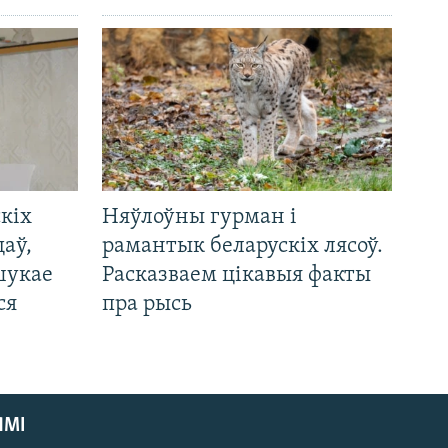
кіх
Няўлоўны гурман і
цаў,
рамантык беларускіх лясоў.
шукае
Расказваем цікавыя факты
ся
пра рысь
ЯМІ