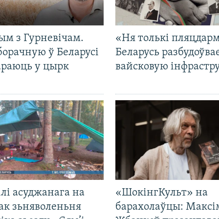
ым з Гурневічам.
«Ня толькі пляцдарм
борачную ў Беларусі
Беларусь разбудоўва
араюць у цырк
вайсковую інфрастр
лі асуджанага на
«ШокінгКульт» на
ак зьняволеньня
барахолаўцы: Максі