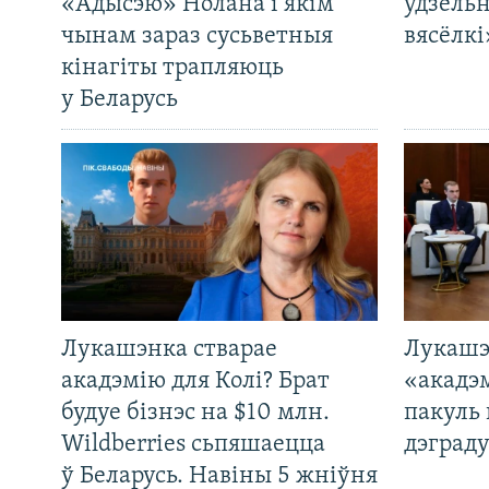
«Адысэю» Нолана і якім
ўдзельн
чынам зараз сусьветныя
вясёлкі
кінагіты трапляюць
у Беларусь
Лукашэнка стварае
Лукашэ
акадэмію для Колі? Брат
«акадэ
будуе бізнэс на $10 млн.
пакуль 
Wildberries сьпяшаецца
дэграду
ў Беларусь. Навіны 5 жніўня