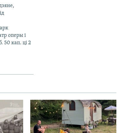
дзяне,
ід
парк
атр оперы і
 50 кап. ці 2