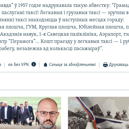
авда” ў 1957 годзе надрукавала такую абвестку: “Грама
паслугамі таксі! Легкавыя і грузавыя таксі — зручны в
таянкі таксі знаходзяцца ў наступных месцах гораду:
я плошча, ГУМ, Круглая плошча, Юбілейная плошча, 
Акадэмія навук, 1-я Савецкая паліклініка, Аэрапорт, тэ
атр “Перамога”... Кошт праезду у легкавых таксі — 1 руб.
 прабегу, незалежна ад колькасці пасажыраў”.
а
Без VPN
Сачыце за абнаўленьнямі
Друкаваць