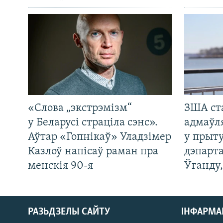
«Слова „экстрэмізм“
ЗША ст
у Беларусі страціла сэнс».
адмаўл
Аўтар «Гопнікаў» Уладзімер
у прыту
Казлоў напісаў раман пра
дэпарта
менскія 90-я
Ўганду
РАЗЬДЗЕЛЫ САЙТУ
ІНФАРМ