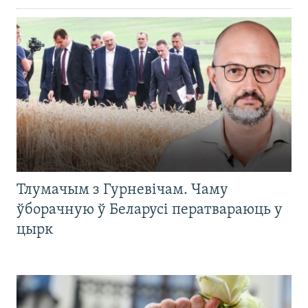
Тлумачым з Гурневічам. Чаму
ўборачную ў Беларусі ператвараюць у
цырк