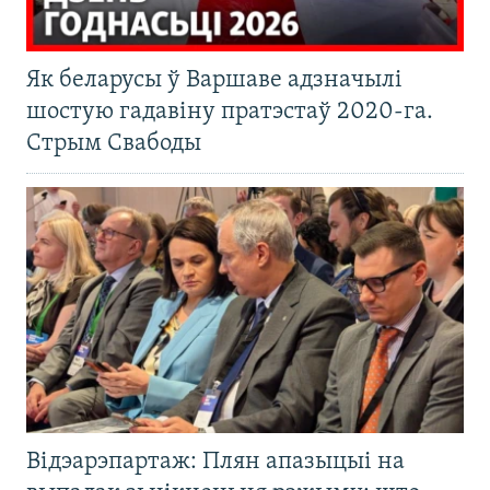
Як беларусы ў Варшаве адзначылі
шостую гадавіну пратэстаў 2020-га.
Стрым Свабоды
Відэарэпартаж: Плян апазыцыі на