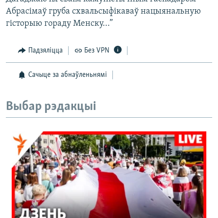
Абрасімаў груба схвальсыфікаваў нацыянальную
гісторыю гораду Менску...”
Падзяліцца
Без VPN
Сачыце за абнаўленьнямі
Выбар рэдакцыі