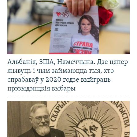
Альбанія, ЗША, Нямеччына. Дзе цяпер
жывуць і чым займаюцца тыя, хто
спрабаваў у 2020 годзе выйграць
прэзыдэнцкія выбары