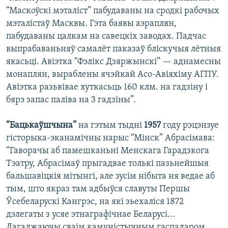
“Маскоўскі мэталіст” пабудаваны на сродкі рабочых
мэталістаў Масквы. Гэта баявы аэраплян,
пабудаваны цалкам на савецкіх заводах. Падчас
выпрабаваньняў самалёт паказаў бліскучыя лётныя
якасьці. Авіэтка “Фэлікс Дзяржынскі” — аднамесны
монаплян, выраблены ячэйкай Асо-Авіяхіму АГПУ.
Авіэтка разьвівае хуткасьць 160 клм. на гадзіну і
бярэ запас паліва на 3 гадзіны”.
“Бацькаўшчына”
на гэтым тыдні
1957
году рэцэнзуе
гісторыка-эканамічны нарыс “Мінск” Абрасімава:
“Гаворачы аб памешканьні Менскага Гарадзкога
Тэатру, Абрасімаў прыгадвае толькі пазьнейшыя
бальшавіцкія мітынгі, але зусім нібыта ня ведае аб
тым, што якраз там адбыўся славуты Першы
Ўсебеларускі Кангрэс, на які зьехаліся 1872
дэлегаты з усяе этнаграфічнае Беларусі...
Дагаджаючы сваім камуністычным гаспадаром