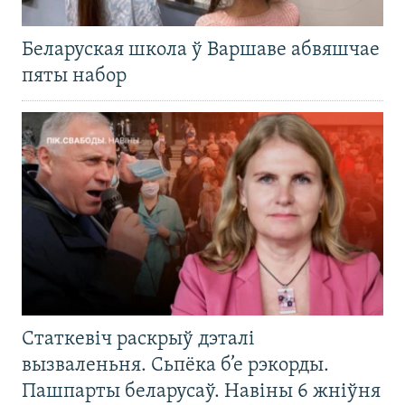
Беларуская школа ў Варшаве абвяшчае
пяты набор
Статкевіч раскрыў дэталі
вызваленьня. Сьпёка б’е рэкорды.
Пашпарты беларусаў. Навіны 6 жніўня