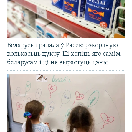
Беларусь прадала ў Расею рэкордную
колькасьць цукру. Ці хопіць яго самім
беларусам і ці ня вырастуць цэны