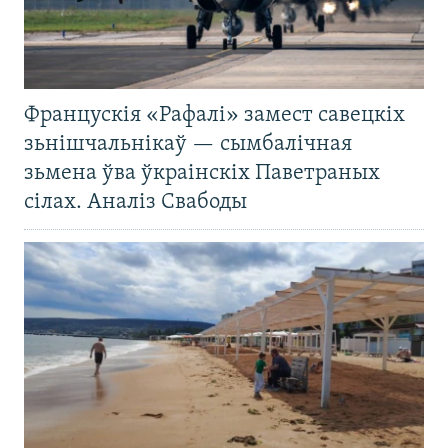
Францускія «Рафалі» замест савецкіх
зьнішчальнікаў — сымбалічная
зьмена ўва ўкраінскіх Паветраных
сілах. Аналіз Свабоды