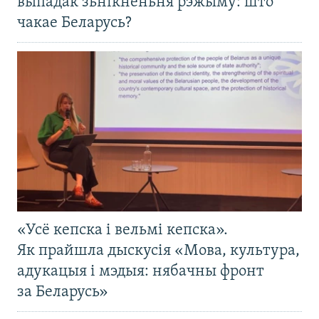
выпадак зьнікненьня рэжыму: што
чакае Беларусь?
«Усё кепска і вельмі кепска».
Як прайшла дыскусія «Мова, культура,
адукацыя і мэдыя: нябачны фронт
за Беларусь»