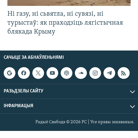
Ні газу, ні сьвятла, ні сувязі, ні
турыстаў: як праходзіць лягістычная
блякада Крыму
САЧЫЦЕ ЗА АБНАЎЛЕНЬНЯМІ
РАЗЬДЗЕЛЫ САЙТУ
ІНФАРМАЦЫЯ
Радыё Свабода © 2026 РС | Усе правы захаваныя.