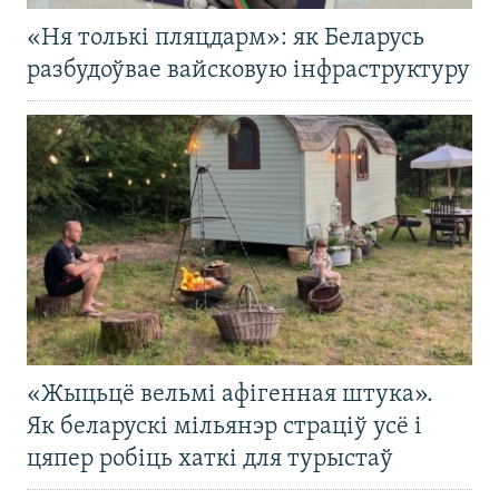
«Ня толькі пляцдарм»: як Беларусь
разбудоўвае вайсковую інфраструктуру
«Жыцьцё вельмі афігенная штука».
Як беларускі мільянэр страціў усё і
цяпер робіць хаткі для турыстаў