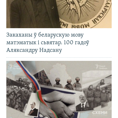
Закаханы ў беларускую мову
матэматык і сьвятар. 100 гадоў
Аляксандру Надсану