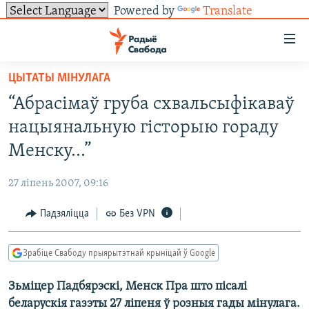
Powered by
Translate
Лінкі
ўнівэрсальнага
доступу
ЦЫТАТЫ МІНУЛАГА
НАВІНЫ
Перайсьці
“Абрасімаў груба схвальсыфікаваў
да
ТОЛЬКІ НА СВАБОДЗЕ
УСЕ НАВІНЫ
нацыянальную гісторыю гораду
галоўнага
СУВЯЗЬ
ВІДЭА І ФОТА
ТЭСТЫ
зьместу
Менску...”
Перайсьці
ПАДПІСАЦЦА
ЛЮДЗІ
БЛОГІ
АБЫСЬЦІ БЛЯКАВАНЬНЕ
да
27 ліпень 2007, 09:16
ПАЛІТЫКА
ГІСТОРЫЯ НА СВАБОДЗЕ
ПАДЗЯЛІЦЦА ІНФАРМАЦЫЯЙ
RSS
галоўнай
САЧЫЦЕ ЗА АБНАЎЛЕНЬНЯМІ
Падзяліцца
Без VPN
навігацыі
ЭКАНОМІКА
ПАДКАСТЫ
ПАДКАСТЫ
Перайсьці
ВАЙНА
КНІГІ
FACEBOOK
да
Зрабіце Свабоду прыярытэтнай крыніцай ў Google
БЕЛАРУСЫ НА ВАЙНЕ
АЎДЫЁКНІГІ
TWITTER
пошуку
Зьміцер Падбярэскі, Менск Пра што пісалі
ПАЛІТВЯЗЬНІ
PREMIUM
Усе сайты РС/РСЭ
беларускія газэты 27 ліпеня ў розныя гады мінулага.