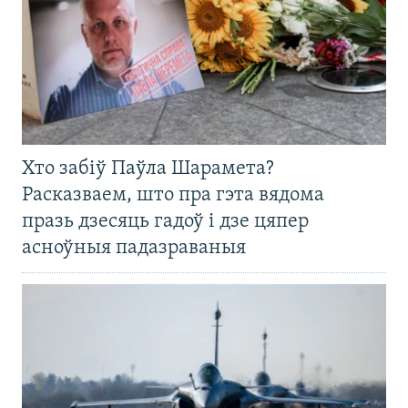
Хто забіў Паўла Шарамета?
Расказваем, што пра гэта вядома
празь дзесяць гадоў і дзе цяпер
асноўныя падазраваныя