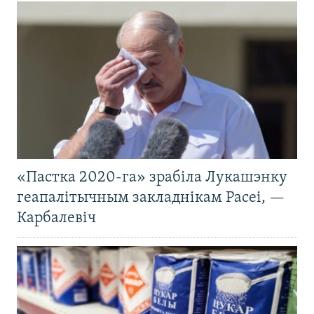
«Пастка 2020-га» зрабіла Лукашэнку
геапалітычным закладнікам Расеі, —
Карбалевіч