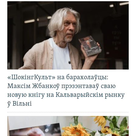
«ШокінгКульт» на барахолаўцы:
Максім Жбанкоў прэзэнтаваў сваю
новую кнігу на Кальварыйскім рынку
ў Вільні