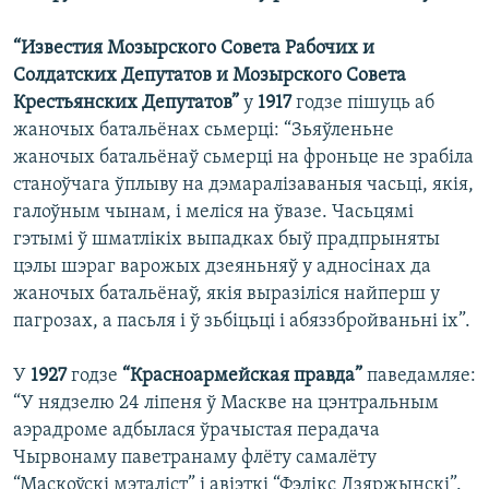
КУЛЬТУРА
МОВА
“Известия Мозырского Совета Рабочих и
КАЛЯНДАР
НА ХВАЛЯХ СВАБОДЫ
Солдатских Депутатов и Мозырского Совета
Крестьянских Депутатов”
у
1917
годзе пішуць аб
жаночых батальёнах сьмерці: “Зьяўленьне
жаночых батальёнаў сьмерці на фроньце не зрабіла
станоўчага ўплыву на дэмаралізаваныя часьці, якія,
галоўным чынам, і меліся на ўвазе. Часьцямі
гэтымі ў шматлікіх выпадках быў прадпрыняты
цэлы шэраг варожых дзеяньняў у адносінах да
жаночых батальёнаў, якія выразіліся найперш у
пагрозах, а пасьля і ў зьбіцьці і абяззбройваньні іх”.
У
1927
годзе
“Красноармейская правда”
паведамляе:
“У нядзелю 24 ліпеня ў Маскве на цэнтральным
аэрадроме адбылася ўрачыстая перадача
Чырвонаму паветранаму флёту самалёту
“Маскоўскі мэталіст” і авіэткі “Фэлікс Дзяржынскі”.