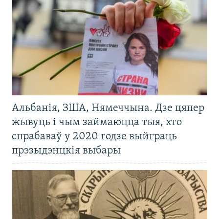
Альбанія, ЗША, Нямеччына. Дзе цяпер
жывуць і чым займаюцца тыя, хто
спрабаваў у 2020 годзе выйграць
прэзыдэнцкія выбары