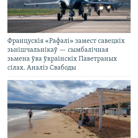
Францускія «Рафалі» замест савецкіх
зьнішчальнікаў — сымбалічная
зьмена ўва ўкраінскіх Паветраных
сілах. Аналіз Свабоды