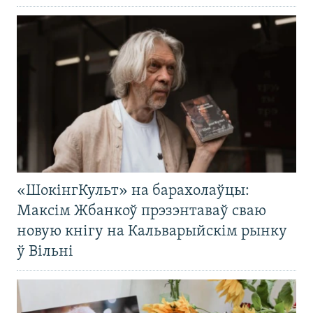
«ШокінгКульт» на барахолаўцы:
Максім Жбанкоў прэзэнтаваў сваю
новую кнігу на Кальварыйскім рынку
ў Вільні