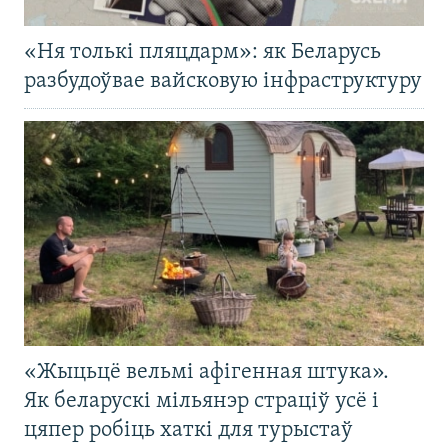
«Ня толькі пляцдарм»: як Беларусь
разбудоўвае вайсковую інфраструктуру
«Жыцьцё вельмі афігенная штука».
Як беларускі мільянэр страціў усё і
цяпер робіць хаткі для турыстаў