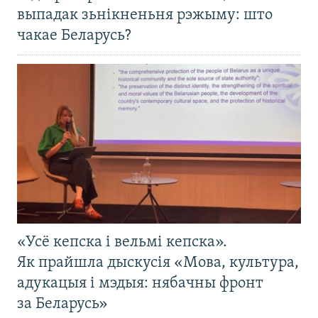
выпадак зьнікненьня рэжыму: што
чакае Беларусь?
«Усё кепска і вельмі кепска».
Як прайшла дыскусія «Мова, культура,
адукацыя і мэдыя: нябачны фронт
за Беларусь»