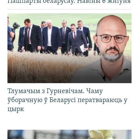
Пашпарты беларусаў. Навіны 6 жніўня
Тлумачым з Гурневічам. Чаму
ўборачную ў Беларусі ператвараюць у
цырк