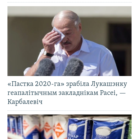
«Пастка 2020-га» зрабіла Лукашэнку
геапалітычным закладнікам Расеі, —
Карбалевіч