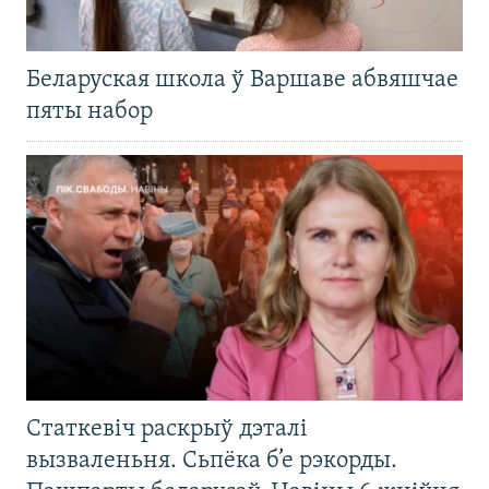
Беларуская школа ў Варшаве абвяшчае
пяты набор
Статкевіч раскрыў дэталі
вызваленьня. Сьпёка б’е рэкорды.