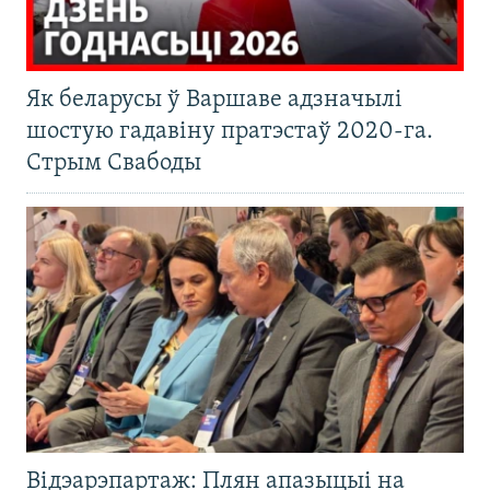
Як беларусы ў Варшаве адзначылі
шостую гадавіну пратэстаў 2020-га.
Стрым Свабоды
Відэарэпартаж: Плян апазыцыі на