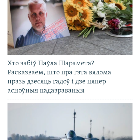
Хто забіў Паўла Шарамета?
Расказваем, што пра гэта вядома
празь дзесяць гадоў і дзе цяпер
асноўныя падазраваныя