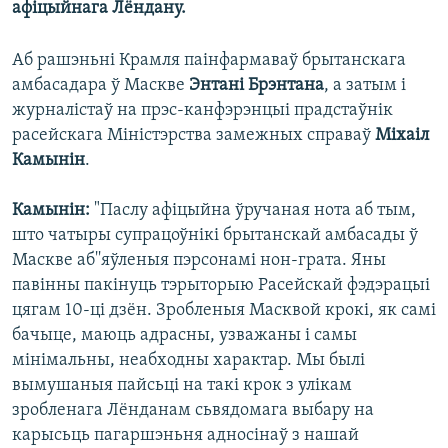
афіцыйнага Лёндану.
КУЛЬТУРА
МОВА
КАЛЯНДАР
НА ХВАЛЯХ СВАБОДЫ
Аб рашэньні Крамля паінфармаваў брытанскага
амбасадара ў Маскве
Энтані Брэнтана
, а затым і
журналістаў на прэс-канфэрэнцыі прадстаўнік
расейскага Міністэрства замежных справаў
Міхаіл
Камынін
.
Камынін:
"Паслу афіцыйна ўручаная нота аб тым,
што чатыры супрацоўнікі брытанскай амбасады ў
Маскве аб''яўленыя пэрсонамі нон-грата. Яны
павінны пакінуць тэрыторыю Расейскай фэдэрацыі
цягам 10-ці дзён. Зробленыя Масквой крокі, як самі
бачыце, маюць адрасны, узважаны і самы
мінімальны, неабходны характар. Мы былі
вымушаныя пайсьці на такі крок з улікам
зробленага Лёнданам сьвядомага выбару на
карысьць пагаршэньня адносінаў з нашай