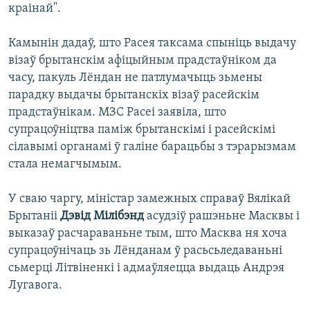
краінай".
Камынін дадаў, што Расея таксама спыніць выдачу
візаў брытанскім афіцыйным прадстаўніком да
часу, пакуль Лёндан не патлумачыць зьмены
парадку выдачы брытанскіх візаў расейскім
прадстаўнікам. МЗС Расеі заявіла, што
супрацоўніцтва паміж брытанскімі і расейскімі
сілавымі органамі ў галіне барацьбы з тэрарызмам
стала немагчымым.
У сваю чаргу, міністар замежных справаў Вялікай
Брытаніі
Дэвід Мілібэнд
асудзіў рашэньне Масквы і
выказаў расчараваньне тым, што Масква ня хоча
супрацоўнічаць зь Лёнданам ў расьсьледаваньні
сьмерці Літвіненкі і адмаўляецца выдаць Андрэя
Лугавога.