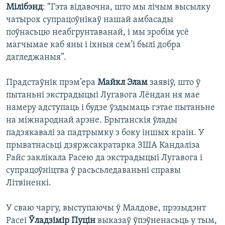
Мілібэнд
: “Гэта відавочна, што мы лічым высылку
чатырох супрацоўнікаў нашай амбасады
поўнасьцю неабгрунтаванай, і мы зробім усё
магчымае каб яны і іхныя сем’і былі добра
дагледжаныя”.
Прадстаўнік прэм’ера
Майкл Элам
заявіў, што ў
пытаньні экстрадыцыі Лугавога Лёндан ня мае
намеру адступаць і будзе ўздымаць гэтае пытаньне
на міжнароднай арэне. Брытанскія ўлады
падзякавалі за падтрымку з боку іншых краін. У
прыватнасьці дзяржсакратарка ЗША Кандаліза
Райс заклікала Расею да экстрадыцыі Лугавога і
супрацоўніцтва ў расьсьледаваньні справы
Літвіненкі.
У сваю чаргу, выступаючы ў Малдове, прэзыдэнт
Расеі
Ўладзімір Пуцін
выказаў ўпэўненасьць у тым,