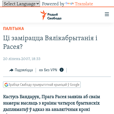
Powered by
Translate
Лінкі
ўнівэрсальнага
доступу
ПАЛІТЫКА
НАВІНЫ
Перайсьці
Ці замірацца Вялікабрытанія і
да
ТОЛЬКІ НА СВАБОДЗЕ
УСЕ НАВІНЫ
Расея?
галоўнага
СУВЯЗЬ
ВІДЭА І ФОТА
ТЭСТЫ
зьместу
20 ліпень 2007, 18:33
Перайсьці
ПАДПІСАЦЦА
ЛЮДЗІ
БЛОГІ
АБЫСЬЦІ БЛЯКАВАНЬНЕ
да
Падзяліцца
Без VPN
ПАЛІТЫКА
ГІСТОРЫЯ НА СВАБОДЗЕ
ПАДЗЯЛІЦЦА ІНФАРМАЦЫЯЙ
RSS
галоўнай
САЧЫЦЕ ЗА АБНАЎЛЕНЬНЯМІ
навігацыі
ЭКАНОМІКА
ПАДКАСТЫ
ПАДКАСТЫ
Зрабіце Свабоду прыярытэтнай крыніцай ў Google
Перайсьці
ВАЙНА
КНІГІ
FACEBOOK
да
Кастусь Бандарук, Прага Расея заявіла аб сваім
БЕЛАРУСЫ НА ВАЙНЕ
АЎДЫЁКНІГІ
TWITTER
пошуку
намеры выслаць з краіны чатырох брытанскіх
ПАЛІТВЯЗЬНІ
PREMIUM
Усе сайты РС/РСЭ
дыпляматаў ў адказ на аналягічныя крокі