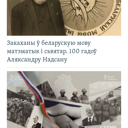
Закаханы ў беларускую мову
матэматык і сьвятар. 100 гадоў
Аляксандру Надсану