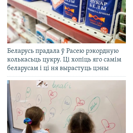
Беларусь прадала ў Расею рэкордную
колькасьць цукру. Ці хопіць яго самім
беларусам і ці ня вырастуць цэны