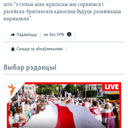
што “з гэтым міні-крызісам мы справімся і
расейска-брытанскія адносіны будуць разьвівацца
нармальна”.
Падзяліцца
Без VPN
Сачыце за абнаўленьнямі
Выбар рэдакцыі