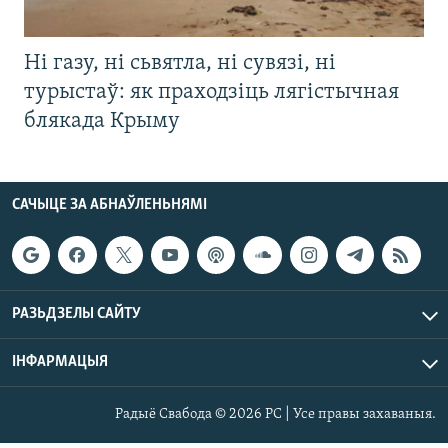
Ні газу, ні сьвятла, ні сувязі, ні
турыстаў: як праходзіць лягістычная
блякада Крыму
САЧЫЦЕ ЗА АБНАЎЛЕНЬНЯМІ
РАЗЬДЗЕЛЫ САЙТУ
ІНФАРМАЦЫЯ
Радыё Свабода © 2026 РС | Усе правы захаваныя.