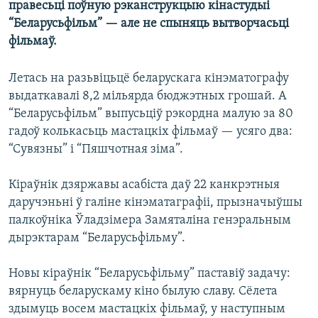
правесьці поўную рэканструкцыю кінастудыі
КУЛЬТУРА
МОВА
“Беларусьфільм” — але не спыняць вытворчасьці
КАЛЯНДАР
НА ХВАЛЯХ СВАБОДЫ
фільмаў.
Летась на разьвіцьцё беларускага кінэматографу
выдаткавалі 8,2 мільярда бюджэтных грошай. А
“Беларусьфільм” выпусьціў рэкордна малую за 80
гадоў колькасьць мастацкіх фільмаў — усяго два:
“Сувязны” і “Пяшчотная зіма”.
Кіраўнік дзяржавы асабіста даў 22 канкрэтныя
даручэньні ў галіне кінэматаграфіі, прызначыўшы
палкоўніка Ўладзімера Замяталіна генэральным
дырэктарам “Беларусьфільму”.
Новы кіраўнік “Беларусьфільму” паставіў задачу:
вярнуць беларускаму кіно былую славу. Сёлета
здымуць восем мастацкіх фільмаў, у наступным