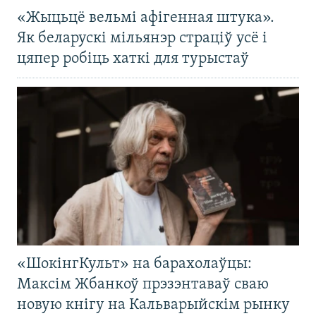
«Жыцьцё вельмі афігенная штука».
Як беларускі мільянэр страціў усё і
цяпер робіць хаткі для турыстаў
«ШокінгКульт» на барахолаўцы:
Максім Жбанкоў прэзэнтаваў сваю
новую кнігу на Кальварыйскім рынку