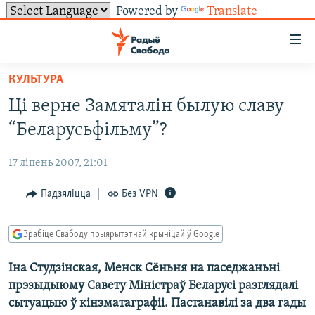
Powered by
Translate
Лінкі
ўнівэрсальнага
доступу
КУЛЬТУРА
НАВІНЫ
Перайсьці
Ці верне Замяталін былую славу
да
ТОЛЬКІ НА СВАБОДЗЕ
УСЕ НАВІНЫ
“Беларусьфільму”?
галоўнага
СУВЯЗЬ
ВІДЭА І ФОТА
ТЭСТЫ
зьместу
17 ліпень 2007, 21:01
Перайсьці
ПАДПІСАЦЦА
ЛЮДЗІ
БЛОГІ
АБЫСЬЦІ БЛЯКАВАНЬНЕ
да
Падзяліцца
Без VPN
ПАЛІТЫКА
ГІСТОРЫЯ НА СВАБОДЗЕ
ПАДЗЯЛІЦЦА ІНФАРМАЦЫЯЙ
RSS
галоўнай
САЧЫЦЕ ЗА АБНАЎЛЕНЬНЯМІ
навігацыі
ЭКАНОМІКА
ПАДКАСТЫ
ПАДКАСТЫ
Зрабіце Свабоду прыярытэтнай крыніцай ў Google
Перайсьці
ВАЙНА
КНІГІ
FACEBOOK
да
Іна Студзінская, Менск Сёньня на паседжаньні
БЕЛАРУСЫ НА ВАЙНЕ
АЎДЫЁКНІГІ
TWITTER
пошуку
прэзыдыюму Савету Міністраў Беларусі разглядалі
ПАЛІТВЯЗЬНІ
PREMIUM
Усе сайты РС/РСЭ
сытуацыю ў кінэматаграфіі. Пастанавілі за два гады