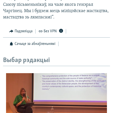
Саюзу пісьменьнікаў, на чале якога генэрал
Чаргінец. Мы і будзем мець міліцэйскае мастацтва,
мастацтва зь лямпасамі”.
Падзяліцца
Без VPN
Сачыце за абнаўленьнямі
Выбар рэдакцыі