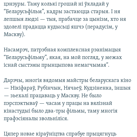
цэнзуры. Таму колькі грошай ні ўкладай у
“Беларусьфільм”, кадры застаюцца старыя. І ня
лепшыя людзі — тыя, прабачце за цынізм, хто ня
здолелі прадацца кудысьці яшчэ (перадусім, у
Маскву).
Насамрэч, патрэбная комплексная рэанімацыя
“Беларусьфільму”, якая, на мой погляд, у межах
існай сыстэмы прынцыпова немагчымая”.
Дарэчы, многія вядомыя майстры беларускага кіно
— Нікіфараў, Рубінчык, Нячаеў, Кудзіненка, іншыя
— зьехалі працаваць у Маскву. Не было
пэрспэктываў — часам у працы на вялізнай
кінастудыі было два-тры фільмы, таму многія
прафэсіяналы звольніліся.
Цяпер новае кіраўніцтва спрабуе прыцягнуць