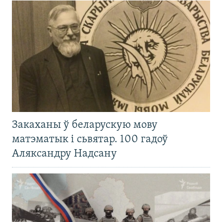
Закаханы ў беларускую мову
матэматык і сьвятар. 100 гадоў
Аляксандру Надсану