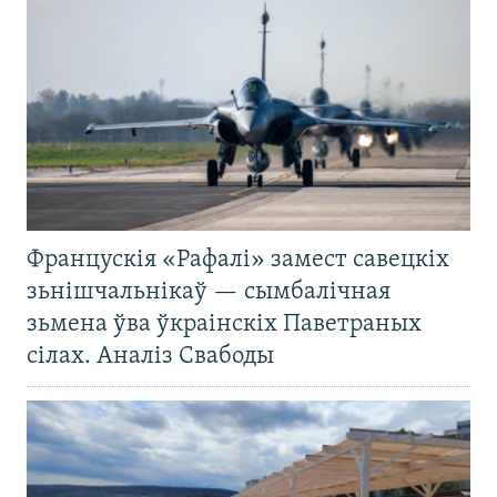
Францускія «Рафалі» замест савецкіх
зьнішчальнікаў — сымбалічная
зьмена ўва ўкраінскіх Паветраных
сілах. Аналіз Свабоды