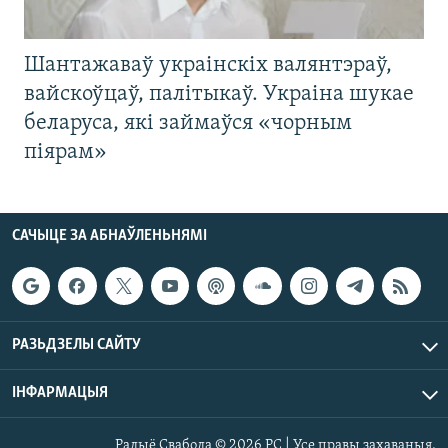
Шантажаваў украінскіх валянтэраў,
вайскоўцаў, палітыкаў. Украіна шукае
беларуса, які займаўся «чорным
піярам»
САЧЫЦЕ ЗА АБНАЎЛЕНЬНЯМІ
РАЗЬДЗЕЛЫ САЙТУ
ІНФАРМАЦЫЯ
Радыё Свабода © 2026 РС | Усе правы захаваныя.