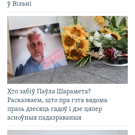
ў Вільні
Хто забіў Паўла Шарамета?
Расказваем, што пра гэта вядома
празь дзесяць гадоў і дзе цяпер
асноўныя падазраваныя