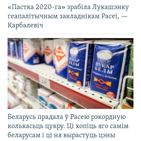
«Пастка 2020-га» зрабіла Лукашэнку
геапалітычным закладнікам Расеі, —
Карбалевіч
Беларусь прадала ў Расею рэкордную
колькасьць цукру. Ці хопіць яго самім
беларусам і ці ня вырастуць цэны