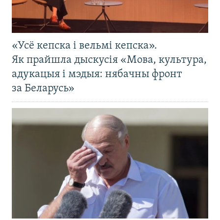
«Усё кепска і вельмі кепска».
Як прайшла дыскусія «Мова, культура,
адукацыя і мэдыя: нябачны фронт
за Беларусь»