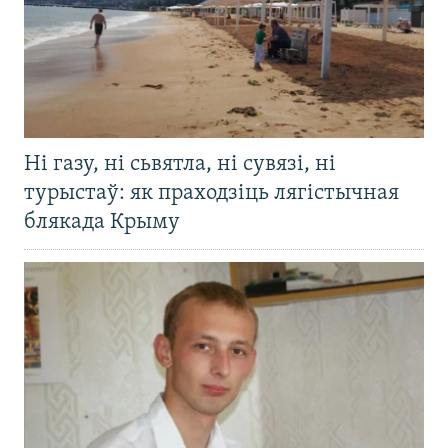
Ні газу, ні сьвятла, ні сувязі, ні
турыстаў: як праходзіць лягістычная
блякада Крыму