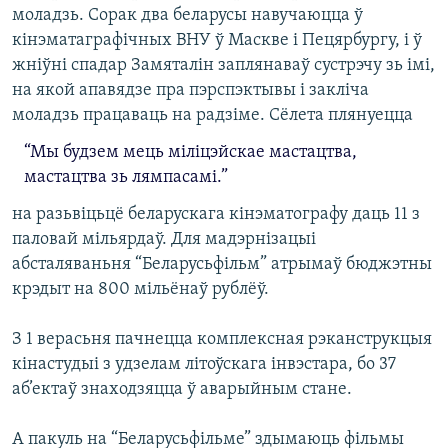
моладзь. Сорак два беларусы навучаюцца ў
кінэматаграфічных ВНУ ў Маскве і Пецярбургу, і ў
жніўні спадар Замяталін заплянаваў сустрэчу зь імі,
на якой апавядзе пра пэрспэктывы і закліча
моладзь працаваць на радзіме.
Сёлета плянуецца
“Мы будзем мець міліцэйскае мастацтва,
мастацтва зь лямпасамі.”
на разьвіцьцё беларускага кінэматографу даць 11 з
паловай мільярдаў. Для мадэрнізацыі
абсталяваньня “Беларусьфільм” атрымаў бюджэтны
крэдыт на 800 мільёнаў рублёў.
З 1 верасьня пачнецца комплексная рэканструкцыя
кінастудыі з удзелам літоўскага інвэстара, бо 37
аб’ектаў знаходзяцца ў аварыйным стане.
А пакуль на “Беларусьфільме” здымаюць фільмы