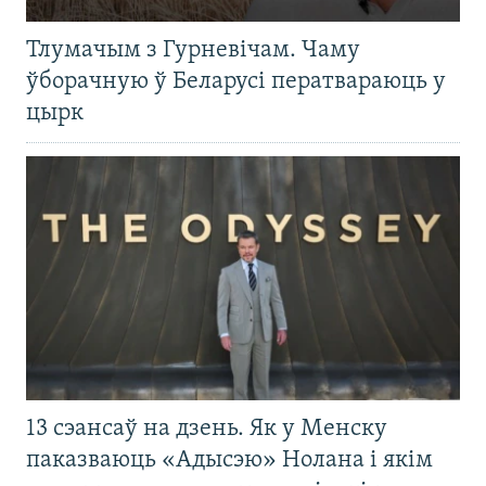
Тлумачым з Гурневічам. Чаму
ўборачную ў Беларусі ператвараюць у
цырк
13 сэансаў на дзень. Як у Менску
паказваюць «Адысэю» Нолана і якім