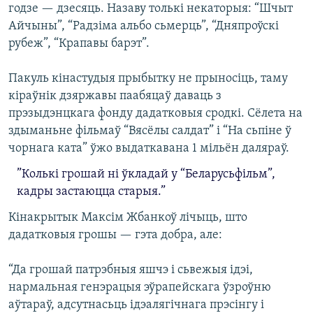
годзе — дзесяць. Назаву толькі некаторыя: “Шчыт
Айчыны”, “Радзіма альбо сьмерць”, “Дняпроўскі
рубеж”, “Крапавы барэт”.
Пакуль кінастудыя прыбытку не прыносіць, таму
кіраўнік дзяржавы паабяцаў даваць з
прэзыдэнцкага фонду дадатковыя сродкі. Сёлета на
здыманьне фільмаў “Вясёлы салдат” і “На сьпіне ў
чорнага ката” ўжо выдаткавана 1 мільён даляраў.
”Колькі грошай ні ўкладай у “Беларусьфільм”,
кадры застаюцца старыя.”
Кінакрытык Максім Жбанкоў лічыць, што
дадатковыя грошы — гэта добра, але:
“Да грошай патрэбныя яшчэ і сьвежыя ідэі,
нармальная генэрацыя эўрапейскага ўзроўню
аўтараў, адсутнасьць ідэалягічнага прэсінгу і