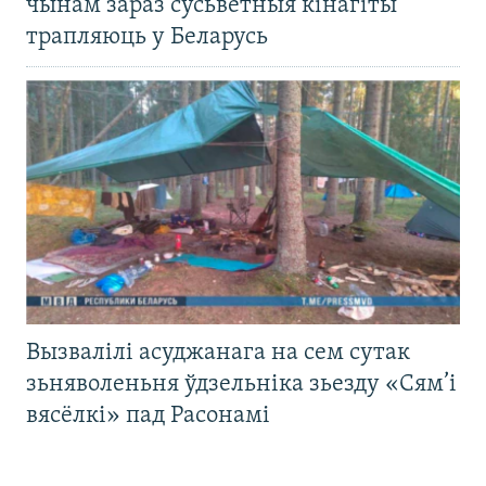
чынам зараз сусьветныя кінагіты
трапляюць у Беларусь
Вызвалілі асуджанага на сем сутак
зьняволеньня ўдзельніка зьезду «Сям’і
вясёлкі» пад Расонамі