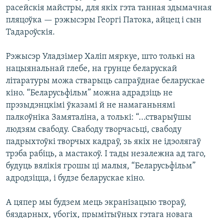
расейскія майстры, для якіх гэта танная здымачная
пляцоўка — рэжысэры Георгі Патока, айцец і сын
Тадароўскія.
Рэжысэр Уладзімер Халіп мяркуе, што толькі на
нацыянальнай глебе, на грунце беларускай
літаратуры можа стварыць сапраўднае беларускае
кіно. “Беларусьфільм” можна адрадзіць не
прэзыдэнцкімі ўказамі й не намаганьнямі
палкоўніка Замяталіна, а толькі: “...стварыўшы
людзям свабоду. Свабоду творчасьці, свабоду
падрыхтоўкі творчых кадраў, зь якіх не ідэолягаў
трэба рабіць, а мастакоў. І тады незалежна ад таго,
будуць вялікія грошы ці малыя, “Беларусьфільм”
адродзіцца, і будзе беларускае кіно.
А цяпер мы будзем мець экранізацыю твораў,
бяздарных, убогіх, прымітыўных гэтага новага