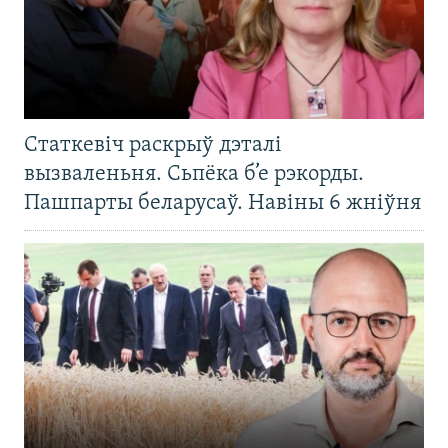
Статкевіч раскрыў дэталі
вызваленьня. Сьпёка б’е рэкорды.
Пашпарты беларусаў. Навіны 6 жніўня