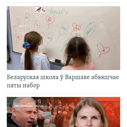
Беларуская школа ў Варшаве абвяшчае
пяты набор