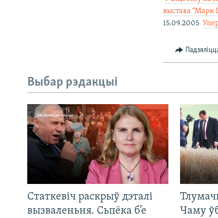
выстава “Марк 
15.09.2005 
Упе
Падзяліцц
Выбар рэдакцыі
Статкевіч раскрыў дэталі
Тлумач
вызваленьня. Сьпёка б’е
Чаму ў