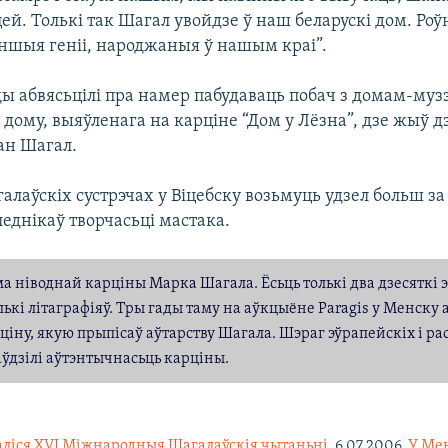
ей. Толькі так Шагал увойдзе ў наш беларускі дом. Роў
іншыя геніі, народжаныя ў нашым краі”.
ады абвясьцілі пра намер пабудаваць побач з домам-му
дому, выяўленага на карціне “Дом у Лёзна”, дзе жыў д
ан Шагал.
галаўскіх сустрэчах у Віцебску возьмуць удзел больш з
леднікаў творчасьці мастака.
ма ніводнай карціны Марка Шагала. Ёсьць толькі два дзесяткі 
алькі літаграфіяў. Тры гады таму на аўкцыёне Paragis у Менску
ціну, якую прыпісаў аўтарству Шагала. Шэраг эўрапейскіх і ра
ўдзілі аўтэнтычнасьць карціны.
аліся XVI Міжнародныя Шагалаўскія чытаньні
, 6.07.2006 
У Ме