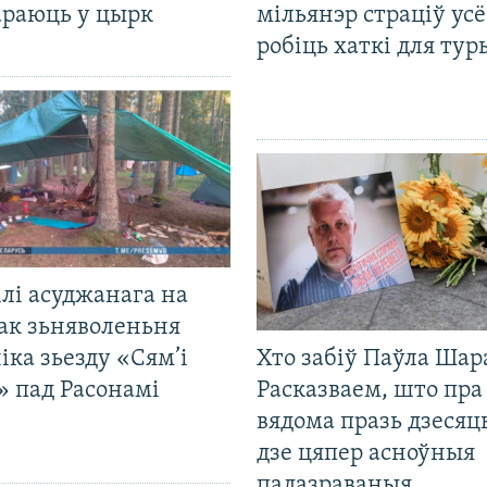
араюць у цырк
мільянэр страціў усё
робіць хаткі для тур
лі асуджанага на
ак зьняволеньня
іка зьезду «Сям’і
Хто забіў Паўла Шар
» пад Расонамі
Расказваем, што пра
вядома празь дзесяць
дзе цяпер асноўныя
падазраваныя