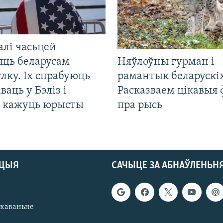
алі часьцей
яць беларусам
Няўлоўны гурман і
лку. Іх спрабуюць
рамантык беларускіх
ваць у Бэліз і
Расказваем цікавыя
, кажуць юрысты
пра рысь
АЦЫЯ
САЧЫЦЕ ЗА АБНАЎЛЕНЬН
якаваньне