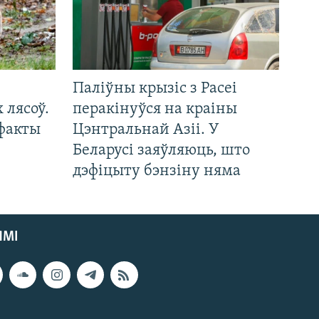
Паліўны крызіс з Расеі
 лясоў.
перакінуўся на краіны
 факты
Цэнтральнай Азіі. У
Беларусі заяўляюць, што
дэфіцыту бэнзіну няма
ЯМІ