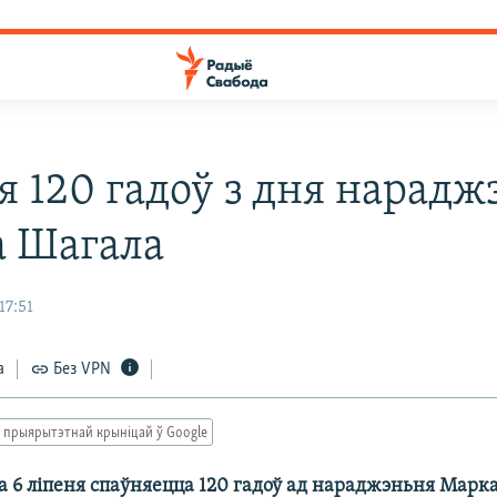
я 120 гадоў з дня нарадж
 Шагала
17:51
а
Без VPN
 прыярытэтнай крыніцай ў Google
а 6 ліпеня спаўняецца 120 гадоў ад нараджэньня Марк