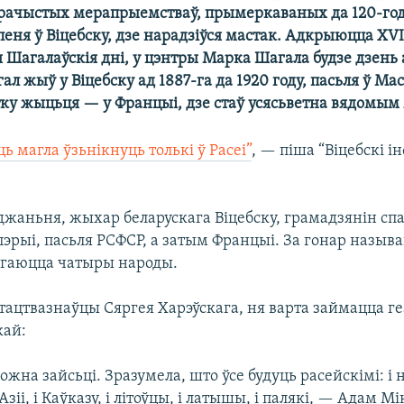
рачыстых мерапрыемстваў, прымеркаваных да 120-год
пеня ў Віцебску, дзе нарадзіўся мастак. Адкрыюцца XVI
Шагалаўскія дні, у цэнтры Марка Шагала будзе дзень
ал жыў у Віцебску ад 1887-га да 1920 году, пасьля ў Мас
ку жыцьця — у Францыі, дзе стаў усясьветна вядомым
ць магла ўзьнікнуць толькі ў Расеі”
, — піша “Віцебскі
оджаньня, жыхар беларускага Віцебску, грамадзянін сп
эрыі, пасьля РСФСР, а затым Францыі. За гонар называ
гаюцца чатыры народы.
тацтвазнаўцы Сяргея Харэўскага, ня варта займацца г
кай:
ожна зайсьці. Зразумела, што ўсе будуць расейскімі: і
зіі, і Каўказу, і літоўцы, і латышы, і палякі, — Адам Мі