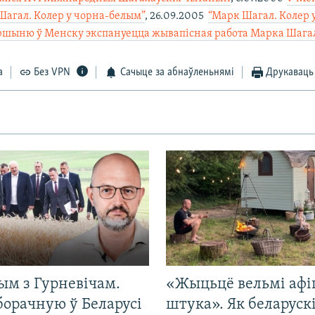
Шагал. Колер у чорна-белым”
, 26.09.2005 
“Марк Шагал. Колер 
ршыню ў Менску экспануецца жывапісная работа Марка Шага
а
Без VPN
Сачыце за абнаўленьнямі
Друкаваць
ым з Гурневічам.
«Жыцьцё вельмі афі
борачную ў Беларусі
штука». Як беларуск