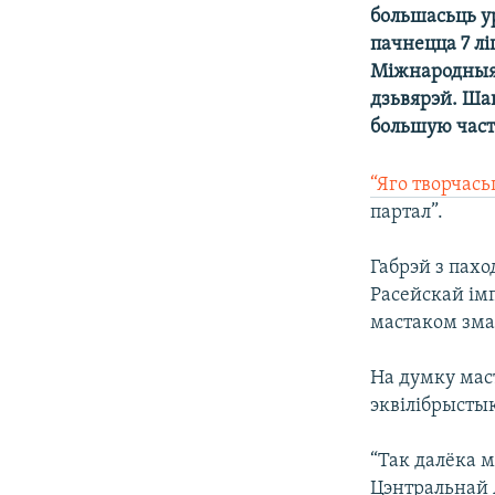
большасьць у
КАЛЯНДАР
НА ХВАЛЯХ СВАБОДЫ
пачнецца 7 лі
Міжнародныя 
дзьвярэй. Шаг
большую част
“Яго творчась
партал”.
Габрэй з пах
Расейскай імп
мастаком зма
На думку мас
эквілібрысты
“Так далёка м
Цэнтральнай А