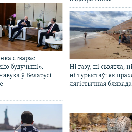
нка стварае
мію будучыні»,
Ні газу, ні сьвятла, н
навука ў Беларусі
ні турыстаў: як прах
е
лягістычная блякад