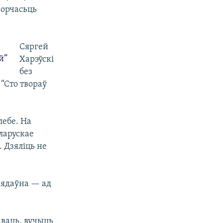
ворчасьць
Сяргей
й”
Харэўскі
без
“Сто твораў
лебе. На
еларускае
. Дзяліць не
нядаўна — ад
аваць, вучыць