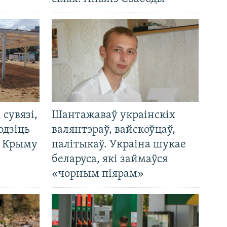
і сувязі,
Шантажаваў украінскіх
одзіць
валянтэраў, вайскоўцаў,
а Крыму
палітыкаў. Украіна шукае
беларуса, які займаўся
«чорным піярам»