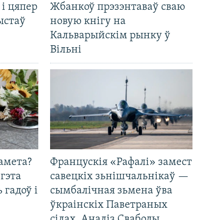
 і цяпер
Жбанкоў прэзэнтаваў сваю
ыстаў
новую кнігу на
Кальварыйскім рынку ў
Вільні
амета?
Францускія «Рафалі» замест
 гэта
савецкіх зьнішчальнікаў —
 гадоў і
сымбалічная зьмена ўва
ўкраінскіх Паветраных
сілах. Аналіз Свабоды