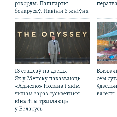
рэкорды. Пашпарты
ператв
беларусаў. Навіны 6 жніўня
13 сэансаў на дзень.
Вызвалі
Як у Менску паказваюць
сем сут
«Адысэю» Нолана і якім
ўдзельн
чынам зараз сусьветныя
вясёлкі
кінагіты трапляюць
у Беларусь