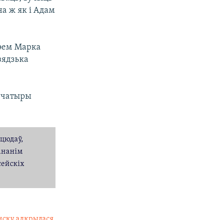
на ж як і Адам
зэем Марка
зядзька
а чатыры
эцюдаў,
 ананім
сейскіх
нску адкрылася