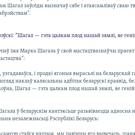
ам Шагал заўсёды вызначаў сябе і атаясамліваў сваю т
габрэйствам”.
эўскі: “Шагал — гэта цалкам плод нашай зямлі, яе гені
чыў імя Марка Шагала ў свой мастацтвазнаўчы праект 
астацтва”:
 узгадаваўся, і продкі ягоныя вырасьлі на беларускай г
огляд наклаў калясальны адбітак беларускі краявід, б
моўна, Шагал — гэта цалкам плод нашай зямлі, яе геній
агала ў беларускім кантэксьце разьвіваецца адносна 
ьня незалежнасьці Рэспублікі Беларусь:
асамрэч стаўся нашым, мы павінны яго вывучаць, шан