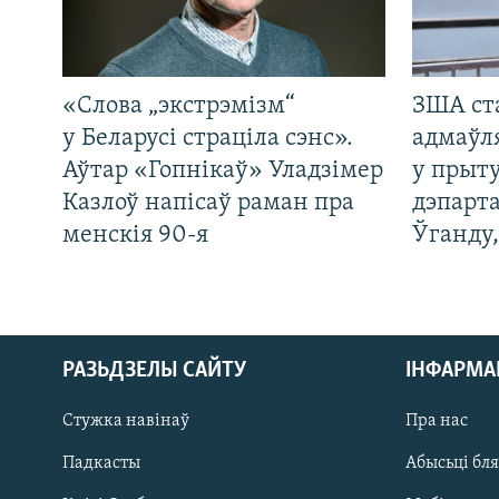
«Слова „экстрэмізм“
ЗША ст
у Беларусі страціла сэнс».
адмаўл
Аўтар «Гопнікаў» Уладзімер
у прыту
Казлоў напісаў раман пра
дэпарта
менскія 90-я
Ўганду
РАЗЬДЗЕЛЫ САЙТУ
ІНФАРМ
Стужка навінаў
Пра нас
Падкасты
Абысьці бл