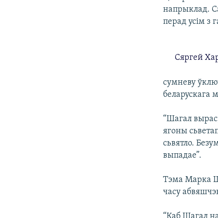
напрыклад. С
перад усім з 
Сяргей Хар
сумневу ўклю
беларускага м
“Шагал вырас,
ягоны сьветап
сьвятло. Безу
выпадае”.
Тэма Марка Ш
часу абвяшчэн
“Каб Шагал н