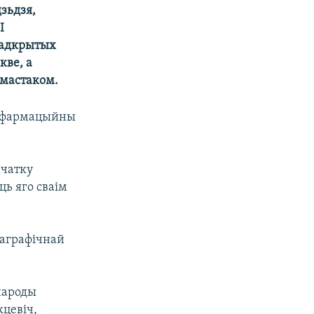
зьдзя,
I
 адкрытых
кве, а
 мастаком.
 інфармацыйны
ачатку
ць яго сваім
еаграфічнай
 народы
кцевіч,