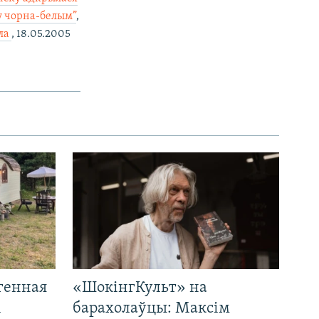
у чорна-белым”
,
ла
, 18.05.2005
генная
«ШокінгКульт» на
і
барахолаўцы: Максім