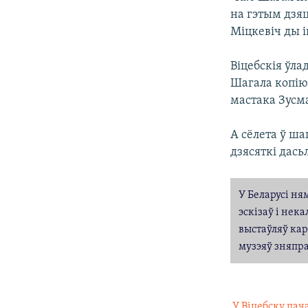
на гэтым дзяц
Міцкевіч ды 
Віцебскія ўл
Шагала копію 
мастака Зусм
А сёлета ў ша
дзясяткі дась
У Беларусі ня
эскізаў і нек
выстаўляў кар
музэяў зняпра

У Віцебску пач