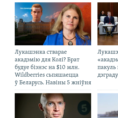
Лукашэнка стварае
Лукашэ
акадэмію для Колі? Брат
«акадэ
будуе бізнэс на $10 млн.
пакуль 
Wildberries сьпяшаецца
дэграду
ў Беларусь. Навіны 5 жніўня