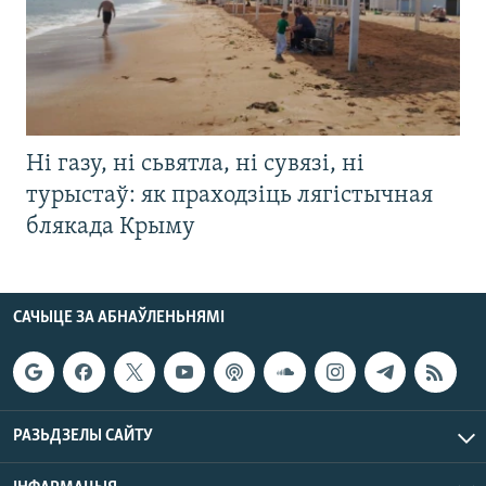
Ні газу, ні сьвятла, ні сувязі, ні
турыстаў: як праходзіць лягістычная
блякада Крыму
САЧЫЦЕ ЗА АБНАЎЛЕНЬНЯМІ
РАЗЬДЗЕЛЫ САЙТУ