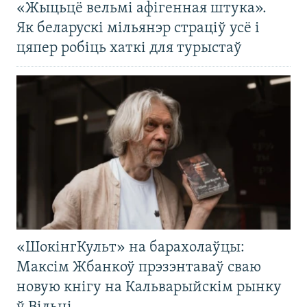
«Жыцьцё вельмі афігенная штука».
Як беларускі мільянэр страціў усё і
цяпер робіць хаткі для турыстаў
«ШокінгКульт» на барахолаўцы:
Максім Жбанкоў прэзэнтаваў сваю
новую кнігу на Кальварыйскім рынку