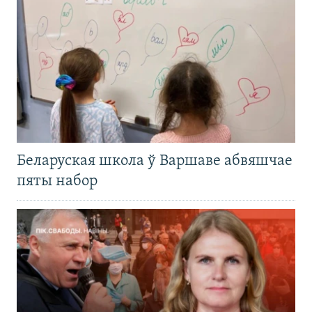
Беларуская школа ў Варшаве абвяшчае
пяты набор