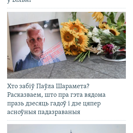
ў Вільні
Хто забіў Паўла Шарамета?
Расказваем, што пра гэта вядома
празь дзесяць гадоў і дзе цяпер
асноўныя падазраваныя