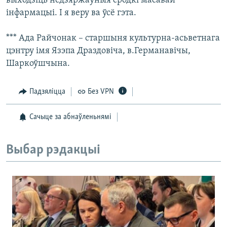
выходзіць недзяржаўныя сродкі масавай
інфармацыі. І я веру ва ўсё гэта.
*** Ада Райчонак – старшыня культурна-асьветнага
цэнтру імя Язэпа Драздовіча, в.Германавічы,
Шаркоўшчына.
Падзяліцца
Без VPN
Сачыце за абнаўленьнямі
Выбар рэдакцыі