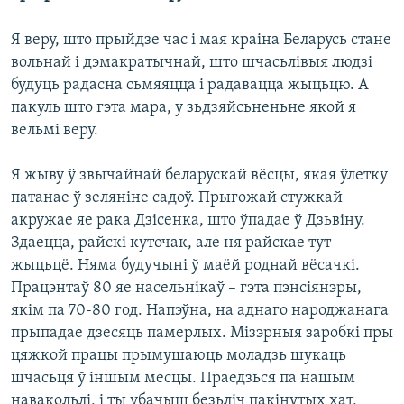
КУЛЬТУРА
МОВА
Я веру, што прыйдзе час і мая краіна Беларусь стане
КАЛЯНДАР
НА ХВАЛЯХ СВАБОДЫ
вольнай і дэмакратычнай, што шчасьлівыя людзі
будуць радасна сьмяяцца і радавацца жыцьцю. А
пакуль што гэта мара, у зьдзяйсьненьне якой я
вельмі веру.
Я жыву ў звычайнай беларускай вёсцы, якая ўлетку
патанае ў зеляніне садоў. Прыгожай стужкай
акружае яе рака Дзісенка, што ўпадае ў Дзьвіну.
Здаецца, райскі куточак, але ня райскае тут
жыцьцё. Няма будучыні ў маёй роднай вёсачкі.
Працэнтаў 80 яе насельнікаў – гэта пэнсіянэры,
якім па 70-80 год. Напэўна, на аднаго народжанага
прыпадае дзесяць памерлых. Мізэрныя заробкі пры
цяжкой працы прымушаюць моладзь шукаць
шчасьця ў іншым месцы. Праедзься па нашым
навакольлі, і ты убачыш безьліч пакінутых хат,