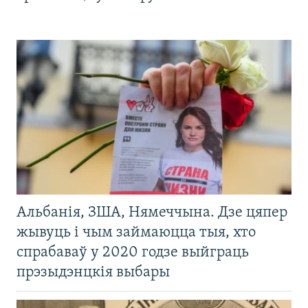
Альбанія, ЗША, Нямеччына. Дзе цяпер
жывуць і чым займаюцца тыя, хто
спрабаваў у 2020 годзе выйграць
прэзыдэнцкія выбары