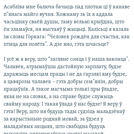
Асабліва мне балюча бачыць пад плотам ці ў канаве
п''янага майго вучня. Кожнаму зь іх я аддала
часьцінку сваёй душы, таму вельмі крыўдна, што
ён зламаўся, ня выстаяў ў жыцьці. Калісьці я казала
ім словы Горкага: “Человек рождён для счастья, как
птица для полёта". А дзе яно, гэта шчасьце?
І усё ж я веру, што “загляне сонца і ў наша ваконца".
Чалавек, атрымаўшы дастойную зарплату, будзе
даражыць месцам працы і не да гарэлкі яму будзе,
а цьвярозы чалавек – гэта добры сем''янін, добры
працаўнік. А такое магчыма толькі пры ўладзе,
якая не на словах, а на справе будзе служыць
свайму народу. І такая ўлада ў нас будзе! Я веру ў
гэта! Веру, што ня будуць тады судзіць маладзёнаў
за карыстаньне роднай мовай, за ўдзел у
маладзёвых акцыях, што свабодна будуць