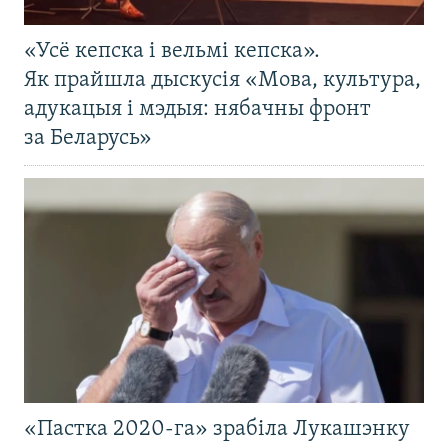
«Усё кепска і вельмі кепска».
Як прайшла дыскусія «Мова, культура,
адукацыя і мэдыя: нябачны фронт
за Беларусь»
«Пастка 2020-га» зрабіла Лукашэнку