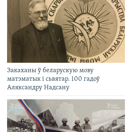
Закаханы ў беларускую мову
матэматык і сьвятар. 100 гадоў
Аляксандру Надсану