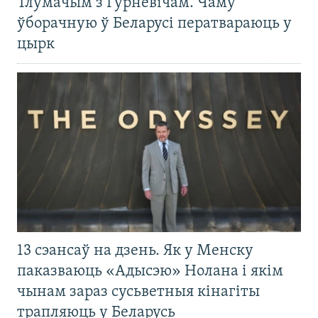
Тлумачым з Гурневічам. Чаму
ўборачную ў Беларусі ператвараюць у
цырк
13 сэансаў на дзень. Як у Менску
паказваюць «Адысэю» Нолана і якім
чынам зараз сусьветныя кінагіты
трапляюць у Беларусь