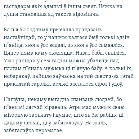
гаспадары якіх адышлі ў іншы сьвет. Цяжка на
душы становіцца ад такога відовішча.
Калі я 50 год таму прыехала працаваць
настаўніцай, то ў нашым калгасе быў толькі адзін
п''яніца, якога ўсе ведалі, зь якога ўсе сьмяяліся.
Цяпер няма каму сьмяяцца. Нават бабы сьпіліся.
Ужо раніцай у сем гадзін можна ўбачыць пад
плотам п''янага мужыка ці п''яную бабу. А колькі іх,
небаракаў, пайшло заўчасна на той сьвет з-за гэтай
праклятай гарэлкі, колькі засталося сірот і удоў.
Напэўна, некаму выгадна спайваць людзей, бо
п''янымі лягчэй кіраваць. Атрымае мужык сваю
мізэрную зарплату і думае, што зь ёю рабіць: ці
дадому несьці, ці ў забягалаўку. На жаль,
забягалаўка перамагае.