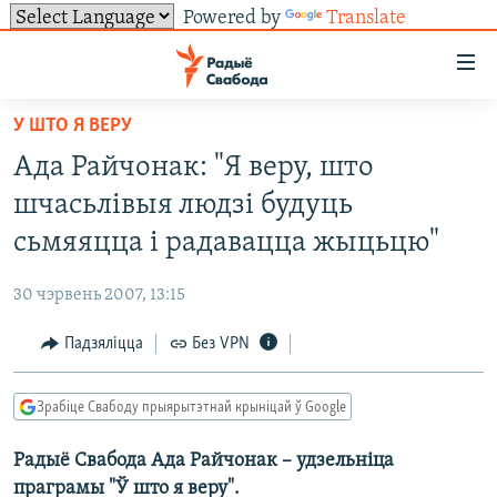
Powered by
Translate
Лінкі
ўнівэрсальнага
доступу
У ШТО Я ВЕРУ
НАВІНЫ
Перайсьці
Ада Райчонак: "Я веру, што
да
ТОЛЬКІ НА СВАБОДЗЕ
УСЕ НАВІНЫ
шчасьлівыя людзі будуць
галоўнага
СУВЯЗЬ
ВІДЭА І ФОТА
ТЭСТЫ
зьместу
сьмяяцца і радавацца жыцьцю"
Перайсьці
ПАДПІСАЦЦА
ЛЮДЗІ
БЛОГІ
АБЫСЬЦІ БЛЯКАВАНЬНЕ
да
30 чэрвень 2007, 13:15
ПАЛІТЫКА
ГІСТОРЫЯ НА СВАБОДЗЕ
ПАДЗЯЛІЦЦА ІНФАРМАЦЫЯЙ
RSS
галоўнай
САЧЫЦЕ ЗА АБНАЎЛЕНЬНЯМІ
Падзяліцца
Без VPN
навігацыі
ЭКАНОМІКА
ПАДКАСТЫ
ПАДКАСТЫ
Перайсьці
ВАЙНА
КНІГІ
FACEBOOK
да
Зрабіце Свабоду прыярытэтнай крыніцай ў Google
БЕЛАРУСЫ НА ВАЙНЕ
АЎДЫЁКНІГІ
TWITTER
пошуку
Радыё Свабода Ада Райчонак – удзельніца
ПАЛІТВЯЗЬНІ
PREMIUM
Усе сайты РС/РСЭ
праграмы "Ў што я веру".