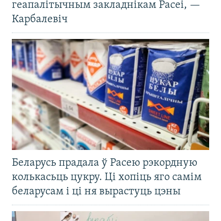
геапалітычным закладнікам Расеі, —
Карбалевіч
Беларусь прадала ў Расею рэкордную
колькасьць цукру. Ці хопіць яго самім
беларусам і ці ня вырастуць цэны