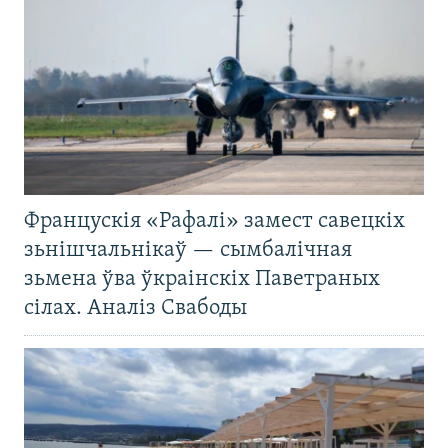
Францускія «Рафалі» замест савецкіх
зьнішчальнікаў — сымбалічная
зьмена ўва ўкраінскіх Паветраных
сілах. Аналіз Свабоды