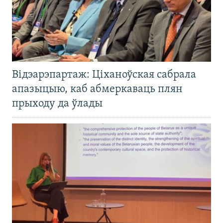
Відэарэпартаж: Ціханоўская сабрала
апазыцыю, каб абмеркаваць плян
прыходу да ўлады