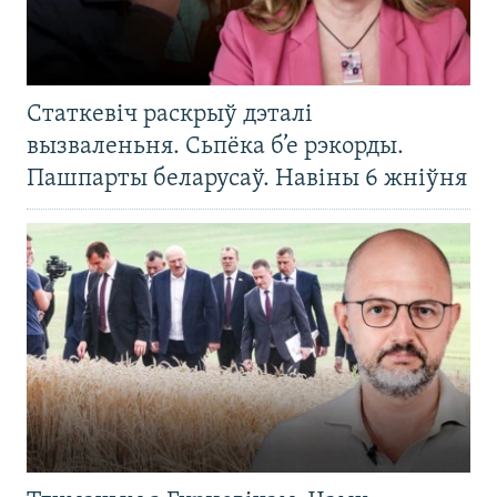
Статкевіч раскрыў дэталі
вызваленьня. Сьпёка б’е рэкорды.
Пашпарты беларусаў. Навіны 6 жніўня