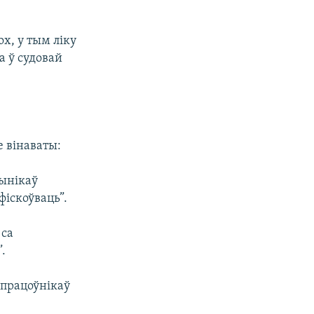
ох, у тым ліку
а ў судовай
 вінаваты:
вынікаў
фіскоўваць”.
 са
”.
упрацоўнікаў