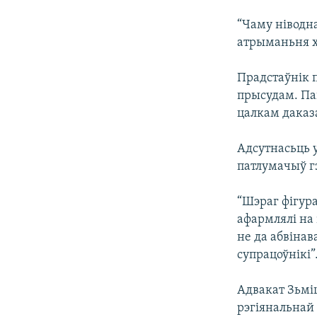
“Чаму ніводн
атрыманьня ха
Прадстаўнік 
прысудам. Пав
цалкам даказ
Адсутнасьць 
патлумачыў г
“Шэраг фігур
афармлялі на
не да абвінав
супрацоўнікі”
Адвакат Зьмі
рэгіянальнай 