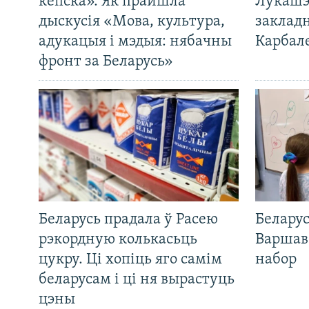
кепска». Як прайшла
Лукашэ
дыскусія «Мова, культура,
закладн
адукацыя і мэдыя: нябачны
Карбал
фронт за Беларусь»
Беларусь прадала ў Расею
Беларус
рэкордную колькасьць
Варшав
цукру. Ці хопіць яго самім
набор
беларусам і ці ня вырастуць
цэны