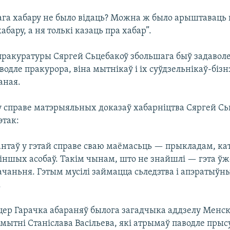
ага хабару не было відаць? Можна ж было арыштаваць 
бару, а ня толькі казаць пра хабар”.
пракуратуры Сяргей Сьцебакоў збольшага быў задавол
одле пракурора, віна мытнікаў і іх суўдзельнікаў-бізн
аная.
у справе матэрыяльных доказаў хабарніцтва Сяргей Сь
этак:
антаў у гэтай справе сваю маёмасьць — прыкладам, к
 іншых асобаў. Такім чынам, што не знайшлі — гэта ў
ачаньня. Гэтым мусілі займацца сьледзтва і апэратыўн
.
цер Гарачка абараняў былога загадчыка аддзелу Менс
мытні Станіслава Васільева, які атрымаў паводле прысу