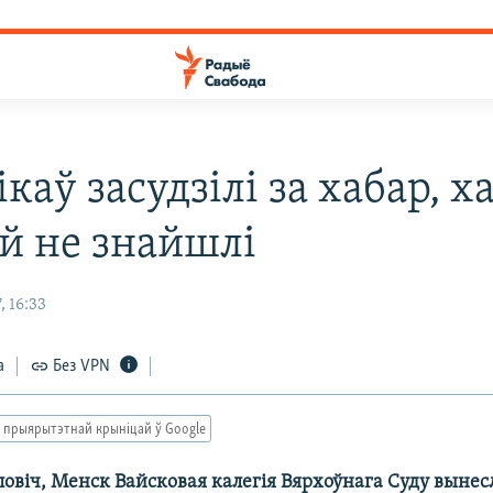
аў засудзілі за хабар, х
й не знайшлі
 16:33
а
Без VPN
 прыярытэтнай крыніцай ў Google
ловіч, Менск Вайсковая калегія Вярхоўнага Суду вынес