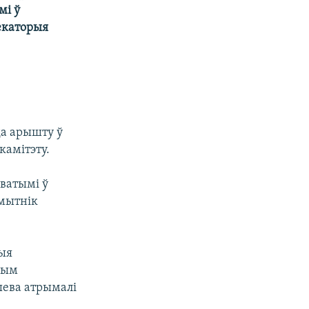
мі ў
Некаторыя
да арышту ў
камітэту.
аватымі ў
 мытнік
шыя
мым
ыева атрымалі