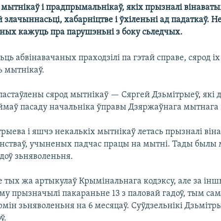
 мытнікаў і прадпрымальнікаў, якіх прызналі вінаваты
 злачыннасьці, хабарніцтве і ўхіленьні ад падаткаў. 
аных кажуць пра парушэньні з боку сьледчых.
ць абвінавачаных праходзілі па гэтай справе, сярод іх
 мытнікаў.
астаўлены сярод мытнікаў — Сяргей Дзьмітрыеў, які 
аймаў пасаду начальніка ўправы Дзяржаўнага мытнага 
рыева і яшчэ некалькіх мытнікаў летась прызналі він
нстваў, учыненых падчас працы на мытні. Тады былы
адоў зьняволеньня.
е тых жа артыкулаў Крымінальнага кодэксу, але за ін
му прызначылі пакараньне 13 з паловай гадоў, тым са
рмін зьняволеньня на 6 месяцаў. Суўдзельнікі Дзьмітр
ў.