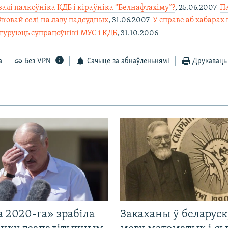
алі палкоўніка КДБ і кіраўніка “Белнафтахіму”?
, 25.06.2007 
П
ўковай селі на лаву падсудных
, 31.06.2007 
У справе аб хабарах
ігуруюць супрацоўнікі МУС і КДБ
, 31.10.2006
а
Без VPN
Сачыце за абнаўленьнямі
Друкаваць
 2020-га» зрабіла
Закаханы ў беларус