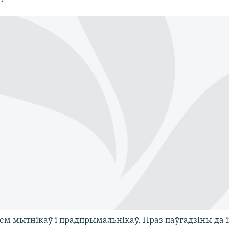
сем мытнікаў і прадпрымальнікаў. Праз паўгадзіны да 