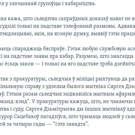
зел у злачыннай групоўцы і хабарніцтва.
ка кажа, што сьледзтва сапраўдных доказаў нават не в
судзілі толькі на падставе тэлефоннай размовы. Адвак
эндэнцыямі, якія, на ягоную думку, выявіў гэты працэ
аюць спараджаць бяспраўе. Гэтак любую службовую ас
кі на падставе заявы пра хабар. Разумею, што змагацца
ас ёсьць закон — і толькі на яго падставе трэба дзейніч
так з пракуратуры, сьледчыя ў міліцыі рыхтуюць да ра
нальную справу з удзелам былога мытніка Сяргея Дзь
аў. Гэтым разам сьледчыя зацікавіліся мытным афарм
сэканд-хэнд”. У пракуратуры кажуць, што, не чакаючы
зтва і суду, Сяргея Дзьмітрыева ды іншых мытнікаў ад
курор Сьцебакоў пагадзіўся, што трымаць людзей у сь
ей за чатыры гады — “гэта занадта”.