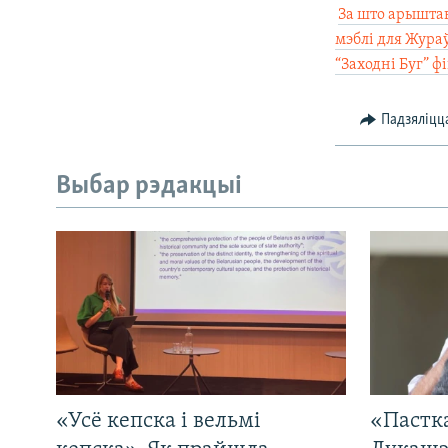

За што арыштав
мэблі для Жура
“Заходні Буг” ф
Падзяліцц
Выбар рэдакцыі
«Усё кепска і вельмі
«Пастка