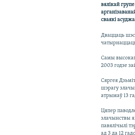
вялікай групе
КАЛЯНДАР
НА ХВАЛЯХ СВАБОДЫ
арганізаванай
сваякі асудж
Дваццаць шэсь
чатырнаццаць
Самы высокап
2003 годзе з
Сяргея Дзьміт
шэрагу злачы
атрымаў 13 г
Цяпер паводл
злачынствы я
павялічылі тэ
ад 3 да 12 гадо