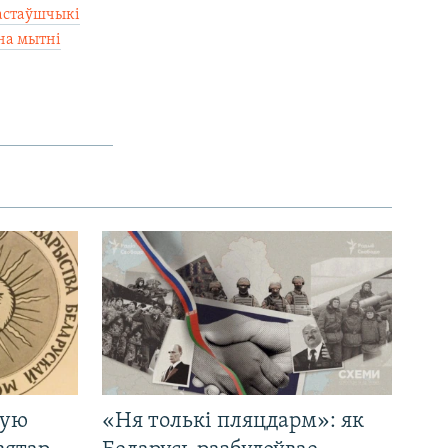
астаўшчыкі
 на мытні
кую
«Ня толькі пляцдарм»: як