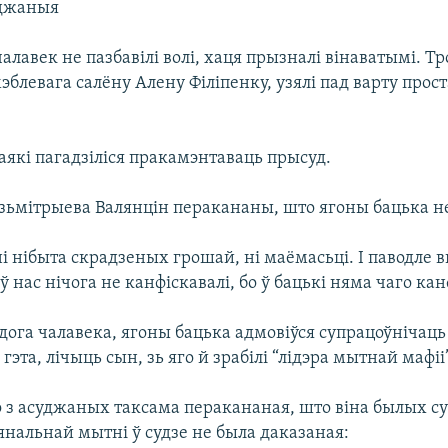
уджаныя
лавек не пазбавілі волі, хаця прызналі вінаватымі. Тр
эблевага салёну Алену Філіпенку, узялі пад варту прост
аякі пагадзіліся пракамэнтаваць прысуд.
зьмітрыева Валянцін перакананы, што ягоны бацька не
і нібыта скрадзеных грошай, ні маёмасьці. І паводле 
ў нас нічога не канфіскавалі, бо ў бацькі няма чаго кан
ога чалавека, ягоны бацька адмовіўся супрацоўнічаць
гэта, лічыць сын, зь яго й зрабілі “лідэра мытнай мафіі
 з асуджаных таксама перакананая, што віна былых с
янальнай мытні ў судзе не была даказаная: