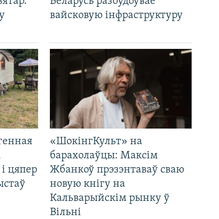
вятар.
Беларусь разбудоўвае
у
вайсковую інфраструктуру
генная
«ШокінгКульт» на
і
барахолаўцы: Максім
 і цяпер
Жбанкоў прэзэнтаваў сваю
ыстаў
новую кнігу на
Кальварыйскім рынку ў
Вільні