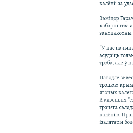
калёніі за ўд
Зьміцер Гарач
хабарніцтва а
занепакоены т
“У нас пачын
асудзіць толь
трэба, але ў н
Паводле зьвес
трэцюю крымі
ягоных калег
й адзеньня “
трэцяга сьлед
калёнію. Пра
ізалятары бол