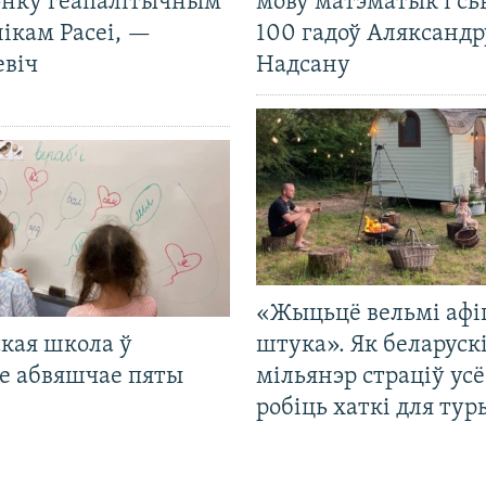
нку геапалітычным
мову матэматык і сь
ікам Расеі, —
100 гадоў Аляксандр
евіч
Надсану
«Жыцьцё вельмі афі
кая школа ў
штука». Як беларуск
е абвяшчае пяты
мільянэр страціў усё
робіць хаткі для тур