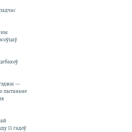
падчас
ены
эсоўцаў
цебакоў
атэджы —
жо пытаньне
ыя
кай
ду 11 гадоў