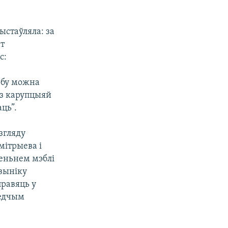
ыстаўляла: за
ат
с:
обу можна
 з карупцыяй
аць”.
згляду
мітрыева і
леньнем мэблі
 выніку
правяць у
ледчым