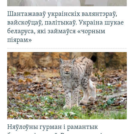
Шантажаваў украінскіх валянтэраў,
вайскоўцаў, палітыкаў. Украіна шукае
беларуса, які займаўся «чорным
піярам»
Няўлоўны гурман і рамантык