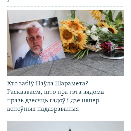
Хто забіў Паўла Шарамета?
Расказваем, што пра гэта вядома
празь дзесяць гадоў і дзе цяпер
асноўныя падазраваныя