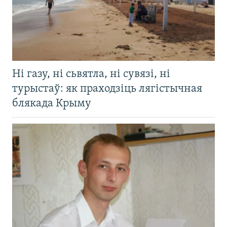
Ні газу, ні сьвятла, ні сувязі, ні
турыстаў: як праходзіць лягістычная
блякада Крыму