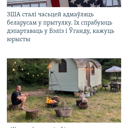
ЗША сталі часьцей адмаўляць
беларусам у прытулку. Іх спрабуюць
дэпартаваць у Бэліз і Ўганду, кажуць
юрысты