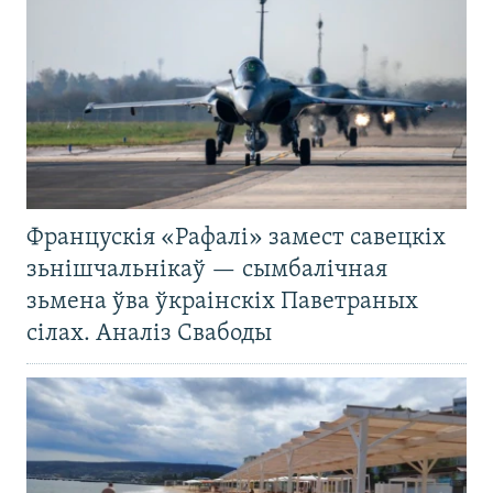
Францускія «Рафалі» замест савецкіх
зьнішчальнікаў — сымбалічная
зьмена ўва ўкраінскіх Паветраных
сілах. Аналіз Свабоды