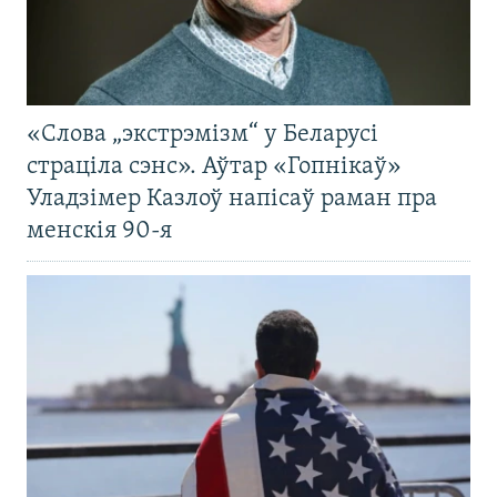
«Слова „экстрэмізм“ у Беларусі
страціла сэнс». Аўтар «Гопнікаў»
Уладзімер Казлоў напісаў раман пра
менскія 90-я