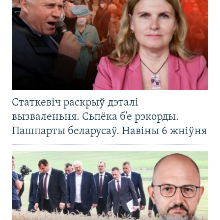
Статкевіч раскрыў дэталі
вызваленьня. Сьпёка б’е рэкорды.
Пашпарты беларусаў. Навіны 6 жніўня