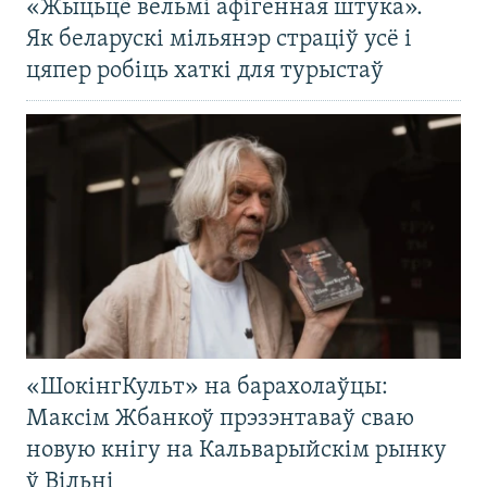
«Жыцьцё вельмі афігенная штука».
Як беларускі мільянэр страціў усё і
цяпер робіць хаткі для турыстаў
«ШокінгКульт» на барахолаўцы:
Максім Жбанкоў прэзэнтаваў сваю
новую кнігу на Кальварыйскім рынку
ў Вільні