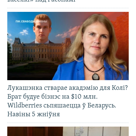
Лукашэнка стварае акадэмію для Колі?
Брат будуе бізнэс на $10 млн.
Wildberries сьпяшаецца ў Беларусь.
Навіны 5 жніўня