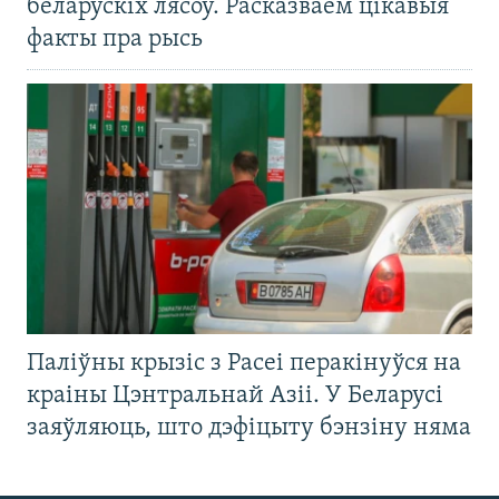
беларускіх лясоў. Расказваем цікавыя
факты пра рысь
Паліўны крызіс з Расеі перакінуўся на
краіны Цэнтральнай Азіі. У Беларусі
заяўляюць, што дэфіцыту бэнзіну няма