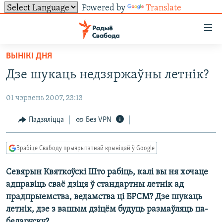
Powered by
Translate
Лінкі
ўнівэрсальнага
доступу
ВЫНІКІ ДНЯ
НАВІНЫ
Перайсьці
Дзе шукаць недзяржаўны летнік?
да
ТОЛЬКІ НА СВАБОДЗЕ
УСЕ НАВІНЫ
галоўнага
01 чэрвень 2007, 23:13
СУВЯЗЬ
ВІДЭА І ФОТА
ТЭСТЫ
зьместу
Перайсьці
ПАДПІСАЦЦА
ЛЮДЗІ
БЛОГІ
АБЫСЬЦІ БЛЯКАВАНЬНЕ
Падзяліцца
Без VPN
да
ПАЛІТЫКА
ГІСТОРЫЯ НА СВАБОДЗЕ
ПАДЗЯЛІЦЦА ІНФАРМАЦЫЯЙ
RSS
галоўнай
САЧЫЦЕ ЗА АБНАЎЛЕНЬНЯМІ
Зрабіце Свабоду прыярытэтнай крыніцай ў Google
навігацыі
ЭКАНОМІКА
ПАДКАСТЫ
ПАДКАСТЫ
Перайсьці
Севярын Квяткоўскі Што рабіць, калі вы ня хочаце
ВАЙНА
КНІГІ
FACEBOOK
да
адправіць сваё дзіця ў стандартны летнік ад
БЕЛАРУСЫ НА ВАЙНЕ
АЎДЫЁКНІГІ
TWITTER
пошуку
прадпрыемства, ведамства ці БРСМ? Дзе шукаць
летнік, дзе з вашым дзіцём будуць размаўляць па-
ПАЛІТВЯЗЬНІ
PREMIUM
Усе сайты РС/РСЭ
беларуску?