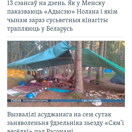
13 сэансаў на дзень. Як у Менску
паказваюць «Адысэю» Нолана і якім
чынам зараз сусьветныя кінагіты
трапляюць у Беларусь
Вызвалілі асуджанага на сем сутак
зьняволеньня ўдзельніка зьезду «Сям’і
вясёлкі» пад Расонамі