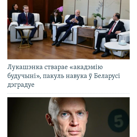
Лукашэнка стварае «акадэмію
будучыні», пакуль навука ў Беларусі
дэградуе