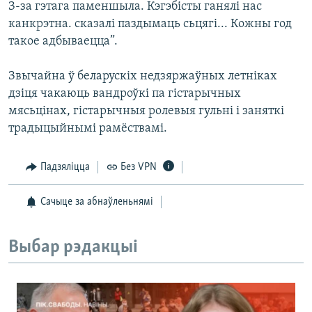
З-за гэтага паменшыла. Кэгэбісты ганялі нас
канкрэтна. сказалі паздымаць сьцягі... Кожны год
такое адбываецца”.
Звычайна ў беларускіх недзяржаўных летніках
дзіця чакаюць вандроўкі па гістарычных
мясьцінах, гістарычныя ролевыя гульні і заняткі
традыцыйнымі рамёствамі.
Падзяліцца
Без VPN
Сачыце за абнаўленьнямі
Выбар рэдакцыі