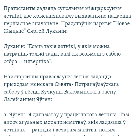
Пратэстанты ладзяць супольныя міжцаркоўныя
летнікі, дзе хрысьціянскаму выхаваньню надаецца
першаснае значэньне. Прадстаўнік царквы “Новае
Жыцьцё” Сяргей Луканін:
Луканін: “Ёсьць такія летнікі, у якія можна
патрапіць толькі тады, калі ты возьмеш з сабою
сябра -- няверніка”.
Найстарэйшы праваслаўны летнік ладзіцца
прыходам менскага Сьвята- Петрапаўлаўскага
сабору ў вёсцы Кучкуны Валожынскага раёну.
Далей айцец Яўген:
а. Яўген: “Я дапамагаў у працы такога летніка. Там
апроч агульных мерапрыемстваў, якія ладзяцца ў
летніках -- раніцай і вечарам малітва, потым