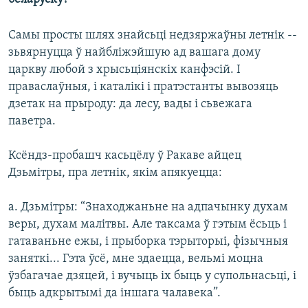
КУЛЬТУРА
МОВА
КАЛЯНДАР
НА ХВАЛЯХ СВАБОДЫ
Самы просты шлях знайсьці недзяржаўны летнік --
зьвярнуцца ў найбліжэйшую ад вашага дому
царкву любой з хрысьціянскіх канфэсій. І
праваслаўныя, і каталікі і пратэстанты вывозяць
дзетак на прыроду: да лесу, вады і сьвежага
паветра.
Ксёндз-пробашч касьцёлу ў Ракаве айцец
Дзьмітры, пра летнік, якім апякуецца:
а. Дзьмітры: “Знаходжаньне на адпачынку духам
веры, духам малітвы. Але таксама ў гэтым ёсьць і
гатаваньне ежы, і прыборка тэрыторыі, фізычныя
заняткі... Гэта ўсё, мне здаецца, вельмі моцна
ўзбагачае дзяцей, і вучыць іх быць у супольнасьці, і
быць адкрытымі да іншага чалавека”.