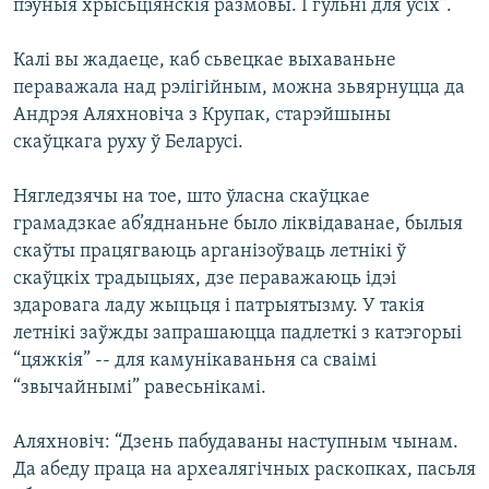
пэўныя хрысьціянскія размовы. І гульні для ўсіх”.
Калі вы жадаеце, каб сьвецкае выхаваньне
пераважала над рэлігійным, можна зьвярнуцца да
Андрэя Аляхновіча з Крупак, старэйшыны
скаўцкага руху ў Беларусі.
Нягледзячы на тое, што ўласна скаўцкае
грамадзкае аб’яднаньне было ліквідаванае, былыя
скаўты працягваюць арганізоўваць летнікі ў
скаўцкіх традыцыях, дзе пераважаюць ідэі
здаровага ладу жыцьця і патрыятызму. У такія
летнікі заўжды запрашаюцца падлеткі з катэгорыі
“цяжкія” -- для камунікаваньня са сваімі
“звычайнымі” равесьнікамі.
Аляхновіч: “Дзень пабудаваны наступным чынам.
Да абеду праца на археалягічных раскопках, пасьля