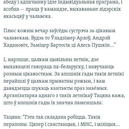
абеду і адпачынку ідзе індывідуальная праграма, і
асобна -- праца ў камандзе, выхаваньне лідэрскіх
якасьцяў у чалавека.
Плюс кожны вечар заўсёды сустрэча зь цікавым
чалавекам. Будзь то Ўладзімер Арлоў, Андрэй
Хадановіч, Зьміцер Бартосік ці Алесь Пушкін...”
І, нарэшце, цалкам цывільны летнік, дзе
выхавацелі гавораць па-беларуску, і навучаюць
розным цікавосткам. За апошнія гады такія летнікі
перайшлі ў цалкам прыватны рэжым, і вам
давядзецца шукаць кантакты праз знаёмых.
Арганізатарка аднаго з такіх летнікаў Тацяна кажа,
што ў апошнія гады іх значна паменшала:
Тацяна: “Гэта так складана робіцца. Такія
перапоны. Цяпер і санстанцыя, і МНС, і міліцыя...