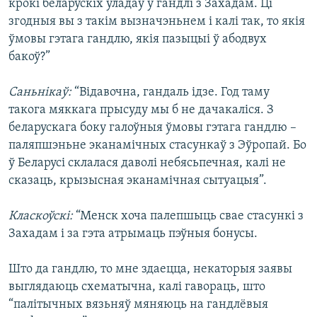
крокі беларускіх уладаў у гандлі з Захадам. Ці
згодныя вы з такім вызначэньнем і калі так, то якія
ўмовы гэтага гандлю, якія пазыцыі ў абодвух
бакоў?”
Саньнікаў:
“Відавочна, гандаль ідзе. Год таму
такога мяккага прысуду мы б не дачакаліся. З
беларускага боку галоўныя ўмовы гэтага гандлю –
паляпшэньне эканамічных стасункаў з Эўропай. Бо
ў Беларусі склалася даволі небясьпечная, калі не
сказаць, крызысная эканамічная сытуацыя”.
Класкоўскі:
“Менск хоча палепшыць свае стасункі з
Захадам і за гэта атрымаць пэўныя бонусы.
Што да гандлю, то мне здаецца, некаторыя заявы
выглядаюць схематычна, калі гавораць, што
“палітычных вязьняў мяняюць на гандлёвыя