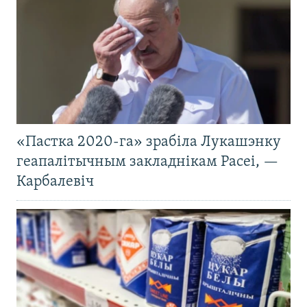
«Пастка 2020-га» зрабіла Лукашэнку
геапалітычным закладнікам Расеі, —
Карбалевіч