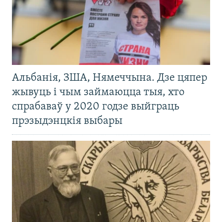
Альбанія, ЗША, Нямеччына. Дзе цяпер
жывуць і чым займаюцца тыя, хто
спрабаваў у 2020 годзе выйграць
прэзыдэнцкія выбары