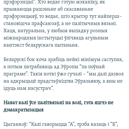
прэфэрэнцыі”. Хто ведае гэтую мэханіку, як
прымаюцца рашэньне аб скасаваньне
прэфэрэнцыяў, то ведае, што крытэр тут найперш–
становішча прафсаюзаў, а не палітычныя вязьні.
Хаця, натуральна, у любым выпадку розныя
міжнародныя інстытуцыі ўлічваць агульным
кантэкст беларускага пытаньня.
Беларускі бок хоча зрабіць нейкі мінімум саступак,
а потым патрабаваць ад Эўропы “па поўнай
праграме”. Такія ноткі ўжо гучалі – “мы далі дазвол
на адкрыцьцё прадстаўніцтва Эўразьвязу, а яны не
ідуць нам насустрач”.
Нават калі ўсе палітвязьні на волі, гэта яшчэ не
дэмакратызацыя
Цыганкоў: “Калі гаворыцца “А”, трэба казаць і “Б”,