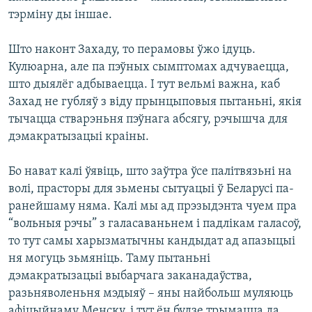
тэрміну ды іншае.
Што наконт Захаду, то перамовы ўжо ідуць.
Кулюарна, але па пэўных сымптомах адчуваецца,
што дыялёг адбываецца. І тут вельмі важна, каб
Захад не губляў з віду прынцыповыя пытаньні, якія
тычацца стварэньня пэўнага абсягу, рэчышча для
дэмакратызацыі краіны.
Бо нават калі ўявіць, што заўтра ўсе палітвязьні на
волі, прасторы для зьмены сытуацыі ў Беларусі па-
ранейшаму няма. Калі мы ад прэзыдэнта чуем пра
“вольныя рэчы” з галасаваньнем і падлікам галасоў,
то тут самы харызматычны кандыдат ад апазыцыі
ня могуць зьмяніць. Таму пытаньні
дэмакратызацыі выбарчага заканадаўства,
разьняволеньня мэдыяў – яны найбольш муляюць
афіцыйнаму Менску, і тут ён будзе трымацца да