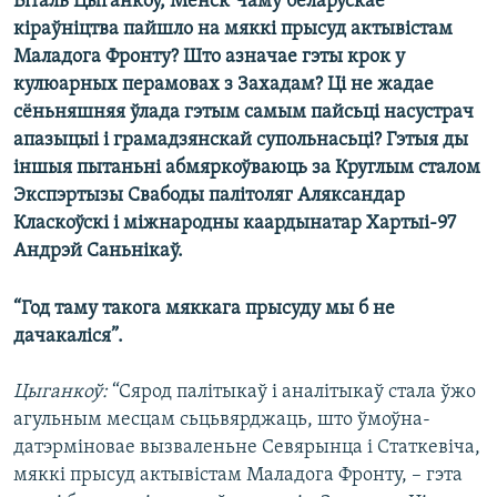
Віталь Цыганкоў, Менск Чаму беларускае
КУЛЬТУРА
МОВА
кіраўніцтва пайшло на мяккі прысуд актывістам
КАЛЯНДАР
НА ХВАЛЯХ СВАБОДЫ
Маладога Фронту? Што азначае гэты крок у
кулюарных перамовах з Захадам? Ці не жадае
сёньняшняя ўлада гэтым самым пайсьці насустрач
апазыцыі і грамадзянскай супольнасьці? Гэтыя ды
іншыя пытаньні абмяркоўваюць за Круглым сталом
Экспэртызы Свабоды палітоляг Аляксандар
Класкоўскі і міжнародны каардынатар Хартыі-97
Андрэй Саньнікаў.
“Год таму такога мяккага прысуду мы б не
дачакаліся”.
Цыганкоў:
“Сярод палітыкаў і аналітыкаў стала ўжо
агульным месцам сьцьвярджаць, што ўмоўна-
датэрміновае вызваленьне Севярынца і Статкевіча,
мяккі прысуд актывістам Маладога Фронту, – гэта