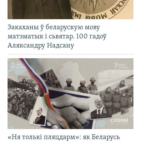
Закаханы ў беларускую мову
матэматык і сьвятар. 100 гадоў
Аляксандру Надсану
«Ня толькі пляцдарм»: як Беларусь