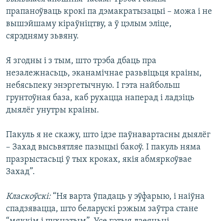
прапаноўваць крокі па дэмакратызацыі – можа і не
вышэйшаму кіраўніцтву, а ў цэлым эліце,
сярэдняму зьвяну.
Я згодны і з тым, што трэба дбаць пра
незалежнасьць, эканамічнае разьвіцьця краіны,
небясьпеку энэргетычную. І гэта найбольш
грунтоўная база, каб рухацца наперад і ладзіць
дыялёг унутры краіны.
Пакуль я не скажу, што ідзе паўнавартасны дыялёг
– Захад высьвятляе пазыцыі бакоў. І пакуль няма
празрыстасьці ў тых кроках, якія абмяркоўвае
Захад”.
Класкоўскі:
“Ня варта ўпадаць у эўфарыю, і наіўна
спадзявацца, што беларускі рэжым заўтра стане