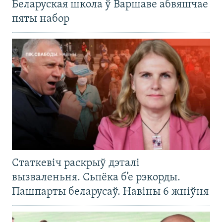
Беларуская школа ў Варшаве абвяшчае
пяты набор
Статкевіч раскрыў дэталі
вызваленьня. Сьпёка б’е рэкорды.
Пашпарты беларусаў. Навіны 6 жніўня