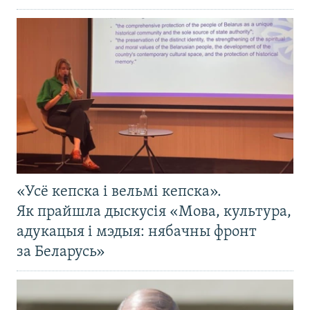
«Усё кепска і вельмі кепска».
Як прайшла дыскусія «Мова, культура,
адукацыя і мэдыя: нябачны фронт
за Беларусь»