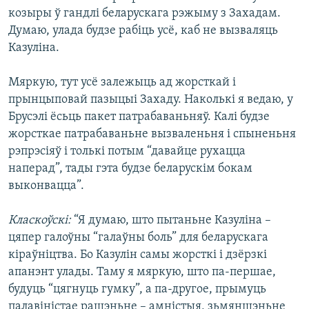
козыры ў гандлі беларускага рэжыму з Захадам.
Думаю, улада будзе рабіць усё, каб не вызваляць
Казуліна.
Мяркую, тут усё залежыць ад жорсткай і
прынцыповай пазыцыі Захаду. Наколькі я ведаю, у
Брусэлі ёсьць пакет патрабаваньняў. Калі будзе
жорсткае патрабаваньне вызваленьня і спыненьня
рэпрэсіяў і толькі потым “давайце рухацца
наперад”, тады гэта будзе беларускім бокам
выконвацца”.
Класкоўскі:
“Я думаю, што пытаньне Казуліна –
цяпер галоўны “галаўны боль” для беларускага
кіраўніцтва. Бо Казулін самы жорсткі і дзёрзкі
апанэнт улады. Таму я мяркую, што па-першае,
будуць “цягнуць гумку”, а па-другое, прымуць
палавіністае рашэньне – амністыя, зьмяншэньне