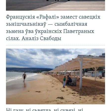
Францускія «Рафалі» замест савецкіх
зьнішчальнікаў — сымбалічная
зьмена ўва ўкраінскіх Паветраных
сілах. Аналіз Свабоды
Ні газу, ні сьвятла, ні сувязі, ні