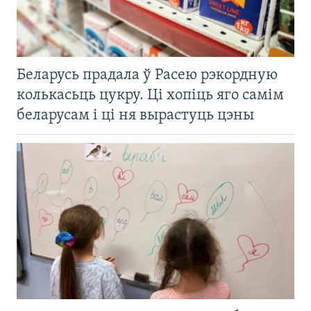
Беларусь прадала ў Расею рэкордную
колькасьць цукру. Ці хопіць яго самім
беларусам і ці ня вырастуць цэны