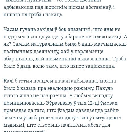
“мяккім і пухнатым”. Усе гэтыя дзеяньні
адбываюцца пад жорсткім ціскам абставінаў, і
іншага ня трэба і чакаць.
Часам гучаць закіды ў бок апазыцыі, што яны не
падтрымліваюць улады ў абароне незалежнасьці. А
як? Самым натуральным было б даць магчымасьць
палітычных дзеяньняў, хай у парлямэнце
абараняюць, хай пісьменьнікі выказваюцца. Трэба
было б даць волю таму, што цяпер заціскаецца.
Калі б гэтыя працэсы пачалі адбывацца, можна
было б казаць пра эвалюцыю рэжыму. Пакуль
гэтага яшчэ не назіраецца. У любым выпадку
прынцыповасьць Эўразьвязу ў тых 12-ці ўмовах
прывядзе да таго, што ўладам давядзецца рабіць
зьмены ў выбарчае заканадаўства і ў сытуацыю з
мэдыямі, што створыць палітычны абсяг для