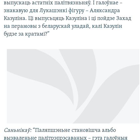
выпускаць астатніх палітвязньняў. І галоўнае –
знакавую для Лукашэнкі фігуру – Аляксандра
Казуліна. Ці выпусьцяць Казуліна і ці пойдзе Захад
на перамовы з беларускай уладай, калі Казулін
будзе за кратамі?”
Саньнікаў:
“Паляпшэньне становішча альбо
вызваленьне палітрэпрэсаваных – гэта галоўныя