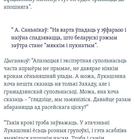
апошняга”.
“ А. Саньнікаў: “Ня варта ўпадаць у эўфарыю і
наіўна спадзявацца, што беларускі рэжым
заўтра стане “мяккім і пухнатым”.
Цыганкоў:
“Апазыцыя і экспэртная супольнасьць
часта апрыёры не прымае, не давярае ніякім
крокам сёньняшняй улады. А можа, Лукашэнка
хоча нешта сказаць ня толькі Захаду, але і
грамадзянскай супольнасьці. Можа, яна хоча
сказаць – “глядзіце, мы зьмяніліся. Давайце разам
абараняцца ад расейскага ціску?”
“Такія крокі трэба заўважаць. У атачэньні
Лукашэнкі ёсьць розныя групоўкі, і гэта асабліва
выявілася апошнім часам. Трэба і самім