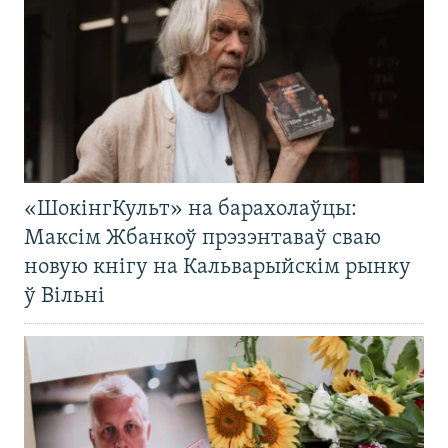
«ШокінгКульт» на барахолаўцы:
Максім Жбанкоў прэзэнтаваў сваю
новую кнігу на Кальварыйскім рынку
ў Вільні