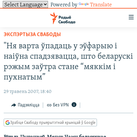
Powered by
Translate
Лінкі
ўнівэрсальнага
доступу
ЭКСПЭРТЫЗА СВАБОДЫ
НАВІНЫ
Перайсьці
"Ня варта ўпадаць у эўфарыю і
да
ТОЛЬКІ НА СВАБОДЗЕ
УСЕ НАВІНЫ
наіўна спадзявацца, што беларускі
галоўнага
СУВЯЗЬ
ВІДЭА І ФОТА
ТЭСТЫ
зьместу
рэжым заўтра стане “мяккім і
Перайсьці
ПАДПІСАЦЦА
ЛЮДЗІ
БЛОГІ
АБЫСЬЦІ БЛЯКАВАНЬНЕ
пухнатым”
да
ПАЛІТЫКА
ГІСТОРЫЯ НА СВАБОДЗЕ
ПАДЗЯЛІЦЦА ІНФАРМАЦЫЯЙ
RSS
галоўнай
САЧЫЦЕ ЗА АБНАЎЛЕНЬНЯМІ
29 травень 2007, 18:40
навігацыі
ЭКАНОМІКА
ПАДКАСТЫ
ПАДКАСТЫ
Перайсьці
Падзяліцца
Без VPN
ВАЙНА
КНІГІ
FACEBOOK
да
БЕЛАРУСЫ НА ВАЙНЕ
АЎДЫЁКНІГІ
TWITTER
пошуку
Зрабіце Свабоду прыярытэтнай крыніцай ў Google
ПАЛІТВЯЗЬНІ
PREMIUM
Усе сайты РС/РСЭ