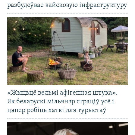
разбудоўвае вайсковую інфраструктуру
«Жыцьцё вельмі афігенная штука».
Як беларускі мільянэр страціў усё і
цяпер робіць хаткі для турыстаў