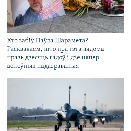
Хто забіў Паўла Шарамета?
Расказваем, што пра гэта вядома
празь дзесяць гадоў і дзе цяпер
асноўныя падазраваныя