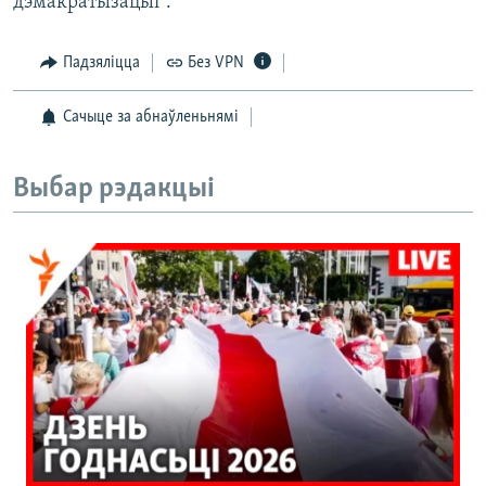
дэмакратызацыі”.
Падзяліцца
Без VPN
Сачыце за абнаўленьнямі
Выбар рэдакцыі