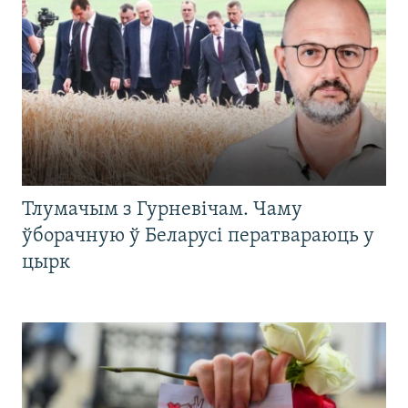
Тлумачым з Гурневічам. Чаму
ўборачную ў Беларусі ператвараюць у
цырк