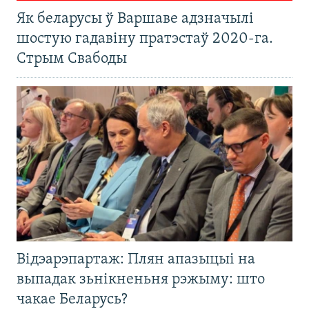
Як беларусы ў Варшаве адзначылі
шостую гадавіну пратэстаў 2020-га.
Стрым Свабоды
Відэарэпартаж: Плян апазыцыі на
выпадак зьнікненьня рэжыму: што
чакае Беларусь?