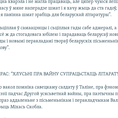
на хварэла і не магла працаваць, але цяпер чуюся леп
часу ў мяне наперадзе шмат і я хачу жыць да ста гадоў, 
 я павінна шмат зрабіць для беларускай літаратуры”.
сьціплая ў самаацэнцы і сьціплыя гады сабе адмералі, 
ё ж да стогадовага юбілею і парадаваць беларусаў но
ды і новымі перакладамі твораў беларускіх пісьменьні
ову”.
Р
РАС: “ХЛУСЬНІ ПРА ВАЙНУ СУПРАЦЬСТАІЦЬ ЛІТАРАТ
 вакол помніка савецкаму салдату ў Таліне, пра фэно
эзіі падчас Другой усясьветнай вайны, пра паэтычны 
праз аддаленьне з пісьменьнікам і перакладчыкам Ва
рыць Міхась Скобла.