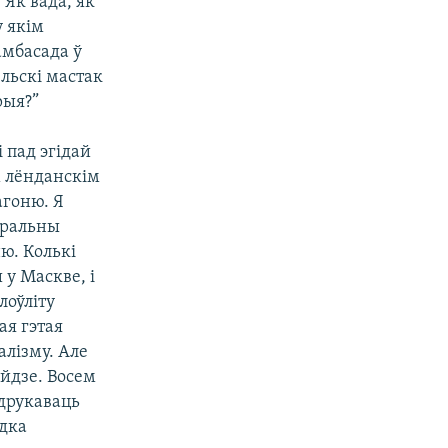
“Як вада, як
у якім
амбасада ў
ельскі мастак
рыя?”
і пад эгідай
м лёнданскім
агоню. Я
тральны
ю. Колькі
у Маскве, і
лоўліту
ая гэтая
алізму. Але
ойдзе. Восем
адрукаваць
адка