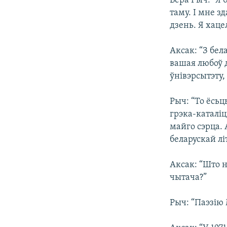
Вера Рыч: “Я 
таму. І мне з
дзень. Я хаце
Аксак: “З бел
вашая любоў д
ўнівэрсытэту,
Рыч: “То ёсьц
грэка-каталіц
майго сэрца.
беларускай лі
Аксак: “Што 
чытача?”
Рыч: “Паэзію 