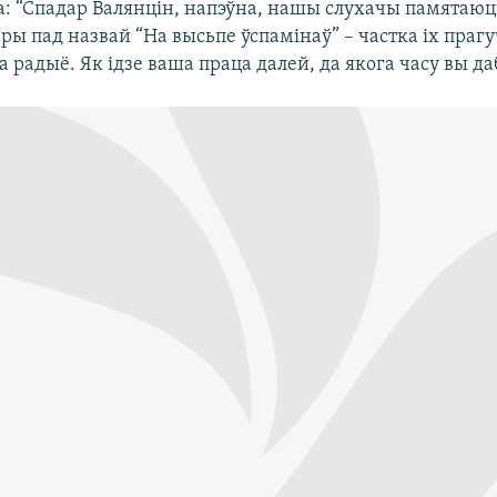
а: “Спадар Валянцін, напэўна, нашы слухачы памятаюц
ы пад назвай “На высьпе ўспамінаў” – частка іх прагу
 радыё. Як ідзе ваша праца далей, да якога часу вы да