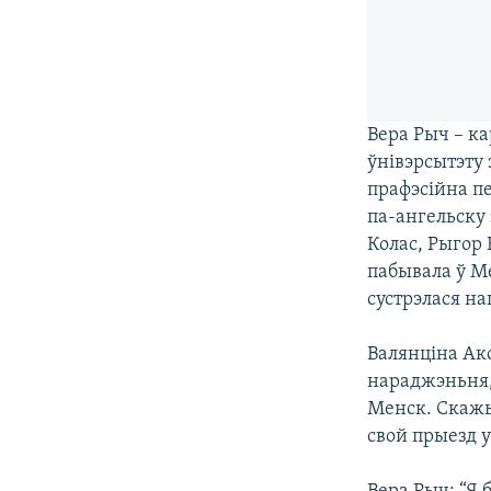
Вера Рыч – к
ўнівэрсытэту
прафэсійна п
па-ангельску 
Колас, Рыгор 
пабывала ў Ме
сустрэлася н
Валянціна Ак
нараджэньня,
Менск. Скажы
свой прыезд 