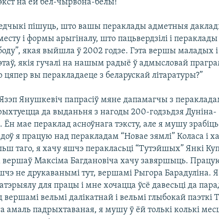
тэкст на ёй бел-чырвона-белы!”
ледчыкі пішуць, што вашы пераклады адметныя дакла
есту і формы арыгіналу, што пацьвердзілі і пераклады 
оду”, якая выйшла ў 2002 годзе. Гэта вершы маладых і
этаў, якія гучалі на нашым радыё ў адмысловай прагр
о цяпер вы перакладаеце з беларускай літаратуры?”
 Язэп Янушкевіч папрасіў мяне дапамагчы з пераклада
 рыхтуецца да выданьня з нагоды 200-годзьдзя Дуніна-
 Ён мае пераклад асноўнага тэксту, але я мушу зрабіць
доў я працую над перакладам “Новае зямлі” Коласа і ха
ьш таго, я хачу яшчэ перакласьці “Тутэйшых” Янкі Ку
х вершаў Максіма Багдановіча хачу завяршыць. Працу
шчэ не друкаванымі тут, вершамі Рыгора Барадуліна. Я
матэрыялу для працы і мне хочацца ўсё давесьці да пара
 вершамі вельмі далікатнай і вельмі глыбокай паэткі
іга амаль падрыхтаваная, я мушу ў ёй толькі колькі мес