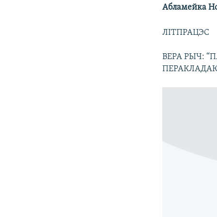
Абламейка Нов
КАЛЯНДАР
НА ХВАЛЯХ СВАБОДЫ
ЛІТПРАЦЭС
ВЕРА РЫЧ: “
ПЕРАКЛАДАЮ