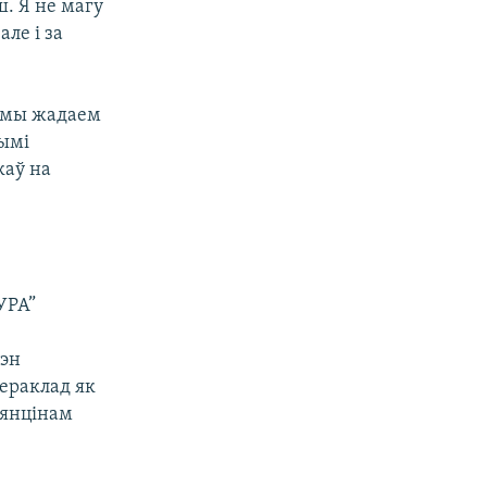
ш. Я не магу
але і за
а мы жадаем
вымі
каў на
УРА”
мэн
пераклад як
лянцінам