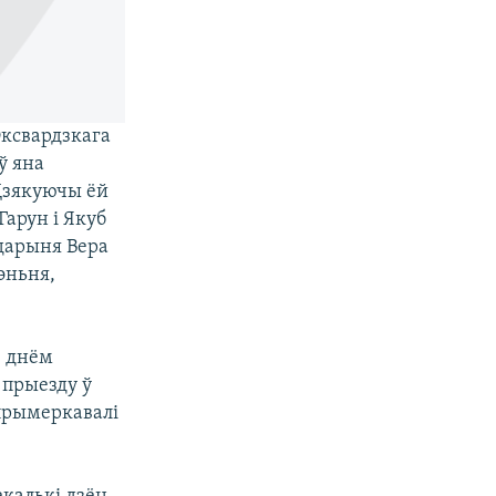
Оксвардзкага
ў яна
 Дзякуючы ёй
Гарун і Якуб
адарыня Вера
эньня,
з днём
 прыезду ў
 прымеркавалі