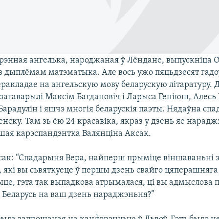
арэнная ангелька, народжаная ў Лёндане, выпускніца 
 з дыплёмам матэматыка. Але вось ужо пяцьдзесят гадо
еракладае на ангельскую мову беларускую літаратуру.
загаварылі Максім Багдановіч і Ларыса Геніюш, Алесь 
Барадулін і яшчэ многія беларускія паэты. Нядаўна сп
нску. Там зь ёю 24 красавіка, якраз у дзень яе нарадж
ашая карэспандэнтка Валянціна Аксак.
сак: “Спадарыня Вера, найперш прыміце віншаваньні 
 які вы сьвяткуеце ў першы дзень свайго цяперашняга
це, гэта так выпадкова атрымалася, ці вы адмыслова
у Беларусь на ваш дзень нараджэньня?”