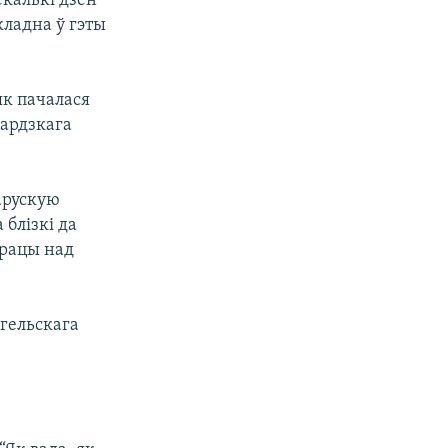
екалькі дзён
кладна ў гэты
як пачалася
вардзкага
ларускую
 блізкі да
працы над
нгельскага