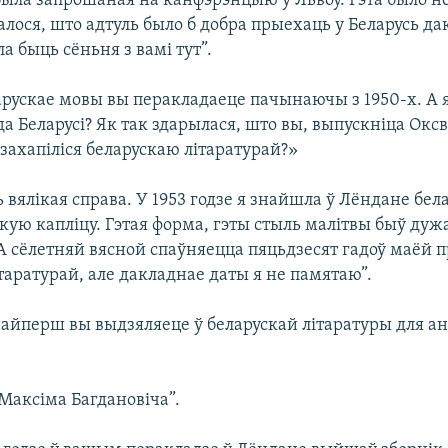
была запрошаная на канфэрэнцыю ў Львоў. Гэта было н
далося, што адтуль было б добра прыехаць у Беларусь да
ла быць сёньня з вамі тут”.
арускае мовы вы перакладаеце пачынаючы з 1950-х. А 
а Беларусі? Як так здарылася, што вы, выпускніца Окс
 захапіліся беларускаю літаратурай?»
ь вялікая справа. У 1953 годзе я знайшла ў Лёндане бе
кую капліцу. Гэтая форма, гэты стыль малітвы быў дужа
 А сёлетняй вясной спаўняецца пяцьдзесят гадоў маёй 
таратурай, але дакладнае даты я не памятаю”.
найперш вы выдзяляеце ў беларускай літаратуры для а
Максіма Багдановіча”.