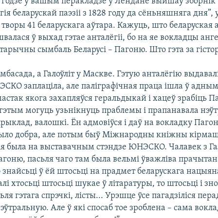
1 годзе ў вашым перакладзе ў Лёндане выйшаў зборнік 
гія беларускай паэзіі з 1828 году да сёньняшняга дня”, 
творы 41 беларускага аўтара. Кажуць, што беларуская 
алася ў выхад гэтае анталёгіі, бо на яе вокладцы анг
тарычны сымбаль Беларусі – Пагоню. Што гэта за гісто
амбасада, а Галоўліт у Маскве. Гэтую анталёгію выдавал
КО заплаціла, але паліграфічная праца ішла ў адны
астак якога захапляўся геральдыкай і хацеў зрабіць П
з гэтым могуць узьнікнуць праблемы і прапанавала нэў
ыклад, валошкі. Ён адмовіўся і даў на вокладку Пагон
было добра, але потым быў Міжнародны кніжны кірмаш 
ія была на выставачным стэндзе ЮНЭСКО. Чалавек з Га
гоню, пасьля чаго там была вельмі ўважліва прачытан
б знайсьці ў ёй штосьці на прадмет беларускага нацыян
алі хтосьці штосьці шукае ў літаратуры, то штосьці і зн
сьля гэтага спрэчкі, лісты... Урэшце ўсе пагадзіліся пер
эўтральную. Але ў які спосаб тое зроблена – сама вокл