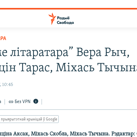
АРА
е літаратара” Вера Рыч,
цін Тарас, Міхась Тычын
, 10:45
а
Без VPN
 прыярытэтнай крыніцай ў Google
нціна Аксак, Міхась Скобла, Міхась Тычына. Рэдактар: