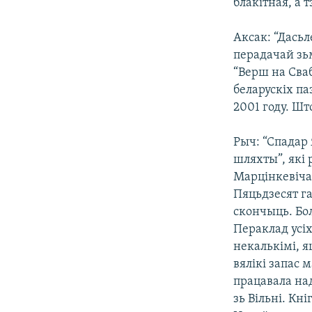
блакітная, а 
Аксак: “Дась
перадачай зьм
“Верш на Сваб
беларускіх па
2001 году. Шт
Рыч: “Спадар
шляхты”, які
Марцінкевіча.
Пяцьдзесят га
скончыць. Бол
Пераклад усі
некалькімі, я
вялікі запас 
працавала над
зь Вільні. Кн