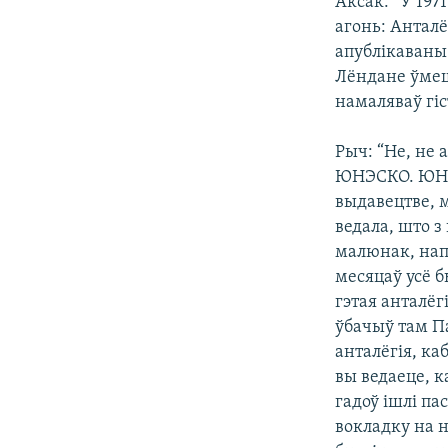
Аксак: “У 197
агонь: Анталё
апублікаваны 
Лёндане ўмешв
намаляваў гіс
Рыч: “Не, не 
ЮНЭСКО. ЮНЭС
выдавецтве, м
ведала, што 
малюнак, напр
месяцаў усё 
гэтая анталёг
ўбачыў там Па
анталёгія, ка
вы ведаеце, к
гадоў ішлі па
вокладку на н