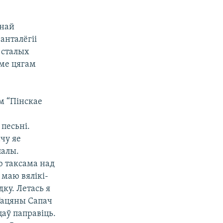
днай
анталёгіі
 сталых
аме цягам
м “Пінскае
 песьні.
чу яе
палы.
ю таксама над
 маю вялікі-
дку. Летась я
 Тацяны Сапач
цаў паправіць.