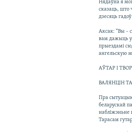
Нядаўна я моц
сказаць, што 
дзесяць гадоў
Аксак: “Вы – 
вам дажыць ус
прыездамі сю
ангельскую м
АЎТАР І ТВО
ВАЛЯНЦІН ТА
Пра сытуацыю
беларускай па
набліжэньне 
Тарасам гута