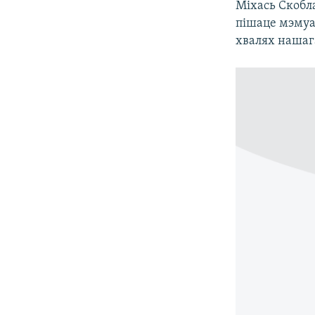
Міхась Скобл
пішаце мэмуар
хвалях нашага