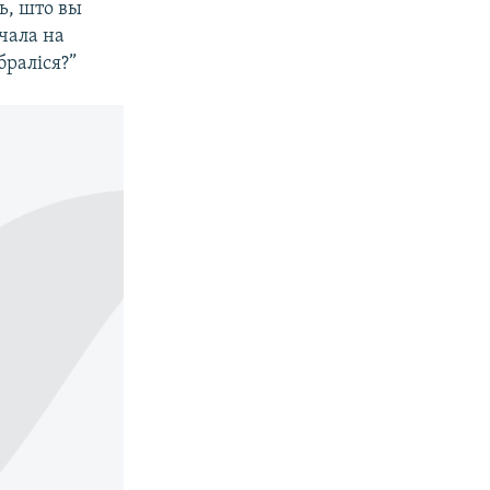
ь, што вы
чала на
браліся?”