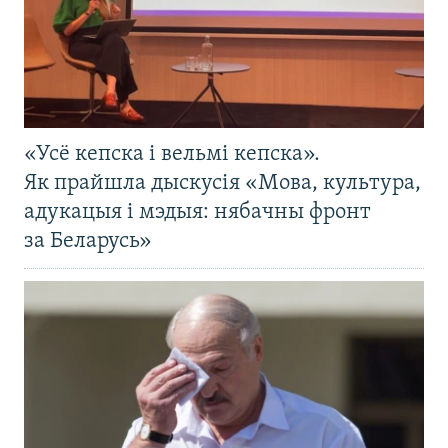
«Усё кепска і вельмі кепска».
Як прайшла дыскусія «Мова, культура,
адукацыя і мэдыя: нябачны фронт
за Беларусь»