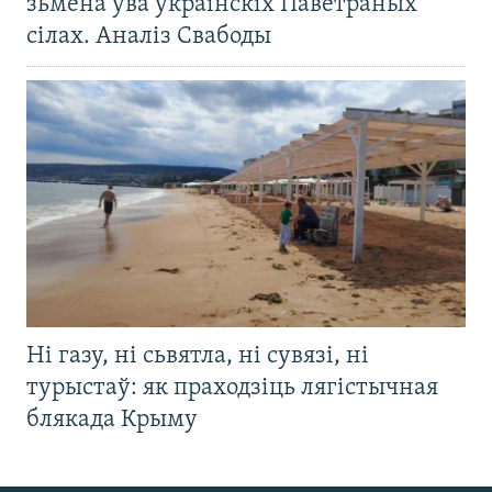
зьмена ўва ўкраінскіх Паветраных
сілах. Аналіз Свабоды
Ні газу, ні сьвятла, ні сувязі, ні
турыстаў: як праходзіць лягістычная
блякада Крыму