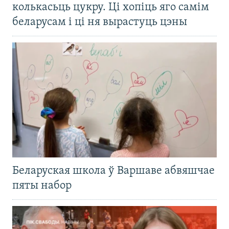
колькасьць цукру. Ці хопіць яго самім
беларусам і ці ня вырастуць цэны
Беларуская школа ў Варшаве абвяшчае
пяты набор