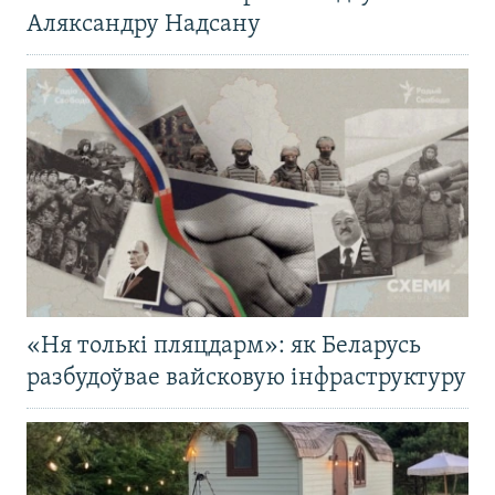
Аляксандру Надсану
«Ня толькі пляцдарм»: як Беларусь
разбудоўвае вайсковую інфраструктуру