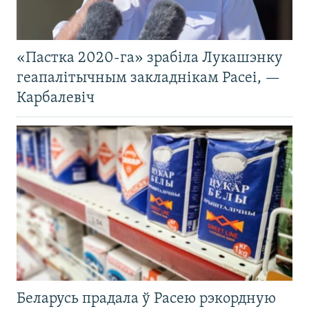
«Пастка 2020-га» зрабіла Лукашэнку
геапалітычным закладнікам Расеі, —
Карбалевіч
Беларусь прадала ў Расею рэкордную