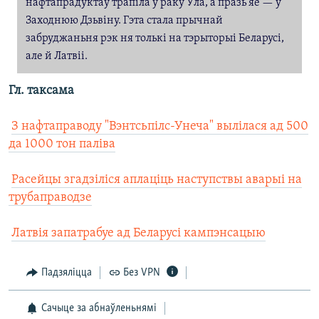
нафтапрадуктаў трапіла ў раку Ўла, а празь яе — у
Заходнюю Дзьвіну. Гэта стала прычнай
забруджаньня рэк ня толькi на тэрыторыi Беларусi,
але й Латвii.
Гл. таксама

З нафтаправоду "Вэнтсьпілс-Унеча" вылілася ад 500
да 1000 тон паліва

Расейцы згадзіліся аплаціць наступствы аварыі на
трубаправодзе

Латвія запатрабуе ад Беларусі кампэнсацыю
Падзяліцца
Без VPN
Сачыце за абнаўленьнямі