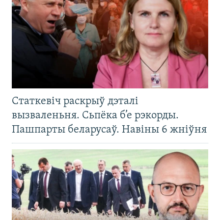
Статкевіч раскрыў дэталі
вызваленьня. Сьпёка б’е рэкорды.
Пашпарты беларусаў. Навіны 6 жніўня