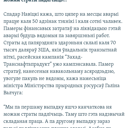
можам страты падлічыць!..”
Спадар Навіцкі кажа, што цяпер на месцы аварыі
працуе каля 50 адзінак тэхнікі і каля сотні чалавек.
Памеры фінансавых затратаў на ліквідацыю гэтай
аварыі будуць вядомыя па завяршэньні работ.
Страты ад папярэдняга здарэньня склалі каля 70
тысяч даляраў ЗША, якія ўладальнік транзытнай
ніткі, расейская кампанія “Захад-
Транснафтапрадукт” ужо кампэнсавала. Памер
стратаў, нанесеныя навакольнаму асяродзьдзю,
увогуле пакуль не вядомы, кажа намесьніца
міністра Міністэрства прыродных рэсурсаў Галіна
Валчуга:
“Мы па першаму выпадку яшчэ канчаткова ня
можам страты падлічыць. Таму што гэта надзвычай
складаная праца. А па другому выпадку зараз