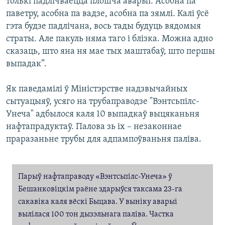
толькі падлічваецца плошча аварыі. Асобна па
паветру, асобна па вадзе, асобна па зямлі. Калі ўсё
гэта будзе падлічана, вось тады будуць вядомыя
страты. Але пакуль няма таго і блізка. Можна адно
сказаць, што яна ня мае тых маштабаў, што першы
выпадак”.
Як паведамілі ў Міністэрстве надзвычайных
сытуацыяў, усяго на трубаправодзе "Вэнтсьпілс-
Унеча" адбылося каля 10 выпадкаў выцяканьня
нафтапрадуктаў. Палова зь іх – незаконнае
праразаньне трубы для адпампоўваньня паліва.
Парыў нафтаправоду «Вэнтсьпілс-Унеча» ў
Бешанковiцкiм раёне здарыўся таксама 23-га
сакавiка каля вёскі Быцава. У выніку аварыі
вылілася 100 тон дызэльнага паліва. Частка