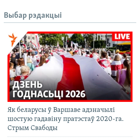
Выбар рэдакцыі
Як беларусы ў Варшаве адзначылі
шостую гадавіну пратэстаў 2020-га.
Стрым Свабоды