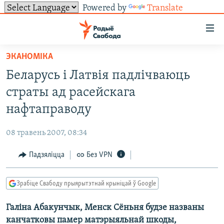
Powered by
Translate
Лінкі
ўнівэрсальнага
доступу
ЭКАНОМІКА
НАВІНЫ
Перайсьці
Беларусь і Латвія падлічваюць
да
ТОЛЬКІ НА СВАБОДЗЕ
УСЕ НАВІНЫ
страты ад расейскага
галоўнага
СУВЯЗЬ
ВІДЭА І ФОТА
ТЭСТЫ
зьместу
нафтаправоду
Перайсьці
ПАДПІСАЦЦА
ЛЮДЗІ
БЛОГІ
АБЫСЬЦІ БЛЯКАВАНЬНЕ
да
08 травень 2007, 08:34
ПАЛІТЫКА
ГІСТОРЫЯ НА СВАБОДЗЕ
ПАДЗЯЛІЦЦА ІНФАРМАЦЫЯЙ
RSS
галоўнай
САЧЫЦЕ ЗА АБНАЎЛЕНЬНЯМІ
Падзяліцца
Без VPN
навігацыі
ЭКАНОМІКА
ПАДКАСТЫ
ПАДКАСТЫ
Перайсьці
ВАЙНА
КНІГІ
FACEBOOK
да
Зрабіце Свабоду прыярытэтнай крыніцай ў Google
БЕЛАРУСЫ НА ВАЙНЕ
АЎДЫЁКНІГІ
TWITTER
пошуку
Галіна Абакунчык, Менск Сёньня будзе названы
ПАЛІТВЯЗЬНІ
PREMIUM
Усе сайты РС/РСЭ
канчатковы памер матэрыяльнай шкоды,