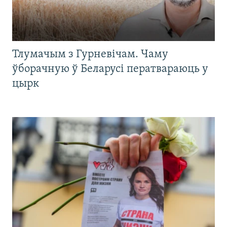
Тлумачым з Гурневічам. Чаму
ўборачную ў Беларусі ператвараюць у
цырк