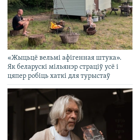
«Жыцьцё вельмі афігенная штука».
Як беларускі мільянэр страціў усё і
цяпер робіць хаткі для турыстаў