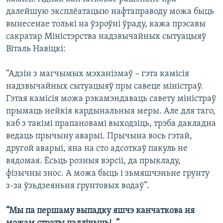
далейшую эксплёатацыю нафтаправоду можа быць
вынесенае толькі на ўзроўні ўраду, кажа прэсавы
сакратар Міністэрства надзвычайных сытуацыяў
Віталь Навіцкі:
“Адзін з магчымых мэханізмаў – гэта камісія
надзвычайных сытуацыяў пры савеце міністраў.
Гэтая камісія можа рэкамэндаваць савету міністраў
прымаць нейкія кардынальныя меры. Але для таго,
каб з такімі прапановамі выходзіць, трэба дакладна
ведаць прычыну аварыі. Прычына вось гэтай,
другой аварыі, яна на сто адсоткаў пакуль не
вядомая. Ёсьць розныя вэрсіі, да прыкладу,
фізычны знос. А можа быць і зьмяшчэньне грунту
з-за ўзьдзеяньня грунтовых водаў”.
“Мы па першаму выпадку яшчэ канчаткова ня