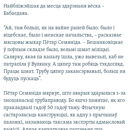
Найбліжэйшая да месца здарэньня вёска –
Бабаедава.
“Ай, там больш, як на вайне раней было: было і
віцебскае, было і менскае начальства, – расказвае
мясцовы жыхар Пётар Семяніда. – Бешанковіцкае
ў поўным складзе было, вельмі шмат міліцыі.
Салярку, якая па каналу ішла, ужо вывезьлі, каб не
патрапіла ў Вулянку. А цяпер там робяць тэхдогляд.
Працы шмат. Трубу цяпер закансэрвавалі, больш ня
будуць пускаць”.
Пётар Семяніда мяркуе, што аварыя здарылася з-за
зношанасьці трубаправоду. Бо яшчэ памятае, як яго
пракладвалі гадоў 50 гадоў таму. Фізычную
састарэласьць канструкцыі, як адну з прычынаў
паломкі, называюць таксама экспэрты адмысловай
камісіі. Аднак канчатковае рашэньне пра