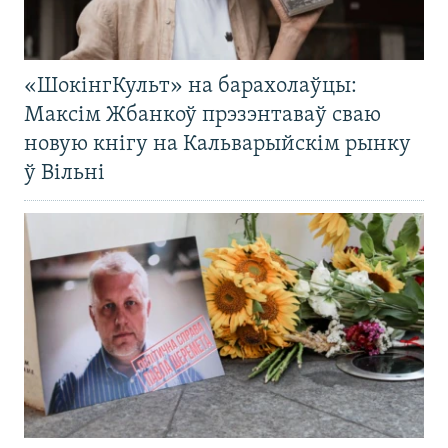
«ШокінгКульт» на барахолаўцы:
Максім Жбанкоў прэзэнтаваў сваю
новую кнігу на Кальварыйскім рынку
ў Вільні