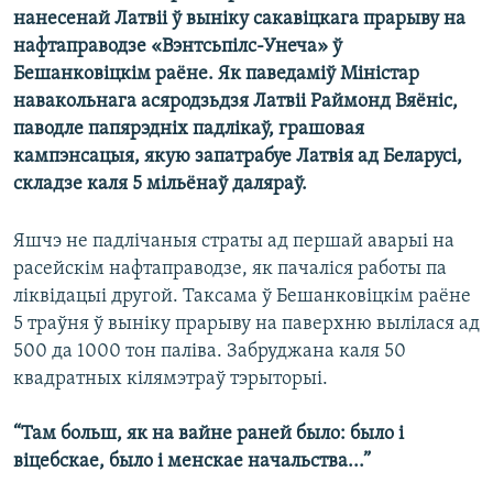
КУЛЬТУРА
МОВА
нанесенай Латвіі ў выніку сакавіцкага прарыву на
нафтаправодзе «Вэнтсьпілс-Унеча» ў
КАЛЯНДАР
НА ХВАЛЯХ СВАБОДЫ
Бешанковiцкiм раёне. Як паведаміў Міністар
навакольнага асяродзьдзя Латвіі Раймонд Вяёніс,
паводле папярэдніх падлікаў, грашовая
кампэнсацыя, якую запатрабуе Латвія ад Беларусі,
складзе каля 5 мільёнаў даляраў.
Яшчэ не падлічаныя страты ад першай аварыі на
расейскім нафтаправодзе, як пачаліся работы па
ліквідацыі другой. Таксама ў Бешанковіцкім раёне
5 траўня ў выніку прарыву на паверхню вылілася ад
500 да 1000 тон паліва. Забруджана каля 50
квадратных кілямэтраў тэрыторыі.
“Там больш, як на вайне раней было: было і
віцебскае, было і менскае начальства...”