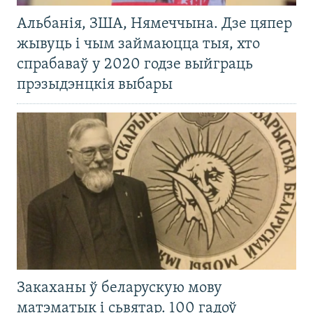
Альбанія, ЗША, Нямеччына. Дзе цяпер
жывуць і чым займаюцца тыя, хто
спрабаваў у 2020 годзе выйграць
прэзыдэнцкія выбары
Закаханы ў беларускую мову
матэматык і сьвятар. 100 гадоў