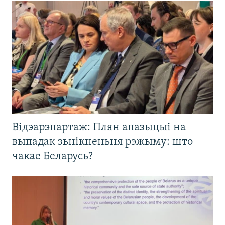
Відэарэпартаж: Плян апазыцыі на
выпадак зьнікненьня рэжыму: што
чакае Беларусь?