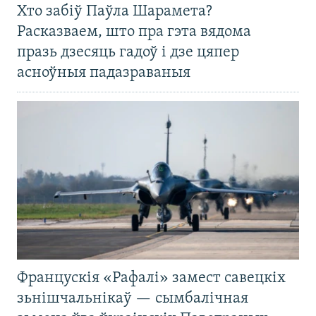
Хто забіў Паўла Шарамета?
Расказваем, што пра гэта вядома
празь дзесяць гадоў і дзе цяпер
асноўныя падазраваныя
Францускія «Рафалі» замест савецкіх
зьнішчальнікаў — сымбалічная