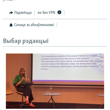
Падзяліцца
Без VPN
Сачыце за абнаўленьнямі
Выбар рэдакцыі