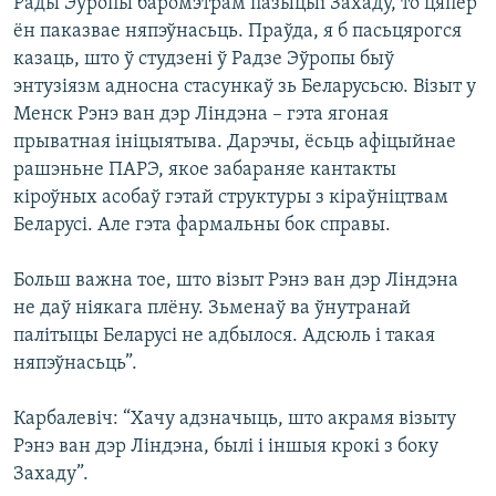
Рады Эўропы баромэтрам пазыцыі Захаду, то цяпер
ён паказвае няпэўнасьць. Праўда, я б пасьцярогся
казаць, што ў студзені ў Радзе Эўропы быў
энтузіязм адносна стасункаў зь Беларусьсю. Візыт у
Менск Рэнэ ван дэр Ліндэна – гэта ягоная
прыватная ініцыятыва. Дарэчы, ёсьць афіцыйнае
рашэньне ПАРЭ, якое забараняе кантакты
кіроўных асобаў гэтай структуры з кіраўніцтвам
Беларусі. Але гэта фармальны бок справы.
Больш важна тое, што візыт Рэнэ ван дэр Ліндэна
не даў ніякага плёну. Зьменаў ва ўнутранай
палітыцы Беларусі не адбылося. Адсюль і такая
няпэўнасьць”.
Карбалевіч: “Хачу адзначыць, што акрамя візыту
Рэнэ ван дэр Ліндэна, былі і іншыя крокі з боку
Захаду”.