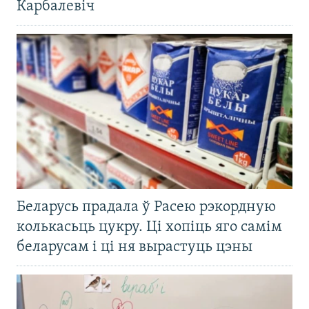
Карбалевіч
Беларусь прадала ў Расею рэкордную
колькасьць цукру. Ці хопіць яго самім
беларусам і ці ня вырастуць цэны