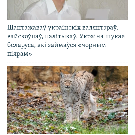
Шантажаваў украінскіх валянтэраў,
вайскоўцаў, палітыкаў. Украіна шукае
беларуса, які займаўся «чорным
піярам»