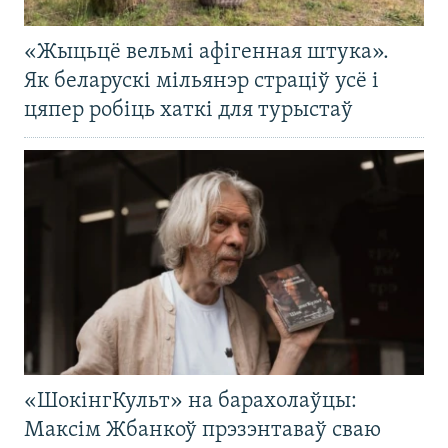
«Жыцьцё вельмі афігенная штука».
Як беларускі мільянэр страціў усё і
цяпер робіць хаткі для турыстаў
«ШокінгКульт» на барахолаўцы:
Максім Жбанкоў прэзэнтаваў сваю