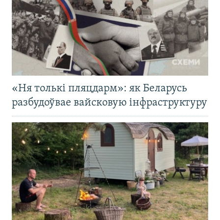
«Ня толькі пляцдарм»: як Беларусь
разбудоўвае вайсковую інфраструктуру