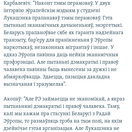
Карбалевіч: “Наконт тэмы перамоваў. У двух
інтэрвію эўрапейскім мэдыям у студзені
Лукашэнка прапанаваў тэмы перамоваў. Гэта
пытаньні эканамічных дачыненьняў, энэргетыкі.
Беларусь прапаноўвае сябе як гаранта надзейнага
транзыту, бар’еру для пранікненьня ў Эўропы
наркотыкаў, незаконных мігрантаў і іншае. У
адказ Эўропа павінна даць нейкія эканамічныя
прэфэрэнцыі. Але пытаньні дэмакратыі і правоў
чалавека павінны быць вынесены за дужкі і не
абмяркоўвацца. Здаецца, пазыцыя дакладна
вызначаная і зразумелая”.
Акопаў: “Але РЭ займаецца не эканомікай, а якраз
пытаньнямі дэмакратыі і правоў чалавека. Таму,
калі мы кажам пра стасункі Беларусі з Радай
Эўропы, то размаўляць трэба на тым полі, на якім
дзейнічае гэтая арганізацыя. Але Лукашэнка не