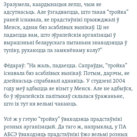
Зразумела, каардынацыя лепш, чым яе
адсутнасьць. Але ўзгадваецца, што такая “тройка”
раней існавала, яе прадстаўнікі прыяжджалі ў
Менск, аднак бяз асаблівых вынікаў. Ці не
падаецца вам, што эўрапейскія арганізацыі ў
вырашэньні беларускага пытаньня знаходзяцца ў
тупіку, рухаюцца па замкнёнаму колу?”
Фёдараў: “На жаль, падаецца. Сапраўды, “тройка”
існавала бяз асаблівых вынікаў. Потым, дарэчы, яе
дзейнасьць спрабавалі аднавіць. У студзені 2004
году меў адбыцца яе візыт у Менск. Але не адбыўся,
бо ў эўрапейскіх палітыкаў склалася ўражаньне,
што іх тут ня вельмі чакаюць.
Усё ж у гэтую “тройку” ўваходзяць прадстаўнікі
розных арганізацый. Да таго ж, напрыклад, у ПА
АБСЭ ўваходзяць прадстаўнікі ўжо вельмі розных