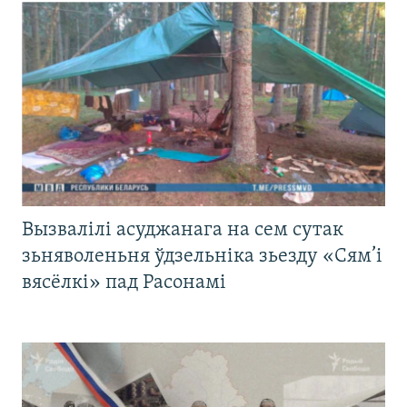
Вызвалілі асуджанага на сем сутак
зьняволеньня ўдзельніка зьезду «Сям’і
вясёлкі» пад Расонамі