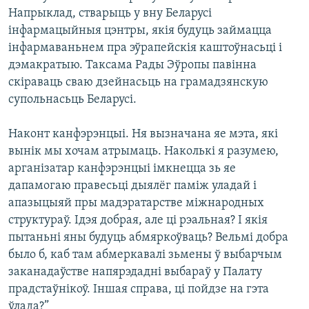
Напрыклад, стварыць у вну Беларусі
інфармацыйныя цэнтры, якія будуць займацца
інфармаваньнем пра эўрапейскія каштоўнасьці і
дэмакратыю. Таксама Рады Эўропы павінна
скіраваць сваю дзейнасьць на грамадзянскую
супольнасьць Беларусі.
Наконт канфэрэнцыі. Ня вызначана яе мэта, які
вынік мы хочам атрымаць. Наколькі я разумею,
арганізатар канфэрэнцыі імкнецца зь яе
дапамогаю правесьці дыялёг паміж уладай і
апазыцыяй пры мадэратарстве міжнародных
структураў. Ідэя добрая, але ці рэальная? І якія
пытаньні яны будуць абмяркоўваць? Вельмі добра
было б, каб там абмеркавалі зьмены ў выбарчым
заканадаўстве напярэдадні выбараў у Палату
прадстаўнікоў. Іншая справа, ці пойдзе на гэта
ўлада?”