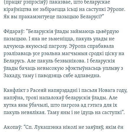
(працяг рэпрэсіяў) паказвае, што беларускае
кіраўніцтва не зьбіраецца ісьці на саступкі Эўропе.
Як вы пракамэнтуеце пазыцыю Беларусі?”
Фёдараў: “Беларускія ўлады займаюць цьвёрдую
пазыцыю. І яна не зьменіцца, пакуль улады не
адчуюць якуюсьці пагрозу. Эўропа спрабавала
рэалізаваць усе рэальна магчымыя сродкі ціску на
Беларусь. Але пакуль безвынікова. І беларускія
ўлады бачаць невысокую эфэктыўнасьць уплыву з
Захаду, таму і паводзяць сябе адпаведна.
Канфлікт з Расеяй напярэдадні і пасьля Новага году,
напэўна, трохі напалохаў беларускія ўлады. Але
хутка яны ўбачылі, што пагроза ад гэтага для іх
пакуль невялікая. Таму яны і не ідуць на саступкі”.
Акопаў: “Сп. Лукашэнка ніколі не заяўляў, якім ён