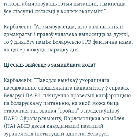
гатовы абмяркоўваць гэтыя пытаньні, і імкнецца
ўсе стасункі скласьці у кошык эканомікі”.
Карбалевіч: “Атрымоўваецца, што калі пытаньні
дэмакратыі і правоў чалавека выносяцца за дужкі,
то ў дыялёгу паміж Беларусьсю і РЭ фактычна няма,
як цяпер кажуць, парадку дня.
Ці ёсьць выйсьце з замкнёнага кола?
Карбалевіч: “Паводле вынікаў учорашняга
паседжаньне спэцыяльнага падкамітэту ў справах
Беларусі ПА РЭ, плянуецца правесьці канфэрэнцыю
па беларускаму пытаньню, на якой можа быць
створаная так званая “тройка” з прадстаўнікоў
ПАРЭ, Эўрапарлямэнту, Парлямэнцкая асамблея
(ПА) АБСЭ дзеля каардынацыі пазыцый
эўрапейскіх інстытуцый адносна Беларусі.