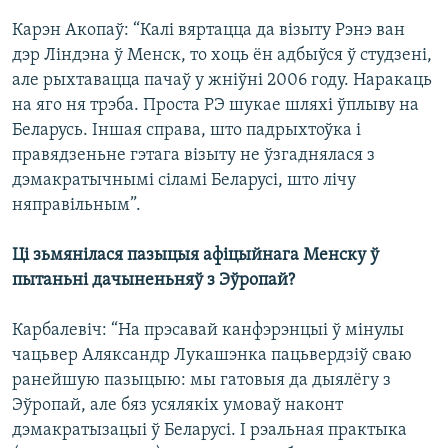
Карэн Акопаў: “Калі вяртацца да візыту Рэнэ ван
дэр Ліндэна ў Менск, то хоць ён адбыўся ў студзені,
але рыхтавацца пачаў у жніўні 2006 году. Наракаць
на яго ня трэба. Проста РЭ шукае шляхі ўплыву на
Беларусь. Іншая справа, што падрыхтоўка і
правядзеньне гэтага візыту не ўзгаднялася з
дэмакратычнымі сіламі Беларусі, што лічу
няправільным”.
Ці зьмянілася пазыцыя афіцыйнага Менску ў
пытаньні дачыненьняў з Эўропай?
Карбалевіч: “На прэсавай канфэрэнцыі ў мінулы
чацьвер Аляксандр Лукашэнка пацьвердзіў сваю
ранейшую пазыцыю: мы гатовыя да дыялёгу з
Эўропай, але бяз усялякіх умоваў наконт
дэмакратызацыі ў Беларусі. І рэальная практыка