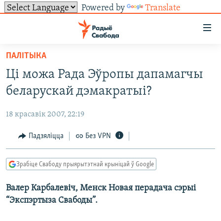
Powered by
Translate
Лінкі
ўнівэрсальнага
доступу
ПАЛІТЫКА
НАВІНЫ
Перайсьці
Ці можа Рада Эўропы дапамагчы
да
ТОЛЬКІ НА СВАБОДЗЕ
УСЕ НАВІНЫ
беларускай дэмакратыі?
галоўнага
СУВЯЗЬ
ВІДЭА І ФОТА
ТЭСТЫ
зьместу
18 красавік 2007, 22:19
Перайсьці
ПАДПІСАЦЦА
ЛЮДЗІ
БЛОГІ
АБЫСЬЦІ БЛЯКАВАНЬНЕ
да
Падзяліцца
Без VPN
ПАЛІТЫКА
ГІСТОРЫЯ НА СВАБОДЗЕ
ПАДЗЯЛІЦЦА ІНФАРМАЦЫЯЙ
RSS
галоўнай
САЧЫЦЕ ЗА АБНАЎЛЕНЬНЯМІ
навігацыі
ЭКАНОМІКА
ПАДКАСТЫ
ПАДКАСТЫ
Зрабіце Свабоду прыярытэтнай крыніцай ў Google
Перайсьці
ВАЙНА
КНІГІ
FACEBOOK
да
Валер Карбалевіч, Менск Новая перадача сэрыі
БЕЛАРУСЫ НА ВАЙНЕ
АЎДЫЁКНІГІ
TWITTER
пошуку
“Экспэртыза Свабоды”.
ПАЛІТВЯЗЬНІ
PREMIUM
Усе сайты РС/РСЭ