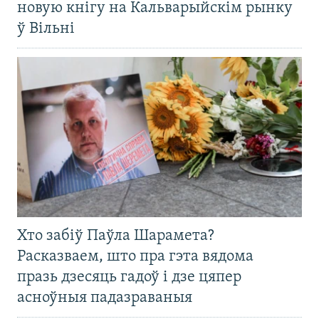
новую кнігу на Кальварыйскім рынку
ў Вільні
Хто забіў Паўла Шарамета?
Расказваем, што пра гэта вядома
празь дзесяць гадоў і дзе цяпер
асноўныя падазраваныя