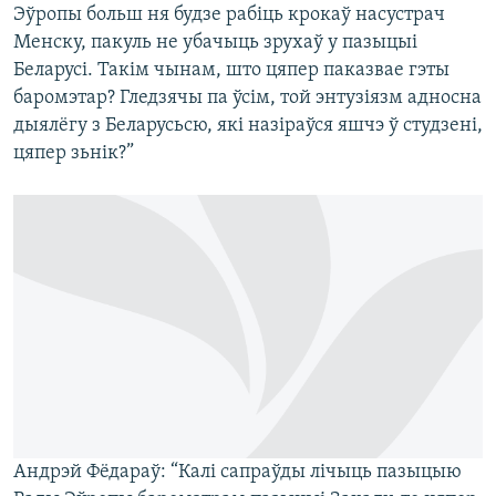
Эўропы больш ня будзе рабіць крокаў насустрач
Менску, пакуль не убачыць зрухаў у пазыцыі
Беларусі. Такім чынам, што цяпер паказвае гэты
баромэтар? Гледзячы па ўсім, той энтузіязм адносна
дыялёгу з Беларусьсю, які назіраўся яшчэ ў студзені,
цяпер зьнік?”
Андрэй Фёдараў: “Калі сапраўды лічыць пазыцыю