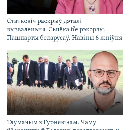
Статкевіч раскрыў дэталі
вызваленьня. Сьпёка б’е рэкорды.
Пашпарты беларусаў. Навіны 6 жніўня
Тлумачым з Гурневічам. Чаму