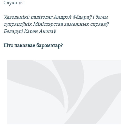
Слухаць:
КУЛЬТУРА
МОВА
КАЛЯНДАР
НА ХВАЛЯХ СВАБОДЫ
Удзельнікі: палітоляг Андрэй Фёдараў і былы
супрацоўнік Міністэрства замежных справаў
Беларусі Карэн Акопаў.
Што паказвае баромэтар?