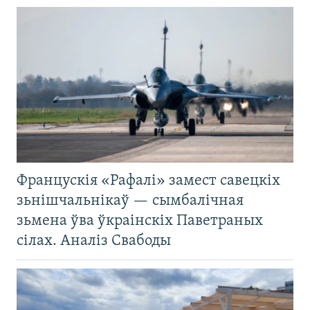
Францускія «Рафалі» замест савецкіх
зьнішчальнікаў — сымбалічная
зьмена ўва ўкраінскіх Паветраных
сілах. Аналіз Свабоды