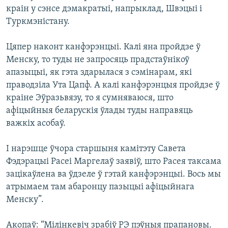
краін у сэнсе дэмакратыі, напрыклад, Швэцыі і
Туркмэністану.
Цяпер наконт канфэрэнцыі. Калі яна пройдзе ў
Менску, то туды не запросяць прадстаўнікоў
апазыцыі, як гэта здарылася з сэмінарам, які
праводзіла Ута Цапф. А калі канфэрэнцыя пройдзе ў
краіне Эўразьвязу, то я сумняваюся, што
афіцыйныя беларускія ўлады туды направяць
важкіх асобаў.
І нарэшце ўчора старшыня камітэту Савета
Фэдэрацыі Расеі Маргелаў заявіў, што Расея таксама
зацікаўлена ва ўдзеле ў гэтай канфэрэнцыі. Вось мы
атрымаем там абаронцу пазыцыі афіцыйнага
Менску”.
Акопаў: “Мілінкевіч зрабіў РЭ пэўныя прапановы.