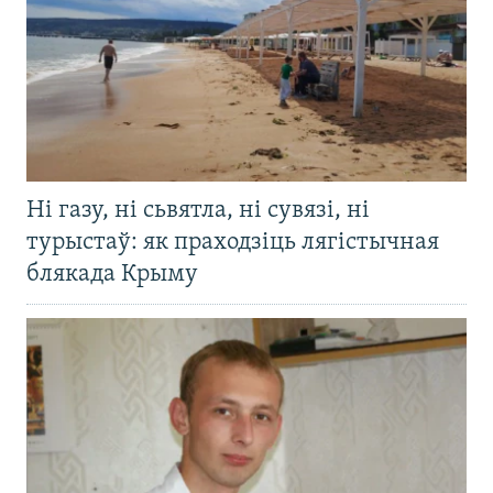
Ні газу, ні сьвятла, ні сувязі, ні
турыстаў: як праходзіць лягістычная
блякада Крыму