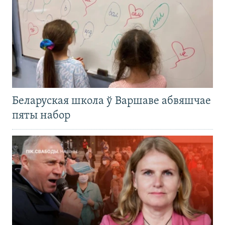
Беларуская школа ў Варшаве абвяшчае
пяты набор