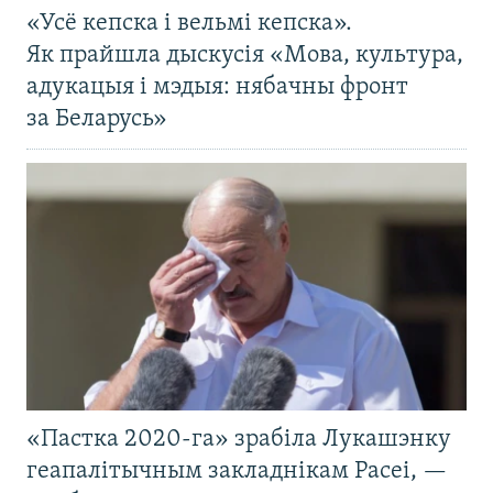
«Усё кепска і вельмі кепска».
Як прайшла дыскусія «Мова, культура,
адукацыя і мэдыя: нябачны фронт
за Беларусь»
«Пастка 2020-га» зрабіла Лукашэнку
геапалітычным закладнікам Расеі, —