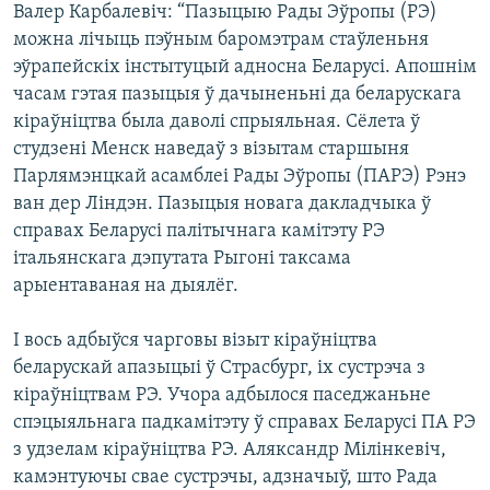
Валер Карбалевіч: “Пазыцыю Рады Эўропы (РЭ)
можна лічыць пэўным баромэтрам стаўленьня
эўрапейскіх інстытуцый адносна Беларусі. Апошнім
часам гэтая пазыцыя ў дачыненьні да беларускага
кіраўніцтва была даволі спрыяльная. Сёлета ў
студзені Менск наведаў з візытам старшыня
Парлямэнцкай асамблеі Рады Эўропы (ПАРЭ) Рэнэ
ван дер Ліндэн. Пазыцыя новага дакладчыка ў
справах Беларусі палітычнага камітэту РЭ
італьянскага дэпутата Рыгоні таксама
арыентаваная на дыялёг.
І вось адбыўся чарговы візыт кіраўніцтва
беларускай апазыцыі ў Страсбург, іх сустрэча з
кіраўніцтвам РЭ. Учора адбылося паседжаньне
спэцыяльнага падкамітэту ў справах Беларусі ПА РЭ
з удзелам кіраўніцтва РЭ. Аляксандр Мілінкевіч,
камэнтуючы свае сустрэчы, адзначыў, што Рада