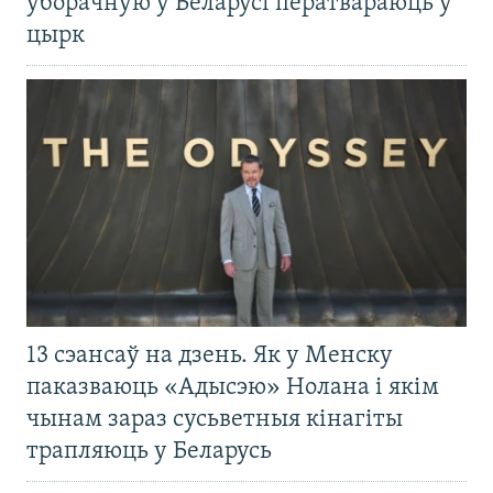
ўборачную ў Беларусі ператвараюць у
цырк
13 сэансаў на дзень. Як у Менску
паказваюць «Адысэю» Нолана і якім
чынам зараз сусьветныя кінагіты
трапляюць у Беларусь