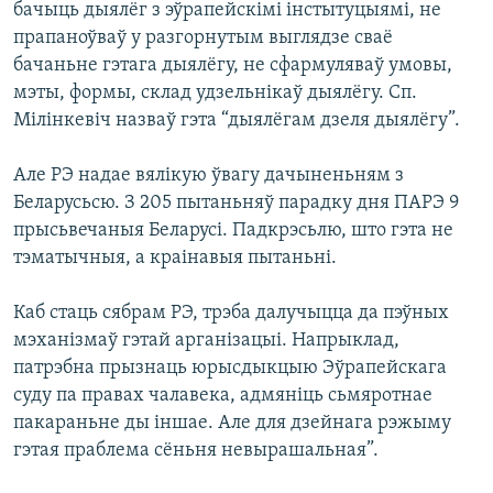
бачыць дыялёг з эўрапейскімі інстытуцыямі, не
прапаноўваў у разгорнутым выглядзе сваё
бачаньне гэтага дыялёгу, не сфармуляваў умовы,
мэты, формы, склад удзельнікаў дыялёгу. Сп.
Мілінкевіч назваў гэта “дыялёгам дзеля дыялёгу”.
Але РЭ надае вялікую ўвагу дачыненьням з
Беларусьсю. З 205 пытаньняў парадку дня ПАРЭ 9
прысьвечаныя Беларусі. Падкрэсьлю, што гэта не
тэматычныя, а краінавыя пытаньні.
Каб стаць сябрам РЭ, трэба далучыцца да пэўных
мэханізмаў гэтай арганізацыі. Напрыклад,
патрэбна прызнаць юрысдыкцыю Эўрапейскага
суду па правах чалавека, адмяніць сьмяротнае
пакараньне ды іншае. Але для дзейнага рэжыму
гэтая праблема сёньня невырашальная”.