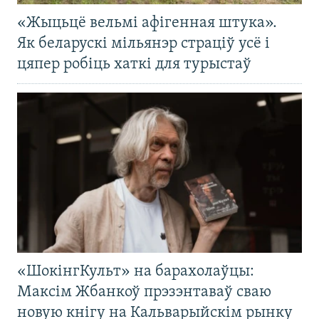
«Жыцьцё вельмі афігенная штука».
Як беларускі мільянэр страціў усё і
цяпер робіць хаткі для турыстаў
«ШокінгКульт» на барахолаўцы:
Максім Жбанкоў прэзэнтаваў сваю
новую кнігу на Кальварыйскім рынку