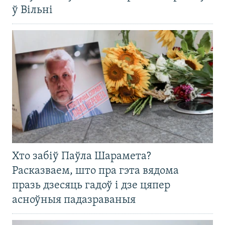
ў Вільні
Хто забіў Паўла Шарамета?
Расказваем, што пра гэта вядома
празь дзесяць гадоў і дзе цяпер
асноўныя падазраваныя