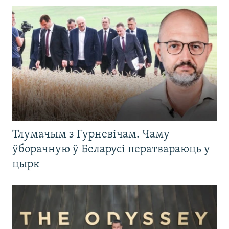
Тлумачым з Гурневічам. Чаму
ўборачную ў Беларусі ператвараюць у
цырк