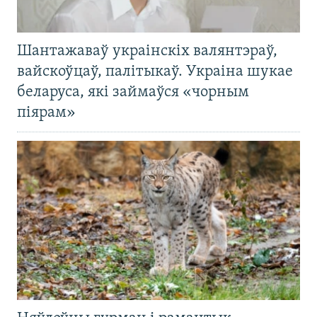
Шантажаваў украінскіх валянтэраў,
вайскоўцаў, палітыкаў. Украіна шукае
беларуса, які займаўся «чорным
піярам»