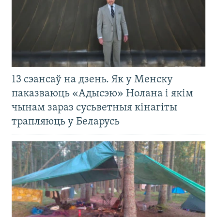
13 сэансаў на дзень. Як у Менску
паказваюць «Адысэю» Нолана і якім
чынам зараз сусьветныя кінагіты
трапляюць у Беларусь