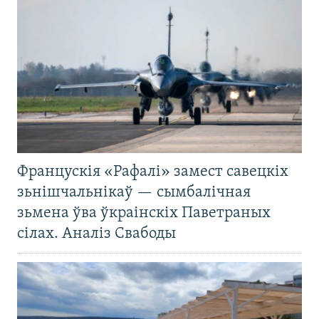
Францускія «Рафалі» замест савецкіх
зьнішчальнікаў — сымбалічная
зьмена ўва ўкраінскіх Паветраных
сілах. Аналіз Свабоды