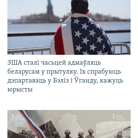
ЗША сталі часьцей адмаўляць
беларусам у прытулку. Іх спрабуюць
дэпартаваць у Бэліз і Ўганду, кажуць
юрысты