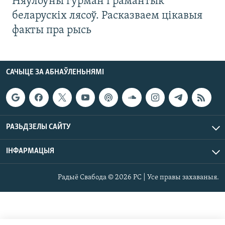
Няўлоўны гурман і рамантык
беларускіх лясоў. Расказваем цікавыя
факты пра рысь
САЧЫЦЕ ЗА АБНАЎЛЕНЬНЯМІ
РАЗЬДЗЕЛЫ САЙТУ
ІНФАРМАЦЫЯ
Радыё Свабода © 2026 РС | Усе правы захаваныя.