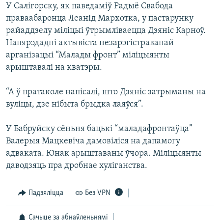
У Салігорску, як паведаміў Радыё Свабода
праваабаронца Леанід Мархотка, у пастарунку
райаддзелу міліцыі ўтрымліваецца Дзяніс Карноў.
Напярэдадні актывіста незарэгістраванай
арганізацыі “Малады фронт” міліцыянты
арыштавалі на кватэры.
“А ў пратаколе напісалі, што Дзяніс затрыманы на
вуліцы, дзе нібыта брыдка лаяўся”.
У Бабруйску сёньня бацькі “маладафронтаўца”
Валерыя Мацкевіча дамовіліся на дапамогу
адваката. Юнак арыштаваны ўчора. Міліцыянты
даводзяць пра дробнае хуліганства.
Падзяліцца
Без VPN
Сачыце за абнаўленьнямі