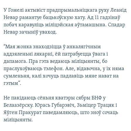
КУЛЬТУРА
МОВА
У Гомелі актывіст прадпрымальніцкага руху Леанід
КАЛЯНДАР
НА ХВАЛЯХ СВАБОДЫ
Невар рамантуе бацькоўскую хату. Ад 11 гадзінаў
побач каравуліць міліцэйская аўтамашына. Спадар
Невар зачыніў уваход.
“Мая жонка знаходзіцца ў анкалягічным
аддзяленьні лякарні, ёй патрабуецца ўвага і
дапамога. Пра гэта ведаюць міліцыянты, бо
праслухоўваюць тэлефон. Але, відавочна, у іх няма
сумленьня, калі хочуць падлавіць мяне нават на
гэтым”.
Не пакідаюць сёньня кватэры сябры БНФ у
Белаазёрску. Юрась Губарэвіч, Зьміцер Трацяк і
Яўген Пракурат паведамляюць, што зноў сочаць
міліцыянты.