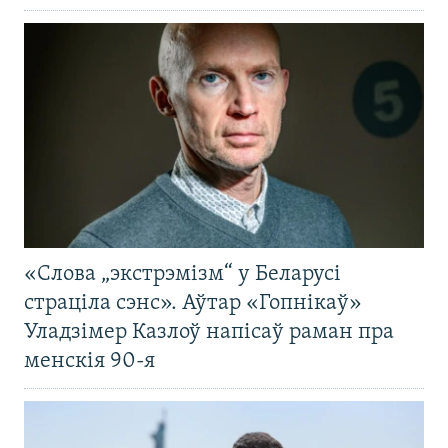
«Слова „экстрэмізм“ у Беларусі
страціла сэнс». Аўтар «Гопнікаў»
Уладзімер Казлоў напісаў раман пра
менскія 90-я