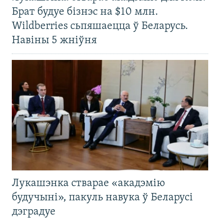
Брат будуе бізнэс на $10 млн.
Wildberries сьпяшаецца ў Беларусь.
Навіны 5 жніўня
Лукашэнка стварае «акадэмію
будучыні», пакуль навука ў Беларусі
дэградуе