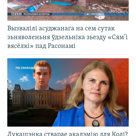
Вызвалілі асуджанага на сем сутак
зьняволеньня ўдзельніка зьезду «Сям’і
вясёлкі» пад Расонамі
Лукашэнка стварае акадэмію для Колі?