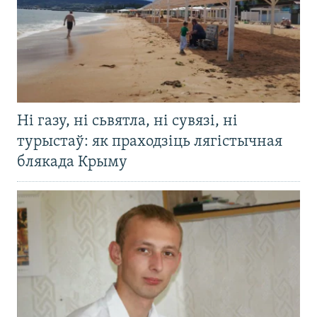
Ні газу, ні сьвятла, ні сувязі, ні
турыстаў: як праходзіць лягістычная
блякада Крыму