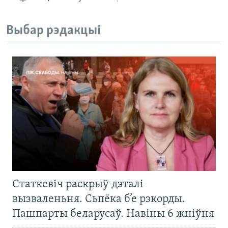
Выбар рэдакцыі
Статкевіч раскрыў дэталі
вызваленьня. Сьпёка б’е рэкорды.
Пашпарты беларусаў. Навіны 6 жніўня