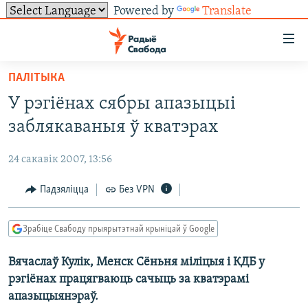
Powered by
Translate
Лінкі
ўнівэрсальнага
доступу
ПАЛІТЫКА
НАВІНЫ
Перайсьці
У рэгіёнах сябры апазыцыі
да
ТОЛЬКІ НА СВАБОДЗЕ
УСЕ НАВІНЫ
заблякаваныя ў кватэрах
галоўнага
СУВЯЗЬ
ВІДЭА І ФОТА
ТЭСТЫ
зьместу
24 сакавік 2007, 13:56
Перайсьці
ПАДПІСАЦЦА
ЛЮДЗІ
БЛОГІ
АБЫСЬЦІ БЛЯКАВАНЬНЕ
да
Падзяліцца
Без VPN
ПАЛІТЫКА
ГІСТОРЫЯ НА СВАБОДЗЕ
ПАДЗЯЛІЦЦА ІНФАРМАЦЫЯЙ
RSS
галоўнай
САЧЫЦЕ ЗА АБНАЎЛЕНЬНЯМІ
навігацыі
ЭКАНОМІКА
ПАДКАСТЫ
ПАДКАСТЫ
Зрабіце Свабоду прыярытэтнай крыніцай ў Google
Перайсьці
ВАЙНА
КНІГІ
FACEBOOK
да
Вячаслаў Кулік, Менск Сёньня міліцыя і КДБ у
БЕЛАРУСЫ НА ВАЙНЕ
АЎДЫЁКНІГІ
TWITTER
пошуку
рэгіёнах працягваюць сачыць за кватэрамі
ПАЛІТВЯЗЬНІ
PREMIUM
Усе сайты РС/РСЭ
апазыцыянэраў.