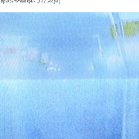
 прыярытэтнай крыніцай ў Google