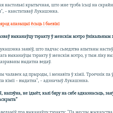
я настолькі крытычная, што мне трэба ісьці на скрай
", – канстатаваў Лукашэнка.
род апазыцыі ёсьць і баевікі
зваў выканаўцу тэракту ў менскім мэтро ўнікальным 
укашэнка заявіў, што падчас сьледзтва апытаны настаў
ага выканаўцы тэракту ў менскім мэтро, у тым ліку в
адазраваны выдатна ведаў.
ны чалавек ад прыроды, і менавіта ў хіміі. Троечнік па 
па хіміі – выдатна", – адзначыў Лукашэнка.
, напэўна, не ідыёт, калі бяру на сябе адказнасьць, за
аскрыта”
ведаміў пра выканаўцу тэракту: "Па месцы жыхарства 