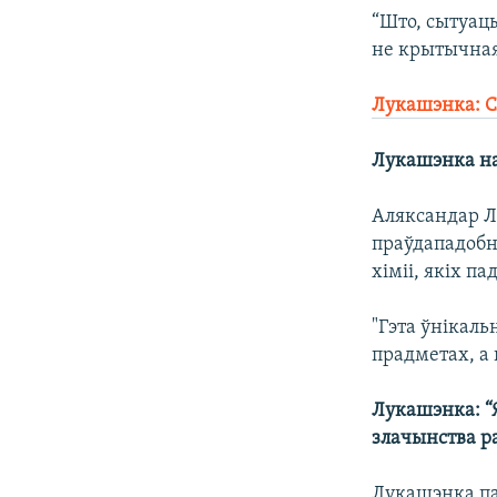
“Што, сытуацы
не крытычная
Лукашэнка: Ся
Лукашэнка на
Аляксандар Л
праўдападобн
хіміі, якіх п
"Гэта ўнікаль
прадметах, а 
Лукашэнка: “Я
злачынства р
Лукашэнка па