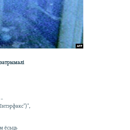
 затрымалі
 –
Інтэрфакс")",
ам ёсьць