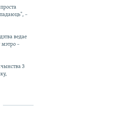
 проста
упадаюць", –
едзтва ведае
ў мэтро –
ачынства 3
ку,