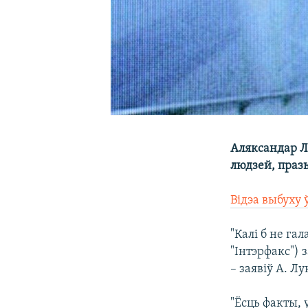
Аляксандар Л
людзей, праз
Відэа выбуху
"Калі б не га
"Інтэрфакс") 
– заявіў А. Л
"Ёсць факты, 