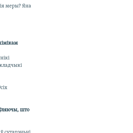
нія меры? Яна
хімікам
нікі
ыкладчыкі
ўсіх
яўляючы, што
ў сутарэньні