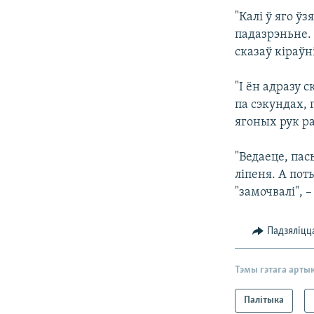
"Калі ў яго ўз
падазрэньне. 
сказаў кіраўн
"І ён адразу с
па сэкундах, п
ягоных рук ра
"Ведаеце, пас
ліпеня. А пот
"замочвалі", 
Падзяліцц
Тэмы гэтага арты
Палітыка