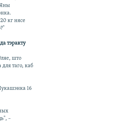
 Яны
энка.
20 кг нясе
?"
да тэракту
ўляе, што
 для таго, каб
 Лукашэнка 16
чных
ь", –