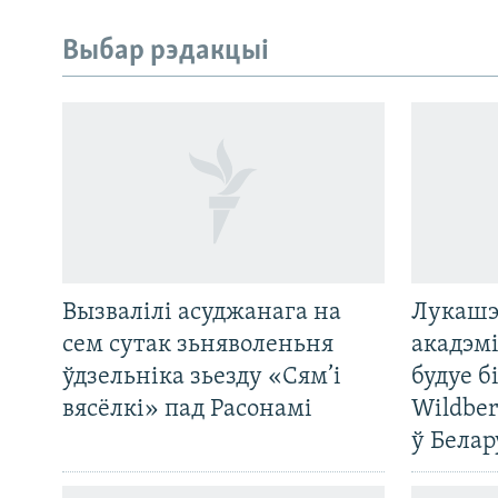
Выбар рэдакцыі
Вызвалілі асуджанага на
Лукашэ
САЧЫЦЕ ЗА АБНАЎЛЕНЬНЯМІ
сем сутак зьняволеньня
акадэмі
ўдзельніка зьезду «Сям’і
будуе б
вясёлкі» пад Расонамі
Wildber
ў Белар
Усе сайты РС/РСЭ