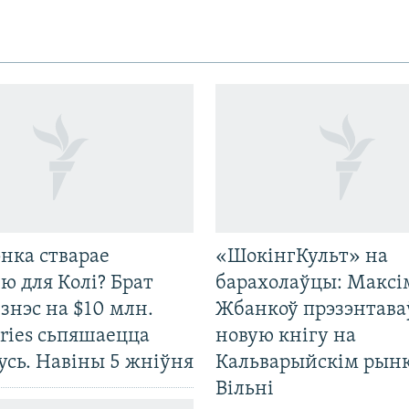
нка стварае
«ШокінгКульт» на
ю для Колі? Брат
барахолаўцы: Максі
ізнэс на $10 млн.
Жбанкоў прэзэнтава
ries сьпяшаецца
новую кнігу на
усь. Навіны 5 жніўня
Кальварыйскім рынк
Вільні