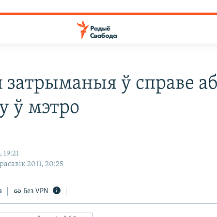
 затрыманыя ў справе а
у ў мэтро
 19:21
красавік 2011, 20:25
а
Без VPN