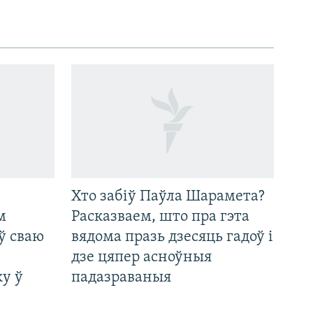
Хто забіў Паўла Шарамета?
м
Расказваем, што пра гэта
ў сваю
вядома празь дзесяць гадоў і
дзе цяпер асноўныя
у ў
падазраваныя