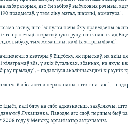
на лябараторыя, дзе ён зьбіраў выбуховыя рэчывы, адт
190 прадметаў, у тым ліку мэтал, шарыкі, арматура".
ксама заявіў, што "мінулай ночы быў праведзены эксп
 яго правезьці апэратыўную групу, пачынаючы ад Віце
цам выбуху, тым момантам, калі іх затрымлівалі".
пачынаючы з кватэры ў Віцебску, як прыехаў, на якім ця
і кіляграмаў вёз, у якіх бутэльках, збанках, на якую ква
біраў прыладу", – падзяліўся акалічнасьцямі кіраўнік к
цалкам. Я абсалютна перакананы, што гэта так ", – падк
не ідыёт, калі бяру на сябе адказнасьць, заяўляючы, шт
 адзначыў Лукашэнка. Паводле яго слоў, першым быў р
я 2008 году ў Менску, арганізатар затрыманы.