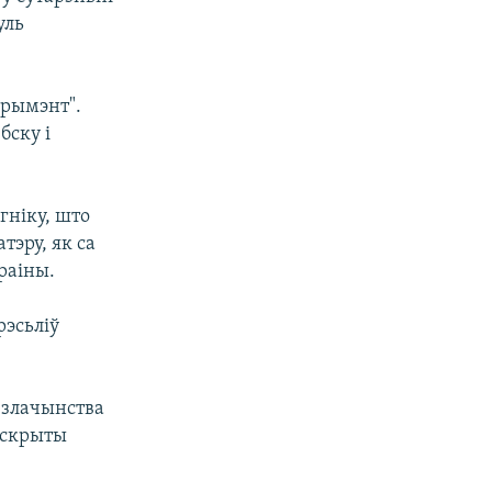
уль
эрымэнт".
бску і
гніку, што
тэру, як са
раіны.
рэсьліў
о злачынства
аскрыты