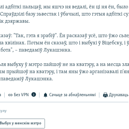
ялі адбіткі пальцаў, мы яшчэ ня ведалі, ён ці ня ён, было
Спраўдзілі базу зьвестак і ўбачылі, што гэтыя адбіткі с
ік дзяржавы.
казаў: "Так, гэта я зрабіў". Ён расказаў усё, што ўжо сьл
а хвілінах. Потым ён сказаў, што і выбухі ў Віцебску, і 
бота", – паведаміў Лукашэнка.
ьля выбуху ў мэтро пайшоў не на кватэру, а на месца зл
ым прыйшоў на кватэру, і там яны ўжо арганізавалі п'ян
– паведаміў Лукашэнка.
а
Без VPN
Сачыце за абнаўленьнямі
Друкаваць
кулу
Выбух у менскім мэтро