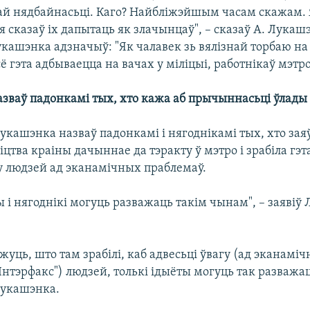
ай нядбайнасьці. Каго? Найбліжэйшым часам скажам.
 сказаў іх дапытаць як злачынцаў", – сказаў А. Лукаш
кашэнка адзначыў: "Як чалавек зь вялізнай торбаю на 
сё гэта адбываецца на вачах у міліцыі, работнікаў мэтро
зваў падонкамі тых, хто кажа аб прычыннасьці ўлады 
кашэнка назваў падонкамі і нягоднікамі тых, хто зая
іцтва краіны дачыннае да тэракту ў мэтро і зрабіла гэта
гу людзей ад эканамічных праблемаў.
ы і нягоднікі могуць разважаць такім чынам", – заявіў
ажуць, што там зрабілі, каб адвесьці ўвагу (ад эканамі
Інтэрфакс") людзей, толькі ідыёты могуць так разважац
Лукашэнка.