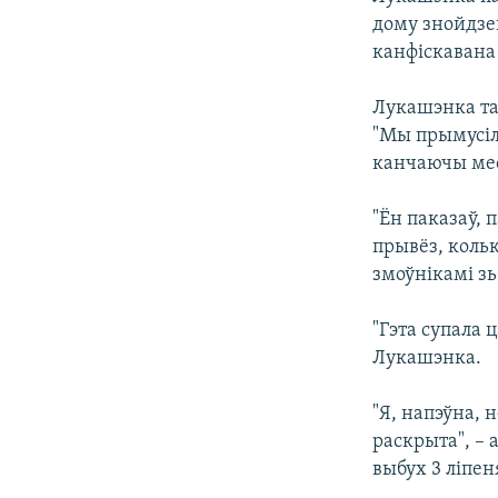
дому знойдзе
канфіскавана 
Лукашэнка та
"Мы прымусілі
канчаючы мес
"Ён паказаў, 
прывёз, кольк
змоўнікамі зь
"Гэта супала 
Лукашэнка.
"Я, напэўна, 
раскрыта", –
выбух 3 ліпен