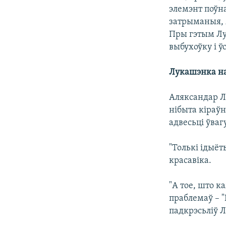
элемэнт поўн
затрыманыя, я
Пры гэтым Лу
выбухоўку і ў
Лукашэнка на
Аляксандар Лу
нібыта кіраўн
адвесьці ўва
"Толькі ідыёт
красавіка.
"А тое, што к
праблемаў – "
падкрэсьліў 