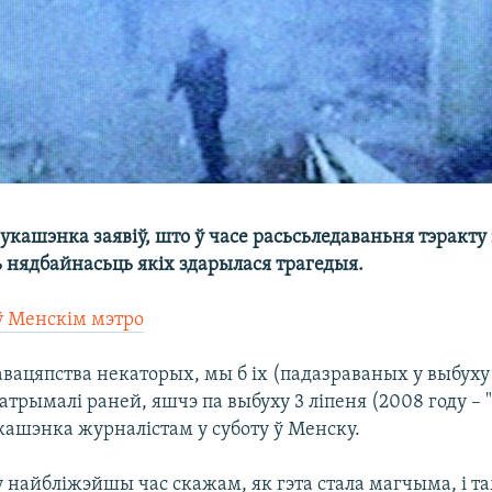
укашэнка заявіў, што ў часе расьсьледаваньня тэракту
ь нядбайнасьць якіх здарылася трагедыя.
 ў Менскім мэтро
лавацяпства некаторых, мы б іх (падазраваных у выбуху
затрымалі раней, яшчэ па выбуху 3 ліпеня (2008 году – "
укашэнка журналістам у суботу ў Менску.
у найбліжэйшы час скажам, як гэта стала магчыма, і т