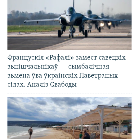
Францускія «Рафалі» замест савецкіх
зьнішчальнікаў — сымбалічная
зьмена ўва ўкраінскіх Паветраных
сілах. Аналіз Свабоды