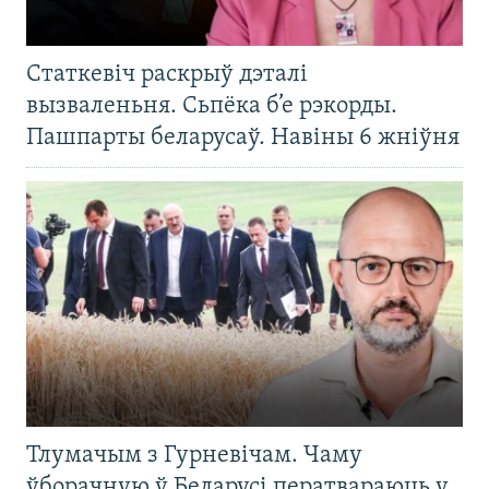
Статкевіч раскрыў дэталі
вызваленьня. Сьпёка б’е рэкорды.
Пашпарты беларусаў. Навіны 6 жніўня
Тлумачым з Гурневічам. Чаму
ўборачную ў Беларусі ператвараюць у