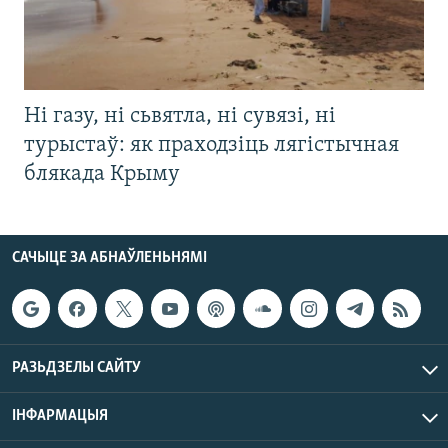
Ні газу, ні сьвятла, ні сувязі, ні
турыстаў: як праходзіць лягістычная
блякада Крыму
САЧЫЦЕ ЗА АБНАЎЛЕНЬНЯМІ
РАЗЬДЗЕЛЫ САЙТУ
ІНФАРМАЦЫЯ