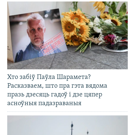
Хто забіў Паўла Шарамета?
Расказваем, што пра гэта вядома
празь дзесяць гадоў і дзе цяпер
асноўныя падазраваныя