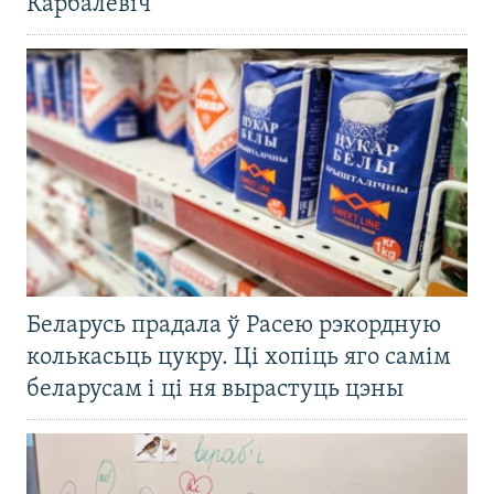
Карбалевіч
Беларусь прадала ў Расею рэкордную
колькасьць цукру. Ці хопіць яго самім
беларусам і ці ня вырастуць цэны