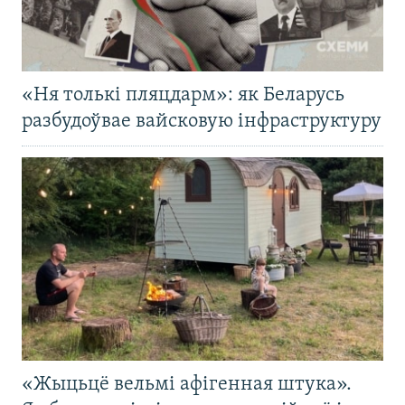
«Ня толькі пляцдарм»: як Беларусь
разбудоўвае вайсковую інфраструктуру
«Жыцьцё вельмі афігенная штука».