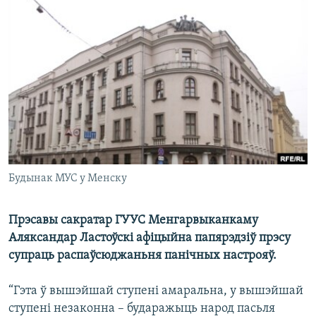
КУЛЬТУРА
МОВА
КАЛЯНДАР
НА ХВАЛЯХ СВАБОДЫ
Будынак МУС у Менску
Прэсавы сакратар ГУУС Менгарвыканкаму
Аляксандар Ластоўскі афіцыйна папярэдзіў прэсу
супраць распаўсюджаньня панічных настрояў.
“Гэта ў вышэйшай ступені амаральна, у вышэйшай
ступені незаконна – бударажыць народ пасьля