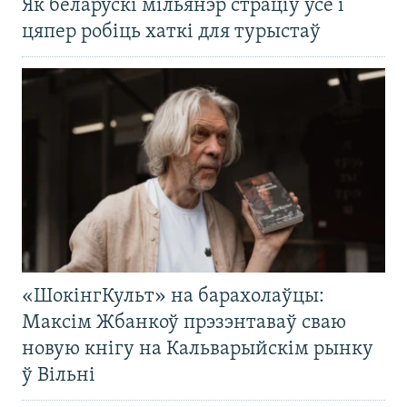
Як беларускі мільянэр страціў усё і
цяпер робіць хаткі для турыстаў
«ШокінгКульт» на барахолаўцы:
Максім Жбанкоў прэзэнтаваў сваю
новую кнігу на Кальварыйскім рынку
ў Вільні