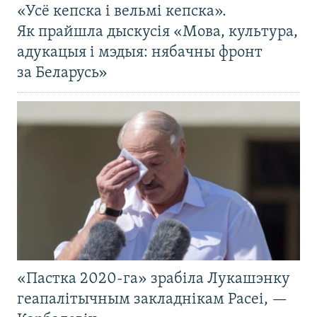
«Усё кепска і вельмі кепска».
Як прайшла дыскусія «Мова, культура,
адукацыя і мэдыя: нябачны фронт
за Беларусь»
«Пастка 2020-га» зрабіла Лукашэнку
геапалітычным закладнікам Расеі, —