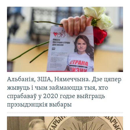
Альбанія, ЗША, Нямеччына. Дзе цяпер
жывуць і чым займаюцца тыя, хто
спрабаваў у 2020 годзе выйграць
прэзыдэнцкія выбары