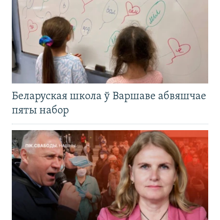
Беларуская школа ў Варшаве абвяшчае
пяты набор