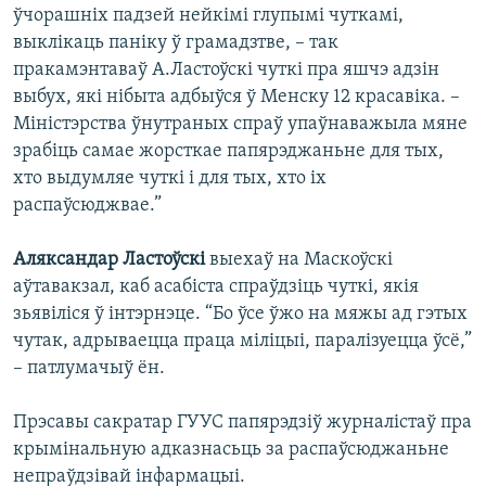
ўчорашніх падзей нейкімі глупымі чуткамі,
выклікаць паніку ў грамадзтве, – так
пракамэнтаваў А.Ластоўскі чуткі пра яшчэ адзін
выбух, які нібыта адбыўся ў Менску 12 красавіка. –
Міністэрства ўнутраных спраў упаўнаважыла мяне
зрабіць самае жорсткае папярэджаньне для тых,
хто выдумляе чуткі і для тых, хто іх
распаўсюджвае.”
Аляксандар Ластоўскі
выехаў на Маскоўскі
аўтавакзал, каб асабіста спраўдзіць чуткі, якія
зьявіліся ў інтэрнэце. “Бо ўсе ўжо на мяжы ад гэтых
чутак, адрываецца праца міліцыі, паралізуецца ўсё,”
– патлумачыў ён.
Прэсавы сакратар ГУУС папярэдзіў журналістаў пра
крымінальную адказнасьць за распаўсюджаньне
непраўдзівай інфармацыі.