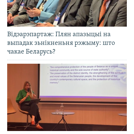
Відэарэпартаж: Плян апазыцыі на
выпадак зьнікненьня рэжыму: што
чакае Беларусь?