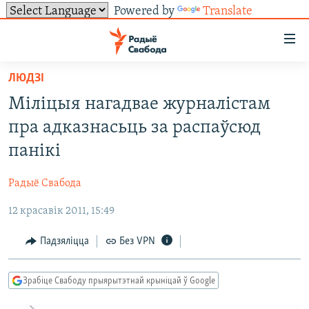
Powered by
Translate
Лінкі
ўнівэрсальнага
доступу
ЛЮДЗІ
НАВІНЫ
Перайсьці
Міліцыя нагадвае журналістам
да
ТОЛЬКІ НА СВАБОДЗЕ
УСЕ НАВІНЫ
пра адказнасьць за распаўсюд
галоўнага
СУВЯЗЬ
ВІДЭА І ФОТА
ТЭСТЫ
зьместу
панікі
Перайсьці
ПАДПІСАЦЦА
ЛЮДЗІ
БЛОГІ
АБЫСЬЦІ БЛЯКАВАНЬНЕ
да
Радыё Свабода
ПАЛІТЫКА
ГІСТОРЫЯ НА СВАБОДЗЕ
ПАДЗЯЛІЦЦА ІНФАРМАЦЫЯЙ
RSS
галоўнай
САЧЫЦЕ ЗА АБНАЎЛЕНЬНЯМІ
12 красавік 2011, 15:49
навігацыі
ЭКАНОМІКА
ПАДКАСТЫ
ПАДКАСТЫ
Перайсьці
ВАЙНА
КНІГІ
FACEBOOK
Падзяліцца
Без VPN
да
БЕЛАРУСЫ НА ВАЙНЕ
АЎДЫЁКНІГІ
TWITTER
пошуку
Зрабіце Свабоду прыярытэтнай крыніцай ў Google
ПАЛІТВЯЗЬНІ
PREMIUM
Усе сайты РС/РСЭ