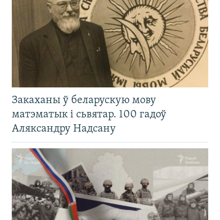
Закаханы ў беларускую мову
матэматык і сьвятар. 100 гадоў
Аляксандру Надсану