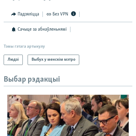
Падзяліцца
Без VPN
Сачыце за абнаўленьнямі
Тэмы гэтага артыкулу
Людзі
Выбух у менскім мэтро
Выбар рэдакцыі