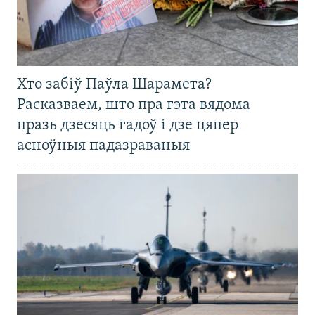
Хто забіў Паўла Шарамета?
Расказваем, што пра гэта вядома
празь дзесяць гадоў і дзе цяпер
асноўныя падазраваныя