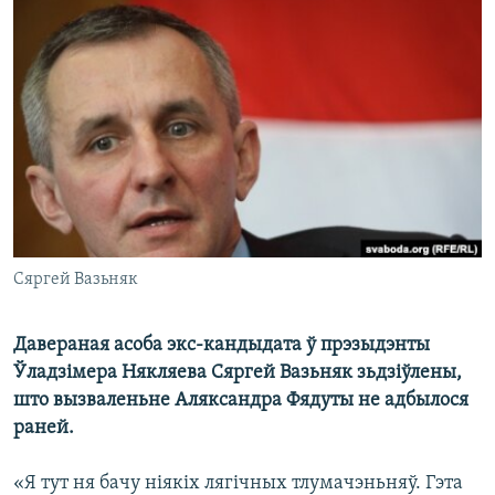
КУЛЬТУРА
МОВА
КАЛЯНДАР
НА ХВАЛЯХ СВАБОДЫ
Сяргей Вазьняк
Давераная асоба экс-кандыдата ў прэзыдэнты
Ўладзімера Някляева Сяргей Вазьняк зьдзіўлены,
што вызваленьне Аляксандра Фядуты не адбылося
раней.
«Я тут ня бачу ніякіх лягічных тлумачэньняў. Гэта