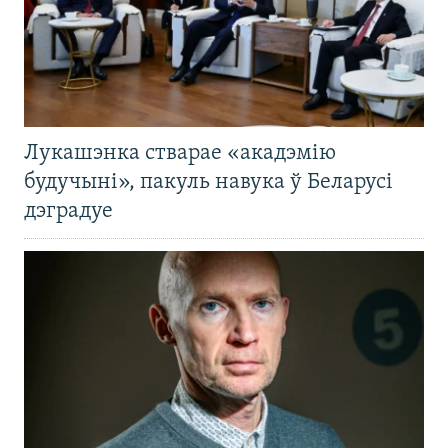
Лукашэнка стварае «акадэмію
будучыні», пакуль навука ў Беларусі
дэградуе