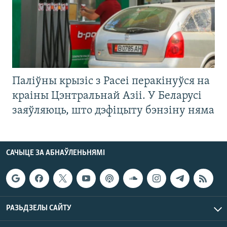
Паліўны крызіс з Расеі перакінуўся на
краіны Цэнтральнай Азіі. У Беларусі
заяўляюць, што дэфіцыту бэнзіну няма
САЧЫЦЕ ЗА АБНАЎЛЕНЬНЯМІ
РАЗЬДЗЕЛЫ САЙТУ