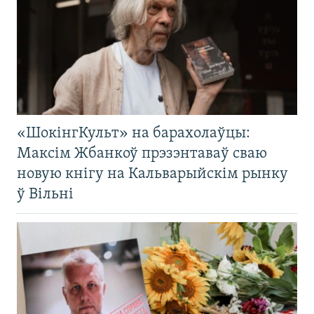
«ШокінгКульт» на барахолаўцы:
Максім Жбанкоў прэзэнтаваў сваю
новую кнігу на Кальварыйскім рынку
ў Вільні