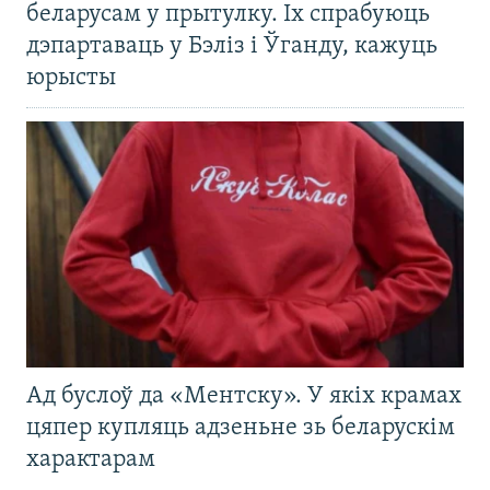
беларусам у прытулку. Іх спрабуюць
дэпартаваць у Бэліз і Ўганду, кажуць
юрысты
Ад буслоў да «Ментску». У якіх крамах
цяпер купляць адзеньне зь беларускім
характарам