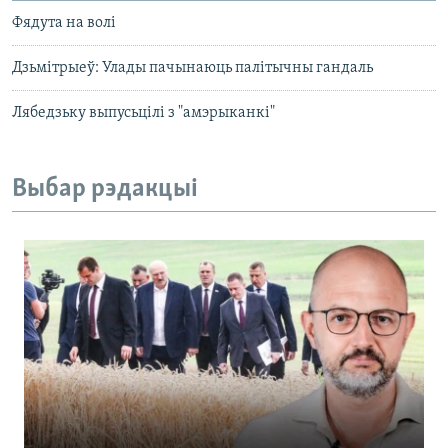
Фядута на волі
Дзьмітрыеў: Улады пачынаюць палітычны гандаль
Лябедзьку выпусьцілі з "амэрыканкі"
Выбар рэдакцыі