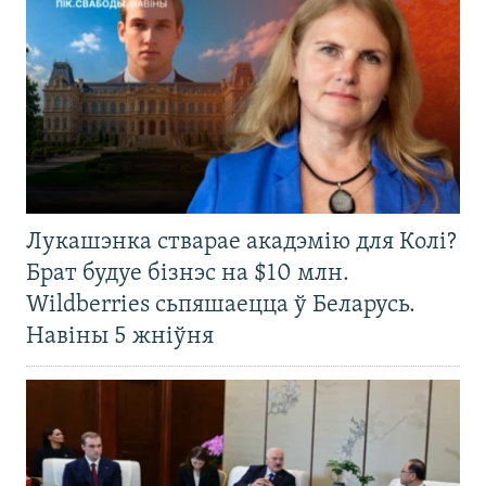
Лукашэнка стварае акадэмію для Колі?
Брат будуе бізнэс на $10 млн.
Wildberries сьпяшаецца ў Беларусь.
Навіны 5 жніўня