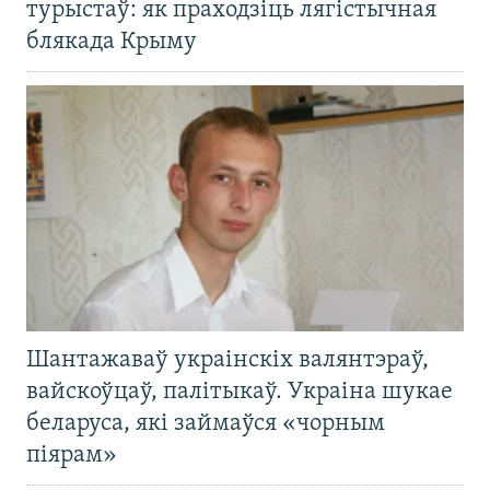
турыстаў: як праходзіць лягістычная
блякада Крыму
Шантажаваў украінскіх валянтэраў,
вайскоўцаў, палітыкаў. Украіна шукае
беларуса, які займаўся «чорным
піярам»