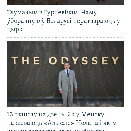
Тлумачым з Гурневічам. Чаму
ўборачную ў Беларусі ператвараюць у
цырк
13 сэансаў на дзень. Як у Менску
паказваюць «Адысэю» Нолана і якім