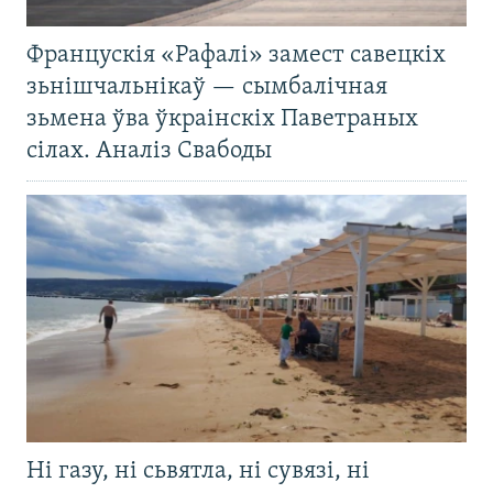
Францускія «Рафалі» замест савецкіх
зьнішчальнікаў — сымбалічная
зьмена ўва ўкраінскіх Паветраных
сілах. Аналіз Свабоды
Ні газу, ні сьвятла, ні сувязі, ні