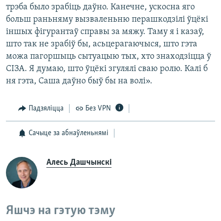
трэба было зрабіць даўно. Канечне, ускосна яго
больш раньняму вызваленьню перашкодзілі ўцёкі
іншых фігурантаў справы за мяжу. Таму я і казаў,
што так не зрабіў бы, асьцерагаючыся, што гэта
можа пагоршыць сытуацыю тых, хто знаходзіцца ў
СІЗА. Я думаю, што ўцёкі згулялі сваю ролю. Калі б
ня гэта, Саша даўно быў бы на волі».
Падзяліцца
Без VPN
Сачыце за абнаўленьнямі
Алесь Дашчынскі
Яшчэ на гэтую тэму