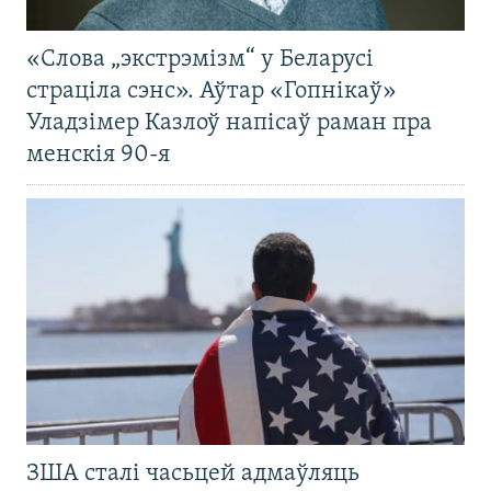
«Слова „экстрэмізм“ у Беларусі
страціла сэнс». Аўтар «Гопнікаў»
Уладзімер Казлоў напісаў раман пра
менскія 90-я
ЗША сталі часьцей адмаўляць