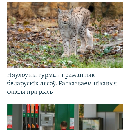
Няўлоўны гурман і рамантык
беларускіх лясоў. Расказваем цікавыя
факты пра рысь