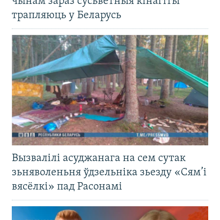
чынам зараз сусьветныя кінагіты
трапляюць у Беларусь
Вызвалілі асуджанага на сем сутак
зьняволеньня ўдзельніка зьезду «Сям’і
вясёлкі» пад Расонамі