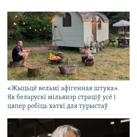
«Жыцьцё вельмі афігенная штука».
Як беларускі мільянэр страціў усё і
цяпер робіць хаткі для турыстаў