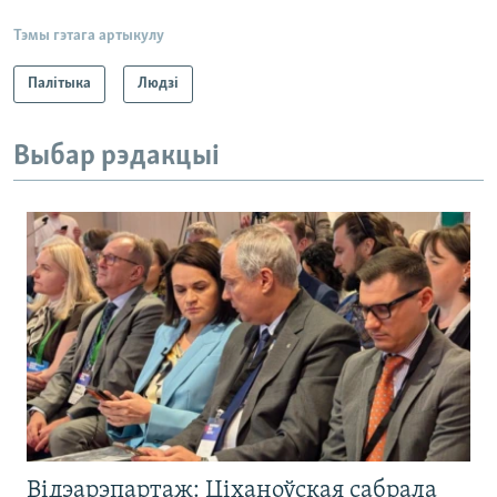
Тэмы гэтага артыкулу
Палітыка
Людзі
Выбар рэдакцыі
Відэарэпартаж: Ціханоўская сабрала