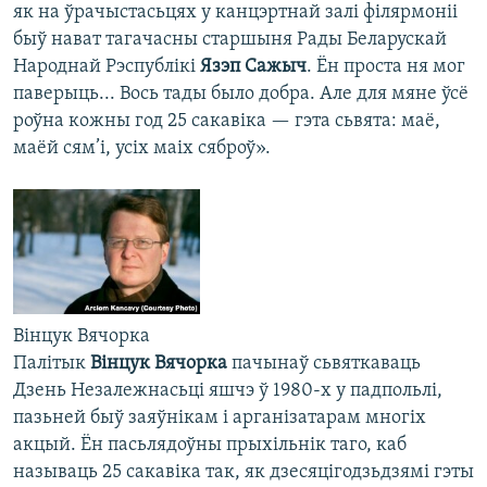
як на ўрачыстасьцях у канцэртнай залі філярмоніі
быў нават тагачасны старшыня Рады Беларускай
Народнай Рэспублікі
Язэп Сажыч
. Ён проста ня мог
паверыць... Вось тады было добра. Але для мяне ўсё
роўна кожны год 25 сакавіка — гэта сьвята: маё,
маёй сям’і, усіх маіх сяброў».
Вінцук Вячорка
Палітык
Вінцук Вячорка
пачынаў сьвяткаваць
Дзень Незалежнасьці яшчэ ў 1980-х у падпольлі,
пазьней быў заяўнікам і арганізатарам многіх
акцый. Ён пасьлядоўны прыхільнік таго, каб
называць 25 сакавіка так, як дзесяцігодзьдзямі гэты