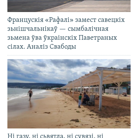
Францускія «Рафалі» замест савецкіх
зьнішчальнікаў — сымбалічная
зьмена ўва ўкраінскіх Паветраных
сілах. Аналіз Свабоды
Ні газу, ні сьвятла, ні сувязі, ні