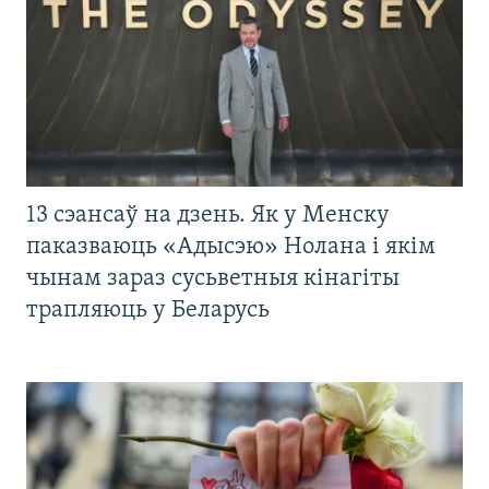
13 сэансаў на дзень. Як у Менску
паказваюць «Адысэю» Нолана і якім
чынам зараз сусьветныя кінагіты
трапляюць у Беларусь