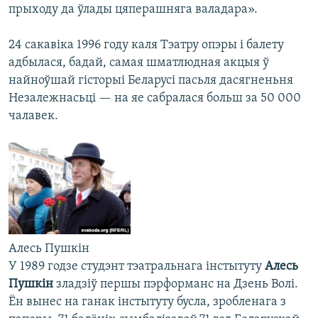
прыходу да ўлады цяперашняга валадара».
24 сакавіка 1996 году каля Тэатру опэры і балету
адбылася, бадай, самая шматлюдная акцыя ў
найноўшай гісторыі Беларусі пасьля дасягненьня
Незалежнасьці — на яе сабралася больш за 50 000
чалавек.
Алесь Пушкін
У 1989 годзе студэнт тэатральнага інстытуту
Алесь
Пушкін
зладзіў першы пэрформанс на Дзень Волі.
Ён вынес на ганак інстытуту бусла, зробленага з