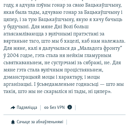
году, я адчула пэўны гонар за сваю Бацькаўшчыну,
якая была тады, адчуваю гонар за Бацькаўшчыну і
цяпер, і за тую Бацькаўшчыну, якую я хачу бачыць
у будучыні. Для мяне Дні Волі больш
атаясамліваюцца з вулічнымі пратэстамі за
вяртаньне таго, што мы б хацелі, каб нам належала.
Для мяне, калі я далучылася да „Маладога фронту“
ў 2004 годзе, гэта стала ня нейкім гламурным
сьвяткаваньнем, не сустрэчамі зь сябрамі, не. Для
мяне гэта стала вулічным процістаяньнем,
дэманстрацыяй моцы і характару, і моцы
арганізацыі. І ўсьведамленьне годнасьці — што мы
такія, што мы не скарыліся ні тады, ні цяпер».
Падзяліцца
Без VPN
Сачыце за абнаўленьнямі