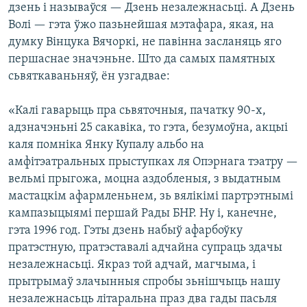
дзень і называўся — Дзень незалежнасьці. А Дзень
Волі — гэта ўжо пазьнейшая мэтафара, якая, на
думку Вінцука Вячоркі, не павінна засланяць яго
першаснае значэньне. Што да самых памятных
сьвяткаваньняў, ён узгадвае:
«Калі гаварыць пра сьвяточныя, пачатку 90-х,
адзначэньні 25 сакавіка, то гэта, безумоўна, акцыі
каля помніка Янку Купалу альбо на
амфітэатральных прыступках ля Опэрнага тэатру —
вельмі прыгожа, моцна аздобленыя, з выдатным
мастацкім афармленьнем, зь вялікімі партрэтнымі
кампазыцыямі першай Рады БНР. Ну і, канечне,
гэта 1996 год. Гэты дзень набыў афарбоўку
пратэстную, пратэставалі адчайна супраць здачы
незалежнасьці. Якраз той адчай, магчыма, і
прытрымаў злачынныя спробы зьнішчыць нашу
незалежнасьць літаральна праз два гады пасьля