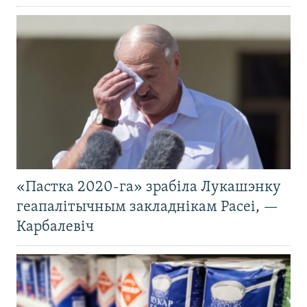
«Пастка 2020-га» зрабіла Лукашэнку
геапалітычным закладнікам Расеі, —
Карбалевіч