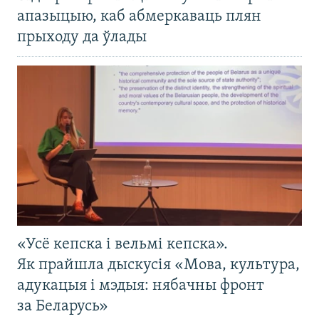
апазыцыю, каб абмеркаваць плян
прыходу да ўлады
«Усё кепска і вельмі кепска».
Як прайшла дыскусія «Мова, культура,
адукацыя і мэдыя: нябачны фронт
за Беларусь»