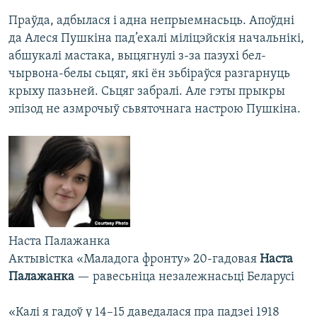
Праўда, адбылася і адна непрыемнасьць. Апоўдні
да Алеся Пушкіна пад’ехалі міліцэйскія начальнікі,
абшукалі мастака, выцягнулі з-за пазухі бел-
чырвона-белы сьцяг, які ён зьбіраўся разгарнуць
крыху пазьней. Сьцяг забралі. Але гэты прыкры
эпізод не азмрочыў сьвяточнага настрою Пушкіна.
Наста Палажанка
Актывістка «Маладога фронту» 20-гадовая
Наста
Палажанка
— равесьніца незалежнасьці Беларусі
«Калі я гадоў у 14–15 даведалася пра падзеі 1918