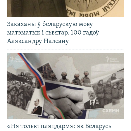
Закаханы ў беларускую мову
матэматык і сьвятар. 100 гадоў
Аляксандру Надсану
«Ня толькі пляцдарм»: як Беларусь