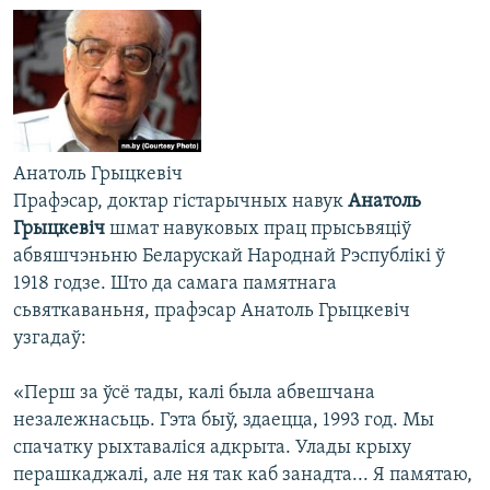
Анатоль Грыцкевіч
Прафэсар, доктар гістарычных навук
Анатоль
Грыцкевіч
шмат навуковых прац прысьвяціў
абвяшчэньню Беларускай Народнай Рэспублікі ў
1918 годзе. Што да самага памятнага
сьвяткаваньня, прафэсар Анатоль Грыцкевіч
узгадаў:
«Перш за ўсё тады, калі была абвешчана
незалежнасьць. Гэта быў, здаецца, 1993 год. Мы
спачатку рыхтаваліся адкрыта. Улады крыху
перашкаджалі, але ня так каб занадта... Я памятаю,