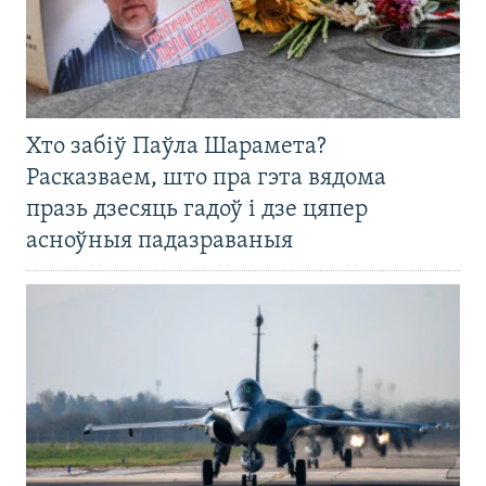
Хто забіў Паўла Шарамета?
Расказваем, што пра гэта вядома
празь дзесяць гадоў і дзе цяпер
асноўныя падазраваныя