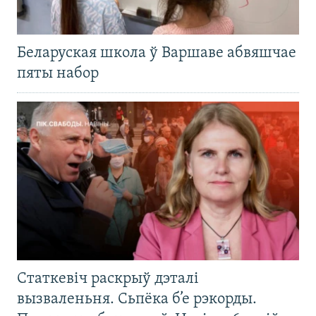
Беларуская школа ў Варшаве абвяшчае
пяты набор
Статкевіч раскрыў дэталі
вызваленьня. Сьпёка б’е рэкорды.