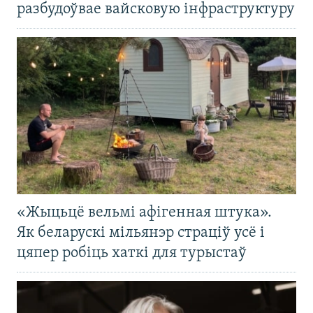
разбудоўвае вайсковую інфраструктуру
«Жыцьцё вельмі афігенная штука».
Як беларускі мільянэр страціў усё і
цяпер робіць хаткі для турыстаў