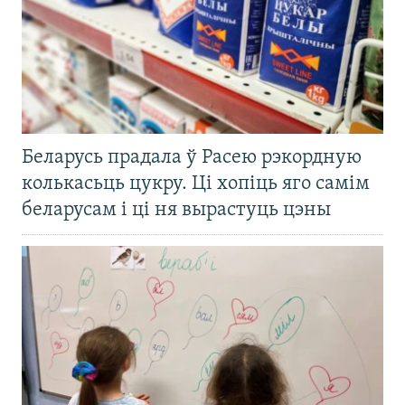
Беларусь прадала ў Расею рэкордную
колькасьць цукру. Ці хопіць яго самім
беларусам і ці ня вырастуць цэны