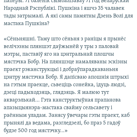
паперы. 71 балёнік сымбалізаваў 71 год Беларускай
Народнай Рэспублікі. Пушкіна і яшчэ 35 чалавек
тады затрымалі. А які самы памятны Дзень Волі для
мастака Пушкіна?
«Сёньняшні. Таму што сёньня з раніцы я прынёс
велічэзны пляншэт даўжынёй у тры з паловай
мэтры, паставіў яго на цэнтральнай плошчы
мястэчка Бобр. На пляншэце намаляваны эскізны
праект рэканструкцыі і добраўпарадкаваньня
цэнтру мястэчка Бобр. Я дапісваю апошнія штрыхі
на гэтым праекце, сьвеціць сонейка, ідуць людзі,
дзеці падыходзяць, глядзяць. Я малюю тут
акварэлькай... Гэта канструктыўная прапанова
апазыцыянэра-мастака свайму сельсавету і
раённым уладам. Занясу ўвечары гэты праект, каб
прынялі да ведама, разгледзелі, бо праз 5 гадоў
будзе 500 год мястэчку...»