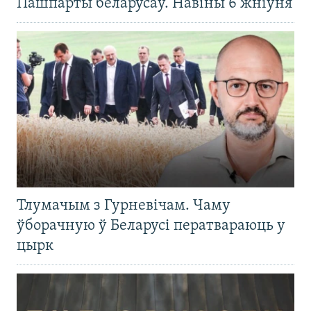
Пашпарты беларусаў. Навіны 6 жніўня
Тлумачым з Гурневічам. Чаму
ўборачную ў Беларусі ператвараюць у
цырк