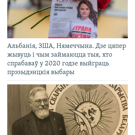
Альбанія, ЗША, Нямеччына. Дзе цяпер
жывуць і чым займаюцца тыя, хто
спрабаваў у 2020 годзе выйграць
прэзыдэнцкія выбары