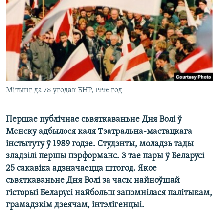
КУЛЬТУРА
МОВА
КАЛЯНДАР
НА ХВАЛЯХ СВАБОДЫ
Мітынг да 78 угодак БНР, 1996 год
Першае публічнае сьвяткаваньне Дня Волі ў
Менску адбылося каля Тэатральна-мастацкага
інстытуту ў 1989 годзе. Студэнты, моладзь тады
зладзілі першы пэрформанс. З тае пары ў Беларусі
25 сакавіка адзначаецца штогод. Якое
сьвяткаваньне Дня Волі за часы найноўшай
гісторыі Беларусі найбольш запомнілася палітыкам,
грамадзкім дзеячам, інтэлігенцыі.