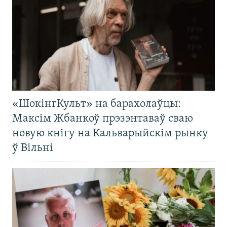
«ШокінгКульт» на барахолаўцы:
Максім Жбанкоў прэзэнтаваў сваю
новую кнігу на Кальварыйскім рынку
ў Вільні