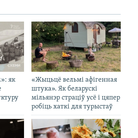
»: як
«Жыцьцё вельмі афігенная
е
штука». Як беларускі
уктуру
мільянэр страціў усё і цяпер
робіць хаткі для турыстаў