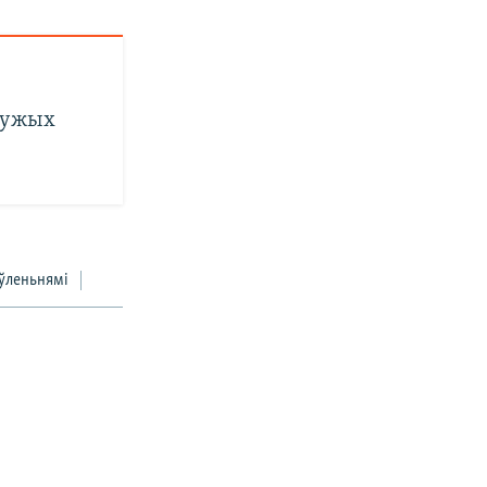
«Чужых
ўленьнямі