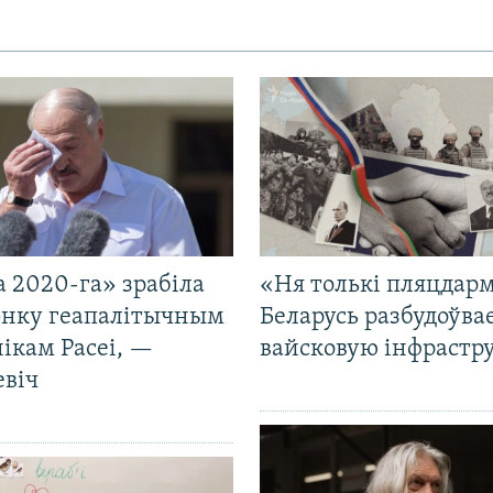
 2020-га» зрабіла
«Ня толькі пляцдарм
нку геапалітычным
Беларусь разбудоўва
ікам Расеі, —
вайсковую інфрастр
евіч