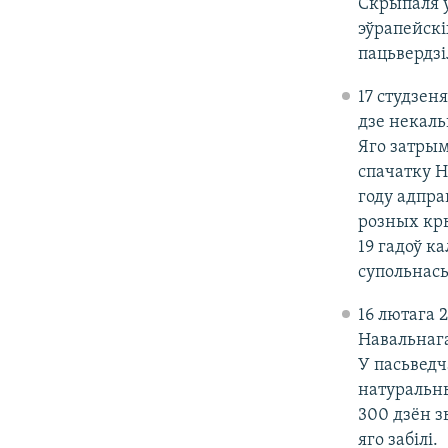
Скрыпаля ў
эўрапейскі
пацьвердзі
17 студзен
дзе некаль
Яго затрым
спачатку Н
году адправ
розных кры
19 гадоў к
супольнась
16 лютага 
Навальнага
У пасьведч
натуральны
300 дзён з
яго забілі.