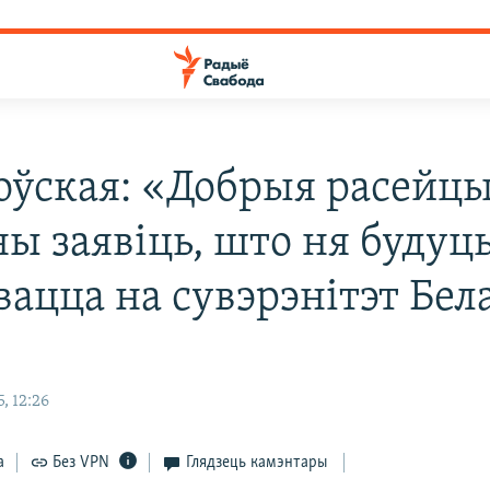
оўская: «Добрыя расейц
ны заявіць, што ня будуц
ацца на сувэрэнітэт Бел
, 12:26
а
Без VPN
Глядзець камэнтары