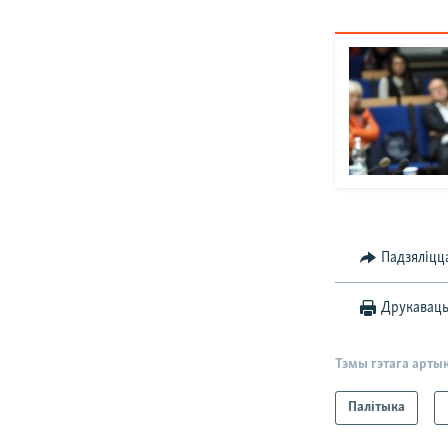
Падзяліцц
Друкавац
Тэмы гэтага арты
Палітыка