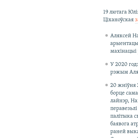
19 лютага Юлі
Ціханоўская
з
Аляксей Н
арыентацыі
махінацыі 
У 2020 год
рэжым Аля
20 жніўня 
борце сама
лайнэр, На
перавезьлі
палітыка с
баявога ат
раней выка