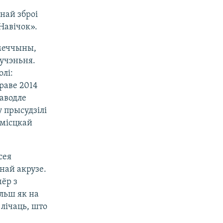
най зброі
Навічок».
ямеччыны,
ручэньня.
олі:
раве 2014
паводле
 прысудзілі
эмісцкай
сея
най акрузе.
мёр з
льш як на
лічаць, што