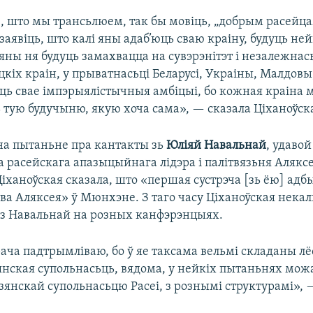
, што мы трансьлюем, так бы мовіць, „добрым расейц
заявіць, што калі яны адаб’юць сваю краіну, будуць ней
о яны ня будуць замахвацца на сувэрэнітэт і незалежнас
цкіх краін, у прыватнасьці Беларусі, Украіны, Малдовы, 
ь свае імпэрыялістычныя амбіцыі, бо кожная краіна 
 тую будучыню, якую хоча сама», — сказала Ціханоўск
а пытаньне пра кантакты зь
Юліяй Навальнай
, удаво
а расейскага апазыцыйнага лідэра і палітвязьня Алякс
іханоўская сказала, што «першая сустрэча [зь ёю] адб
ва Аляксея» ў Мюнхэне. З таго часу Ціханоўская некал
 з Навальнай на розных канфэрэнцыях.
рача падтрымліваю, бо ў яе таксама вельмі складаны лё
нская супольнасьць, вядома, у нейкіх пытаньнях мож
зянскай супольнасьцю Расеі, з рознымі структурамі», 