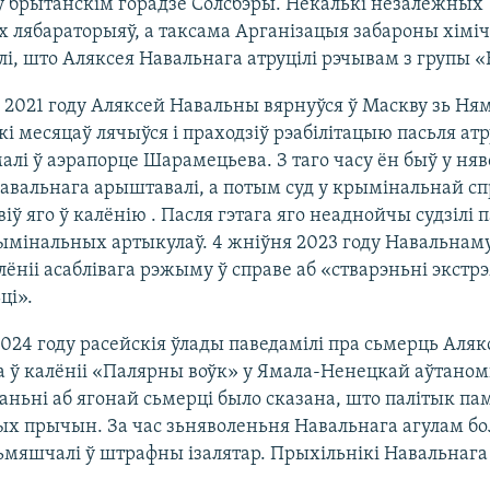
 брытанскім горадзе Солсбэры. Некалькі незалежных
х лябараторыяў, а таксама Арганізацыя забароны хіміч
лі, што Аляксея Навальнага атруцілі рэчывам з групы «
я 2021 году Аляксей Навальны вярнуўся ў Маскву зь Н
кі месяцаў лячыўся і праходзіў рэабілітацыю пасьля ат
алі ў аэрапорце Шарамецьева. З таго часу ён быў у няв
авальнага арыштавалі, а потым суд у крымінальнай сп
іў яго ў калёнію . Пасля гэтага яго неаднойчы судзілі 
мінальных артыкулаў. 4 жніўня 2023 году Навальнаму
алёніі асаблівага рэжыму ў справе аб «стварэньні экстр
ці».
2024 году расейскія ўлады паведамілі пра сьмерць Аляк
 ў калёніі «Палярны воўк» у Ямала-Ненецкай аўтаном
аньні аб ягонай сьмерці было сказана, што палітык па
х прычын. За час зьняволеньня Навальнага агулам бо
ьмяшчалі ў штрафны ізалятар. Прыхільнікі Навальнага 