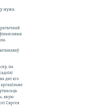
цу мужа.
кратычнай
фінансавыя
іна.
крытыкаваў
ску, на
садзілі
ва дні яго
 арганізьме
сутнасьць
», якую
сеі Сяргея