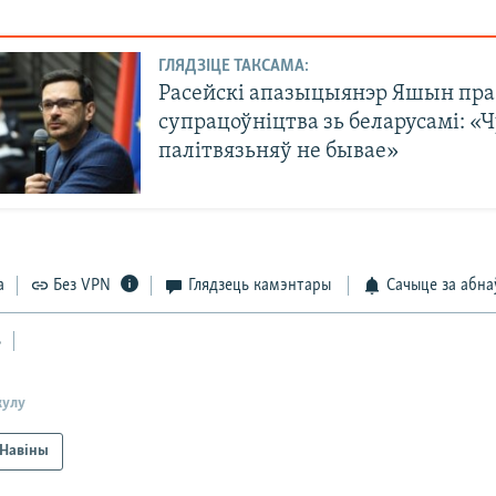
ГЛЯДЗІЦЕ ТАКСАМА:
Расейскі апазыцыянэр Яшын пра
супрацоўніцтва зь беларусамі: 
палітвязьняў не бывае»
а
Без VPN
Глядзець камэнтары
Сачыце за абна
ь
кулу
Навіны