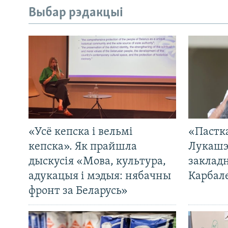
Выбар рэдакцыі
«Усё кепска і вельмі
«Пастка
кепска». Як прайшла
Лукашэ
дыскусія «Мова, культура,
закладн
адукацыя і мэдыя: нябачны
Карбал
фронт за Беларусь»