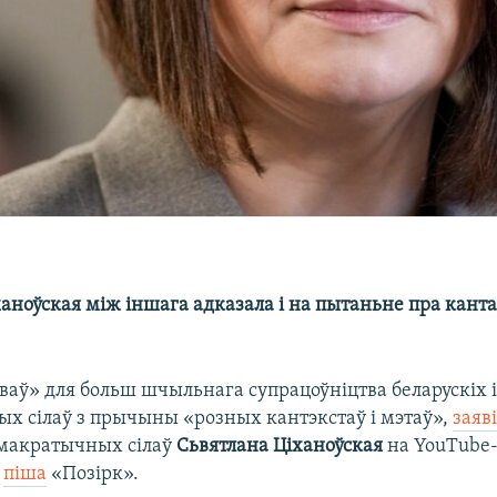
аноўская між іншага адказала і на пытаньне пра кант
ваў» для больш шчыльнага супрацоўніцтва беларускіх і
х сілаў з прычыны «розных кантэкстаў і мэтаў»,
заяв
эмакратычных сілаў
Сьвятлана Ціханоўская
на YouTube
,
піша
«Позірк».