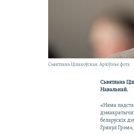
Сьвятлана Ціханоўская. Архіўнае фота
Сьвятлана Ціх
Навальнай.
«Няма падста
дэмакратычны
беларускіх д
Грянул Грэм»