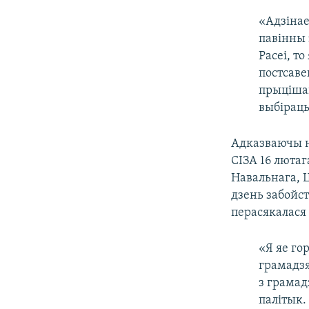
«Адзінае
павінны 
Расеі, т
постсаве
прыцішац
выбіраць
Адказваючы н
СІЗА 16 лютаг
Навальнага, Ц
дзень забойст
перасякалася
«Я яе го
грамадзя
з грамад
палітык.