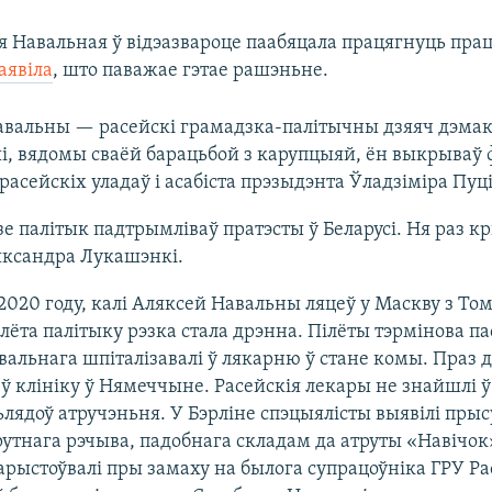
я Навальная ў відэазвароце паабяцала працягнуць пра
аявіла
, што паважае гэтае рашэньне.
авальны — расейскі грамадзка-палітычны дзяяч дэма
, вядомы сваёй барацьбой з карупцыяй, ён выкрываў 
расейскіх уладаў і асабіста прэзыдэнта Ўладзіміра Пуц
зе палітык падтрымліваў пратэсты ў Беларусі. Ня раз 
ксандра Лукашэнкі.
2020 году, калі Аляксей Навальны ляцеў у Маскву з Том
лёта палітыку рэзка стала дрэнна. Пілёты тэрмінова па
вальнага шпіталізавалі ў лякарню ў стане комы. Праз д
 ў клініку ў Нямеччыне. Расейскія лекары не знайшлі ў
ьлядоў атручэньня. У Бэрліне спэцыялісты выявілі пры
рутнага рэчыва, падобнага складам да атруты «Навічок
рыстоўвалі пры замаху на былога супрацоўніка ГРУ Ра