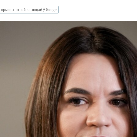
 прыярытэтнай крыніцай ў Google