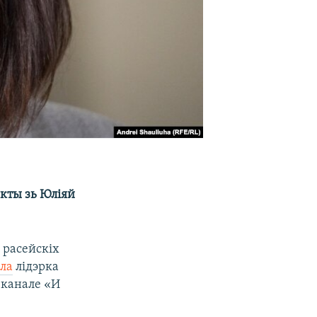
акты зь Юліяй
 расейскіх
іла
лідэрка
-канале «И