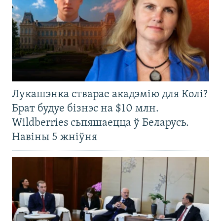
Лукашэнка стварае акадэмію для Колі?
Брат будуе бізнэс на $10 млн.
Wildberries сьпяшаецца ў Беларусь.
Навіны 5 жніўня