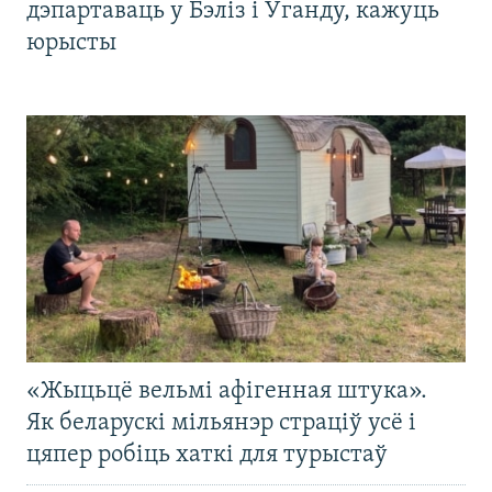
дэпартаваць у Бэліз і Ўганду, кажуць
юрысты
«Жыцьцё вельмі афігенная штука».
Як беларускі мільянэр страціў усё і
цяпер робіць хаткі для турыстаў