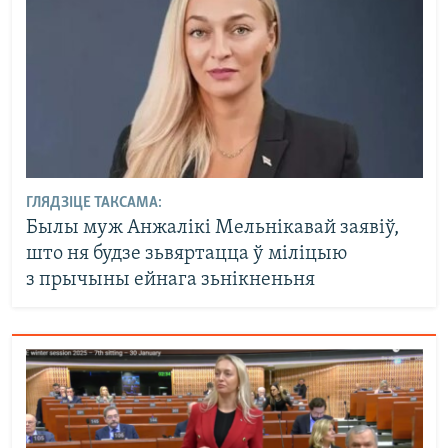
ГЛЯДЗІЦЕ ТАКСАМА:
Былы муж Анжалікі Мельнікавай заявіў,
што ня будзе зьвяртацца ў міліцыю
з прычыны ейнага зьнікненьня