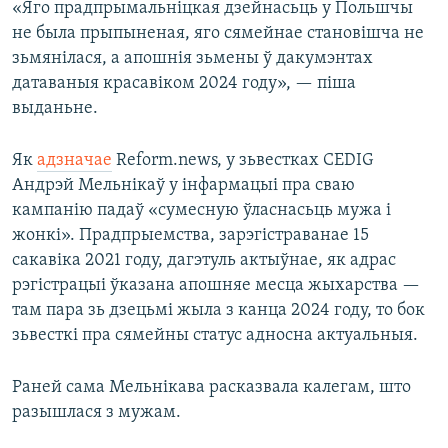
«Яго прадпрымальніцкая дзейнасьць у Польшчы
не была прыпыненая, яго сямейнае становішча не
зьмянілася, а апошнія зьмены ў дакумэнтах
датаваныя красавіком 2024 году», — піша
выданьне.
Як
адзначае
Reform.news, у зьвестках CEDIG
Андрэй Мельнікаў у інфармацыі пра сваю
кампанію падаў «сумесную ўласнасьць мужа і
жонкі». Прадпрыемства, зарэгістраванае 15
сакавіка 2021 году, дагэтуль актыўнае, як адрас
рэгістрацыі ўказана апошняе месца жыхарства —
там пара зь дзецьмі жыла з канца 2024 году, то бок
зьвесткі пра сямейны статус адносна актуальныя.
Раней сама Мельнікава расказвала калегам, што
разышлася з мужам.