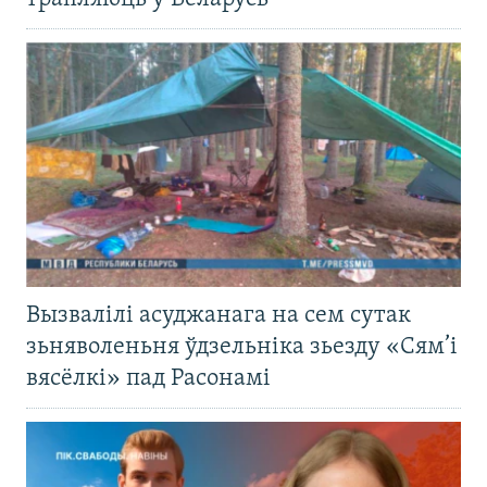
Вызвалілі асуджанага на сем сутак
зьняволеньня ўдзельніка зьезду «Сям’і
вясёлкі» пад Расонамі