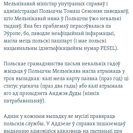
Мельнікавай міністар унутраных справаў і
адміністрацыі Польшчы Томаш Семоняк паведаміў,
што Мельнікавай няма ў Польшчы ўжо некалькі
тыдняў. Яна без праблемаў перасоўвалася па
Эўропе, бо, паводле неафіцыйнай інфармацыі,
магла мець польскі пашпарт (і мае польскі
нацыянальны ідэнтыфікацыйны нумар PESEL).
Польскае грамадзянства пасьля некалькіх гадоў
жыцьця ў Польшчы Мельнікава магла атрымаць у
трох выпадках: калі мела карту паляка (праз год) ці
статус уцекача (праз два гады) або калі атрымала
яго ад прэзыдэнта Анджэя Дуды (ніякіх
патрабаваньняў).
Аднак у кожным выпадку яе мусілі правяраць
польскія службы. У Аддзеле ў справах іншаземцаў
выданьню адмовіліся адказваць на пытаньні пра