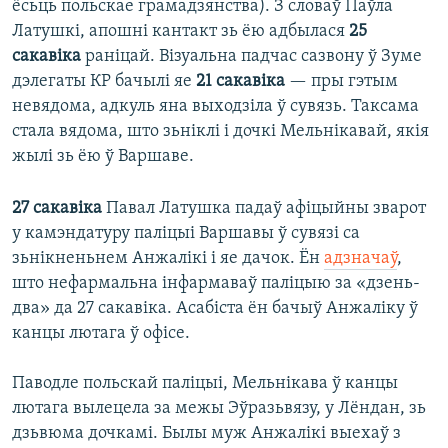
ёсьць польскае грамадзянства). З словаў Паўла
Латушкі, апошні кантакт зь ёю адбылася
25
сакавіка
раніцай. Візуальна падчас сазвону ў Зуме
дэлегаты КР бачылі яе
21 сакавіка
— пры гэтым
невядома, адкуль яна выходзіла ў сувязь. Таксама
стала вядома, што зьніклі і дочкі Мельнікавай, якія
жылі зь ёю ў Варшаве.
27 сакавіка
Павал Латушка падаў афіцыйны зварот
у камэндатуру паліцыі Варшавы ў сувязі са
зьнікненьнем Анжалікі і яе дачок. Ён
адзначаў
,
што нефармальна інфармаваў паліцыю за «дзень-
два» да 27 сакавіка. Асабіста ён бачыў Анжаліку ў
канцы лютага ў офісе.
Паводле польскай паліцыі, Мельнікава ў канцы
лютага вылецела за межы Эўразьвязу, у Лёндан, зь
дзьвюма дочкамі. Былы муж Анжалікі выехаў з