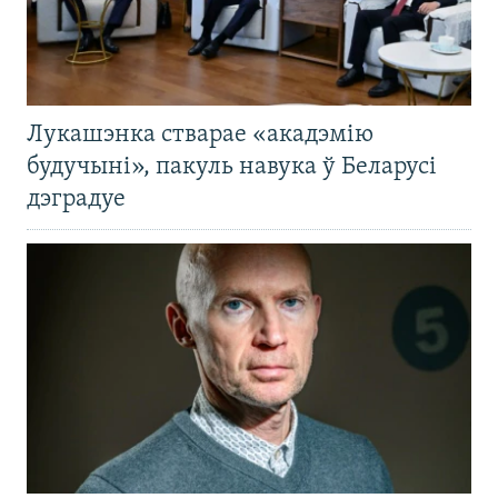
Лукашэнка стварае «акадэмію
будучыні», пакуль навука ў Беларусі
дэградуе