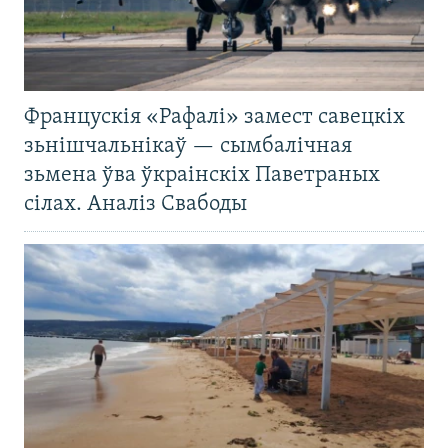
Францускія «Рафалі» замест савецкіх
зьнішчальнікаў — сымбалічная
зьмена ўва ўкраінскіх Паветраных
сілах. Аналіз Свабоды