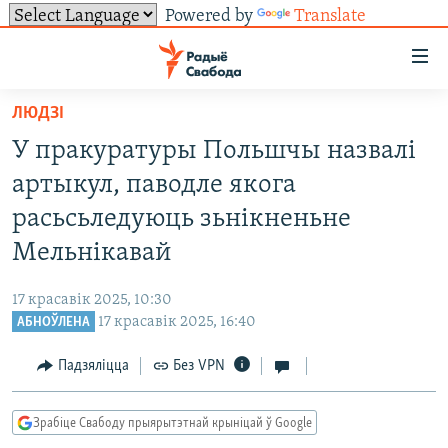
Powered by
Translate
Лінкі
ўнівэрсальнага
доступу
ЛЮДЗІ
НАВІНЫ
Перайсьці
У пракуратуры Польшчы назвалі
да
ТОЛЬКІ НА СВАБОДЗЕ
УСЕ НАВІНЫ
артыкул, паводле якога
галоўнага
СУВЯЗЬ
ВІДЭА І ФОТА
ТЭСТЫ
зьместу
расьсьледуюць зьнікненьне
Перайсьці
ПАДПІСАЦЦА
ЛЮДЗІ
БЛОГІ
АБЫСЬЦІ БЛЯКАВАНЬНЕ
Мельнікавай
да
ПАЛІТЫКА
ГІСТОРЫЯ НА СВАБОДЗЕ
ПАДЗЯЛІЦЦА ІНФАРМАЦЫЯЙ
RSS
галоўнай
САЧЫЦЕ ЗА АБНАЎЛЕНЬНЯМІ
17 красавік 2025, 10:30
навігацыі
ЭКАНОМІКА
ПАДКАСТЫ
ПАДКАСТЫ
17 красавік 2025, 16:40
АБНОЎЛЕНА
Перайсьці
ВАЙНА
КНІГІ
FACEBOOK
да
Падзяліцца
Без VPN
БЕЛАРУСЫ НА ВАЙНЕ
АЎДЫЁКНІГІ
TWITTER
пошуку
ПАЛІТВЯЗЬНІ
PREMIUM
Зрабіце Свабоду прыярытэтнай крыніцай ў Google
Усе сайты РС/РСЭ