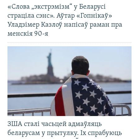
«Слова „экстрэмізм“ у Беларусі
страціла сэнс». Аўтар «Гопнікаў»
Уладзімер Казлоў напісаў раман пра
менскія 90-я
ЗША сталі часьцей адмаўляць
беларусам у прытулку. Іх спрабуюць