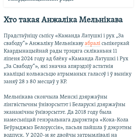
Хто такая Анжаліка Мельнікава
Прадстаўніцу сьпісу «Каманда Латушкі і рух „За
свабоду“» Анжаліку Мельнікаву
абралі
сьпікеркай
Каардынацыйнай рады трэцяга скліканьня 11
ліпеня 2024 году ад блёку «Каманда Латушкі і Рух
„За Свабоду“», які значна апярэдзіў астатнія
кааліцыі колькасьцю атрыманых галасоў і ў выніку
заняў 28 з 80 месцаў у КР.
Мельнікава скончыла Менскі дзяржаўны
лінгвістычны ўнівэрсытэт і Беларускі дзяржаўны
эканамічны ўнівэрсытэт. Да 2018 году была
намесьніцай генэральнага дырэктара «Кока-Кола
Беўрыджыз Белоруссія», пасьля пайшла ў дэкрэтны
водпуск. У 2020-м яе двойчы затрымлівалі на