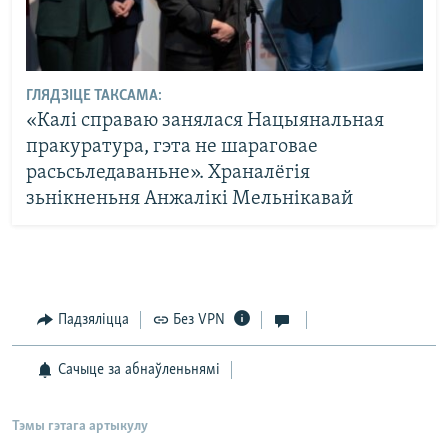
ГЛЯДЗІЦЕ ТАКСАМА:
«Калі справаю занялася Нацыянальная
пракуратура, гэта не шараговае
расьсьледаваньне». Храналёгія
зьнікненьня Анжалікі Мельнікавай
Падзяліцца
Без VPN
Сачыце за абнаўленьнямі
Тэмы гэтага артыкулу