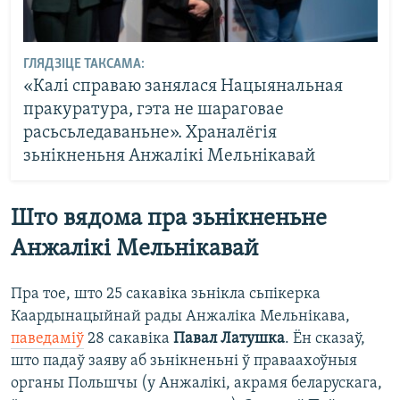
ГЛЯДЗІЦЕ ТАКСАМА:
«Калі справаю занялася Нацыянальная
пракуратура, гэта не шараговае
расьсьледаваньне». Храналёгія
зьнікненьня Анжалікі Мельнікавай
Што вядома пра зьнікненьне
Анжалікі Мельнікавай
Пра тое, што 25 сакавіка зьнікла сьпікерка
Каардынацыйнай рады Анжаліка Мельнікава,
паведаміў
28 сакавіка
Павал Латушка
. Ён сказаў,
што падаў заяву аб зьнікненьні ў праваахоўныя
органы Польшчы (у Анжалікі, акрамя беларускага,