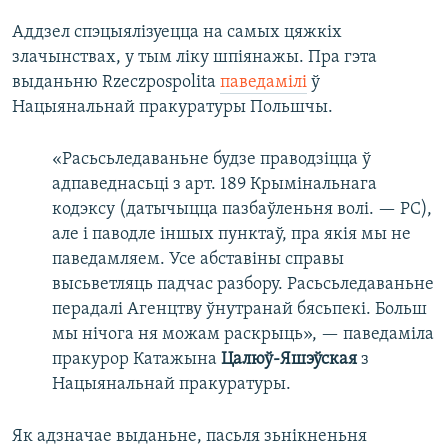
Аддзел спэцыялізуецца на самых цяжкіх
злачынствах, у тым ліку шпіянажы. Пра гэта
выданьню Rzeczpospolita
паведамілі
ў
Нацыянальнай пракуратуры Польшчы.
«Расьсьледаваньне будзе праводзіцца ў
адпаведнасьці з арт. 189 Крымінальнага
кодэксу (датычыцца пазбаўленьня волі. — РС),
але і паводле іншых пунктаў, пра якія мы не
паведамляем. Усе абставіны справы
высьветляць падчас разбору. Расьсьледаваньне
перадалі Агенцтву ўнутранай бясьпекі. Больш
мы нічога ня можам раскрыць», — паведаміла
пракурор Катажына
Цалюў-Яшэўская
з
Нацыянальнай пракуратуры.
Як адзначае выданьне, пасьля зьнікненьня