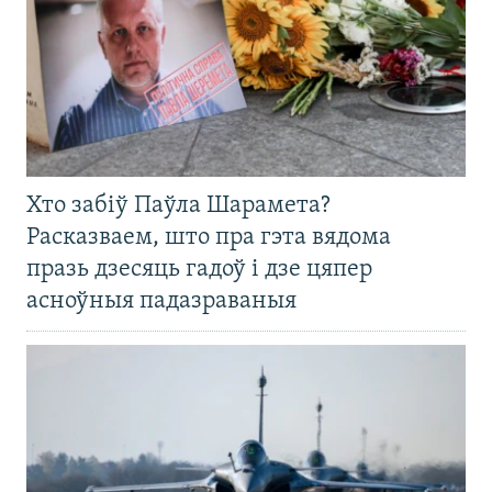
Хто забіў Паўла Шарамета?
Расказваем, што пра гэта вядома
празь дзесяць гадоў і дзе цяпер
асноўныя падазраваныя