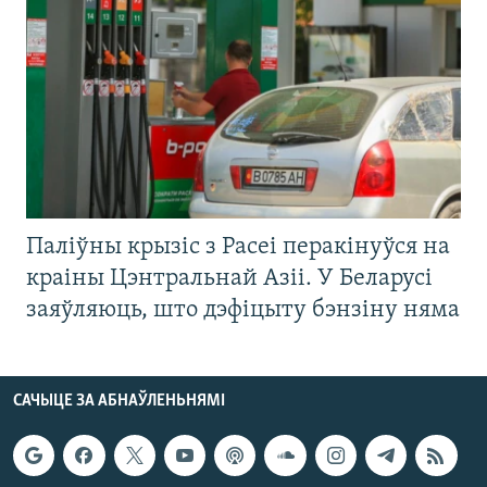
Паліўны крызіс з Расеі перакінуўся на
краіны Цэнтральнай Азіі. У Беларусі
заяўляюць, што дэфіцыту бэнзіну няма
САЧЫЦЕ ЗА АБНАЎЛЕНЬНЯМІ