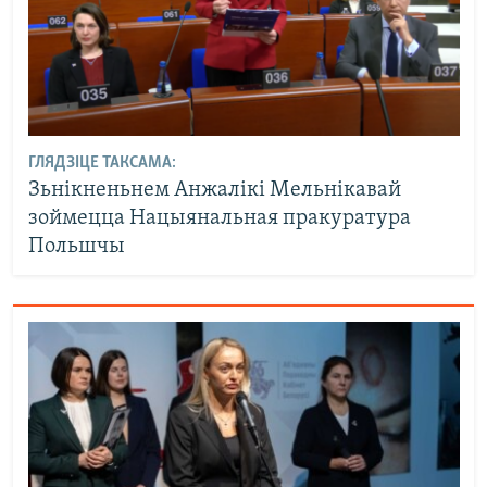
ГЛЯДЗІЦЕ ТАКСАМА:
Зьнікненьнем Анжалікі Мельнікавай
зоймецца Нацыянальная пракуратура
Польшчы