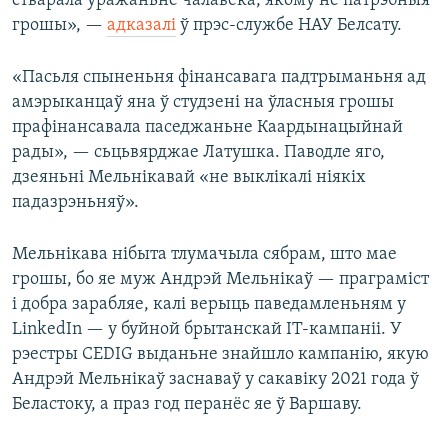
стварала ўражаньне чалавека, якому не патрэбныя
грошы», —
адказалі
ў прэс-службе НАУ Белсату.
«Пасьля спыненьня фінансавага падтрыманьня ад
амэрыканцаў яна ў студзені на ўласныя грошы
прафінансавала паседжаньне Каардынацыйнай
рады», — сьцьвярджае Латушка. Паводле яго,
дзеяньні Мельнікавай «не выклікалі ніякіх
падазрэньняў».
Мельнікава нібыта тлумачыла сябрам, што мае
грошы, бо яе муж Андрэй Мельнікаў — праграміст
і добра зарабляе, калі верыць паведамленьням у
LinkedIn — у буйной брытанскай IT-кампаніі. У
рэестры CEDIG выданьне знайшло кампанію, якую
Андрэй Мельнікаў заснаваў у сакавіку 2021 года ў
Беластоку, а праз год перанёс яе ў Варшаву.