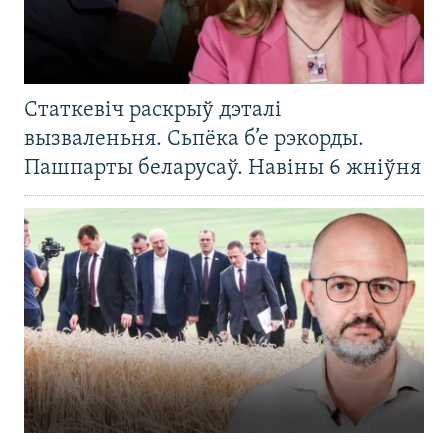
Статкевіч раскрыў дэталі
вызваленьня. Сьпёка б’е рэкорды.
Пашпарты беларусаў. Навіны 6 жніўня