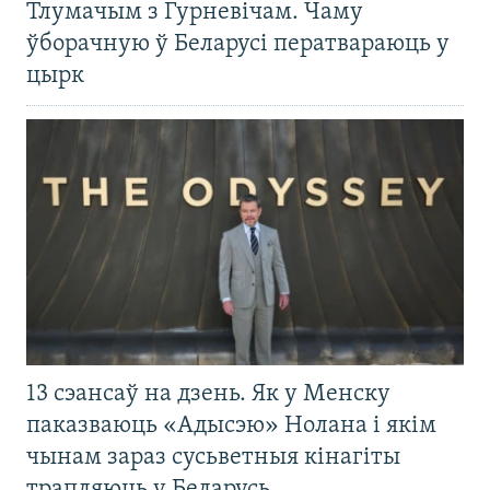
Тлумачым з Гурневічам. Чаму
ўборачную ў Беларусі ператвараюць у
цырк
13 сэансаў на дзень. Як у Менску
паказваюць «Адысэю» Нолана і якім
чынам зараз сусьветныя кінагіты
трапляюць у Беларусь