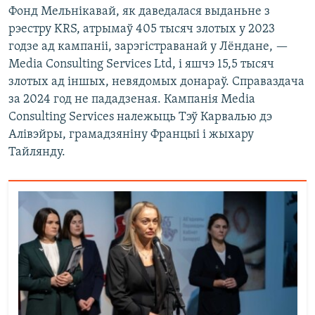
Фонд Мельнікавай, як даведалася выданьне з
рэестру KRS, атрымаў 405 тысяч злотых у 2023
годзе ад кампаніі, зарэгістраванай у Лёндане, —
Media Consulting Services Ltd, і яшчэ 15,5 тысяч
злотых ад іншых, невядомых донараў. Справаздача
за 2024 год не пададзеная. Кампанія Media
Consulting Services належыць Тэў Карвалью дэ
Алівэйры, грамадзяніну Францыі і жыхару
Тайлянду.