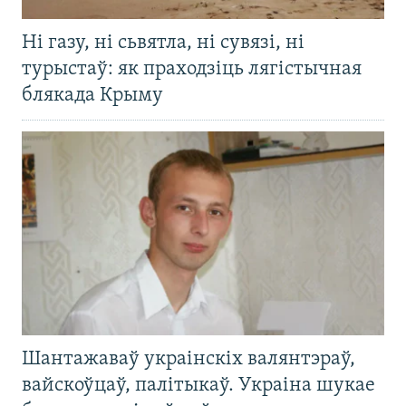
Ні газу, ні сьвятла, ні сувязі, ні
турыстаў: як праходзіць лягістычная
блякада Крыму
Шантажаваў украінскіх валянтэраў,
вайскоўцаў, палітыкаў. Украіна шукае