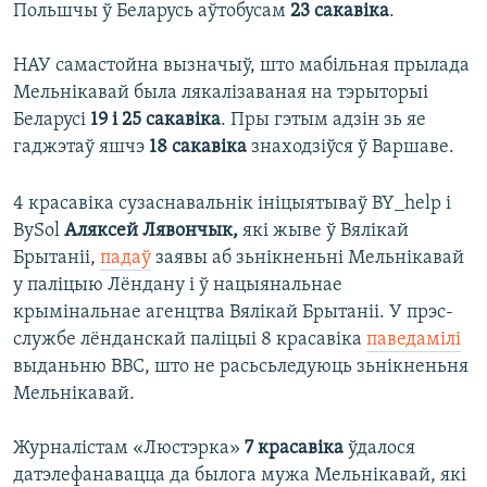
Польшчы ў Беларусь аўтобусам
23 сакавіка
.
НАУ самастойна вызначыў, што мабільная прылада
Мельнікавай была лякалізаваная на тэрыторыі
Беларусі
19 і 25 сакавіка
. Пры гэтым адзін зь яе
гаджэтаў яшчэ
18 сакавіка
знаходзіўся ў Варшаве.
4 красавіка сузаснавальнік ініцыятываў BY_help і
BySol
Аляксей Лявончык,
які жыве ў Вялікай
Брытаніі,
падаў
заявы аб зьнікненьні Мельнікавай
у паліцыю Лёндану і ў нацыянальнае
крымінальнае агенцтва Вялікай Брытаніі. У
прэс-
службе лёнданскай паліцыі 8 красавіка
паведамілі
выданьню ВВС, што не расьсьледуюць зьнікненьня
Мельнікавай.
Журналістам «Люстэрка»
7 красавіка
ўдалося
датэлефанавацца да былога мужа Мельнікавай, які