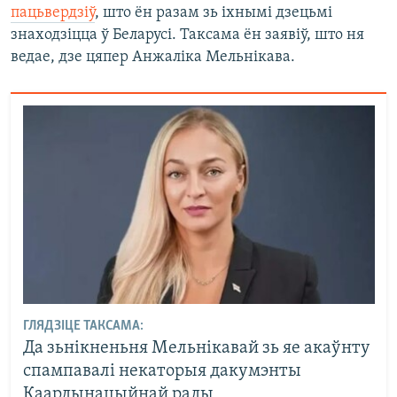
пацьвердзіў
, што ён разам зь іхнымі дзецьмі
знаходзіцца ў Беларусі. Таксама ён заявіў, што ня
ведае, дзе цяпер Анжаліка Мельнікава.
ГЛЯДЗІЦЕ ТАКСАМА:
Да зьнікненьня Мельнікавай зь яе акаўнту
спампавалі некаторыя дакумэнты
Каардынацыйнай рады