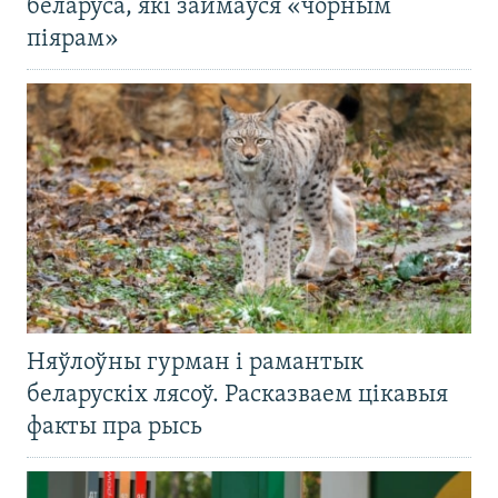
беларуса, які займаўся «чорным
піярам»
Няўлоўны гурман і рамантык
беларускіх лясоў. Расказваем цікавыя
факты пра рысь