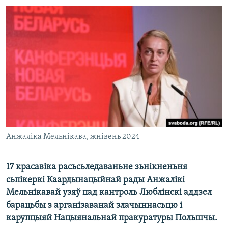
КУЛЬТУРА
МОВА
КАЛЯНДАР
НА ХВАЛЯХ СВАБОДЫ
Анжаліка Мельнікава, жнівень 2024
17 красавіка расьсьледаваньне зьнікненьня
сьпікеркі Каардынацыйнай рады Анжалікі
Мельнікавай узяў пад кантроль Люблінскі аддзел
барацьбы з арганізаванай злачыннасьцю і
карупцыяй Нацыянальнай пракуратуры Польшчы.