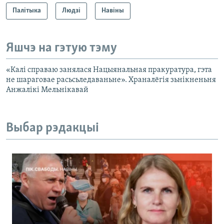
Палітыка
Людзі
Навіны
Яшчэ на гэтую тэму
«Калі справаю занялася Нацыянальная пракуратура, гэта
не шараговае расьсьледаваньне». Храналёгія зьнікненьня
Анжалікі Мельнікавай
Выбар рэдакцыі