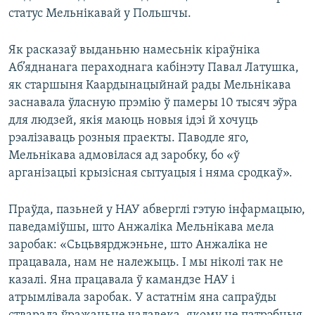
статус Мельнікавай у Польшчы.
Як расказаў выданьню намесьнік кіраўніка
Аб’яднанага пераходнага кабінэту Павал Латушка,
як старшыня Каардынацыйнай рады Мельнікава
заснавала ўласную прэмію ў памеры 10 тысяч эўра
для людзей, якія маюць новыя ідэі й хочуць
рэалізаваць розныя праекты. Паводле яго,
Мельнікава адмовілася ад заробку, бо «ў
арганізацыі крызісная сытуацыя і няма сродкаў».
Праўда, пазьней у НАУ абверглі гэтую інфармацыю,
паведаміўшы, што Анжаліка Мельнікава мела
заробак: «Сьцьвярджэньне, што Анжаліка не
працавала, нам не належыць. І мы ніколі так не
казалі. Яна працавала ў камандзе НАУ і
атрымлівала заробак. У астатнім яна сапраўды