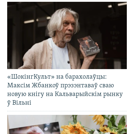
«ШокінгКульт» на барахолаўцы:
Максім Жбанкоў прэзэнтаваў сваю
новую кнігу на Кальварыйскім рынку
ў Вільні