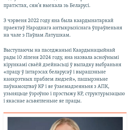
пратэстах, сям’я выехала зь Беларусі.
З чэрвеня 2022 году яна была каардынатаркай
праектаў Народнага антыкрызіснага ўпраўленьня
на чале з Паўлам Латушкам.
Выступаючы на паседжаньні Каардынацыйнай
рады 10 ліпеня 2024 году, яна назвала асноўнымі
кірункамі сваёй дзейнасьці ў выпадку выбраньня
«працу ў інтарэсах беларусаў і вырашэньне
канкрэтных праблем людзей», пашырэньне
паўнамоцтваў КР і яе ўзаемадзеяньня з АПК,
узьняцьце ўзроўню і прэстыжу КР, структурызацыю
і якаснае асьвятленьне яе працы.