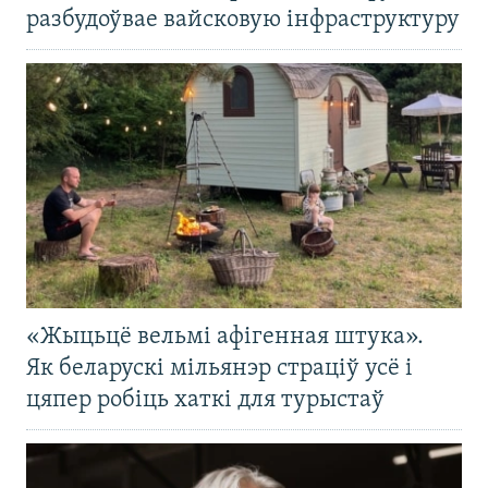
разбудоўвае вайсковую інфраструктуру
«Жыцьцё вельмі афігенная штука».
Як беларускі мільянэр страціў усё і
цяпер робіць хаткі для турыстаў