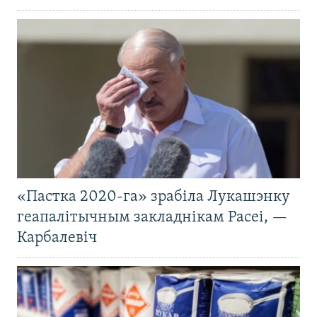
«Пастка 2020-га» зрабіла Лукашэнку
геапалітычным закладнікам Расеі, —
Карбалевіч