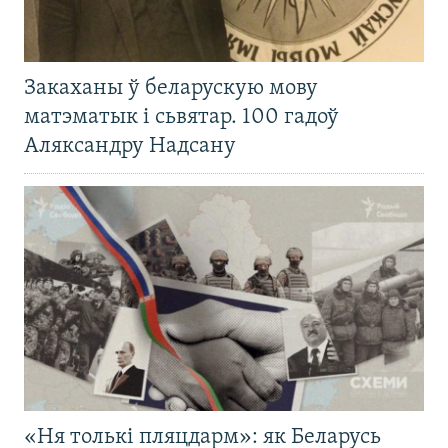
Закаханы ў беларускую мову
матэматык і сьвятар. 100 гадоў
Аляксандру Надсану
«Ня толькі пляцдарм»: як Беларусь