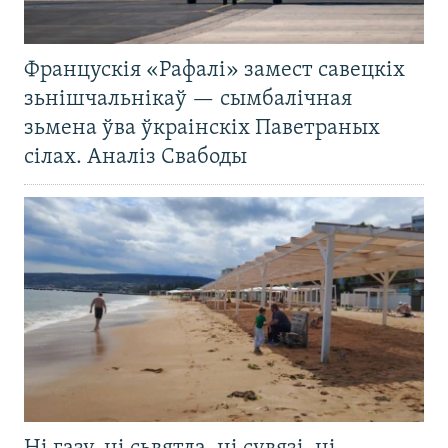
Францускія «Рафалі» замест савецкіх
зьнішчальнікаў — сымбалічная
зьмена ўва ўкраінскіх Паветраных
сілах. Аналіз Свабоды