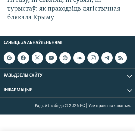
Ні газу, ні сьвятла, ні сувязі, ні
турыстаў: як праходзіць лягістычная
блякада Крыму
САЧЫЦЕ ЗА АБНАЎЛЕНЬНЯМІ
РАЗЬДЗЕЛЫ САЙТУ
ІНФАРМАЦЫЯ
Радыё Свабода © 2026 РС | Усе правы захаваныя.