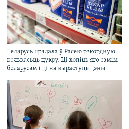
Беларусь прадала ў Расею рэкордную
колькасьць цукру. Ці хопіць яго самім
беларусам і ці ня вырастуць цэны