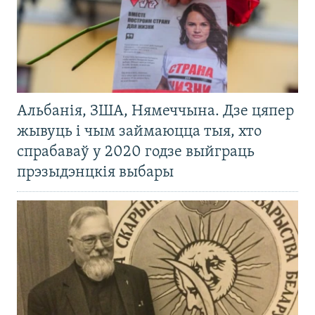
Альбанія, ЗША, Нямеччына. Дзе цяпер
жывуць і чым займаюцца тыя, хто
спрабаваў у 2020 годзе выйграць
прэзыдэнцкія выбары