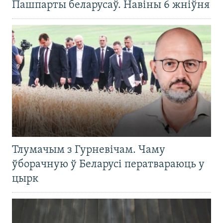
Пашпарты беларусаў. Навіны 6 жніўня
Тлумачым з Гурневічам. Чаму
ўборачную ў Беларусі ператвараюць у
цырк