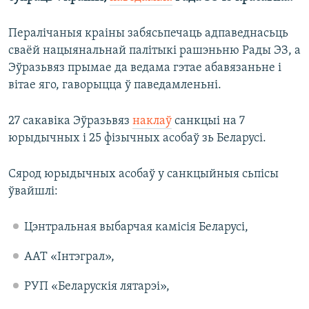
Пералічаныя краіны забясьпечаць адпаведнасьць
сваёй нацыянальнай палітыкі рашэньню Рады ЭЗ, а
Эўразьвяз прымае да ведама гэтае абавязаньне і
вітае яго, гаворыцца ў паведамленьні.
27 сакавіка Эўразьвяз
наклаў
санкцыі на 7
юрыдычных і 25 фізычных асобаў зь Беларусі.
Сярод юрыдычных асобаў у санкцыйныя сьпісы
ўвайшлі:
Цэнтральная выбарчая камісія Беларусі,
ААТ «Інтэграл»,
РУП «Беларускія лятарэі»,