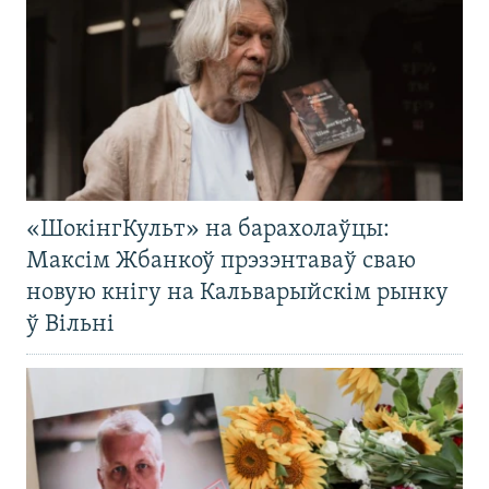
«ШокінгКульт» на барахолаўцы:
Максім Жбанкоў прэзэнтаваў сваю
новую кнігу на Кальварыйскім рынку
ў Вільні