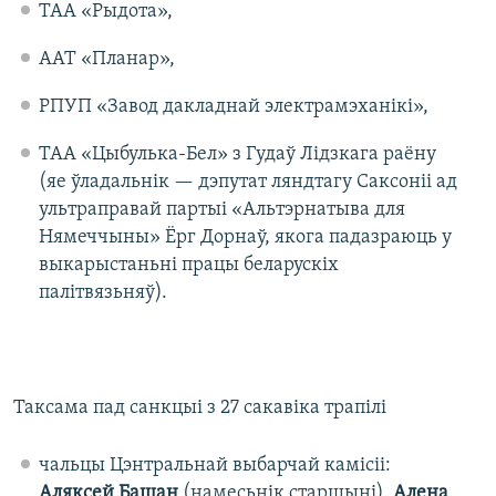
ТАА «Рыдота»,
ААТ «Планар»,
РПУП «Завод дакладнай электрамэханікі»,
ТАА «Цыбулька-Бел» з Гудаў Лідзкага раёну
(яе ўладальнік — дэпутат ляндтагу Саксоніі ад
ультраправай партыі «Альтэрнатыва для
Нямеччыны» Ёрг Дорнаў, якога падазраюць у
выкарыстаньні працы беларускіх
палітвязьняў).
Таксама пад санкцыі з 27 сакавіка трапілі
чальцы Цэнтральнай выбарчай камісіі:
Аляксей Башан
(намесьнік старшыні),
Алена