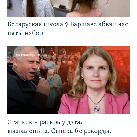
Беларуская школа ў Варшаве абвяшчае
пяты набор
Статкевіч раскрыў дэталі
вызваленьня. Сьпёка б’е рэкорды.