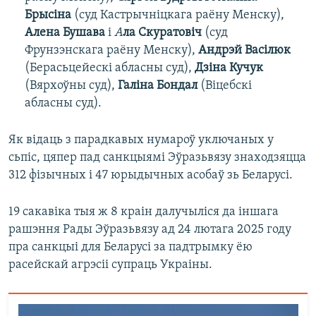
Брысіна
(суд Кастрычніцкага раёну Менску),
Алена Бушава
і
А
ла Скуратовіч
(суд
Фрунзэнскага раёну Менску),
Андрэй Васілюк
(Берасьцейескі абласны суд),
Дзіна Кучук
(Вярхоўны суд),
Галіна Бондал
(Віцебскі
абласны суд).
Як відаць з парадкавых нумароў уключаных у
сьпіс, цяпер пад санкцыямі Эўразьвязу знаходзяцца
312 фізычных і 47 юрыдычных асобаў зь Беларусі.
19 сакавіка тыя ж 8 краін далучыліся да іншага
рашэння Рады Эўразьвязу ад 24 лютага 2025 году
пра санкцыі для Беларусі за падтрымку ёю
расейскай агрэсіі супраць Украіны.