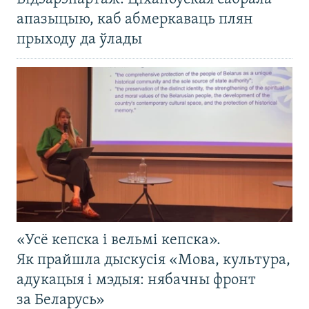
апазыцыю, каб абмеркаваць плян
прыходу да ўлады
«Усё кепска і вельмі кепска».
Як прайшла дыскусія «Мова, культура,
адукацыя і мэдыя: нябачны фронт
за Беларусь»