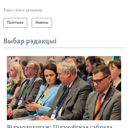
Тэмы гэтага артыкулу
Палітыка
Навіны
Выбар рэдакцыі
Відэарэпартаж: Ціханоўская сабрала