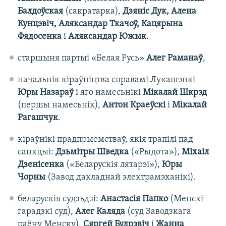
Балдоўская
(сакратарка),
Дзяніс Дук, Алена
Кунцэвіч, Аляксандар Ткачоў, Кацярына
Фядосенка
і
Аляксандар Южык
.
старшыня партыі «Белая Русь»
Алег Раманаў
,
начальнік кіраўніцтва справамі Лукашэнкі
Юры Назараў
і яго намесьнікі
Мікалай Шкрэд
(першы намесьнік),
Антон Краеўскі
і
Мікалай
Рагашчук
.
кіраўнікі прадпрыемстваў, якія трапілі пад
санкцыі:
Дзьмітры Шведка
(«Рыдота»),
Міхаіл
Дзенісенка
(«Беларускія лятарэі»),
Юры
Чорны
(Завод дакладнай электрамэханікі).
беларускія судзьдзі:
Анастасія Папко
(Менскі
гарадзкі суд),
Алег Каляда
(суд Заводзкага
раёну Менску),
Сяргей Будрэвіч
і
Жанна