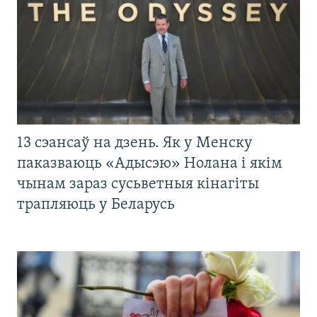
13 сэансаў на дзень. Як у Менску
паказваюць «Адысэю» Нолана і якім
чынам зараз сусьветныя кінагіты
трапляюць у Беларусь