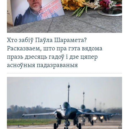
Хто забіў Паўла Шарамета?
Расказваем, што пра гэта вядома
празь дзесяць гадоў і дзе цяпер
асноўныя падазраваныя