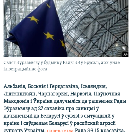
КУЛЬТУРА
МОВА
КАЛЯНДАР
НА ХВАЛЯХ СВАБОДЫ
Сьцяг Эўразьвязу ў будынку Рады ЭЗ ў Брусэлі, архіўнае
ілюстрацыйнае фота
Альбанія, Босьнія і Герцагавіна, Ісьляндыя,
Ліхтэнштайн, Чарнагорыя, Нарвэгія, Паўночная
Македонія і Ўкраіна далучыліся да рашэньня Рады
Эўразьвязу ад 27 сакавіка пра санкцыі ў
дачыненьні да Беларусі ў сувязі з сытуацыяй у
краіне і саўдзелам Беларусі ў расейскай агрэсіі
супраць Украіны,
паведаміла
Рада ЭЗ 15 красавіка.