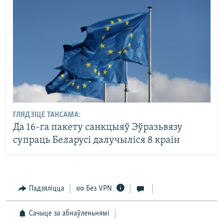
ГЛЯДЗІЦЕ ТАКСАМА:
Да 16-га пакету санкцыяў Эўразьвязу
супраць Беларусі далучыліся 8 краін
Падзяліцца
Без VPN
Сачыце за абнаўленьнямі