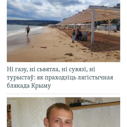
Ні газу, ні сьвятла, ні сувязі, ні
турыстаў: як праходзіць лягістычная
блякада Крыму