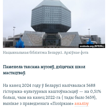
КУЛЬТУРА
МОВА
КАЛЯНДАР
НА ХВАЛЯХ СВАБОДЫ
Нацыянальная бібліятэка Беларусі. Архіўнае фота
Паменела таксама музэяў, дзіцячых школ
мастацтваў.
На канец 2024 году ў Беларусі налічвалася 5688
гісторыка-культурных каштоўнасьцяў — на 0,51%
больш, чым на канец 2022-га ( тады было 5659),
вынікае з праведзенага «Позіркам»
аналізу