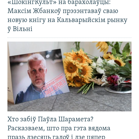
«ШокінгКульт» на барахолаўцы:
Максім Жбанкоў прэзэнтаваў сваю
новую кнігу на Кальварыйскім рынку
ў Вільні
Хто забіў Паўла Шарамета?
Расказваем, што пра гэта вядома
празь дзесяць гадоў і дзе цяпер