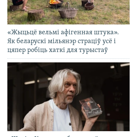
«Жыцьцё вельмі афігенная штука».
Як беларускі мільянэр страціў усё і
цяпер робіць хаткі для турыстаў