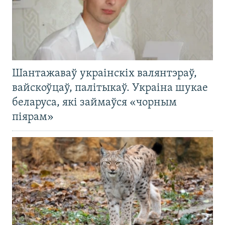
Шантажаваў украінскіх валянтэраў,
вайскоўцаў, палітыкаў. Украіна шукае
беларуса, які займаўся «чорным
піярам»