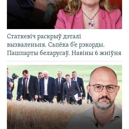
Статкевіч раскрыў дэталі
вызваленьня. Сьпёка б’е рэкорды.
Пашпарты беларусаў. Навіны 6 жніўня