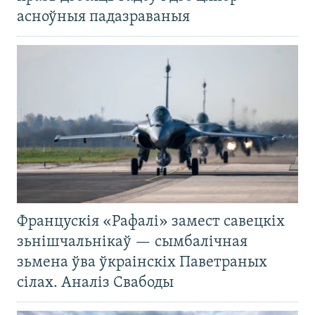
асноўныя падазраваныя
Францускія «Рафалі» замест савецкіх
зьнішчальнікаў — сымбалічная
зьмена ўва ўкраінскіх Паветраных
сілах. Аналіз Свабоды