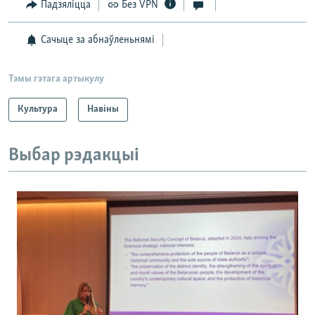
Падзяліцца
Без VPN
Сачыце за абнаўленьнямі
Тэмы гэтага артыкулу
Культура
Навіны
Выбар рэдакцыі