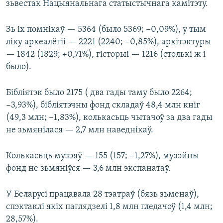
зьвестак Нацыянальнага статыстычнага камітэту.
Зь іх помнікаў — 5364 (было 5369; −0,09%), у тым
ліку археалёгіі — 2221 (2240; −0,85%), архітэктуры
— 1842 (1829; +0,71%), гісторыі — 1216 (столькі ж і
было).
Бібліятэк было 2175 ( два гады таму было 2264;
−3,93%), бібліятэчны фонд складаў 48,4 млн кніг
(49,3 млн; −1,83%), колькасьць чытачоў за два гады
не зьмянілася — 2,7 млн наведнікаў.
Колькасьць музэяў — 155 (157; −1,27%), музэйны
фонд не зьмяніўся — 3,6 млн экспанатаў.
У Беларусі працавала 28 тэатраў (бязь зьменаў),
спэктаклі якіх паглядзелі 1,8 млн гледачоў (1,4 млн;
28,57%).