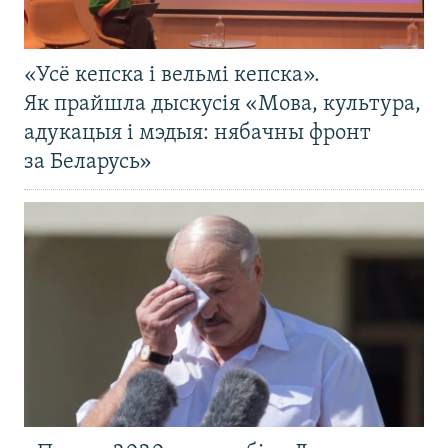
«Усё кепска і вельмі кепска».
Як прайшла дыскусія «Мова, культура,
адукацыя і мэдыя: нябачны фронт
за Беларусь»