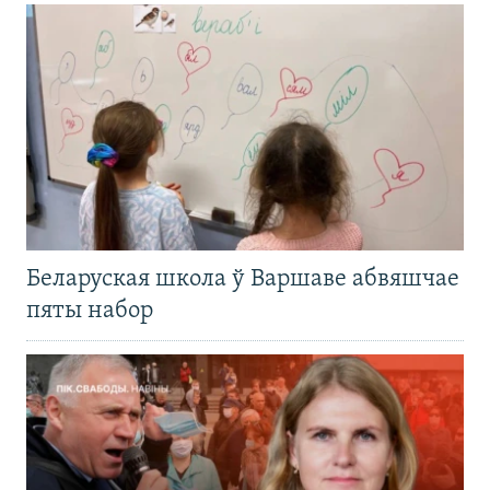
Беларуская школа ў Варшаве абвяшчае
пяты набор