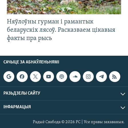
Няўлоўны гурман і рамантык
беларускіх лясоў. Расказваем цікавыя
факты пра рысь
САЧЫЦЕ ЗА АБНАЎЛЕНЬНЯМІ
РАЗЬДЗЕЛЫ САЙТУ
ІНФАРМАЦЫЯ
Радыё Свабода © 2026 РС | Усе правы захаваныя.