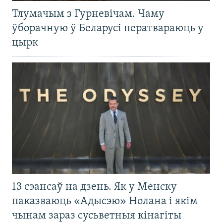
Тлумачым з Гурневічам. Чаму
ўборачную ў Беларусі ператвараюць у
цырк
13 сэансаў на дзень. Як у Менску
паказваюць «Адысэю» Нолана і якім
чынам зараз сусьветныя кінагіты