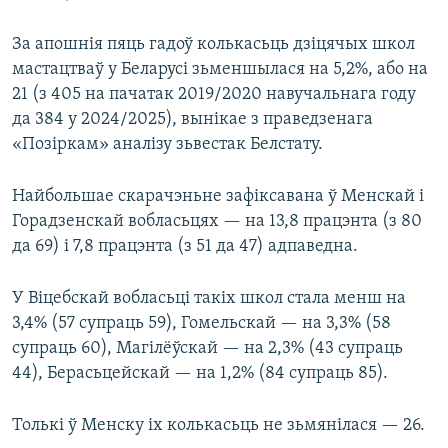
За апошнія пяць гадоў колькасьць дзіцячых школ
мастацтваў у Беларусі зьменшылася на 5,2%, або на
21 (з 405 на пачатак 2019/2020 навучальнага году
да 384 у 2024/2025), вынікае з праведзенага
«Позiркам» аналізу зьвестак Белстату.
Найбольшае скарачэньне зафіксавана ў Менскай і
Горадзенскай вобласьцях — на 13,8 працэнта (з 80
да 69) і 7,8 працэнта (з 51 да 47) адпаведна.
У Віцебскай вобласьці такіх школ стала менш на
3,4% (57 супраць 59), Гомельскай — на 3,3% (58
супраць 60), Магілёўскай — на 2,3% (43 супраць
44), Берасьцейскай — на 1,2% (84 супраць 85).
Толькі ў Менску іх колькасьць не зьмянілася — 26.