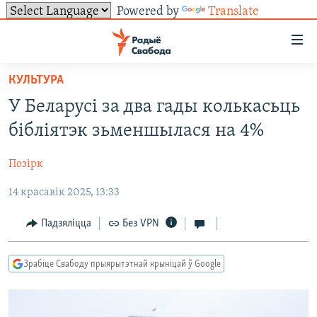
Powered by
Translate
Лінкі
ўнівэрсальнага
доступу
КУЛЬТУРА
НАВІНЫ
Перайсьці
У Беларусі за два гады колькасьць
да
ТОЛЬКІ НА СВАБОДЗЕ
УСЕ НАВІНЫ
бібліятэк зьменшылася на 4%
галоўнага
СУВЯЗЬ
ВІДЭА І ФОТА
ТЭСТЫ
зьместу
Позірк
Перайсьці
ПАДПІСАЦЦА
ЛЮДЗІ
БЛОГІ
АБЫСЬЦІ БЛЯКАВАНЬНЕ
да
14 красавік 2025, 13:33
ПАЛІТЫКА
ГІСТОРЫЯ НА СВАБОДЗЕ
ПАДЗЯЛІЦЦА ІНФАРМАЦЫЯЙ
RSS
галоўнай
САЧЫЦЕ ЗА АБНАЎЛЕНЬНЯМІ
навігацыі
ЭКАНОМІКА
ПАДКАСТЫ
ПАДКАСТЫ
Падзяліцца
Без VPN
Перайсьці
ВАЙНА
КНІГІ
FACEBOOK
да
Зрабіце Свабоду прыярытэтнай крыніцай ў Google
БЕЛАРУСЫ НА ВАЙНЕ
АЎДЫЁКНІГІ
TWITTER
пошуку
ПАЛІТВЯЗЬНІ
PREMIUM
Усе сайты РС/РСЭ