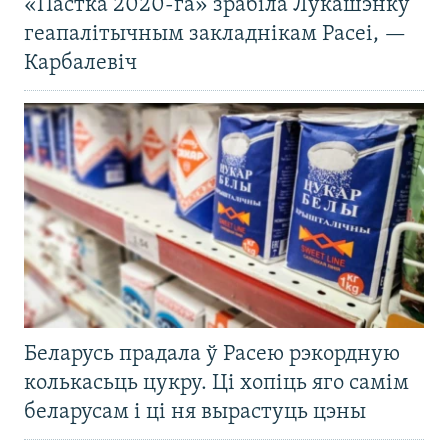
«Пастка 2020-га» зрабіла Лукашэнку
геапалітычным закладнікам Расеі, —
Карбалевіч
Беларусь прадала ў Расею рэкордную
колькасьць цукру. Ці хопіць яго самім
беларусам і ці ня вырастуць цэны