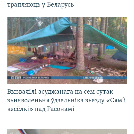
трапляюць у Беларусь
Вызвалілі асуджанага на сем сутак
зьняволеньня ўдзельніка зьезду «Сям’і
вясёлкі» пад Расонамі