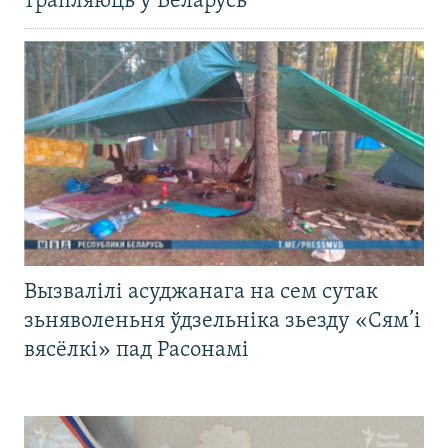
трапляюць у Беларусь
Вызвалілі асуджанага на сем сутак
зьняволеньня ўдзельніка зьезду «Сям’і
вясёлкі» пад Расонамі