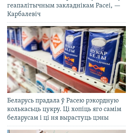
геапалітычным закладнікам Расеі, —
Карбалевіч
Беларусь прадала ў Расею рэкордную
колькасьць цукру. Ці хопіць яго самім
беларусам і ці ня вырастуць цэны