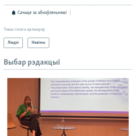
Сачыце за абнаўленьнямі
Тэмы гэтага артыкулу
Людзі
Навіны
Выбар рэдакцыі