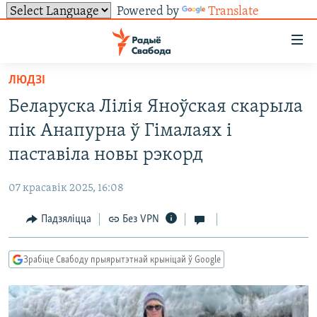
Powered by
Translate
Лінкі
ўнівэрсальнага
доступу
ЛЮДЗІ
НАВІНЫ
Перайсьці
Беларуска Лілія Яноўская скарыла
да
ТОЛЬКІ НА СВАБОДЗЕ
УСЕ НАВІНЫ
пік Анапурна ў Гімалаях і
галоўнага
СУВЯЗЬ
ВІДЭА І ФОТА
ТЭСТЫ
зьместу
паставіла новы рэкорд
Перайсьці
ПАДПІСАЦЦА
ЛЮДЗІ
БЛОГІ
АБЫСЬЦІ БЛЯКАВАНЬНЕ
да
07 красавік 2025, 16:08
ПАЛІТЫКА
ГІСТОРЫЯ НА СВАБОДЗЕ
ПАДЗЯЛІЦЦА ІНФАРМАЦЫЯЙ
RSS
галоўнай
САЧЫЦЕ ЗА АБНАЎЛЕНЬНЯМІ
Падзяліцца
Без VPN
навігацыі
ЭКАНОМІКА
ПАДКАСТЫ
ПАДКАСТЫ
Перайсьці
ВАЙНА
КНІГІ
FACEBOOK
да
Зрабіце Свабоду прыярытэтнай крыніцай ў Google
БЕЛАРУСЫ НА ВАЙНЕ
АЎДЫЁКНІГІ
TWITTER
пошуку
ПАЛІТВЯЗЬНІ
PREMIUM
Усе сайты РС/РСЭ