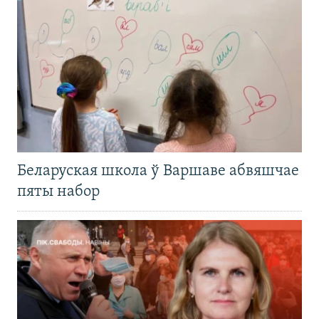
Беларуская школа ў Варшаве абвяшчае
пяты набор