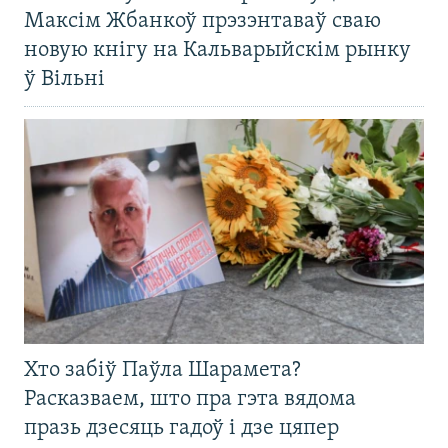
Максім Жбанкоў прэзэнтаваў сваю
новую кнігу на Кальварыйскім рынку
ў Вільні
Хто забіў Паўла Шарамета?
Расказваем, што пра гэта вядома
празь дзесяць гадоў і дзе цяпер