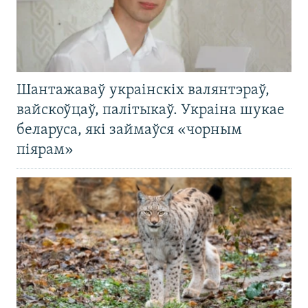
Шантажаваў украінскіх валянтэраў,
вайскоўцаў, палітыкаў. Украіна шукае
беларуса, які займаўся «чорным
піярам»