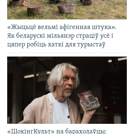
«Жыцьцё вельмі афігенная штука».
Як беларускі мільянэр страціў усё і
цяпер робіць хаткі для турыстаў
«ШокінгКульт» на барахолаўцы: