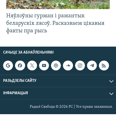
Няўлоўны гурман і рамантык
беларускіх лясоў. Расказваем цікавыя
факты пра рысь
САЧЫЦЕ ЗА АБНАЎЛЕНЬНЯМІ
РАЗЬДЗЕЛЫ САЙТУ
ІНФАРМАЦЫЯ
Радыё Свабода © 2026 РС | Усе правы захаваныя.