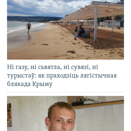
Ні газу, ні сьвятла, ні сувязі, ні
турыстаў: як праходзіць лягістычная
блякада Крыму