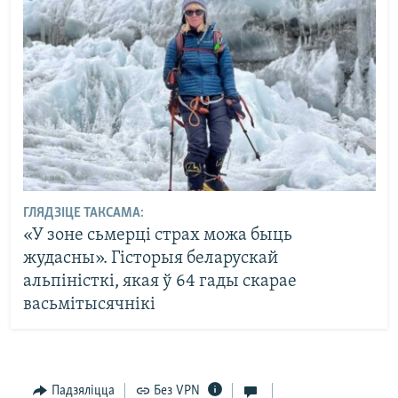
ГЛЯДЗІЦЕ ТАКСАМА:
«У зоне сьмерці страх можа быць
жудасны». Гісторыя беларускай
альпіністкі, якая ў 64 гады скарае
васьмітысячнікі
Падзяліцца
Без VPN