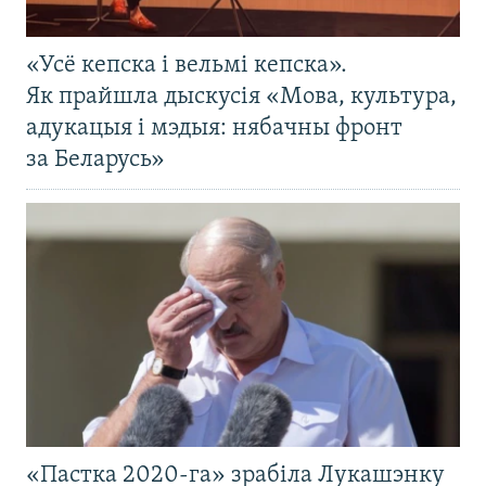
«Усё кепска і вельмі кепска».
Як прайшла дыскусія «Мова, культура,
адукацыя і мэдыя: нябачны фронт
за Беларусь»
«Пастка 2020-га» зрабіла Лукашэнку