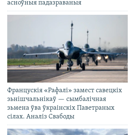
асноўныя падазраваныя
Францускія «Рафалі» замест савецкіх
зьнішчальнікаў — сымбалічная
зьмена ўва ўкраінскіх Паветраных
сілах. Аналіз Свабоды