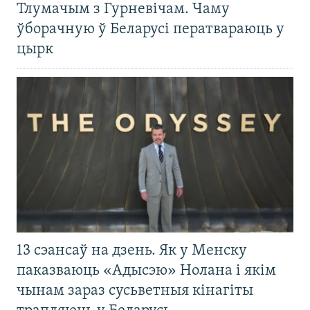
Тлумачым з Гурневічам. Чаму
ўборачную ў Беларусі ператвараюць у
цырк
13 сэансаў на дзень. Як у Менску
паказваюць «Адысэю» Нолана і якім
чынам зараз сусьветныя кінагіты