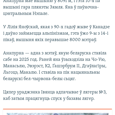
Анапурна мае вышыню ў 8091 м, і гэта 10-я па
вышыні гара плянэты Зямля. Яна ў паўночна-
цэнтральным Нэпале.
У Лілія Яноўскай, якая з 90-х гадоў жыве ў Канадзе
і даўно займаецца альпінізмам, гэта ўжо 9-ы з 14-і
пікаў, вышыня якіх перавышае 8000 мэтраў.
Анапурна — адна з мэтаў, якую беларуска ставіла
сабе на 2025 год. Раней яна ўзыходзіла на Чо-Ую,
Манасьлю, Эвэрэст, К2, Ґашэрбрум II, Дгаўлаґіры,
Льгоцэ, Макалю. І ставіла на пік нацыянальны
беларускі бел-чырвона-белы сьцяг.
Цяпер ураджэнка Івянца адпачывае ў лягеры № 3,
каб затым працягнуць спуск у базавы лягер.