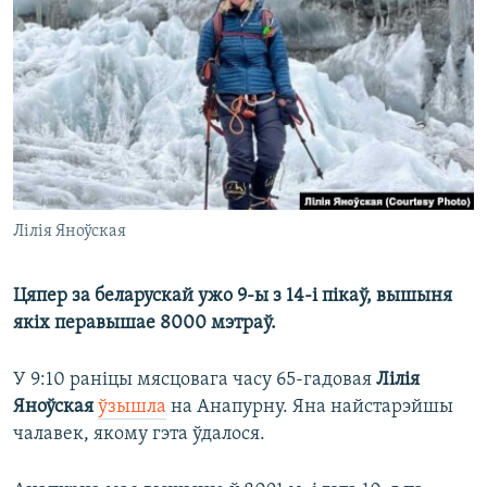
КУЛЬТУРА
МОВА
КАЛЯНДАР
НА ХВАЛЯХ СВАБОДЫ
Лілія Яноўская
Цяпер за беларускай ужо 9-ы з 14-і пікаў, вышыня
якіх перавышае 8000 мэтраў.
У 9:10 раніцы мясцовага часу 65-гадовая
Лілія
Яноўская
ўзышла
на Анапурну. Яна найстарэйшы
чалавек, якому гэта ўдалося.