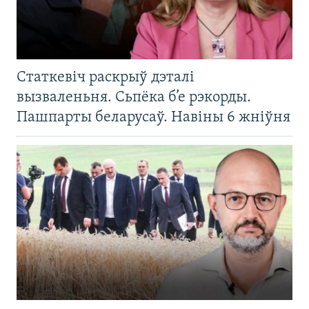
Статкевіч раскрыў дэталі
вызваленьня. Сьпёка б’е рэкорды.
Пашпарты беларусаў. Навіны 6 жніўня