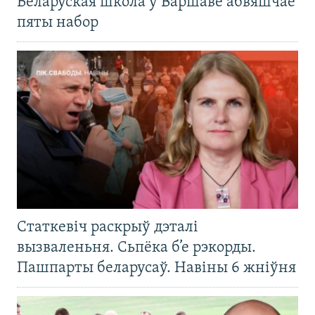
Беларуская школа ў Варшаве абвяшчае
пяты набор
Статкевіч раскрыў дэталі
вызваленьня. Сьпёка б’е рэкорды.
Пашпарты беларусаў. Навіны 6 жніўня