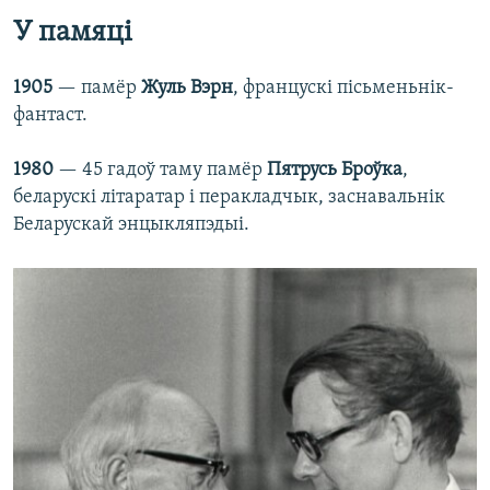
У памяці
1905
— памёр
Жуль Вэрн
, францускі пісьменьнік-
фантаст.
1980
— 45 гадоў таму памёр
Пятрусь Броўка
,
беларускі літаратар і перакладчык, заснавальнік
Беларускай энцыкляпэдыі.