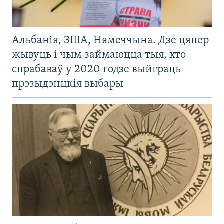
Альбанія, ЗША, Нямеччына. Дзе цяпер
жывуць і чым займаюцца тыя, хто
спрабаваў у 2020 годзе выйграць
прэзыдэнцкія выбары