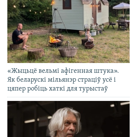
«Жыцьцё вельмі афігенная штука».
Як беларускі мільянэр страціў усё і
цяпер робіць хаткі для турыстаў