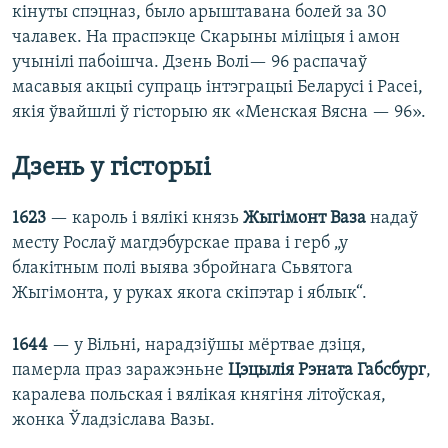
кінуты спэцназ, было арыштавана болей за 30
чалавек. На праспэкце Скарыны міліцыя і амон
учынілі пабоішча. Дзень Волі— 96 распачаў
масавыя акцыі супраць інтэграцыі Беларусі і Расеі,
якія ўвайшлі ў гісторыю як «Менская Вясна — 96».
Дзень у гісторыі
1623
— кароль і вялікі князь
Жыгімонт Ваза
надаў
месту Рослаў магдэбурскае права і герб „у
блакітным полі выява збройнага Сьвятога
Жыгімонта, у руках якога скіпэтар і яблык“.
1644
— у Вільні, нарадзіўшы мёртвае дзіця,
памерла праз заражэньне
Цэцылія Рэната Габсбург
,
каралева польская і вялікая княгіня літоўская,
жонка Ўладзіслава Вазы.