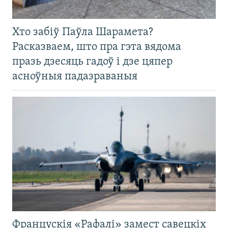
Хто забіў Паўла Шарамета?
Расказваем, што пра гэта вядома
празь дзесяць гадоў і дзе цяпер
асноўныя падазраваныя
Францускія «Рафалі» замест савецкіх