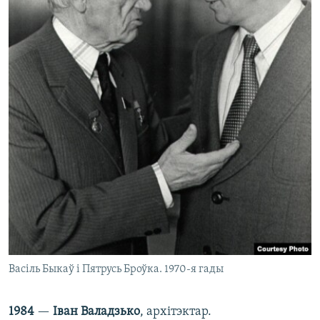
Васіль Быкаў і Пятрусь Броўка. 1970-я гады
1984
—
Iван Валадзько
, архітэктар.