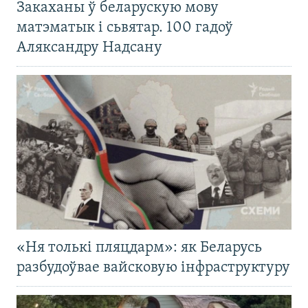
Закаханы ў беларускую мову
матэматык і сьвятар. 100 гадоў
Аляксандру Надсану
«Ня толькі пляцдарм»: як Беларусь
разбудоўвае вайсковую інфраструктуру