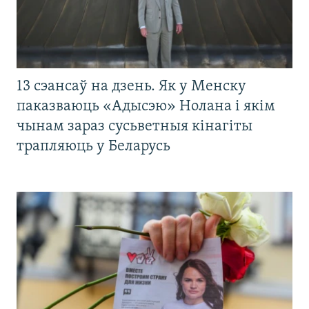
13 сэансаў на дзень. Як у Менску
паказваюць «Адысэю» Нолана і якім
чынам зараз сусьветныя кінагіты
трапляюць у Беларусь