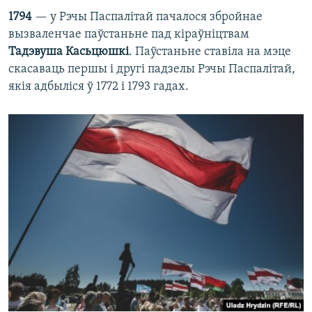
1794
— у Рэчы Паспалітай пачалося збройнае
вызваленчае паўстаньне пад кіраўніцтвам
Тадэвуша Касьцюшкі
. Паўстаньне ставіла на мэце
скасаваць першы і другі падзелы Рэчы Паспалітай,
якія адбыліся ў 1772 і 1793 гадах.