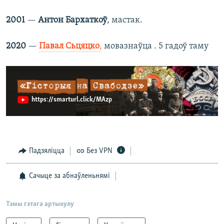
2001
—
Антон Бархаткоў
, мастак.
2020
—
Павал Сьцяцко
,
мовазнаўца . 5 гадоў таму
https://smarturl.click/MAzp
Падзяліцца
Без VPN
Сачыце за абнаўленьнямі
Тэмы гэтага артыкулу