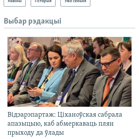
Навіны
Гісторыя
Ужо сёньня
Выбар рэдакцыі
Відэарэпартаж: Ціханоўская сабрала
апазыцыю, каб абмеркаваць плян
прыходу да ўлады