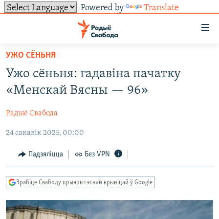
Powered by
Translate
Лінкі
ўнівэрсальнага
доступу
УЖО СЁНЬНЯ
НАВІНЫ
Перайсьці
Ужо сёньня: гадавіна пачатку
да
ТОЛЬКІ НА СВАБОДЗЕ
УСЕ НАВІНЫ
«Менскай Вясны — 96»
галоўнага
СУВЯЗЬ
ВІДЭА І ФОТА
ТЭСТЫ
зьместу
Радыё Свабода
Перайсьці
ПАДПІСАЦЦА
ЛЮДЗІ
БЛОГІ
АБЫСЬЦІ БЛЯКАВАНЬНЕ
да
24 сакавік 2025, 00:00
ПАЛІТЫКА
ГІСТОРЫЯ НА СВАБОДЗЕ
ПАДЗЯЛІЦЦА ІНФАРМАЦЫЯЙ
RSS
галоўнай
САЧЫЦЕ ЗА АБНАЎЛЕНЬНЯМІ
навігацыі
ЭКАНОМІКА
ПАДКАСТЫ
ПАДКАСТЫ
Падзяліцца
Без VPN
Перайсьці
ВАЙНА
КНІГІ
FACEBOOK
да
Зрабіце Свабоду прыярытэтнай крыніцай ў Google
БЕЛАРУСЫ НА ВАЙНЕ
АЎДЫЁКНІГІ
TWITTER
пошуку
ПАЛІТВЯЗЬНІ
PREMIUM
Усе сайты РС/РСЭ