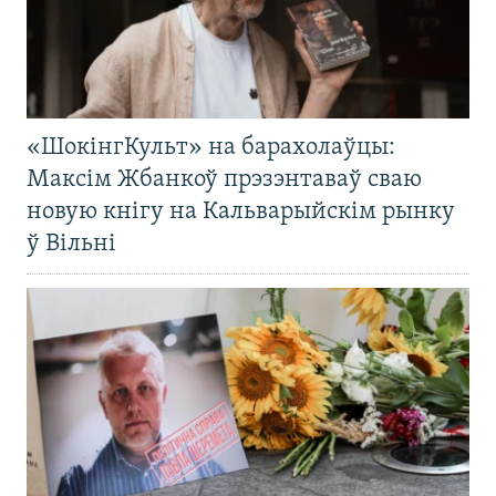
«ШокінгКульт» на барахолаўцы:
Максім Жбанкоў прэзэнтаваў сваю
новую кнігу на Кальварыйскім рынку
ў Вільні