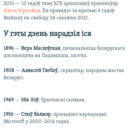
2015 — 10 гадоў таму КГБ арыштаваў краязнаўцу
Алеся Юркойця
. Ён правядзе за кратамі 6 гадоў.
Выйшаў на свабоду 24 сакавіка 2021.
У гэты дзень нарадзіл іся
1896
—
Вера Маслоўская
, пачынальніца беларускага
школьніцтва на Падляшшы, паэтка.
1908
—
Аляксей Глебаў
, скульптар, народны мастак
Беларусі.
1949
—
Нік Лоў
, брытанскі сьпявак.
1956
—
Стыў Балмэр
, прэзыдэнт карпарацыі
Microsoft у 2000–2014 гадах.