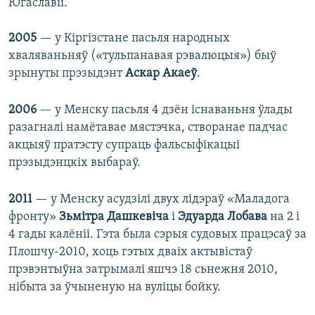
Югаславіі.
2005
— у Кіргізстане пасьля народных
хваляваньняў («тульпанавая рэвалюцыя») быў
зрынуты прэзыдэнт
Аскар Акаеў
.
2006
— у Менску пасьля 4 дзён існаваньня ўлады
разагналі намётавае мястэчка, створанае падчас
акцыяў пратэсту супраць фальсыфікацыі
прэзыдэнцкіх выбараў.
2011
— у Менску асудзілі двух лідэраў «Маладога
фронту»
Зьмітра Дашкевіча
і
Эдуарда Лобава
на 2 і
4 гады калёніі. Гэта была сэрыя судовых працэсаў за
Плошчу-2010, хоць гэтых дваіх актывістаў
прэвэнтыўна затрымалі яшчэ 18 сьнежня 2010,
нібыта за ўчыненую на вуліцы бойку.