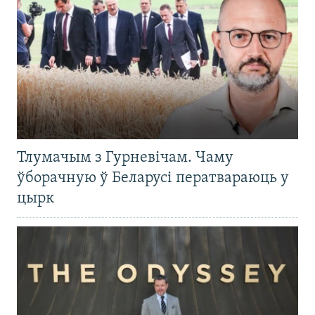
Тлумачым з Гурневічам. Чаму
ўборачную ў Беларусі ператвараюць у
цырк