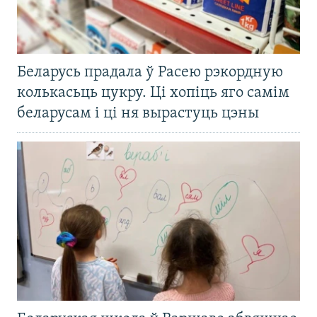
Беларусь прадала ў Расею рэкордную
колькасьць цукру. Ці хопіць яго самім
беларусам і ці ня вырастуць цэны