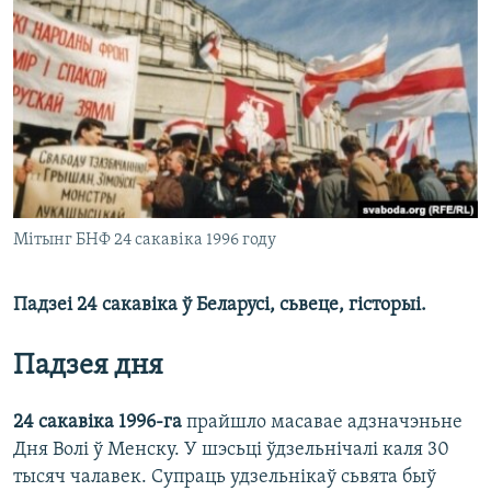
КУЛЬТУРА
МОВА
КАЛЯНДАР
НА ХВАЛЯХ СВАБОДЫ
Мітынг БНФ 24 сакавіка 1996 году
Падзеі 24 сакавіка ў Беларусі, сьвеце, гісторыі.
Падзея дня
24 сакавіка 1996-га
прайшло масавае адзначэньне
Дня Волі ў Менску. У шэсьці ўдзельнічалі каля 30
тысяч чалавек. Супраць удзельнікаў сьвята быў