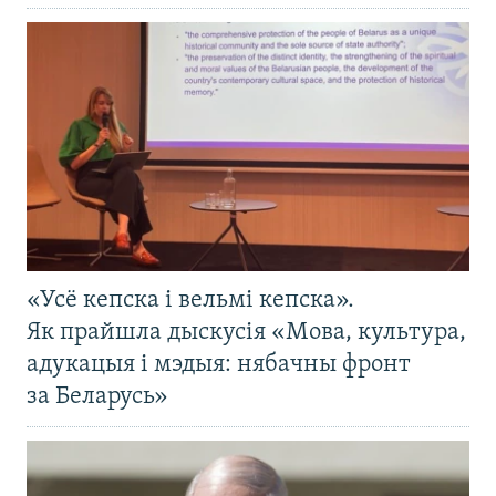
«Усё кепска і вельмі кепска».
Як прайшла дыскусія «Мова, культура,
адукацыя і мэдыя: нябачны фронт
за Беларусь»