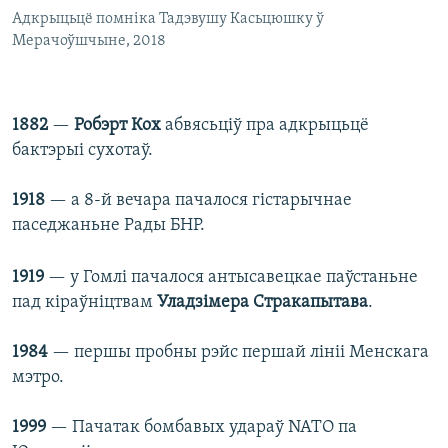
Адкрыцьцё помніка Тадэвушу Касьцюшку ў
Мерачоўшчыне, 2018
1882
—
Робэрт Кох
абвясьціў пра адкрыцьцё
бактэрыі сухотаў.
1918
— а 8-й вечара пачалося гістарычнае
паседжаньне Рады БНР.
1919
— у Гомлі пачалося антысавецкае паўстаньне
пад кіраўніцтвам
Уладзімера
Стракапытава
.
1984
— першы пробны рэйс першай лініі Менскага
мэтро.
1999
— Пачатак бомбавых удараў NATO па