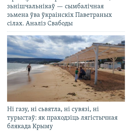
зьнішчальнікаў — сымбалічная
зьмена ўва ўкраінскіх Паветраных
сілах. Аналіз Свабоды
Ні газу, ні сьвятла, ні сувязі, ні
турыстаў: як праходзіць лягістычная
блякада Крыму