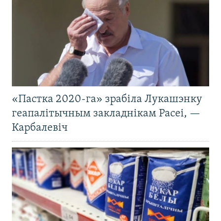
«Пастка 2020-га» зрабіла Лукашэнку
геапалітычным закладнікам Расеі, —
Карбалевіч