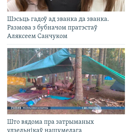
Шэсьць гадоў ад званка да званка.
Размова з бубначом пратэстаў
Аляксеем Санчуком
Што вядома пра затрыманых
удзельнікаў нашумелага