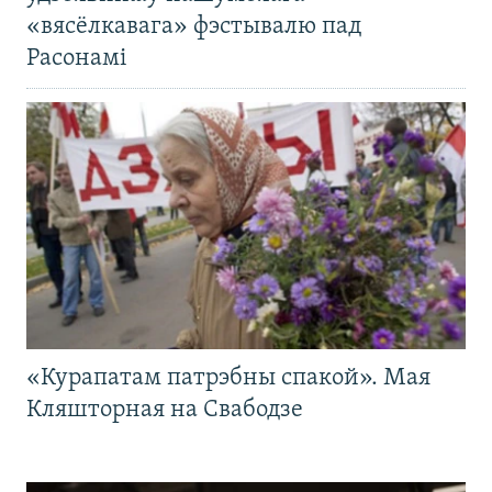
«вясёлкавага» фэстывалю пад
Расонамі
«Курапатам патрэбны спакой». Мая
Кляшторная на Свабодзе