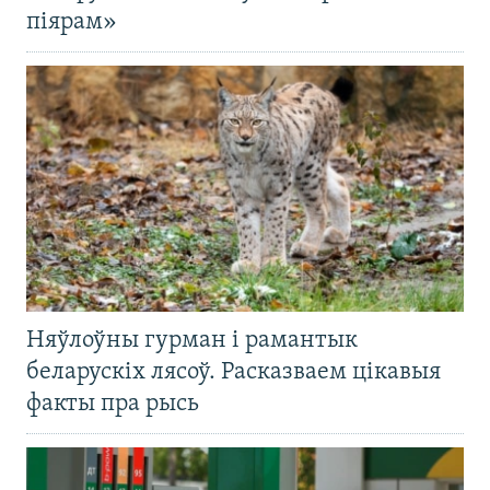
піярам»
Няўлоўны гурман і рамантык
беларускіх лясоў. Расказваем цікавыя
факты пра рысь