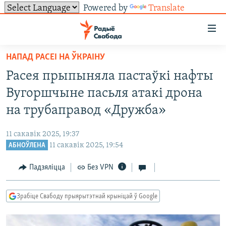
Powered by
Translate
Лінкі
ўнівэрсальнага
доступу
НАПАД РАСЕІ НА ЎКРАІНУ
НАВІНЫ
Перайсьці
Расея прыпыняла пастаўкі нафты
да
ТОЛЬКІ НА СВАБОДЗЕ
УСЕ НАВІНЫ
Вугоршчыне пасьля атакі дрона
галоўнага
СУВЯЗЬ
ВІДЭА І ФОТА
ТЭСТЫ
зьместу
на трубаправод «Дружба»
Перайсьці
ПАДПІСАЦЦА
ЛЮДЗІ
БЛОГІ
АБЫСЬЦІ БЛЯКАВАНЬНЕ
да
11 сакавік 2025, 19:37
ПАЛІТЫКА
ГІСТОРЫЯ НА СВАБОДЗЕ
ПАДЗЯЛІЦЦА ІНФАРМАЦЫЯЙ
RSS
галоўнай
11 сакавік 2025, 19:54
АБНОЎЛЕНА
САЧЫЦЕ ЗА АБНАЎЛЕНЬНЯМІ
навігацыі
ЭКАНОМІКА
ПАДКАСТЫ
ПАДКАСТЫ
Падзяліцца
Без VPN
Перайсьці
ВАЙНА
КНІГІ
FACEBOOK
да
БЕЛАРУСЫ НА ВАЙНЕ
АЎДЫЁКНІГІ
TWITTER
пошуку
Зрабіце Свабоду прыярытэтнай крыніцай ў Google
ПАЛІТВЯЗЬНІ
PREMIUM
Усе сайты РС/РСЭ