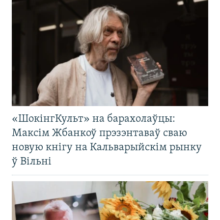
«ШокінгКульт» на барахолаўцы:
Максім Жбанкоў прэзэнтаваў сваю
новую кнігу на Кальварыйскім рынку
ў Вільні