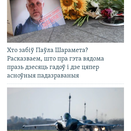
Хто забіў Паўла Шарамета?
Расказваем, што пра гэта вядома
празь дзесяць гадоў і дзе цяпер
асноўныя падазраваныя