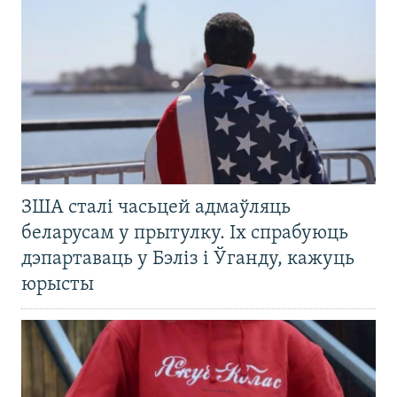
ЗША сталі часьцей адмаўляць
беларусам у прытулку. Іх спрабуюць
дэпартаваць у Бэліз і Ўганду, кажуць
юрысты