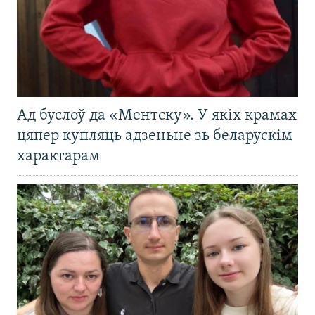
Ад буслоў да «Ментску». У якіх крамах
цяпер купляць адзеньне зь беларускім
характарам