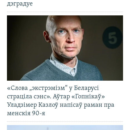
дэградуе
«Слова „экстрэмізм“ у Беларусі
страціла сэнс». Аўтар «Гопнікаў»
Уладзімер Казлоў напісаў раман пра
менскія 90-я