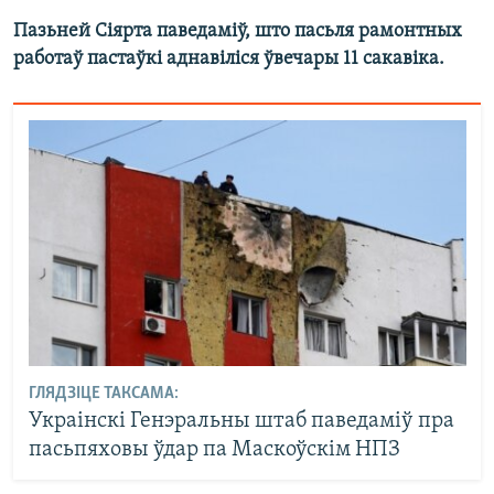
Пазьней Сіярта паведаміў, што пасьля рамонтных
работаў пастаўкі аднавіліся ўвечары 11 сакавіка.
ГЛЯДЗІЦЕ ТАКСАМА:
Украінскі Генэральны штаб паведаміў пра
пасьпяховы ўдар па Маскоўскім НПЗ