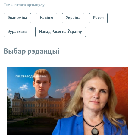
Тэмы гэтага артыкулу
Эканоміка
Навіны
Украіна
Расея
Эўразьвяз
Напад Расеі на Ўкраіну
Выбар рэдакцыі