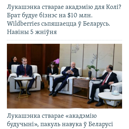
Лукашэнка стварае акадэмію для Колі?
Брат будуе бізнэс на $10 млн.
Wildberries сьпяшаецца ў Беларусь.
Навіны 5 жніўня
Лукашэнка стварае «акадэмію
будучыні», пакуль навука ў Беларусі