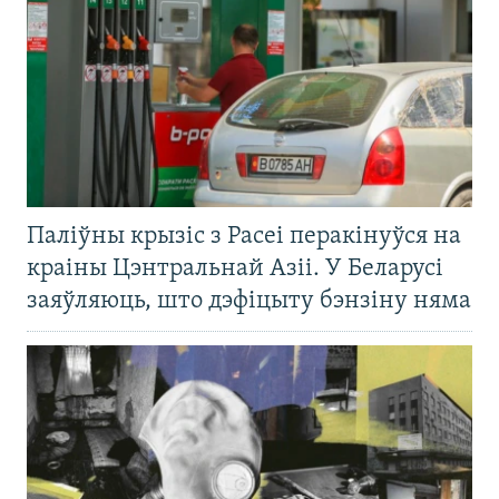
Паліўны крызіс з Расеі перакінуўся на
краіны Цэнтральнай Азіі. У Беларусі
заяўляюць, што дэфіцыту бэнзіну няма