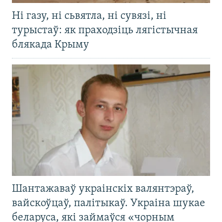
Ні газу, ні сьвятла, ні сувязі, ні
турыстаў: як праходзіць лягістычная
блякада Крыму
Шантажаваў украінскіх валянтэраў,
вайскоўцаў, палітыкаў. Украіна шукае
беларуса, які займаўся «чорным