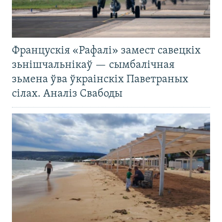
Францускія «Рафалі» замест савецкіх
зьнішчальнікаў — сымбалічная
зьмена ўва ўкраінскіх Паветраных
сілах. Аналіз Свабоды