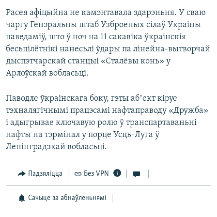
Расея афіцыйна не камэнтавала здарэньня. У сваю
чаргу Генэральны штаб Узброеных сілаў Украіны
паведаміў, што ў ноч на 11 сакавіка ўкраінскія
бесьпілётнікі нанесьлі ўдары па лінейна-вытворчай
дыспэтчарскай станцыі «Сталёвы конь» у
Арлоўскай вобласьці.
Паводле ўкраінскага боку, гэты абʼект кіруе
тэхналягічнымі працэсамі нафтаправоду «Дружба»
і адыгрывае ключавую ролю ў транспартаваньні
нафты на тэрмінал у порце Усць-Луга ў
Ленінградзкай вобласьці.
Падзяліцца
Без VPN
Сачыце за абнаўленьнямі