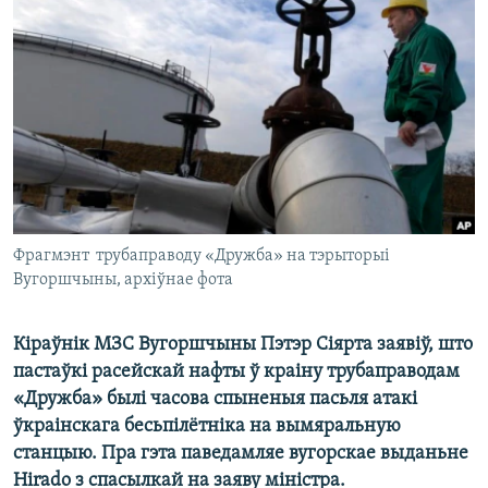
КУЛЬТУРА
МОВА
КАЛЯНДАР
НА ХВАЛЯХ СВАБОДЫ
Фрагмэнт трубаправоду «Дружба» на тэрыторыі
Вугоршчыны, архіўнае фота
Кіраўнік МЗС Вугоршчыны Пэтэр Сіярта заявіў, што
пастаўкі расейскай нафты ў краіну трубаправодам
«Дружба» былі часова спыненыя пасьля атакі
ўкраінскага бесьпілётніка на вымяральную
станцыю. Пра гэта паведамляе вугорскае выданьне
Hirado з спасылкай на заяву міністра.