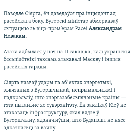
Паводле Сіярта, ён даведаўся пра інцыдэнт ад
расейскага боку. Вугорскі міністар абмеркаваў
сытуацыю зь віцэ-прэм’ерам Расеі
Аляксандрам
Новакам.
Атака адбылася ў ноч на 11 сакавіка, калі ўкраінскія
бесьпілётнікі таксама атакавалі Маскву і іншыя
расейскія гарады.
Сіярта назваў удары па абʼектах энэргетыкі,
зьвязаных з Вугоршчынай, непрымальнымі і
падкрэсьліў, што энэргазабесьпячэньне краіны —
гэта пытаньне яе сувэрэнітэту. Ён заклікаў Кіеў не
атакаваць інфраструктуру, якая вядзе ў
Вугоршчыну, адзначыўшы, што Будапэшт не нясе
адказнасьці за вайну.