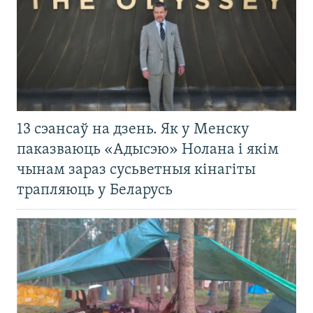
13 сэансаў на дзень. Як у Менску
паказваюць «Адысэю» Нолана і якім
чынам зараз сусьветныя кінагіты
трапляюць у Беларусь