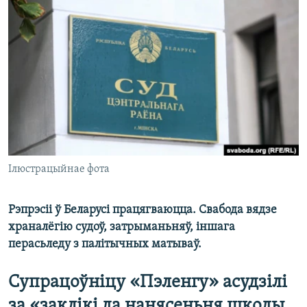
КУЛЬТУРА
МОВА
КАЛЯНДАР
НА ХВАЛЯХ СВАБОДЫ
Ілюстрацыйнае фота
Рэпрэсіі ў Беларусі працягваюцца. Свабода вядзе
храналёгію судоў, затрыманьняў, іншага
перасьледу з палітычных матываў.
Cупрацоўніцу «Пэленгу» асудзілі
за «заклікі да нанясеньня шкоды