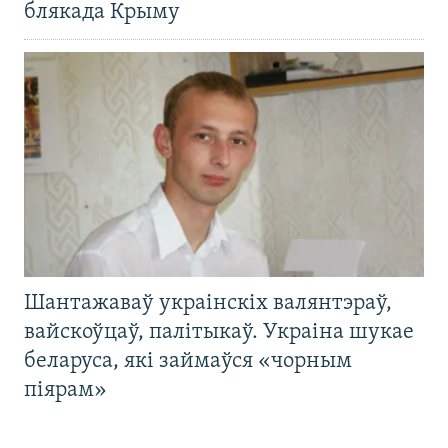
блякада Крыму
Шантажаваў украінскіх валянтэраў,
вайскоўцаў, палітыкаў. Украіна шукае
беларуса, які займаўся «чорным
піярам»