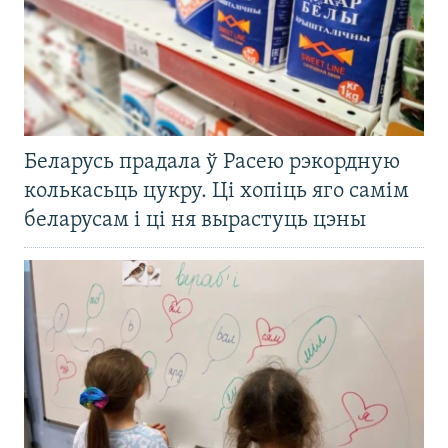
Беларусь прадала ў Расею рэкордную
колькасьць цукру. Ці хопіць яго самім
беларусам і ці ня вырастуць цэны