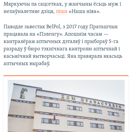
Мяркуючы па сацсетках, у жанчыны ёсьць муж і
непаўналетняе дзіця,
піша
«Наша ніва».
Паводле зьвестак BelPol, з 2017 году Праташчык
працавала на «Пэленгу». Апошнім часам —
кантралёрам аптычных дэталяў і прыбораў 5-га
разраду ў бюро тэхнічнага кантролю аптычнай і
касьмічнай вытворчасьці. Яна правярала якасьць
аптычных вырабаў.