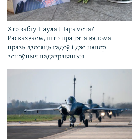
Хто забіў Паўла Шарамета?
Расказваем, што пра гэта вядома
празь дзесяць гадоў і дзе цяпер
асноўныя падазраваныя