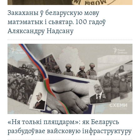
Закаханы ў беларускую мову
матэматык і сьвятар. 100 гадоў
Аляксандру Надсану
«Ня толькі пляцдарм»: як Беларусь
разбудоўвае вайсковую інфраструктуру