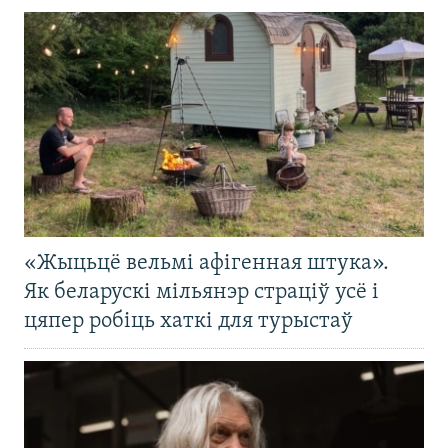
«Жыцьцё вельмі афігенная штука».
Як беларускі мільянэр страціў усё і
цяпер робіць хаткі для турыстаў