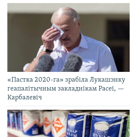
«Пастка 2020-га» зрабіла Лукашэнку
геапалітычным закладнікам Расеі, —
Карбалевіч