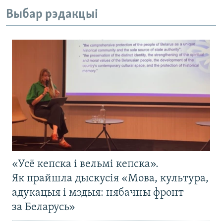
Выбар рэдакцыі
«Усё кепска і вельмі кепска».
Як прайшла дыскусія «Мова, культура,
адукацыя і мэдыя: нябачны фронт
за Беларусь»