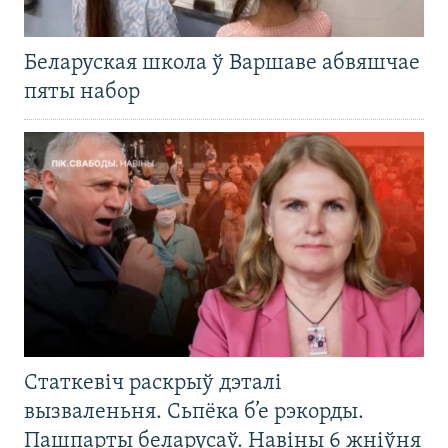
Беларуская школа ў Варшаве абвяшчае
пяты набор
Статкевіч раскрыў дэталі
вызваленьня. Сьпёка б’е рэкорды.
Пашпарты беларусаў. Навіны 6 жніўня