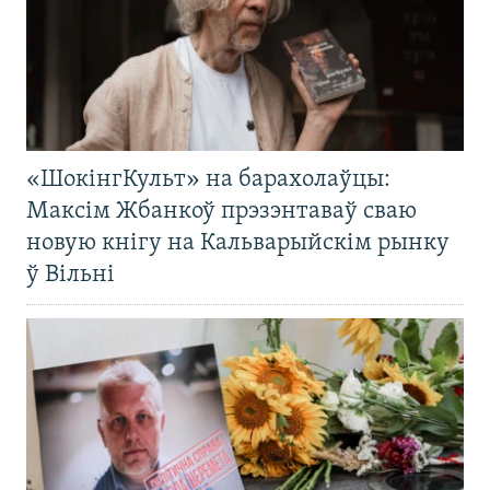
«ШокінгКульт» на барахолаўцы:
Максім Жбанкоў прэзэнтаваў сваю
новую кнігу на Кальварыйскім рынку
ў Вільні