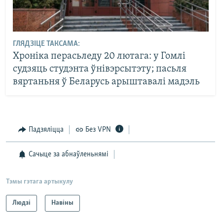
ГЛЯДЗІЦЕ ТАКСАМА:
Хроніка перасьледу 20 лютага: у Гомлі
судзяць студэнта ўнівэрсытэту; пасьля
вяртаньня ў Беларусь арыштавалі мадэль
Падзяліцца
Без VPN
Сачыце за абнаўленьнямі
Тэмы гэтага артыкулу
Людзі
Навіны