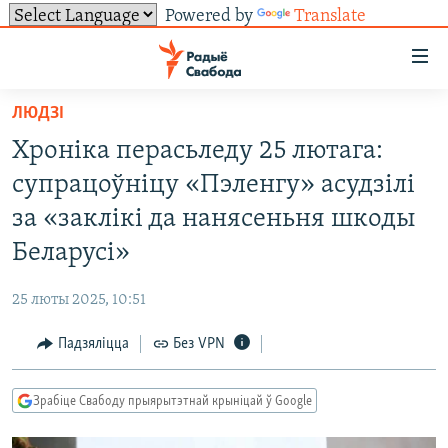
Powered by
Translate
Лінкі
ўнівэрсальнага
доступу
ЛЮДЗІ
НАВІНЫ
Перайсьці
Хроніка перасьледу 25 лютага:
да
ТОЛЬКІ НА СВАБОДЗЕ
УСЕ НАВІНЫ
супрацоўніцу «Пэленгу» асудзілі
галоўнага
СУВЯЗЬ
ВІДЭА І ФОТА
ТЭСТЫ
зьместу
за «заклікі да нанясеньня шкоды
Перайсьці
ПАДПІСАЦЦА
ЛЮДЗІ
БЛОГІ
АБЫСЬЦІ БЛЯКАВАНЬНЕ
Беларусі»
да
ПАЛІТЫКА
ГІСТОРЫЯ НА СВАБОДЗЕ
ПАДЗЯЛІЦЦА ІНФАРМАЦЫЯЙ
RSS
галоўнай
САЧЫЦЕ ЗА АБНАЎЛЕНЬНЯМІ
25 люты 2025, 10:51
навігацыі
ЭКАНОМІКА
ПАДКАСТЫ
ПАДКАСТЫ
Перайсьці
Падзяліцца
Без VPN
ВАЙНА
КНІГІ
FACEBOOK
да
БЕЛАРУСЫ НА ВАЙНЕ
АЎДЫЁКНІГІ
TWITTER
пошуку
Зрабіце Свабоду прыярытэтнай крыніцай ў Google
ПАЛІТВЯЗЬНІ
PREMIUM
Усе сайты РС/РСЭ