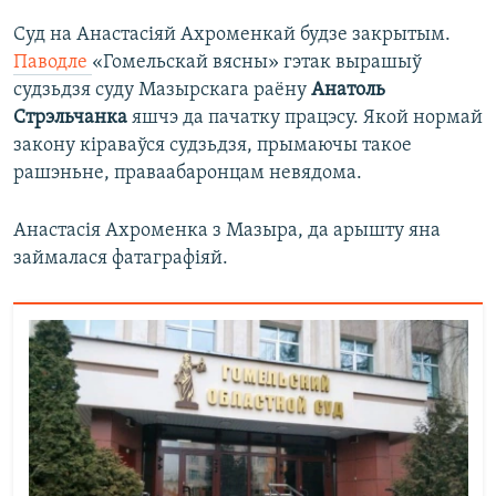
Суд на Анастасіяй Ахроменкай будзе закрытым.
Паводле
«Гомельскай вясны» гэтак вырашыў
судзьдзя суду Мазырскага раёну
Анатоль
Стрэльчанка
яшчэ да пачатку працэсу. Якой нормай
закону кіраваўся судзьдзя, прымаючы такое
рашэньне, праваабаронцам невядома.
Анастасія Ахроменка з Мазыра, да арышту яна
займалася фатаграфіяй.