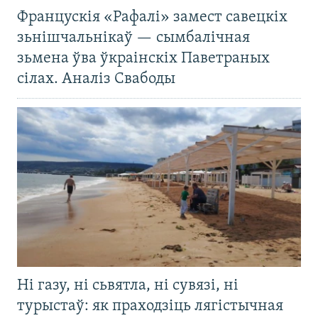
Францускія «Рафалі» замест савецкіх
зьнішчальнікаў — сымбалічная
зьмена ўва ўкраінскіх Паветраных
сілах. Аналіз Свабоды
Ні газу, ні сьвятла, ні сувязі, ні
турыстаў: як праходзіць лягістычная