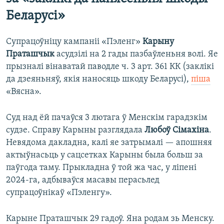
Беларусі»
Супрацоўніцу кампаніі «Пэленг»
Карыну
Праташчык
асудзілі на 2 гады пазбаўленьня волі. Яе
прызналі вінаватай паводле ч. 3 арт. 361 КК (заклікі
да дзеяньняў, якія наносяць шкоду Беларусі),
піша
«Вясна».
Суд над ёй пачаўся 3 лютага ў Менскім гарадзкім
судзе. Справу Карыны разглядала
Любоў Сімахіна
.
Невядома дакладна, калі яе затрымалі — апошняя
актыўнасьць у сацсетках Карыны была больш за
паўгода таму. Прыкладна ў той жа час, у ліпені
2024-га, адбываўся масавы перасьлед
супрацоўнікаў «Пэленгу».
Карыне Праташчык 29 гадоў. Яна родам зь Менску.