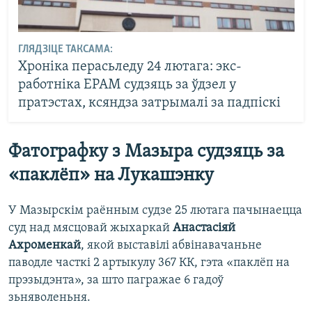
ГЛЯДЗІЦЕ ТАКСАМА:
Хроніка перасьледу 24 лютага: экс-
работніка EPAM судзяць за ўдзел у
пратэстах, ксяндза затрымалі за падпіскі
Фатографку з Мазыра судзяць за
«паклёп» на Лукашэнку
У Мазырскім раённым судзе 25 лютага пачынаецца
суд над мясцовай жыхаркай
Анастасіяй
Ахроменкай
, якой выставілі абвінавачаньне
паводле часткі 2 артыкулу 367 КК, гэта «паклёп на
прэзыдэнта», за што пагражае 6 гадоў
зьняволеньня.