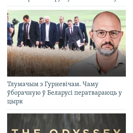
Тлумачым з Гурневічам. Чаму
ўборачную ў Беларусі ператвараюць у
цырк