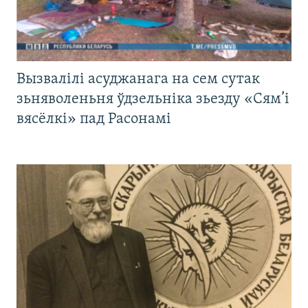
Вызвалілі асуджанага на сем сутак
зьняволеньня ўдзельніка зьезду «Сям’і
вясёлкі» пад Расонамі