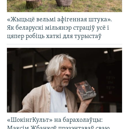
«Жыцьцё вельмі афігенная штука».
Як беларускі мільянэр страціў усё і
цяпер робіць хаткі для турыстаў
«ШокінгКульт» на барахолаўцы:
Максім Жбанкоў прэзэнтаваў сваю