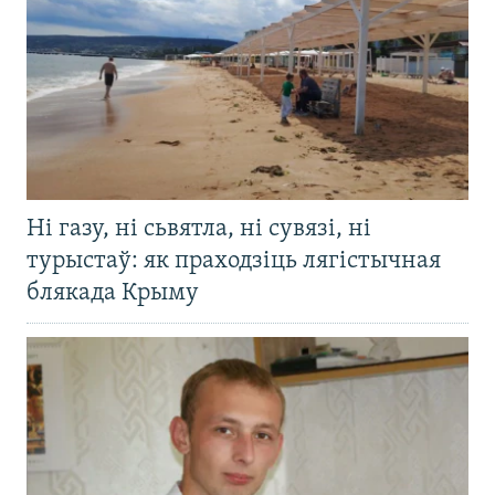
Ні газу, ні сьвятла, ні сувязі, ні
турыстаў: як праходзіць лягістычная
блякада Крыму