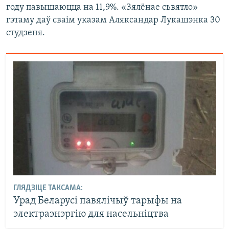
году павышаюцца на 11,9%. «Зялёнае сьвятло»
гэтаму даў сваім указам Аляксандар Лукашэнка 30
студзеня.
ГЛЯДЗІЦЕ ТАКСАМА:
Урад Беларусі павялічыў тарыфы на
электраэнэргію для насельніцтва