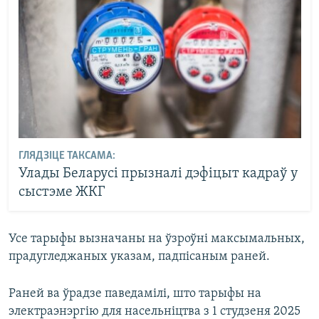
ГЛЯДЗІЦЕ ТАКСАМА:
Улады Беларусі прызналі дэфіцыт кадраў у
сыстэме ЖКГ
Усе тарыфы вызначаны на ўзроўні максымальных,
прадугледжаных указам, падпісаным раней.
Раней ва ўрадзе паведамілі, што тарыфы на
электраэнэргію для насельніцтва з 1 студзеня 2025