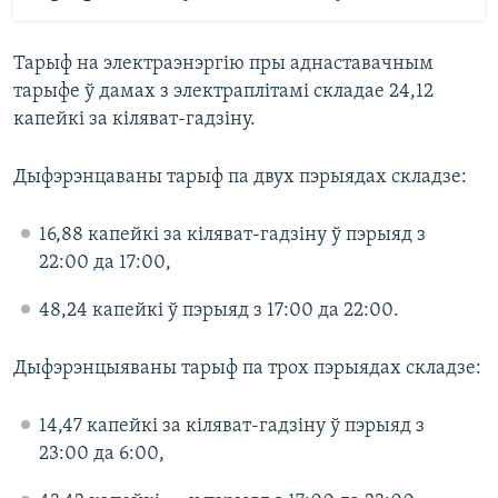
Тарыф на электраэнэргію пры аднаставачным
тарыфе ў дамах з электраплітамі складае 24,12
капейкі за кіляват-гадзіну.
Дыфэрэнцаваны тарыф па двух пэрыядах складзе:
16,88 капейкі за кіляват-гадзіну ў пэрыяд з
22:00 да 17:00,
48,24 капейкі ў пэрыяд з 17:00 да 22:00.
Дыфэрэнцыяваны тарыф па трох пэрыядах складзе:
14,47 капейкі за кіляват-гадзіну ў пэрыяд з
23:00 да 6:00,