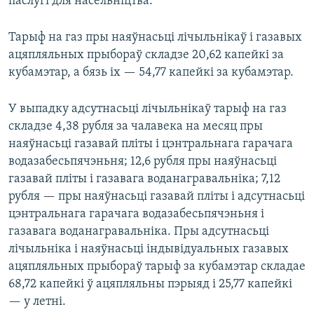
паслугі для насельніцтва.
Тарыф на газ пры наяўнасьці лічыльнікаў і газавых
ацяпляльных прыбораў складзе 20,62 капейкі за
кубамэтар, а бязь іх — 54,77 капейкі за кубамэтар.
У выпадку адсутнасьці лічыльнікаў тарыф на газ
складзе 4,38 рубля за чалавека на месяц пры
наяўнасьці газавай пліты і цэнтральнага гарачага
водазабесьпячэньня; 12,6 рубля пры наяўнасьці
газавай пліты і газавага воданагравальніка; 7,12
рубля — пры наяўнасьці газавай пліты і адсутнасьці
цэнтральнага гарачага водазабесьпячэньня і
газавага воданагравальніка. Пры адсутнасьці
лічыльніка і наяўнасьці індывідуальных газавых
ацяпляльных прыбораў тарыф за кубамэтар складае
68,72 капейкі ў ацяпляльны пэрыяд і 25,77 капейкі
— у летні.