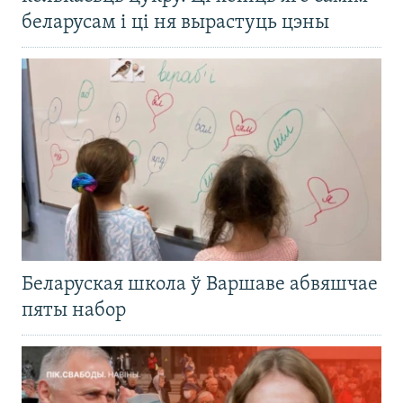
беларусам і ці ня вырастуць цэны
Беларуская школа ў Варшаве абвяшчае
пяты набор