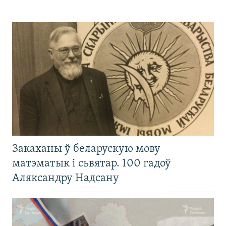
Закаханы ў беларускую мову
матэматык і сьвятар. 100 гадоў
Аляксандру Надсану