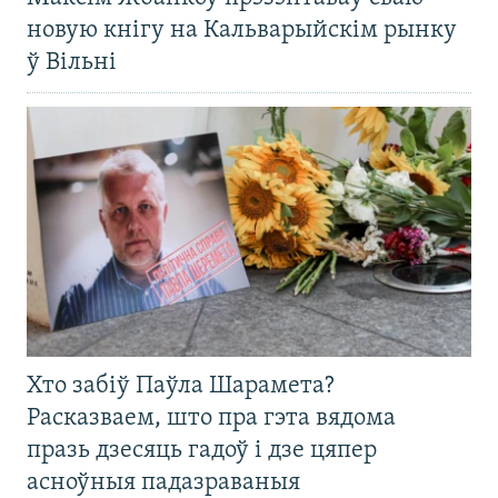
новую кнігу на Кальварыйскім рынку
ў Вільні
Хто забіў Паўла Шарамета?
Расказваем, што пра гэта вядома
празь дзесяць гадоў і дзе цяпер
асноўныя падазраваныя