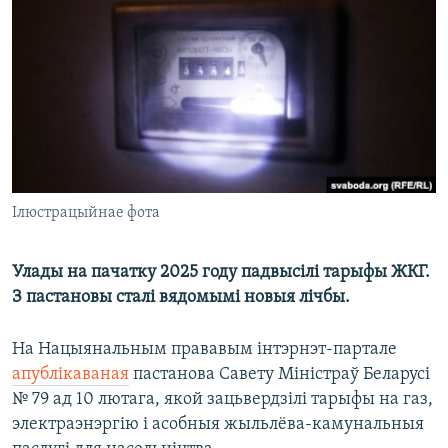
КУЛЬТУРА
МОВА
КАЛЯНДАР
НА ХВАЛЯХ СВАБОДЫ
Ілюстрацыйнае фота
Улады на пачатку 2025 году падвысілі тарыфы ЖКГ.
З пастановы сталі вядомымі новыя лічбы.
На Нацыянальным прававым інтэрнэт-партале
апублікаваная
пастанова Савету Міністраў Беларусі
№ 79 ад 10 лютага, якой зацьвердзілі тарыфы на газ,
электраэнэргію і асобныя жыльлёва-камунальныя