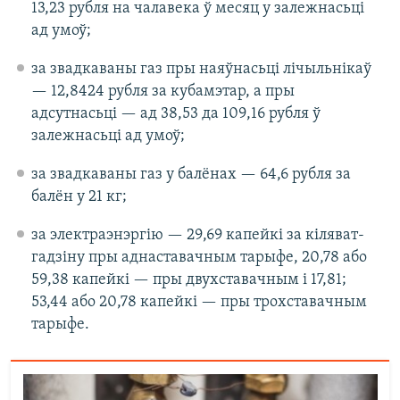
13,23 рубля на чалавека ў месяц у залежнасьці
ад умоў;
за звадкаваны газ пры наяўнасьці лічыльнікаў
— 12,8424 рубля за кубамэтар, а пры
адсутнасьці — ад 38,53 да 109,16 рубля ў
залежнасьці ад умоў;
за звадкаваны газ у балёнах — 64,6 рубля за
балён у 21 кг;
за электраэнэргію — 29,69 капейкі за кіляват-
гадзіну пры аднаставачным тарыфе, 20,78 або
59,38 капейкі — пры двухставачным і 17,81;
53,44 або 20,78 капейкі — пры трохставачным
тарыфе.