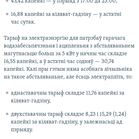
43,42 капейкі — у пэрыяд з 17:00 да 23:00,
16,88 капейкі за кіляват-гадзіну — у астатні
час сутак.
Тарыф на электраэнэргію для патрэбаў гарачага
водазабесьпячэньня і ацяпленьня з абсталяваньнем
магутнасьцю больш за 5 кВт у начны час складзе
16,55 капейкі, а ў астатні час содняў — 30,74
капейкі. Калі пры гэтым няма асобнага лічыльніка
на такое абсталяваньне, але ёсьць электрапліта, то:
аднаставачны тарыф складзе 11,76 капейкі за
кіляват-гадзіну,
двухставачны тарыф складзе 8,23 і 15,29 (1,24)
капейкі за кіляват-гадзіну, у залежнасьці ад
пэрыяду.