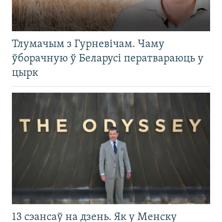
Тлумачым з Гурневічам. Чаму
ўборачную ў Беларусі ператвараюць у
цырк
13 сэансаў на дзень. Як у Менску