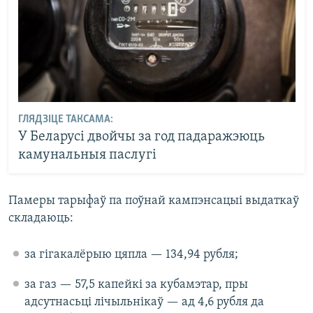
ГЛЯДЗІЦЕ ТАКСАМА:
У Беларусі двойчы за год падаражэюць
камунальныя паслугі
Памеры тарыфаў па поўнай кампэнсацыі выдаткаў
складаюць:
за гігакалёрыю цяпла — 134,94 рубля;
за газ — 57,5 капейкі за кубамэтар, пры
адсутнасьці лічыльнікаў — ад 4,6 рубля да