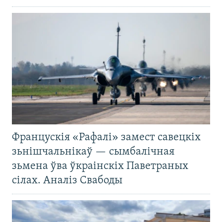
Францускія «Рафалі» замест савецкіх
зьнішчальнікаў — сымбалічная
зьмена ўва ўкраінскіх Паветраных
сілах. Аналіз Свабоды