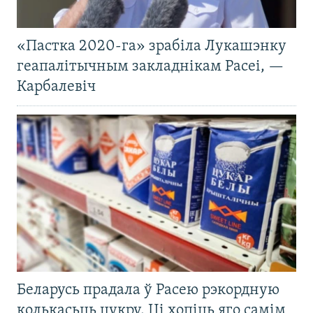
«Пастка 2020-га» зрабіла Лукашэнку
геапалітычным закладнікам Расеі, —
Карбалевіч
Беларусь прадала ў Расею рэкордную
колькасьць цукру. Ці хопіць яго самім