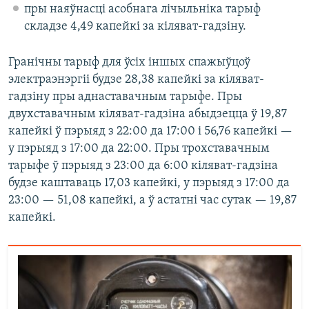
пры наяўнасці асобнага лічыльніка тарыф
складзе 4,49 капейкі за кіляват-гадзіну.
Гранічны тарыф для ўсіх іншых спажыўцоў
электраэнэргіі будзе 28,38 капейкі за кіляват-
гадзіну пры аднаставачным тарыфе. Пры
двухставачным кіляват-гадзіна абыдзецца ў 19,87
капейкі ў пэрыяд з 22:00 да 17:00 і 56,76 капейкі —
у пэрыяд з 17:00 да 22:00. Пры трохставачным
тарыфе ў пэрыяд з 23:00 да 6:00 кіляват-гадзіна
будзе каштаваць 17,03 капейкі, у пэрыяд з 17:00 да
23:00 — 51,08 капейкі, а ў астатні час сутак — 19,87
капейкі.