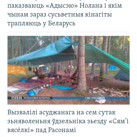
паказваюць «Адысэю» Нолана і якім
чынам зараз сусьветныя кінагіты
трапляюць у Беларусь
Вызвалілі асуджанага на сем сутак
зьняволеньня ўдзельніка зьезду «Сям’і
вясёлкі» пад Расонамі