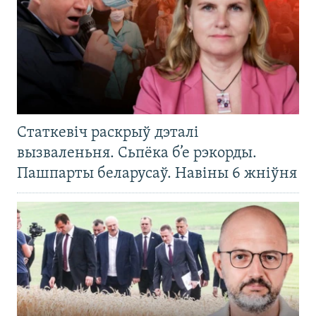
Статкевіч раскрыў дэталі
вызваленьня. Сьпёка б’е рэкорды.
Пашпарты беларусаў. Навіны 6 жніўня