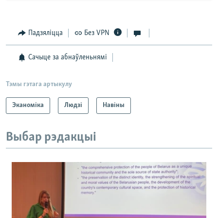
Падзяліцца
Без VPN
Сачыце за абнаўленьнямі
Тэмы гэтага артыкулу
Эканоміка
Людзі
Навіны
Выбар рэдакцыі