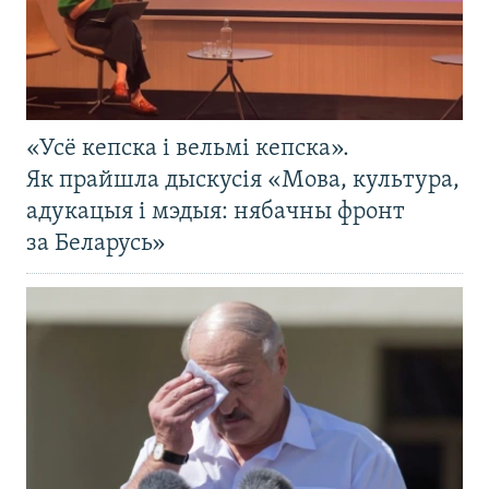
«Усё кепска і вельмі кепска».
Як прайшла дыскусія «Мова, культура,
адукацыя і мэдыя: нябачны фронт
за Беларусь»