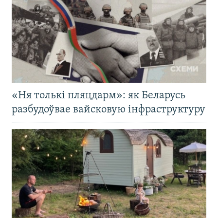
«Ня толькі пляцдарм»: як Беларусь
разбудоўвае вайсковую інфраструктуру