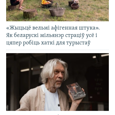
«Жыцьцё вельмі афігенная штука».
Як беларускі мільянэр страціў усё і
цяпер робіць хаткі для турыстаў