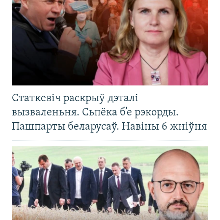
Статкевіч раскрыў дэталі
вызваленьня. Сьпёка б’е рэкорды.
Пашпарты беларусаў. Навіны 6 жніўня