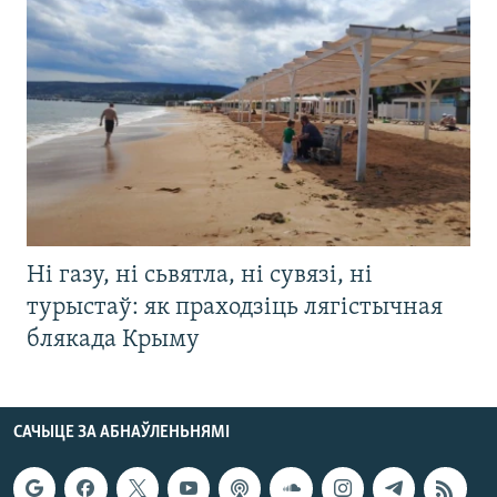
Ні газу, ні сьвятла, ні сувязі, ні
турыстаў: як праходзіць лягістычная
блякада Крыму
САЧЫЦЕ ЗА АБНАЎЛЕНЬНЯМІ