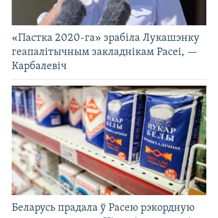
«Пастка 2020-га» зрабіла Лукашэнку
геапалітычным закладнікам Расеі, —
Карбалевіч
Беларусь прадала ў Расею рэкордную