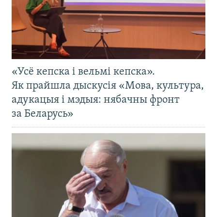
«Усё кепска і вельмі кепска».
Як прайшла дыскусія «Мова, культура,
адукацыя і мэдыя: нябачны фронт
за Беларусь»