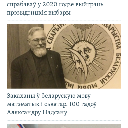
спрабаваў у 2020 годзе выйграць
прэзыдэнцкія выбары
Закаханы ў беларускую мову
матэматык і сьвятар. 100 гадоў
Аляксандру Надсану