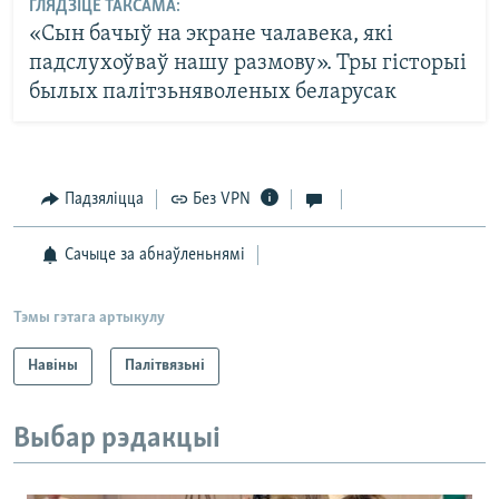
ГЛЯДЗІЦЕ ТАКСАМА:
«Сын бачыў на экране чалавека, які
падслухоўваў нашу размову». Тры гісторыі
былых палітзьняволеных беларусак
Падзяліцца
Без VPN
Сачыце за абнаўленьнямі
Тэмы гэтага артыкулу
Навіны
Палітвязьні
Выбар рэдакцыі