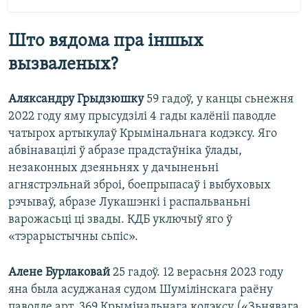
Што вядома пра іншых
вызваленых?
Аляксандру Грыдзюшку
59 гадоў, у канцы сьнежня
2022 году яму прысудзілі 4 гады калёніі паводле
чатырох артыкулаў Крымінальнага кодэксу. Яго
абвінавацілі ў абразе прадстаўніка ўлады,
незаконных дзеяньнях у дачыненьні
агнястрэльнай зброі, боепрыпасаў і выбуховых
рэчываў, абразе Лукашэнкі і распальваньні
варожасьці ці звады. КДБ уключыў яго ў
«тэрарыстычны сьпіс».
Алене Бурлаковай
25 гадоў. 12 верасьня 2023 году
яна была асуджаная судом Шумілінскага раёну
паводле арт. 369 Крымінальнага кодэксу («Зьнявага