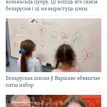
колькасьць цукру. Ці хопіць яго самім
беларусам і ці ня вырастуць цэны
Беларуская школа ў Варшаве абвяшчае
пяты набор