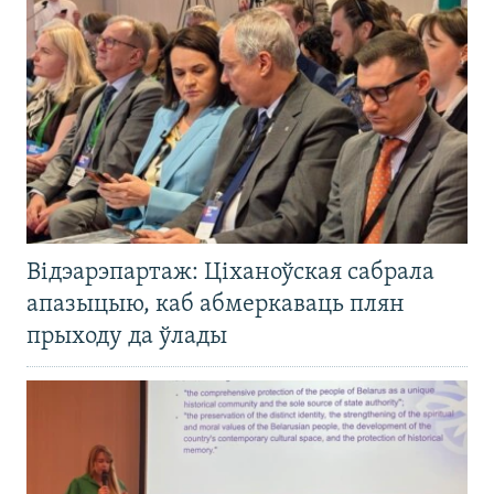
Відэарэпартаж: Ціханоўская сабрала
апазыцыю, каб абмеркаваць плян
прыходу да ўлады