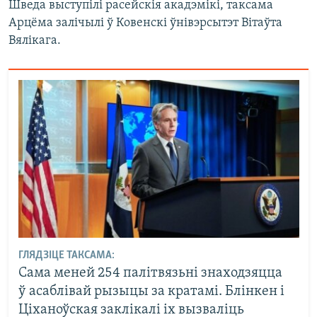
Шведа выступілі расейскія акадэмікі, таксама
Арцёма залічылі ў Ковенскі ўнівэрсытэт Вітаўта
Вялікага.
ГЛЯДЗІЦЕ ТАКСАМА:
Сама меней 254 палітвязьні знаходзяцца
ў асаблівай рызыцы за кратамі. Блінкен і
Ціханоўская заклікалі іх вызваліць