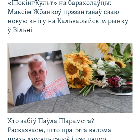
«ШокінгКульт» на барахолаўцы:
Максім Жбанкоў прэзэнтаваў сваю
новую кнігу на Кальварыйскім рынку
ў Вільні
Хто забіў Паўла Шарамета?
Расказваем, што пра гэта вядома
празь дзесяць гадоў і дзе цяпер