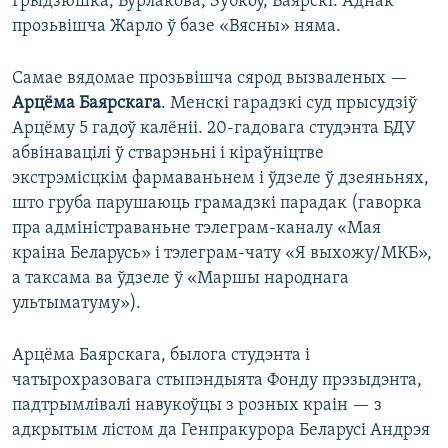
Грыдзюшка, Бурлакова, Зубкоў, Баярскі. Аднак
прозьвішча Жарло ў базе «Вясны» няма.
Самае вядомае прозьвішча сярод вызваленых —
Арцёма Баярскага
. Менскі гарадзкі суд прысудзіў
Арцёму 5 гадоў калёніі. 20-гадовага студэнта БДУ
абвінавацілі ў стварэньні і кіраўніцтве
экстрэмісцкім фармаваньнем і ўдзеле ў дзеяньнях,
што груба парушаюць грамадзкі парадак (гаворка
пра адміністраваньне тэлеграм-каналу «Мая
краіна Беларусь» і тэлеграм-чату «Я выхожу/МКБ»,
а таксама ва ўдзеле ў «Маршы народнага
ультыматуму»).
Арцёма Баярскага, былога студэнта і
чатырохразовага стыпэндыята Фонду прэзыдэнта,
падтрымлівалі навукоўцы з розных краін — з
адкрытым лістом да Генпракурора Беларусі Андрэя