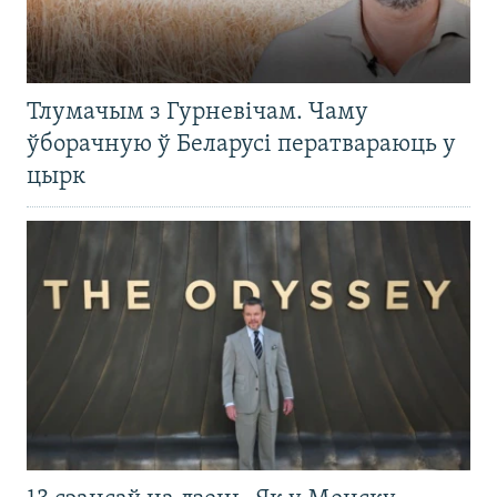
Тлумачым з Гурневічам. Чаму
ўборачную ў Беларусі ператвараюць у
цырк