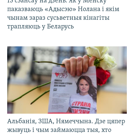
13 сэансаў на дзень. Як у Менску
паказваюць «Адысэю» Нолана і якім
чынам зараз сусьветныя кінагіты
трапляюць у Беларусь
Альбанія, ЗША, Нямеччына. Дзе цяпер
жывуць і чым займаюцца тыя, хто