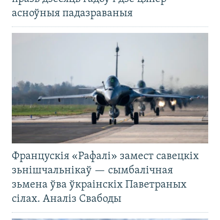
асноўныя падазраваныя
Францускія «Рафалі» замест савецкіх
зьнішчальнікаў — сымбалічная
зьмена ўва ўкраінскіх Паветраных
сілах. Аналіз Свабоды