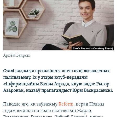
КУЛЬТУРА
МОВА
КАЛЯНДАР
НА ХВАЛЯХ СВАБОДЫ
Арцём Баярскі
Сталі вядомыя прозьвішчы яшчэ пяці вызваленых
палітвязьняў. Іх у этэры ютуб-перадачы
«Інфармацыйны Баявы Атрад», якую вядзе Рыгор
Азаронак, назваў прапагандыст Юры Васкрасенскі.
Паводле яго, як заўважыў
Reform
, перад Новым
годам выйшлі на волю палітвязьні Жарло,