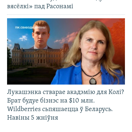
вясёлкі» пад Расонамі
Лукашэнка стварае акадэмію для Колі?
Брат будуе бізнэс на $10 млн.
Wildberries сьпяшаецца ў Беларусь.
Навіны 5 жніўня