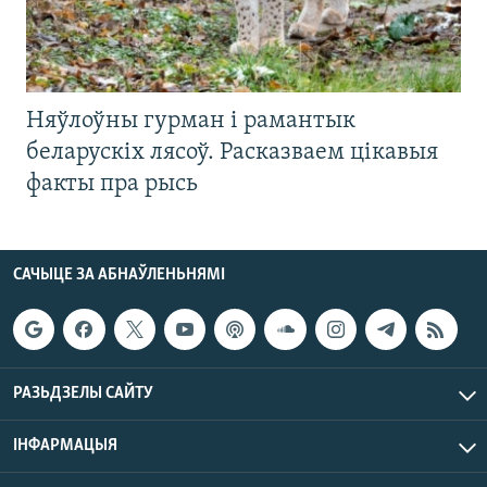
Няўлоўны гурман і рамантык
беларускіх лясоў. Расказваем цікавыя
факты пра рысь
САЧЫЦЕ ЗА АБНАЎЛЕНЬНЯМІ
РАЗЬДЗЕЛЫ САЙТУ
ІНФАРМАЦЫЯ