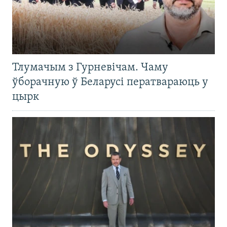
Тлумачым з Гурневічам. Чаму
ўборачную ў Беларусі ператвараюць у
цырк