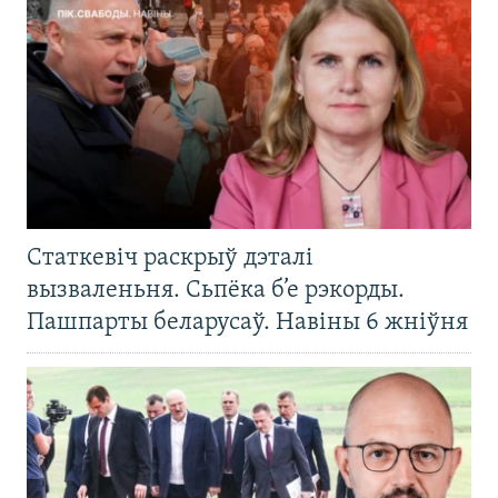
Статкевіч раскрыў дэталі
вызваленьня. Сьпёка б’е рэкорды.
Пашпарты беларусаў. Навіны 6 жніўня