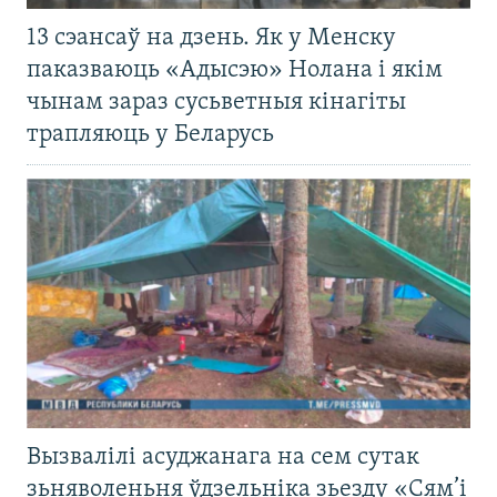
13 сэансаў на дзень. Як у Менску
паказваюць «Адысэю» Нолана і якім
чынам зараз сусьветныя кінагіты
трапляюць у Беларусь
Вызвалілі асуджанага на сем сутак
зьняволеньня ўдзельніка зьезду «Сям’і