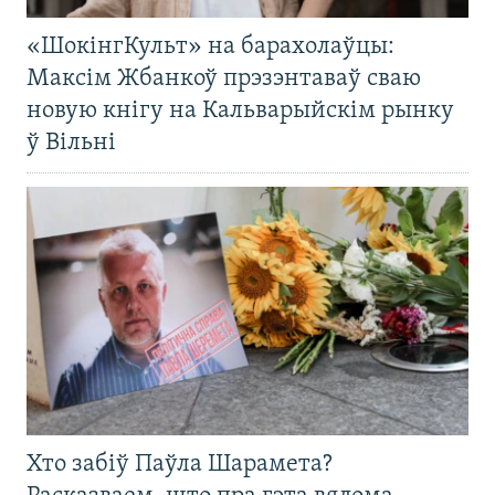
«ШокінгКульт» на барахолаўцы:
Максім Жбанкоў прэзэнтаваў сваю
новую кнігу на Кальварыйскім рынку
ў Вільні
Хто забіў Паўла Шарамета?