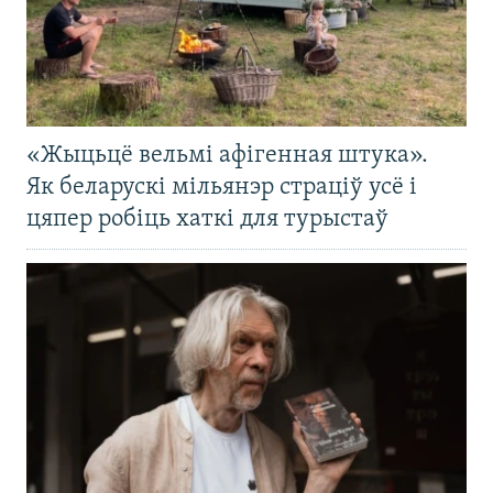
«Жыцьцё вельмі афігенная штука».
Як беларускі мільянэр страціў усё і
цяпер робіць хаткі для турыстаў