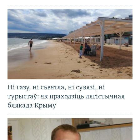
Ні газу, ні сьвятла, ні сувязі, ні
турыстаў: як праходзіць лягістычная
блякада Крыму