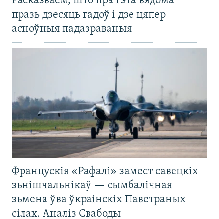
Расказваем, што пра гэта вядома
празь дзесяць гадоў і дзе цяпер
асноўныя падазраваныя
Францускія «Рафалі» замест савецкіх
зьнішчальнікаў — сымбалічная
зьмена ўва ўкраінскіх Паветраных
сілах. Аналіз Свабоды