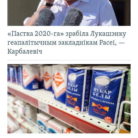
«Пастка 2020-га» зрабіла Лукашэнку
геапалітычным закладнікам Расеі, —
Карбалевіч