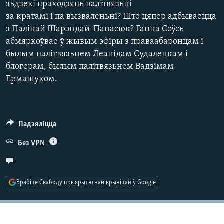
зьдзекі праходзяць палітвязьні
КУЛЬТУРА
МОВА
за кратамі і па вызваленьні? Што цяпер адбываецца
КАЛЯНДАР
НА ХВАЛЯХ СВАБОДЫ
з Палінай Шарэндай-Панасюк? Ганна Соўсь
абмяркоўвае ў жывым эфіры з праваабаронцам і
былым палітвязьнем Леанідам Судаленкам і
блогерам, былым палітвязьнем Вадзімам
Ермашуком.
Падзяліцца
Без VPN
Зрабіце Свабоду прыярытэтнай крыніцай ў Google