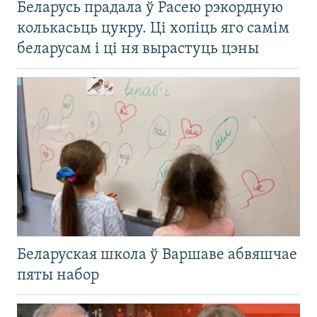
Беларусь прадала ў Расею рэкордную
колькасьць цукру. Ці хопіць яго самім
беларусам і ці ня вырастуць цэны
Беларуская школа ў Варшаве абвяшчае
пяты набор