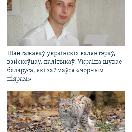
Шантажаваў украінскіх валянтэраў,
вайскоўцаў, палітыкаў. Украіна шукае
беларуса, які займаўся «чорным
піярам»