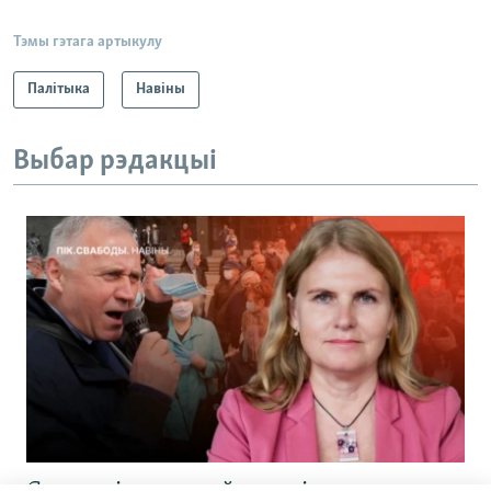
Тэмы гэтага артыкулу
Палітыка
Навіны
Выбар рэдакцыі