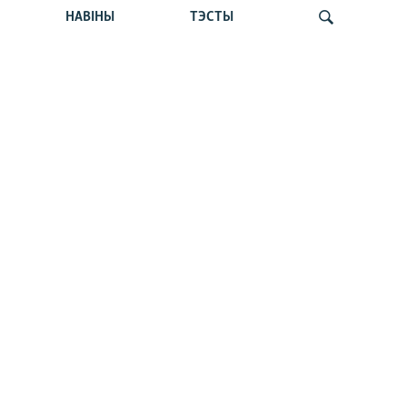
Статкевіч раскрыў дэталі
НАВІНЫ
ТЭСТЫ
вызваленьня. Сьпёка б’е рэкорды.
Пашпарты беларусаў. Навіны 6 жніўня
Шукаць
Тлумачым з Гурневічам. Чаму
ўборачную ў Беларусі ператвараюць у
цырк