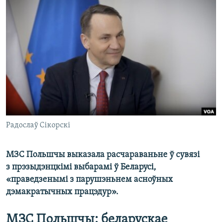
КУЛЬТУРА
МОВА
КАЛЯНДАР
НА ХВАЛЯХ СВАБОДЫ
Радослаў Сікорскі
МЗС Польшчы выказала расчараваньне ў сувязі
з прэзыдэнцкімі выбарамі ў Беларусі,
«праведзенымі з парушэньнем асноўных
дэмакратычных працэдур».
МЗС Польшчы: беларускае