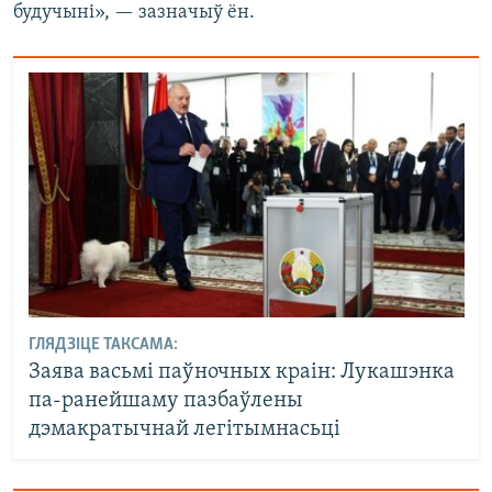
будучыні», — зазначыў ён.
ГЛЯДЗІЦЕ ТАКСАМА:
Заява васьмі паўночных краін: Лукашэнка
па-ранейшаму пазбаўлены
дэмакратычнай легітымнасьці