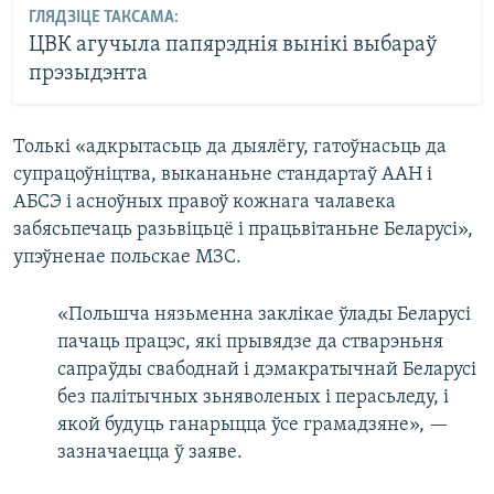
ГЛЯДЗІЦЕ ТАКСАМА:
ЦВК агучыла папярэднія вынікі выбараў
прэзыдэнта
Толькі «адкрытасьць да дыялёгу, гатоўнасьць да
супрацоўніцтва, выкананьне стандартаў ААН і
АБСЭ і асноўных правоў кожнага чалавека
забясьпечаць разьвіцьцё і працьвітаньне Беларусі»,
упэўненае польскае МЗС.
«Польшча нязьменна заклікае ўлады Беларусі
пачаць працэс, які прывядзе да стварэньня
сапраўды свабоднай і дэмакратычнай Беларусі
без палітычных зьняволеных і перасьледу, і
якой будуць ганарыцца ўсе грамадзяне», —
зазначаецца ў заяве.