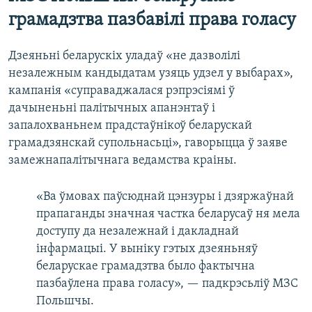
грамадзтва пазбавілі права голасу
Дзеяньні беларускіх уладаў «не дазволілі
незалежным кандыдатам узяць удзел у выбарах»,
кампанія «суправаджалася рэпрэсіямі ў
дачыненьні палітычных апанэнтаў і
запалохваньнем прадстаўнікоў беларускай
грамадзянскай супольнасьці», гаворыцца ў заяве
замежнапалітычнага ведамства краіны.
«Ва ўмовах паўсюднай цэнзуры і дзяржаўнай
прапаганды значная частка беларусаў ня мела
доступу да незалежнай і дакладнай
інфармацыі. У выніку гэтых дзеяньняў
беларускае грамадзтва было фактычна
пазбаўлена права голасу», — падкрэсьліў МЗС
Польшчы.