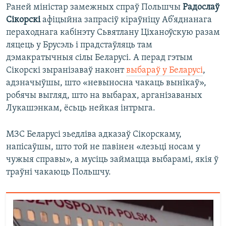
Раней міністар замежных спраў Польшчы
Радослаў
Сікорскі
афіцыйна запрасіў кіраўніцу Аб’яднанага
пераходнага кабінэту Сьвятлану Ціханоўскую разам
ляцець у Брусэль і прадстаўляць там
дэмакратычныя сілы Беларусі. А перад гэтым
Сікорскі зыранізаваў наконт
выбараў у Беларусі
,
адзначыўшы, што «невыносна чакаць вынікаў»,
робячы выгляд, што на выбарах, арганізаваных
Лукашэнкам, ёсьць нейкая інтрыга.
МЗС Беларусі зьедліва адказаў Сікорскаму,
напісаўшы, што той не павінен «лезьці носам у
чужыя справы», а мусіць займацца выбарамі, якія ў
траўні чакаюць Польшчу.