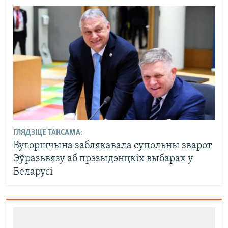
ГЛЯДЗІЦЕ ТАКСАМА:
Вугоршчына заблякавала супольны зварот
Эўразьвязу аб прэзыдэнцкіх выбарах у
Беларусі