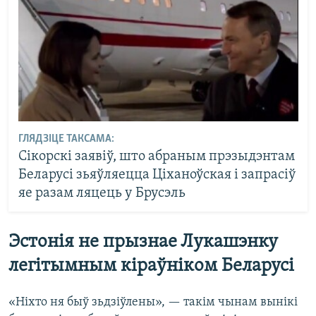
ГЛЯДЗІЦЕ ТАКСАМА:
Сікорскі заявіў, што абраным прэзыдэнтам
Беларусі зьяўляецца Ціханоўская і запрасіў
яе разам ляцець у Брусэль
Эстонія не прызнае Лукашэнку
легітымным кіраўніком Беларусі
«Ніхто ня быў зьдзіўлены», — такім чынам вынікі