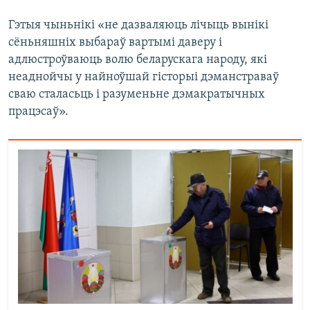
Гэтыя чыньнікі «не дазваляюць лічыць вынікі
сёньняшніх выбараў вартымі даверу і
адлюстроўваюць волю беларускага народу, які
неаднойчы у найноўшай гісторыі дэманстраваў
сваю сталасьць і разуменьне дэмакратычных
працэсаў».