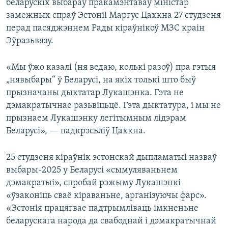
беларускіх выбараў пракамэнтаваў міністар
замежных спраў Эстоніі Маргус Цахкна 27 студзеня
перад пасяджэннем Рады кіраўнікоў МЗС краін
Эўразьвязу.
«Мы ўжо казалі (ня ведаю, колькі разоў) пра гэтыя
„нявыбары“ ў Беларусі, на якіх толькі што быў
прызначаны дыктатар Лукашэнка. Гэта не
дэмакратычнае разьвіцьцё. Гэта дыктатура, і мы не
прызнаем Лукашэнку легітымным лідэрам
Беларусі», — падкрэсьліў Цахкна.
25 студзеня кіраўнік эстонскай дыпламатыі назваў
выбары-2025 у Беларусі «сымуляваньнем
дэмакратыі», спробай рэжыму Лукашэнкі
«ўзаконіць сваё кіраваньне, арганізуючы фарс».
«Эстонія працягвае падтрымліваць імкненьне
беларускага народа да свабоднай і дэмакратычнай