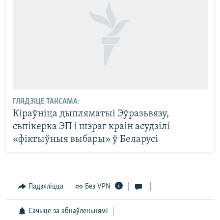
ГЛЯДЗІЦЕ ТАКСАМА:
Кіраўніца дыпляматыі Эўразьвязу,
сьпікерка ЭП і шэраг краін асудзілі
«фіктыўныя выбары» ў Беларусі
Падзяліцца
Без VPN
Сачыце за абнаўленьнямі