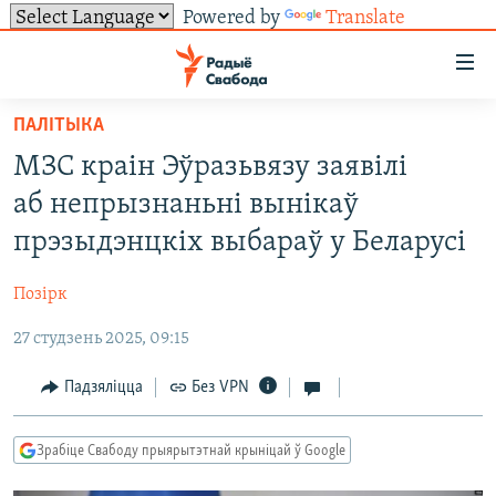
Powered by
Translate
Лінкі
ўнівэрсальнага
доступу
ПАЛІТЫКА
НАВІНЫ
Перайсьці
МЗС краін Эўразьвязу заявілі
да
ТОЛЬКІ НА СВАБОДЗЕ
УСЕ НАВІНЫ
аб непрызнаньні вынікаў
галоўнага
СУВЯЗЬ
ВІДЭА І ФОТА
ТЭСТЫ
зьместу
прэзыдэнцкіх выбараў у Беларусі
Перайсьці
ПАДПІСАЦЦА
ЛЮДЗІ
БЛОГІ
АБЫСЬЦІ БЛЯКАВАНЬНЕ
да
Позірк
ПАЛІТЫКА
ГІСТОРЫЯ НА СВАБОДЗЕ
ПАДЗЯЛІЦЦА ІНФАРМАЦЫЯЙ
RSS
галоўнай
САЧЫЦЕ ЗА АБНАЎЛЕНЬНЯМІ
27 студзень 2025, 09:15
навігацыі
ЭКАНОМІКА
ПАДКАСТЫ
ПАДКАСТЫ
Перайсьці
ВАЙНА
КНІГІ
FACEBOOK
Падзяліцца
Без VPN
да
БЕЛАРУСЫ НА ВАЙНЕ
АЎДЫЁКНІГІ
TWITTER
пошуку
Зрабіце Свабоду прыярытэтнай крыніцай ў Google
ПАЛІТВЯЗЬНІ
PREMIUM
Усе сайты РС/РСЭ