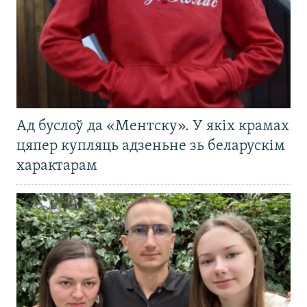
Ад буслоў да «Ментску». У якіх крамах
цяпер купляць адзеньне зь беларускім
характарам