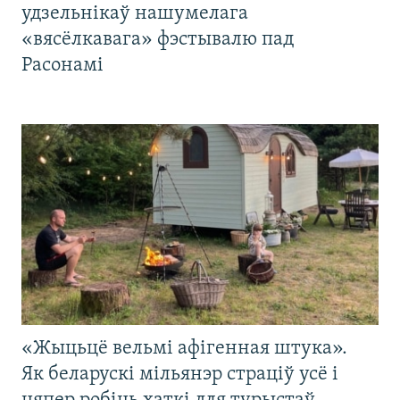
удзельнікаў нашумелага
«вясёлкавага» фэстывалю пад
Расонамі
«Жыцьцё вельмі афігенная штука».
Як беларускі мільянэр страціў усё і