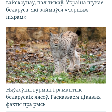
вайскоўцаў, палітыкаў. Украіна шукае
беларуса, які займаўся «чорным
піярам»
Няўлоўны гурман і рамантык
беларускіх лясоў. Расказваем цікавыя
факты пра рысь