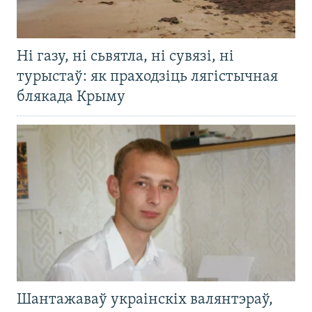
Ні газу, ні сьвятла, ні сувязі, ні
турыстаў: як праходзіць лягістычная
блякада Крыму
Шантажаваў украінскіх валянтэраў,