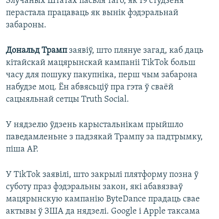
Злучаных Штатах пасьля таго, як 19 студзеня
перастала працаваць як вынік фэдэральнай
забароны.
Дональд Трамп
заявіў, што плянуе загад, каб даць
кітайскай мацярынскай кампаніі TikTok больш
часу для пошуку пакупніка, перш чым забарона
набудзе моц. Ён абвясьціў пра гэта ў сваёй
сацыяльнай сетцы Truth Social.
У нядзелю ўдзень карыстальнікам прыйшло
паведамленьне з падзякай Трампу за падтрымку,
піша АР.
У TikTok заявілі, што закрылі плятформу позна ў
суботу праз фэдэральны закон, які абавязваў
мацярынскую кампанію ByteDance прадаць свае
актывы ў ЗША да нядзелі. Google і Apple таксама