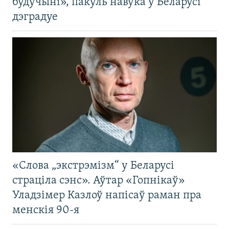
будучыні», пакуль навука ў Беларусі
дэградуе
«Слова „экстрэмізм“ у Беларусі
страціла сэнс». Аўтар «Гопнікаў»
Уладзімер Казлоў напісаў раман пра
менскія 90-я