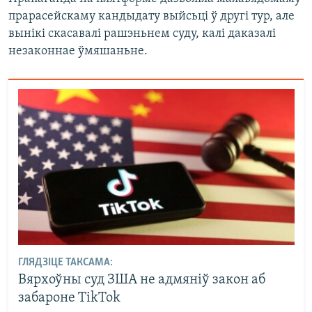
прарасейскаму кандыдату выйсьці ў другі тур, але
вынікі скасавалі рашэньнем суду, калі даказалі
незаконнае ўмяшаньне.
ГЛЯДЗІЦЕ ТАКСАМА:
Вярхоўны суд ЗША не адмяніў закон аб
забароне TikTok