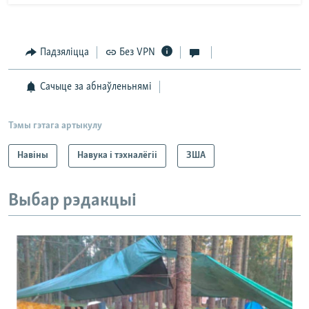
Падзяліцца
Без VPN
Сачыце за абнаўленьнямі
Тэмы гэтага артыкулу
Навіны
Навука і тэхналёгіі
ЗША
Выбар рэдакцыі