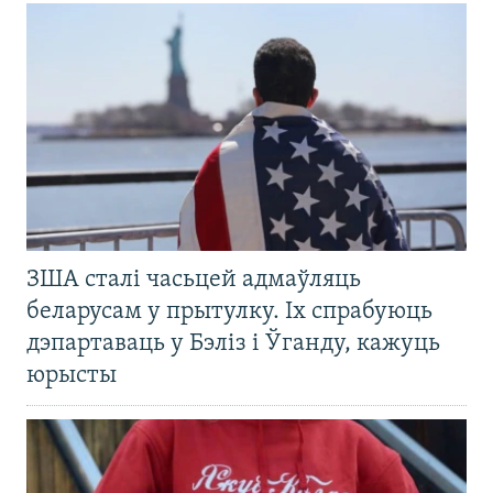
ЗША сталі часьцей адмаўляць
беларусам у прытулку. Іх спрабуюць
дэпартаваць у Бэліз і Ўганду, кажуць
юрысты