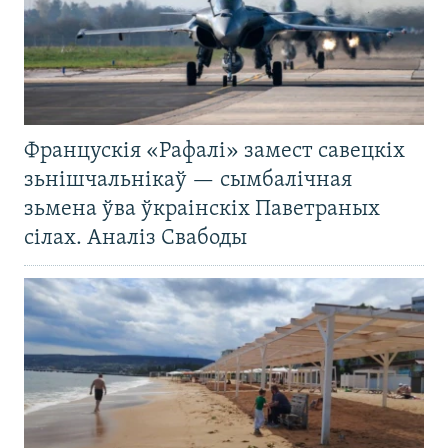
Францускія «Рафалі» замест савецкіх
зьнішчальнікаў — сымбалічная
зьмена ўва ўкраінскіх Паветраных
сілах. Аналіз Свабоды