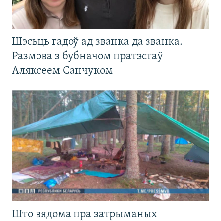
Шэсьць гадоў ад званка да званка.
Размова з бубначом пратэстаў
Аляксеем Санчуком
Што вядома пра затрыманых