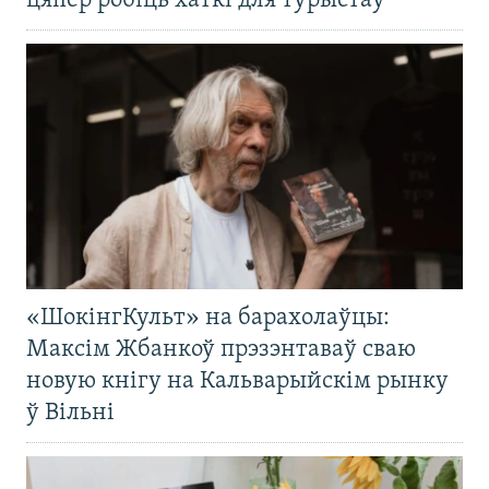
цяпер робіць хаткі для турыстаў
«ШокінгКульт» на барахолаўцы:
Максім Жбанкоў прэзэнтаваў сваю
новую кнігу на Кальварыйскім рынку
ў Вільні