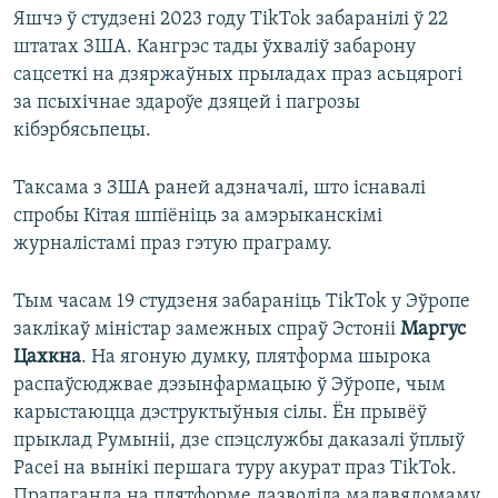
Яшчэ ў студзені 2023 году TikTok забаранілі ў 22
штатах ЗША. Кангрэс тады ўхваліў забарону
сацсеткі на дзяржаўных прыладах праз асьцярогі
за псыхічнае здароўе дзяцей і пагрозы
кібэрбясьпецы.
Таксама з ЗША раней адзначалі, што існавалі
спробы Кітая шпіёніць за амэрыканскімі
журналістамі праз гэтую праграму.
Тым часам 19 студзеня забараніць TikTok у Эўропе
заклікаў міністар замежных спраў Эстоніі
Маргус
Цахкна
. На ягоную думку, плятформа шырока
распаўсюджвае дэзынфармацыю ў Эўропе, чым
карыстаюцца дэструктыўныя сілы. Ён прывёў
прыклад Румыніі, дзе спэцслужбы даказалі ўплыў
Расеі на вынікі першага туру акурат праз TikTok.
Прапаганда на плятформе дазволіла малавядомаму