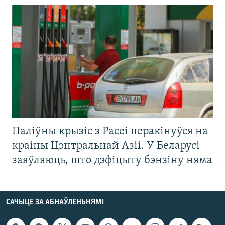
Паліўны крызіс з Расеі перакінуўся на
краіны Цэнтральнай Азіі. У Беларусі
заяўляюць, што дэфіцыту бэнзіну няма
САЧЫЦЕ ЗА АБНАЎЛЕНЬНЯМІ