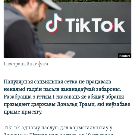
КУЛЬТУРА
МОВА
КАЛЯНДАР
НА ХВАЛЯХ СВАБОДЫ
Ілюстрацыйнае фота
Папулярная сацыяльная сетка не працавала
некалькі гадзін пасьля заканадаўчай забароны.
Разабрацца з гэтым і скасаваць яе абяцаў абраны
прэзыдэнт дзяржавы Дональд Трамп, які неўзабаве
прыме прысягу.
TikTok аднавіў паслугі для карыстальнікаў у