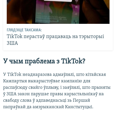
ГЛЯДЗІЦЕ ТАКСАМА:
TikTok перастаў працаваць на тэрыторыі
ЗША
У чым праблема з TikTok?
У TikTok неаднаразова адмаўлялі, што кітайская
Кампартыя выкарыстоўвае кампанію для
распаўсюду свайго ўплыву, і заяўлялі, што прыняты
ў ЗША закон парушае правы карыстальнікаў на
свабоду слова ў адпаведнасьці зь Першай
папраўкай да амэрыканскай Канстытуцыі.