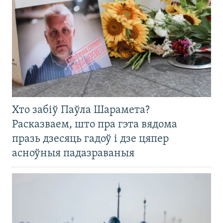
Хто забіў Паўла Шарамета?
Расказваем, што пра гэта вядома
празь дзесяць гадоў і дзе цяпер
асноўныя падазраваныя