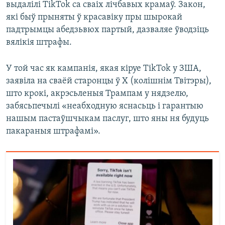
выдалілі TikTok са сваіх лічбавых крамаў. Закон,
які быў прыняты ў красавіку пры шырокай
падтрымцы абедзьвюх партый, дазваляе ўводзіць
вялікія штрафы.
У той час як кампанія, якая кіруе TikTok у ЗША,
заявіла на сваёй старонцы ў X (колішнім Твітэры),
што крокі, акрэсьленыя Трампам у нядзелю,
забясьпечылі «неабходную яснасьць і гарантыю
нашым пастаўшчыкам паслуг, што яны ня будуць
пакараныя штрафамі».