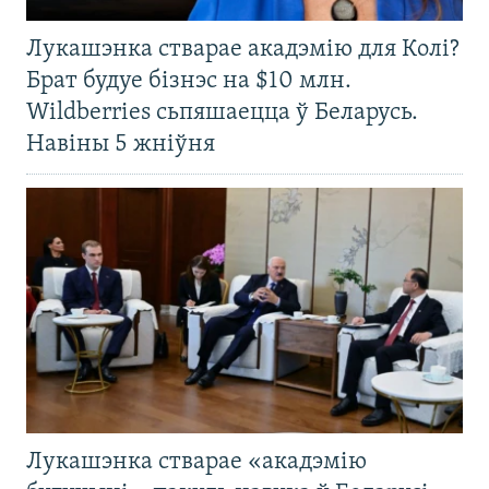
Лукашэнка стварае акадэмію для Колі?
Брат будуе бізнэс на $10 млн.
Wildberries сьпяшаецца ў Беларусь.
Навіны 5 жніўня
Лукашэнка стварае «акадэмію