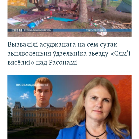
Вызвалілі асуджанага на сем сутак
зьняволеньня ўдзельніка зьезду «Сям’і
вясёлкі» пад Расонамі