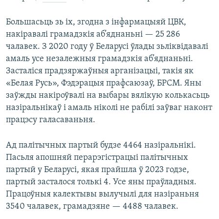
Большасьць зь іх, згодна з інфармацыяй ЦВК,
накіравалі грамадзкія аб’яднаньні — 25 286
чалавек. З 2020 году ў Беларусі ўлады зьліквідавалі
амаль усе незалежныя грамадзкія аб’яднаньні.
Засталіся прадзяржаўныя арганізацыі, такія як
«Белая Русь», Фэдэрацыя прафсаюзаў, БРСМ. Яны
заўжды накіроўвалі на выбары вялікую колькасьць
назіральнікаў і амаль ніколі не рабілі заўваг наконт
працэсу галасаваньня.
Ад палітычных партый будзе 4464 назіральнікі.
Пасьля апошняй перарэгістрацыі палітычных
партый у Беларусі, якая прайшла ў 2023 годзе,
партый засталося толькі 4. Усе яны праўладныя.
Працоўныя калектывы вылучылі для назіраньня
3540 чалавек, грамадзяне — 4488 чалавек.