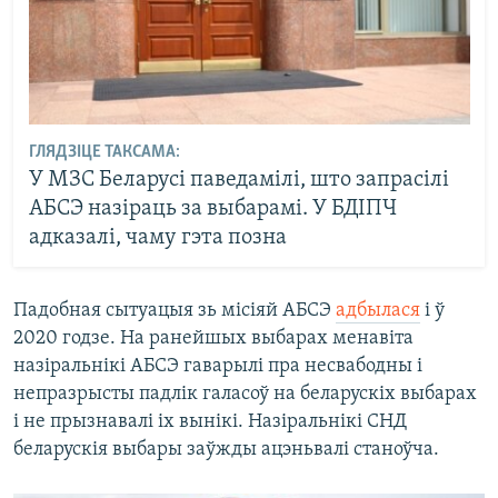
ГЛЯДЗІЦЕ ТАКСАМА:
У МЗС Беларусі паведамілі, што запрасілі
АБСЭ назіраць за выбарамі. У БДІПЧ
адказалі, чаму гэта позна
Падобная сытуацыя зь місіяй АБСЭ
адбылася
і ў
2020 годзе. На ранейшых выбарах менавіта
назіральнікі АБСЭ гаварылі пра несвабодны і
непразрысты падлік галасоў на беларускіх выбарах
і не прызнавалі іх вынікі. Назіральнікі СНД
беларускія выбары заўжды ацэньвалі станоўча.