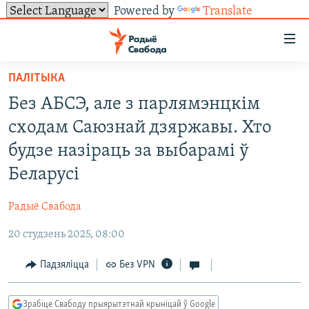
Powered by
Translate
Лінкі
ўнівэрсальнага
доступу
ПАЛІТЫКА
НАВІНЫ
Перайсьці
​​​​​​​Без АБСЭ, але з парлямэнцкім
да
ТОЛЬКІ НА СВАБОДЗЕ
УСЕ НАВІНЫ
сходам Саюзнай дзяржавы. Хто
галоўнага
СУВЯЗЬ
ВІДЭА І ФОТА
ТЭСТЫ
зьместу
будзе назіраць за выбарамі ў
Перайсьці
ПАДПІСАЦЦА
ЛЮДЗІ
БЛОГІ
АБЫСЬЦІ БЛЯКАВАНЬНЕ
Беларусі
да
ПАЛІТЫКА
ГІСТОРЫЯ НА СВАБОДЗЕ
ПАДЗЯЛІЦЦА ІНФАРМАЦЫЯЙ
RSS
галоўнай
САЧЫЦЕ ЗА АБНАЎЛЕНЬНЯМІ
Радыё Свабода
навігацыі
ЭКАНОМІКА
ПАДКАСТЫ
ПАДКАСТЫ
Перайсьці
20 студзень 2025, 08:00
ВАЙНА
КНІГІ
FACEBOOK
да
Падзяліцца
Без VPN
БЕЛАРУСЫ НА ВАЙНЕ
АЎДЫЁКНІГІ
TWITTER
пошуку
ПАЛІТВЯЗЬНІ
PREMIUM
Усе сайты РС/РСЭ
Зрабіце Свабоду прыярытэтнай крыніцай ў Google