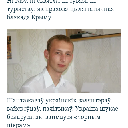
Ні газу, ні сьвятла, ні сувязі, ні
турыстаў: як праходзіць лягістычная
блякада Крыму
Шантажаваў украінскіх валянтэраў,
вайскоўцаў, палітыкаў. Украіна шукае
беларуса, які займаўся «чорным
піярам»