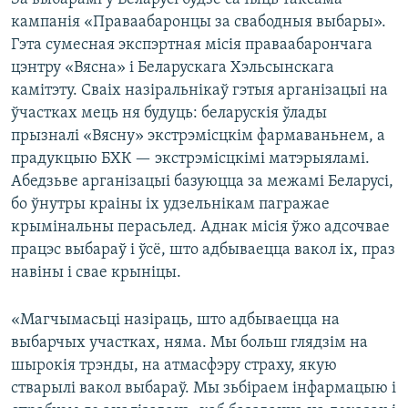
кампанія «Праваабаронцы за свабодныя выбары».
Гэта сумесная экспэртная місія праваабарончага
цэнтру «Вясна» і Беларускага Хэльсынскага
камітэту. Сваіх назіральнікаў гэтыя арганізацыі на
ўчастках мець ня будуць: беларускія ўлады
прызналі «Вясну» экстрэмісцкім фармаваньнем, а
прадукцыю БХК — экстрэмісцкімі матэрыяламі.
Абедзьве арганізацыі базуюцца за межамі Беларусі,
бо ўнутры краіны іх удзельнікам пагражае
крымінальны перасьлед. Аднак місія ўжо адсочвае
працэс выбараў і ўсё, што адбываецца вакол іх, праз
навіны і свае крыніцы.
«Магчымасьці назіраць, што адбываецца на
выбарчых участках, няма. Мы больш глядзім на
шырокія трэнды, на атмасфэру страху, якую
стварылі вакол выбараў. Мы зьбіраем інфармацыю і