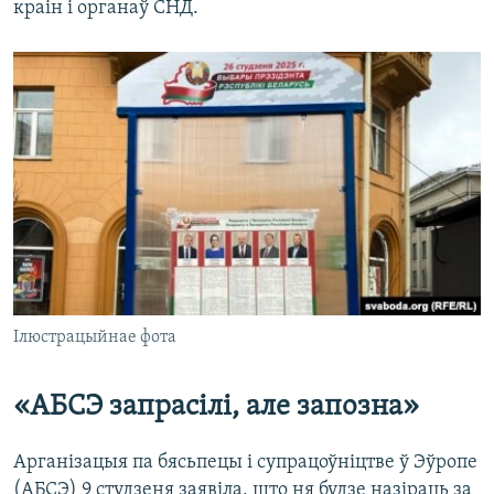
краін і органаў СНД.
Ілюстрацыйнае фота
«АБСЭ запрасілі, але запозна»
Арганізацыя па бясьпецы і супрацоўніцтве ў Эўропе
(АБСЭ) 9 студзеня заявіла, што ня будзе назіраць за