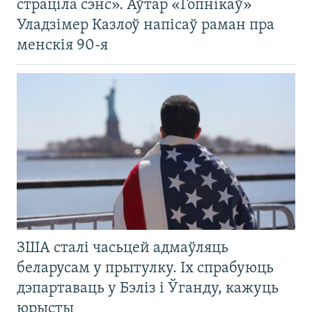
страціла сэнс». Аўтар «Гопнікаў»
Уладзімер Казлоў напісаў раман пра
менскія 90-я
ЗША сталі часьцей адмаўляць
беларусам у прытулку. Іх спрабуюць
дэпартаваць у Бэліз і Ўганду, кажуць
юрысты