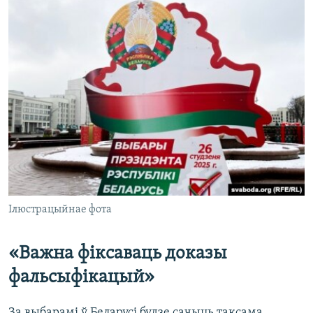
Ілюстрацыйнае фота
«Важна фіксаваць доказы
фальсыфікацый»
За выбарамі ў Беларусі будзе сачыць таксама