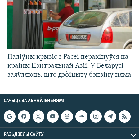
Паліўны крызіс з Расеі перакінуўся на
краіны Цэнтральнай Азіі. У Беларусі
заяўляюць, што дэфіцыту бэнзіну няма
САЧЫЦЕ ЗА АБНАЎЛЕНЬНЯМІ
РАЗЬДЗЕЛЫ САЙТУ