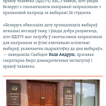
правоў чалавека (БДІПЧ) АБСЭ заявілі, што ўлады
Беларусі з спазьненьнем накіравалі запрашэньне з
прапановай назіраць за выбарамі 26 студзеня.
«Беларусь абвясьціла дату прэзыдэнцкіх выбараў
некалькі месяцаў таму, і ўлады добра разумеюць,
што БДІПЧ мае патрэбу ў своечасовым запрашэньні
для назіраньня за ўсімі ключавымі аспэктамі
выбараў, уключаючы падрыхтоўку да дня выбараў»,
— паведаміла Свабодзе
Каця Андруш
, прэсавая
сакратарка Бюро дэмакратычных інстытутаў і
правоў чалавека.