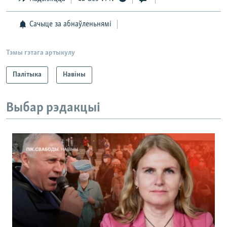
Сачыце за абнаўленьнямі
Тэмы гэтага артыкулу
Палітыка
Навіны
Выбар рэдакцыі