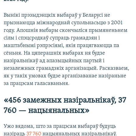
Вынікі прэзыдэнцкіх выбараў у Беларусі не
прызнаюцца міжнароднай супольнасьцю з 2001
году. Апошнія выбары скончыліся прымяненьнем
сілы і спэцсродкаў супраць грамадзян і
маштабнымі рэпрэсіямі, якія працягваюцца па
сёньня. На цяперашніх выбарах ня будзе
назіральнікаў ад апазыцыйных партый і
незалежных грамадзкіх арганізацый. Расказваем,
як у такіх умовах будзе арганізаванае назіраньне
за працэсам галасаваньня.
«456 замежных назіральнікаў, 37
760 — нацыянальных»
Ужо вядома, што за працэсам выбараў будуць
назіраць
37 760
нацыянальных назіральнікаў.