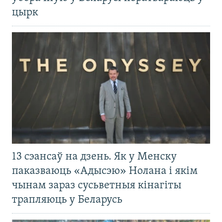
цырк
13 сэансаў на дзень. Як у Менску
паказваюць «Адысэю» Нолана і якім
чынам зараз сусьветныя кінагіты
трапляюць у Беларусь