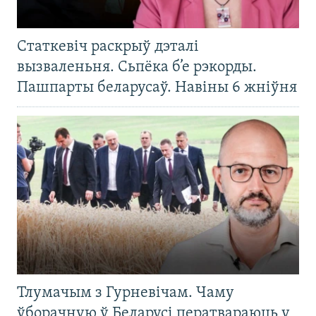
Статкевіч раскрыў дэталі
вызваленьня. Сьпёка б’е рэкорды.
Пашпарты беларусаў. Навіны 6 жніўня
Тлумачым з Гурневічам. Чаму
ўборачную ў Беларусі ператвараюць у