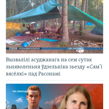
Вызвалілі асуджанага на сем сутак
зьняволеньня ўдзельніка зьезду «Сям’і
вясёлкі» пад Расонамі