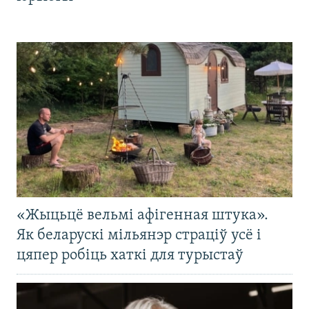
«Жыцьцё вельмі афігенная штука».
Як беларускі мільянэр страціў усё і
цяпер робіць хаткі для турыстаў