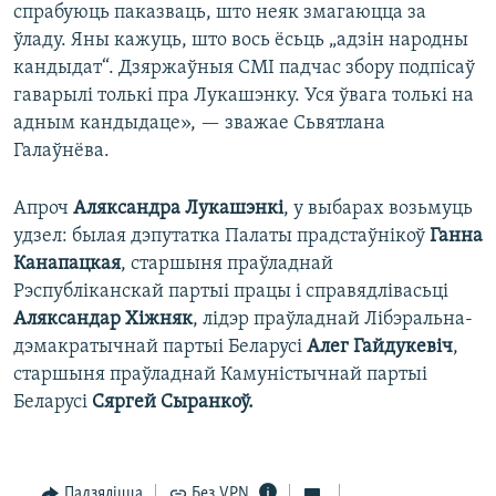
спрабуюць паказваць, што неяк змагаюцца за
ўладу. Яны кажуць, што вось ёсьць „адзін народны
кандыдат“. Дзяржаўныя СМІ падчас збору подпісаў
гаварылі толькі пра Лукашэнку. Уся ўвага толькі на
адным кандыдаце», — зважае Сьвятлана
Галаўнёва.
Апроч
Аляксандра Лукашэнкі
, у выбарах возьмуць
удзел: былая дэпутатка Палаты прадстаўнікоў
Ганна
Канапацкая
, старшыня праўладнай
Рэспубліканскай партыі працы і справядлівасьці
Аляксандар Хіжняк
, лідэр праўладнай Лібэральна-
дэмакратычнай партыі Беларусі
Алег Гайдукевіч
,
старшыня праўладнай Камуністычнай партыі
Беларусі
Сяргей Сыранкоў.
Падзяліцца
Без VPN