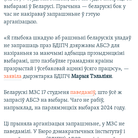
выбарамі ў Беларусі. Прычына — беларускі бок у
час не накіраваў запрашэньне ў гэтую
арганізацыю.
«Я глыбока шкадую аб рашэньні беларускіх уладаў
не запрашаць праз БДІПЧ дзяржавы АБСЭ для
назіраньня за маючымі адбыцца прэзыдэнцкімі
выбарамі, што пазбаўляе грамадзян краіны
празрыстай і ўсебаковай ацэнкі ўсяго працэсу», —
заявіла
дырэктарка БДІПЧ
Марыя Тэлаліян
.
Беларускі МЗС 17 студзеня
паведаміў
, што ўсё ж
запрасіў АБСЭ на выбары. Чаго не рабіў,
напрыклад, на парлямэнцкіх выбарах 2024 году.
Ці прыняла арганізацыя запрашэньне, у МЗС не
паведамілі. У Бюро дэмакратычных інстытутаў і