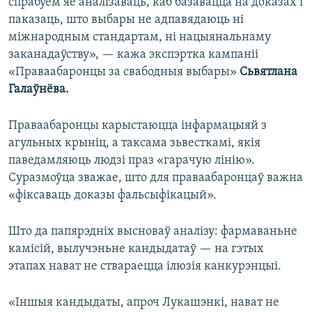
спрабуем яе аналізаваць, каб базавацца на доказах і
паказаць, што выбары не адпавядаюць ні
міжнародным стандартам, ні нацыянальнаму
заканадаўству», — кажа экспэртка кампаніі
«Праваабаронцы за свабодныя выбары»
Сьвятлана
Галаўнёва.
Праваабаронцы карыстаюцца інфармацыяй з
агульных крыніц, а таксама зьвесткамі, якія
паведамляюць людзі праз «гарачую лінію».
Суразмоўца зважае, што для праваабаронцаў важна
«фіксаваць доказы фальсыфікацый».
Што да папярэдніх высноваў аналізу: фармаваньне
камісій, вылучэньне кандыдатаў — на гэтых
этапах нават не ствараецца ілюзія канкурэнцыі.
«Іншыя кандыдаты, апроч Лукашэнкі, нават не