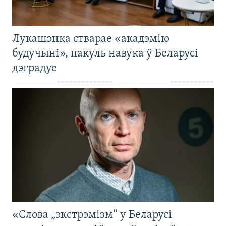
Лукашэнка стварае «акадэмію
будучыні», пакуль навука ў Беларусі
дэградуе
«Слова „экстрэмізм“ у Беларусі