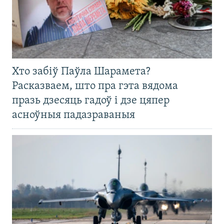
Хто забіў Паўла Шарамета?
Расказваем, што пра гэта вядома
празь дзесяць гадоў і дзе цяпер
асноўныя падазраваныя