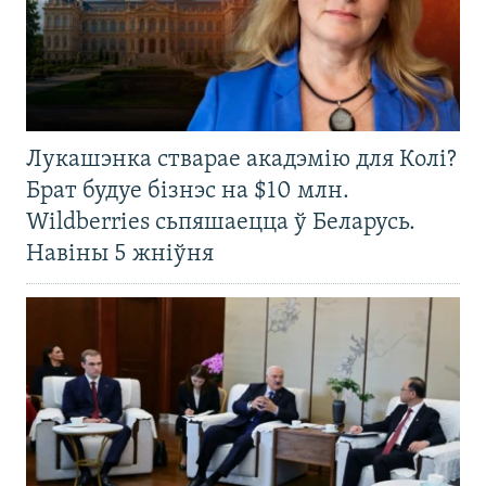
Лукашэнка стварае акадэмію для Колі?
Брат будуе бізнэс на $10 млн.
Wildberries сьпяшаецца ў Беларусь.
Навіны 5 жніўня