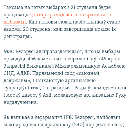
Таксама на гэтых выбарах з 21 студзеня будзе
працаваць
Цэнтар грамадзкага назіраньня за
выбарамі
. Канчатковы склад назіральнікаў стане
вядомы 20 студзеня, калі завершыцца працэс іх
рэгістрацыі.
МЗС Беларусі адсправаздачылася, што на выбары
прыедуць 456 замежных назіральнікаў з 49 краін.
Запрасілі Выканкам і Міжпарлямэнцкую Асамблею
СНД, АДКБ, Парлямэнцкі сход «саюзнай
дзяржавы», Шанхайскую арганізацыю
супрацоўніцтва, Сакратарыят Рады ўзаемадзеяньня
і мераў даверу ў Азіі, моладзевую арганізацыю Руху
недалучэньня.
Як вынікае з інфармацыі ЦВК Беларусі, найбольш
міжнародных назіральнікаў (240) акрэдытавалі ад