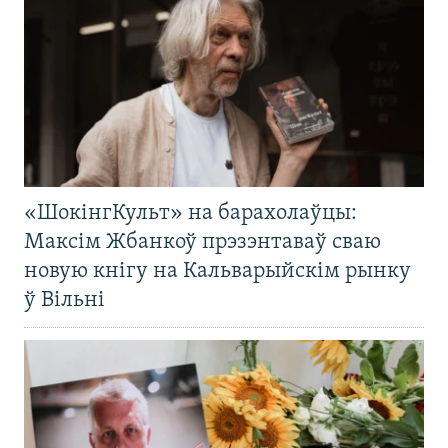
«ШокінгКульт» на барахолаўцы:
Максім Жбанкоў прэзэнтаваў сваю
новую кнігу на Кальварыйскім рынку
ў Вільні