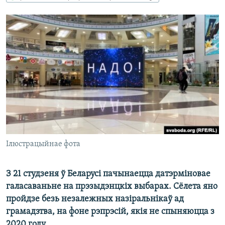
КУЛЬТУРА
МОВА
КАЛЯНДАР
НА ХВАЛЯХ СВАБОДЫ
Ілюстрацыйнае фота
З 21 студзеня ў Беларусі пачынаецца датэрміновае
галасаваньне на прэзыдэнцкіх выбарах. Сёлета яно
пройдзе безь незалежных назіральнікаў ад
грамадзтва, на фоне рэпрэсій, якія не спыняюцца з
2020 году.