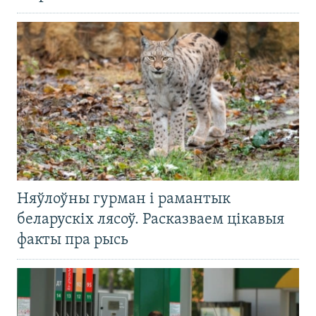
Няўлоўны гурман і рамантык
беларускіх лясоў. Расказваем цікавыя
факты пра рысь