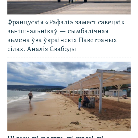
Францускія «Рафалі» замест савецкіх
зьнішчальнікаў — сымбалічная
зьмена ўва ўкраінскіх Паветраных
сілах. Аналіз Свабоды