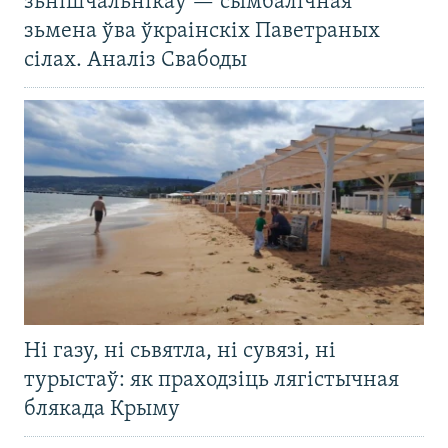
зьнішчальнікаў — сымбалічная
зьмена ўва ўкраінскіх Паветраных
сілах. Аналіз Свабоды
Ні газу, ні сьвятла, ні сувязі, ні
турыстаў: як праходзіць лягістычная
блякада Крыму