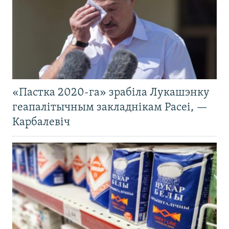
«Пастка 2020-га» зрабіла Лукашэнку
геапалітычным закладнікам Расеі, —
Карбалевіч