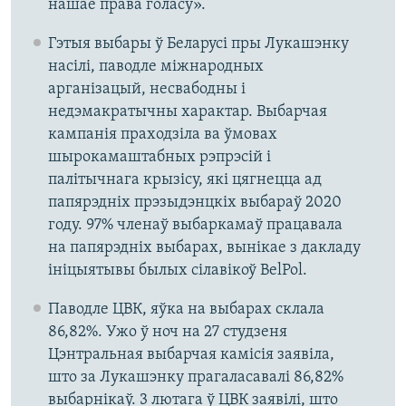
нашае права голасу».
Гэтыя выбары ў Беларусі пры Лукашэнку
насілі, паводле міжнародных
арганізацый, несвабодны і
недэмакратычны характар. Выбарчая
кампанія праходзіла ва ўмовах
шырокамаштабных рэпрэсій і
палітычнага крызісу, які цягнецца ад
папярэдніх прэзыдэнцкіх выбараў 2020
году. 97% членаў выбаркамаў працавала
на папярэдніх выбарах, вынікае з дакладу
ініцыятывы былых сілавікоў BelPol.
Паводле ЦВК, яўка на выбарах склала
86,82%. Ужо ў ноч на 27 студзеня
Цэнтральная выбарчая камісія заявіла,
што за Лукашэнку прагаласавалі 86,82%
выбарнікаў. 3 лютага ў ЦВК заявілі, што