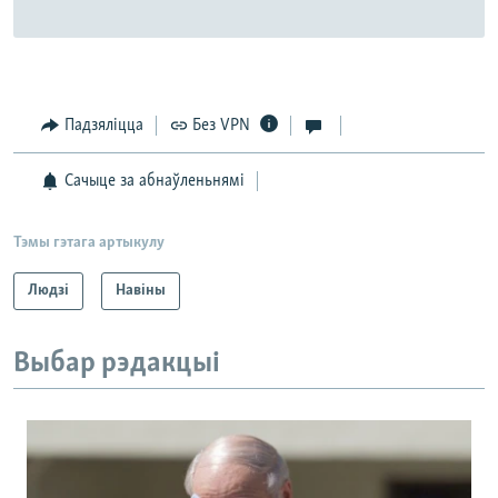
Падзяліцца
Без VPN
Сачыце за абнаўленьнямі
Тэмы гэтага артыкулу
Людзі
Навіны
Выбар рэдакцыі