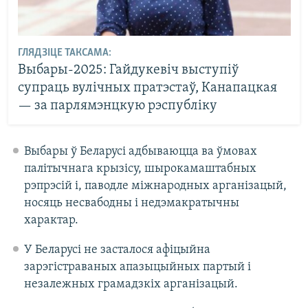
ГЛЯДЗІЦЕ ТАКСАМА:
Выбары-2025: Гайдукевіч выступіў
супраць вулічных пратэстаў, Канапацкая
— за парлямэнцкую рэспубліку
Выбары ў Беларусі адбываюцца ва ўмовах
палітычнага крызісу, шырокамаштабных
рэпрэсій і, паводле міжнародных арганізацый,
носяць несвабодны і недэмакратычны
характар.
У Беларусі не засталося афіцыйна
зарэгістраваных апазыцыйных партый і
незалежных грамадзкіх арганізацый.