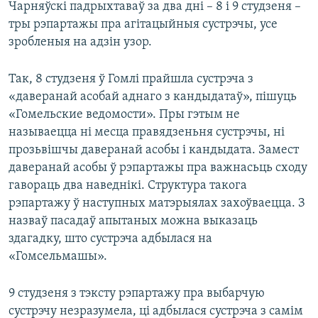
Чарняўскі падрыхтаваў за два дні – 8 і 9 студзеня –
тры рэпартажы пра агітацыйныя сустрэчы, усе
зробленыя на адзін узор.
Так, 8 студзеня ў Гомлі прайшла сустрэча з
«даверанай асобай аднаго з кандыдатаў», пішуць
«Гомельские ведомости». Пры гэтым не
называецца ні месца правядзеньня сустрэчы, ні
прозьвішчы даверанай асобы і кандыдата. Замест
даверанай асобы ў рэпартажы пра важнасьць сходу
гавораць два наведнікі. Структура такога
рэпартажу ў наступных матэрыялах захоўваецца. З
назваў пасадаў апытаных можна выказаць
здагадку, што сустрэча адбылася на
«Гомсельмашы».
9 студзеня з тэксту рэпартажу пра выбарчую
сустрэчу незразумела, ці адбылася сустрэча з самім