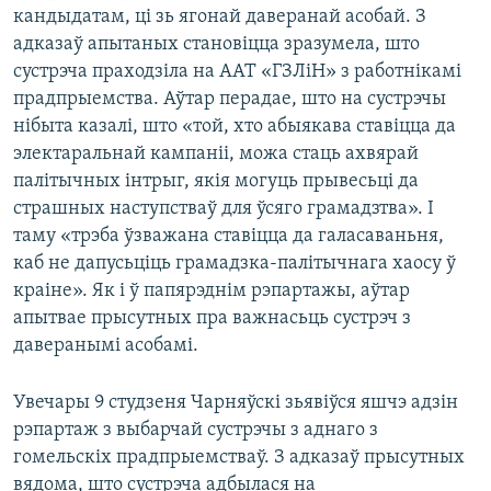
кандыдатам, ці зь ягонай даверанай асобай. З
адказаў апытаных становіцца зразумела, што
сустрэча праходзіла на ААТ «ГЗЛіН» з работнікамі
прадпрыемства. Аўтар перадае, што на сустрэчы
нібыта казалі, што «той, хто абыякава ставіцца да
электаральнай кампаніі, можа стаць ахвярай
палітычных інтрыг, якія могуць прывесьці да
страшных наступстваў для ўсяго грамадзтва». І
таму «трэба ўзважана ставіцца да галасаваньня,
каб не дапусьціць грамадзка-палітычнага хаосу ў
краіне». Як і ў папярэднім рэпартажы, аўтар
апытвае прысутных пра важнасьць сустрэч з
даверанымі асобамі.
Увечары 9 студзеня Чарняўскі зьявіўся яшчэ адзін
рэпартаж з выбарчай сустрэчы з аднаго з
гомельскіх прадпрыемстваў. З адказаў прысутных
вядома, што сустрэча адбылася на