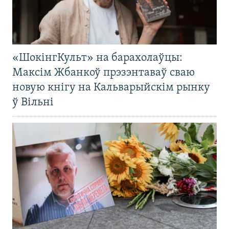
«ШокінгКульт» на барахолаўцы:
Максім Жбанкоў прэзэнтаваў сваю
новую кнігу на Кальварыйскім рынку
ў Вільні