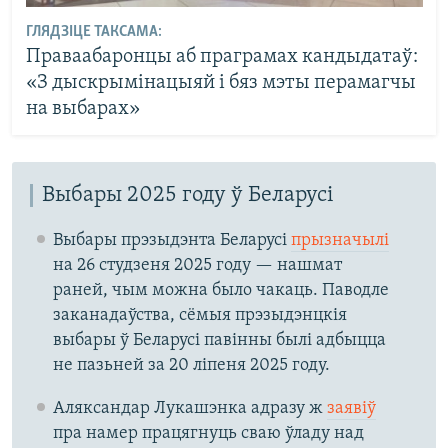
ГЛЯДЗІЦЕ ТАКСАМА:
Праваабаронцы аб праграмах кандыдатаў:
«З дыскрымінацыяй і бяз мэты перамагчы
на выбарах»
Выбары 2025 году ў Беларусі
Выбары прэзыдэнта Беларусі
прызначылі
на 26 студзеня 2025 году — нашмат
раней, чым можна было чакаць. Паводле
заканадаўства, сёмыя прэзыдэнцкія
выбары ў Беларусі павінны былі адбыцца
не пазьней за 20 ліпеня 2025 году.
Аляксандар Лукашэнка адразу ж
заявіў
пра намер працягнуць сваю ўладу над