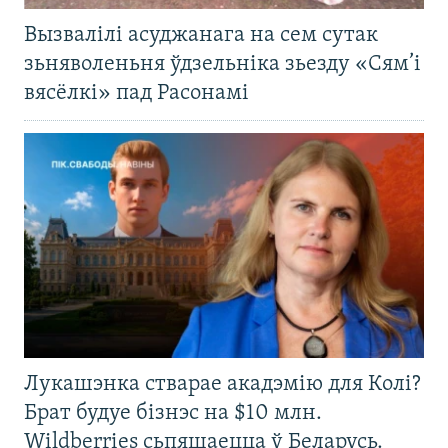
Вызвалілі асуджанага на сем сутак
зьняволеньня ўдзельніка зьезду «Сям’і
вясёлкі» пад Расонамі
Лукашэнка стварае акадэмію для Колі?
Брат будуе бізнэс на $10 млн.
Wildberries сьпяшаецца ў Беларусь.