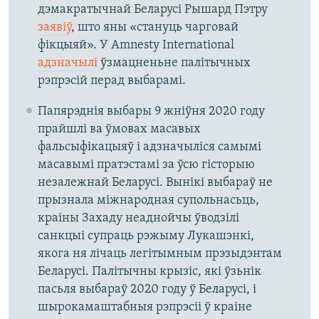
дэмакратычнай Беларусі Рышард Пэтру
заявіў
, што яны «стануць чарговай
фікцыяй». У Amnesty International
адзначылі
ўзмацненьне палітычных
рэпрэсій перад выбарамі.
Папярэднія выбары 9 жніўня 2020 году
прайшлі ва ўмовах масавых
фальсыфікацыяў і адзначыліся самымі
масавымі пратэстамі за ўсю гісторыю
незалежнай Беларусі. Вынікі выбараў не
прызнала міжнародная супольнасьць,
краіны Захаду неаднойчы ўводзілі
санкцыі супраць рэжыму Лукашэнкі,
якога ня лічаць легітымным прэзыдэнтам
Беларусі. Палітычны крызіс, які ўзьнік
пасьля выбараў 2020 году ў Беларусі, і
шырокамаштабныя рэпрэсіі ў краіне