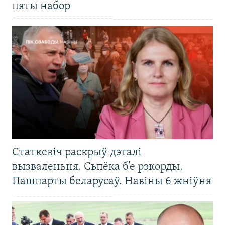
пяты набор
Статкевіч раскрыў дэталі
вызваленьня. Сьпёка б’е рэкорды.
Пашпарты беларусаў. Навіны 6 жніўня