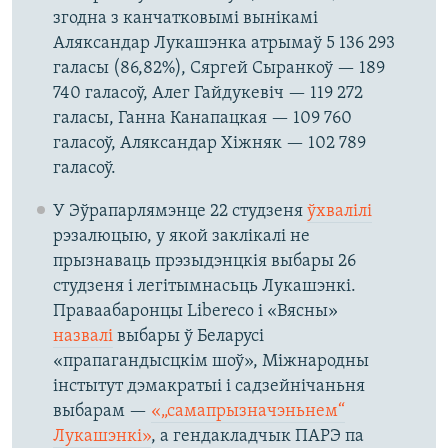
згодна з канчатковымі вынікамі
Аляксандар Лукашэнка атрымаў 5 136 293
галасы (86,82%), Сяргей Сыранкоў — 189
740 галасоў, Алег Гайдукевіч — 119 272
галасы, Ганна Канапацкая — 109 760
галасоў, Аляксандар Хіжняк — 102 789
галасоў.
У Эўрапарлямэнце 22 студзеня
ўхвалілі
рэзалюцыю, у якой заклікалі не
прызнаваць прэзыдэнцкія выбары 26
студзеня і легітымнасьць Лукашэнкі.
Праваабаронцы Libereco і «Вясны»
назвалі
выбары ў Беларусі
«прапагандысцкім шоў», Міжнародны
інстытут дэмакратыі і садзейнічаньня
выбарам —
«„самапрызначэньнем“
Лукашэнкі»
, а гендакладчык ПАРЭ па