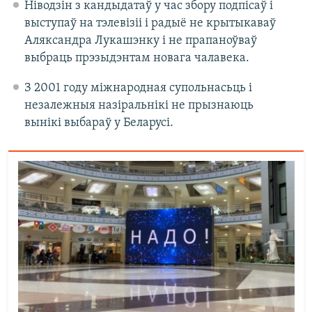
Ніводзін з кандыдатаў у час збору подпісаў і
выступаў на тэлевізіі і радыё не крытыкаваў
Аляксандра Лукашэнку і не прапаноўваў
выбраць прэзыдэнтам новага чалавека.
З 2001 году міжнародная супольнасьць і
незалежныя назіральнікі не прызнаюць
вынікі выбараў у Беларусі.