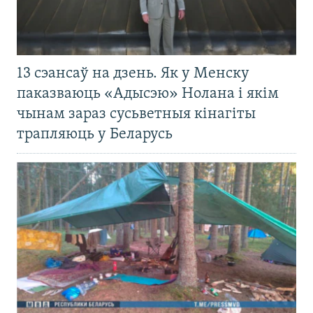
13 сэансаў на дзень. Як у Менску
паказваюць «Адысэю» Нолана і якім
чынам зараз сусьветныя кінагіты
трапляюць у Беларусь