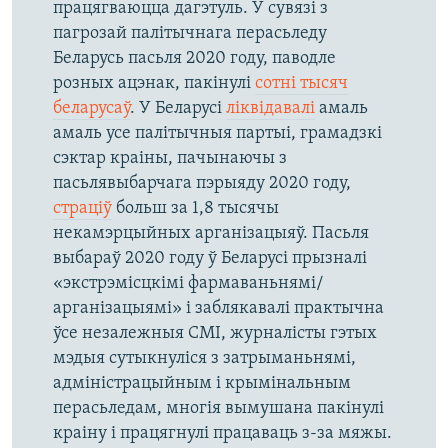
працягваюцца дагэтуль. У сувязі з
пагрозай палітычнага перасьледу
Беларусь пасьля 2020 году, паводле
розных ацэнак, пакінулі
сотні тысяч
беларусаў
. У Беларусі
ліквідавалі
амаль
амаль усе палітычныя партыі, грамадзкі
сэктар краіны, пачынаючы з
пасьлявыбарчага пэрыяду 2020 году,
страціў
больш за 1,8 тысячы
некамэрцыйных арганізацыяў. Пасьля
выбараў 2020 году ў Беларусі прызналі
«экстрэмісцкімі фармаваньнямі/
арганізацыямі» і заблякавалі практычна
ўсе незалежныя СМІ, журналісты гэтых
мэдыя сутыкнуліся з затрыманьнямі,
адміністрацыйным і крымінальным
перасьледам, многія вымушана пакінулі
краіну і працягнулі працаваць з-за мяжы.