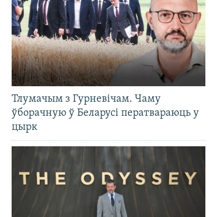
Тлумачым з Гурневічам. Чаму
ўборачную ў Беларусі ператвараюць у
цырк