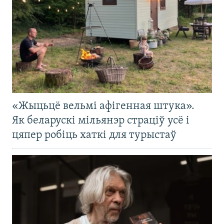
«Жыцьцё вельмі афігенная штука».
Як беларускі мільянэр страціў усё і
цяпер робіць хаткі для турыстаў