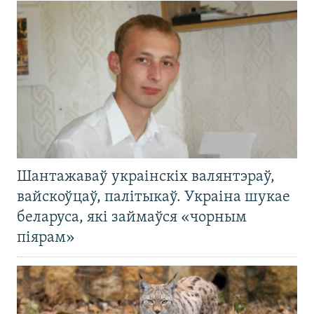
Шантажаваў украінскіх валянтэраў,
вайскоўцаў, палітыкаў. Украіна шукае
беларуса, які займаўся «чорным
піярам»