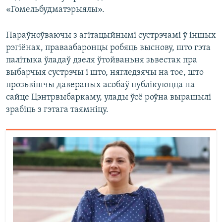
«Гомельбудматэрыялы».
Параўноўваючы з агітацыйнымі сустрэчамі ў іншых
рэгіёнах, праваабаронцы робяць выснову, што гэта
палітыка ўладаў дзеля ўтойваньня зьвестак пра
выбарчыя сустрэчы і што, нягледзячы на тое, што
прозьвішчы давераных асобаў публікуюцца на
сайце Цэнтрвыбаркаму, улады ўсё роўна вырашылі
зрабіць з гэтага таямніцу.