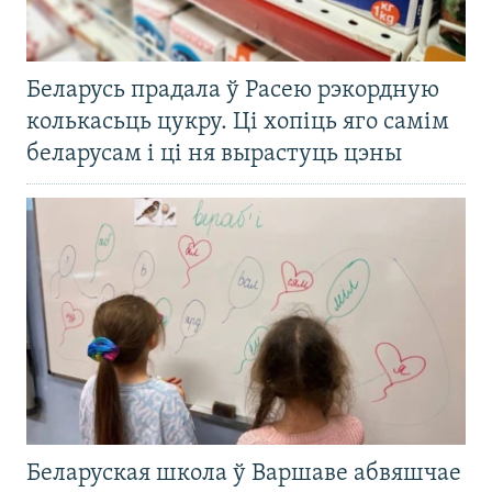
Беларусь прадала ў Расею рэкордную
колькасьць цукру. Ці хопіць яго самім
беларусам і ці ня вырастуць цэны
Беларуская школа ў Варшаве абвяшчае