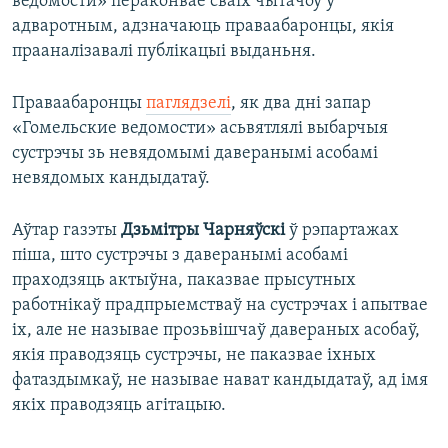
ведомости» пераконвае сваіх чытачоў у
адваротным, адзначаюць праваабаронцы, якія
прааналізавалі публікацыі выданьня.
Праваабаронцы
паглядзелі
, як два дні запар
«Гомельские ведомости» асьвятлялі выбарчыя
сустрэчы зь невядомымі даверанымі асобамі
невядомых кандыдатаў.
Аўтар газэты
Дзьмітры Чарняўскі
ў рэпартажах
піша, што сустрэчы з даверанымі асобамі
праходзяць актыўна, паказвае прысутных
работнікаў прадпрыемстваў на сустрэчах і апытвае
іх, але не называе прозьвішчаў давераных асобаў,
якія праводзяць сустрэчы, не паказвае іхных
фатаздымкаў, не называе нават кандыдатаў, ад імя
якіх праводзяць агітацыю.