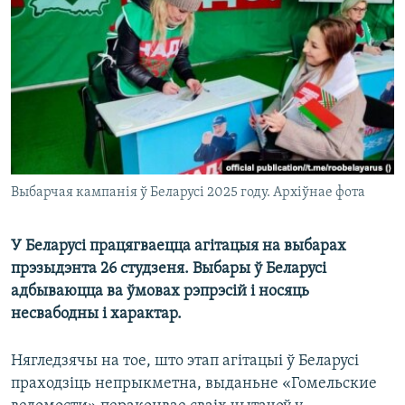
КУЛЬТУРА
МОВА
КАЛЯНДАР
НА ХВАЛЯХ СВАБОДЫ
Выбарчая кампанія ў Беларусі 2025 году. Архіўнае фота
У Беларусі працягваецца агітацыя на выбарах
прэзыдэнта 26 студзеня. Выбары ў Беларусі
адбываюцца ва ўмовах рэпрэсій і носяць
несвабодны і характар.
Нягледзячы на тое, што этап агітацыі ў Беларусі
праходзіць непрыкметна, выданьне «Гомельские