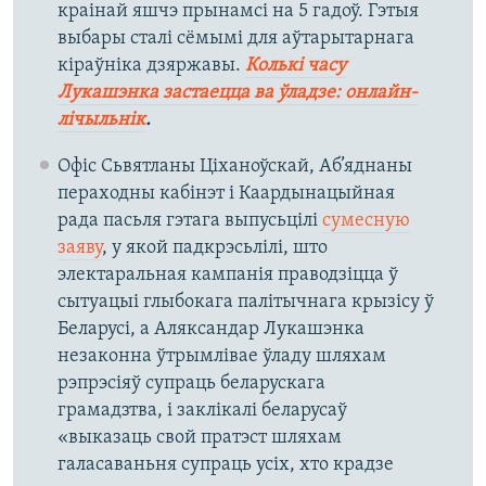
краінай яшчэ прынамсі на 5 гадоў. Гэтыя
выбары сталі сёмымі для аўтарытарнага
кіраўніка дзяржавы.
Колькі часу
Лукашэнка застаецца ва ўладзе: онлайн-
лічыльнік
.
Офіс Сьвятланы Ціханоўскай, Аб’яднаны
пераходны кабінэт і Каардынацыйная
рада пасьля гэтага выпусьцілі
сумесную
заяву
, у якой падкрэсьлілі, што
электаральная кампанія праводзіцца ў
сытуацыі глыбокага палітычнага крызісу ў
Беларусі, а Аляксандар Лукашэнка
незаконна ўтрымлівае ўладу шляхам
рэпрэсіяў супраць беларускага
грамадзтва, і заклікалі беларусаў
«выказаць свой пратэст шляхам
галасаваньня супраць усіх, хто крадзе