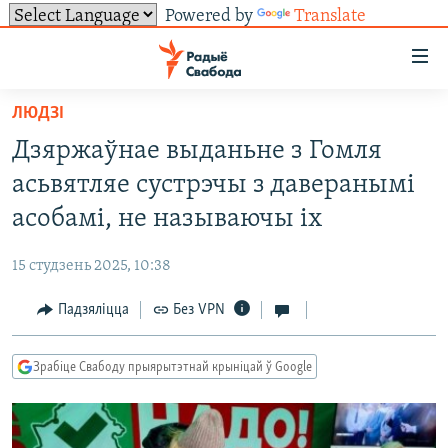
Powered by
Translate
Лінкі
ўнівэрсальнага
доступу
ЛЮДЗІ
НАВІНЫ
Перайсьці
Дзяржаўнае выданьне з Гомля
да
ТОЛЬКІ НА СВАБОДЗЕ
УСЕ НАВІНЫ
асьвятляе сустрэчы з даверанымі
галоўнага
СУВЯЗЬ
ВІДЭА І ФОТА
ТЭСТЫ
зьместу
асобамі, не называючы іх
Перайсьці
ПАДПІСАЦЦА
ЛЮДЗІ
БЛОГІ
АБЫСЬЦІ БЛЯКАВАНЬНЕ
да
15 студзень 2025, 10:38
ПАЛІТЫКА
ГІСТОРЫЯ НА СВАБОДЗЕ
ПАДЗЯЛІЦЦА ІНФАРМАЦЫЯЙ
RSS
галоўнай
САЧЫЦЕ ЗА АБНАЎЛЕНЬНЯМІ
Падзяліцца
Без VPN
навігацыі
ЭКАНОМІКА
ПАДКАСТЫ
ПАДКАСТЫ
Перайсьці
ВАЙНА
КНІГІ
FACEBOOK
да
Зрабіце Свабоду прыярытэтнай крыніцай ў Google
БЕЛАРУСЫ НА ВАЙНЕ
АЎДЫЁКНІГІ
TWITTER
пошуку
ПАЛІТВЯЗЬНІ
PREMIUM
Усе сайты РС/РСЭ