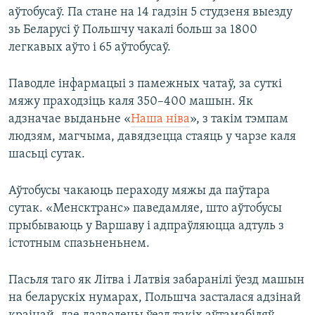
аўтобусаў. Па стане на 14 гадзін 5 студзеня выезду
зь Беларусі ў Польшчу чакалі больш за 1800
легкавых аўто і 65 аўтобусаў.
Паводле інфармацыі з памежных чатаў, за суткі
мяжу праходзіць каля 350–400 машын. Як
адзначае выданьне «
Наша ніва
», з такім тэмпам
людзям, магчыма, давядзецца стаяць у чарзе каля
шасьці сутак.
Аўтобусы чакаюць пераходу мяжы да паўтара
сутак. «Менсктранс» паведамляе, што аўтобусы
прыбываюць у Варшаву і адпраўляюцца адтуль з
істотным спазьненьнем.
Пасьля таго як Літва і Латвія забаранілі ўезд машын
на беларускіх нумарах, Польшча засталася адзінай