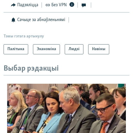
Падзяліцца
Без VPN
Сачыце за абнаўленьнямі
Тэмы гэтага артыкулу
Палітыка
Эканоміка
Людзі
Навіны
Выбар рэдакцыі