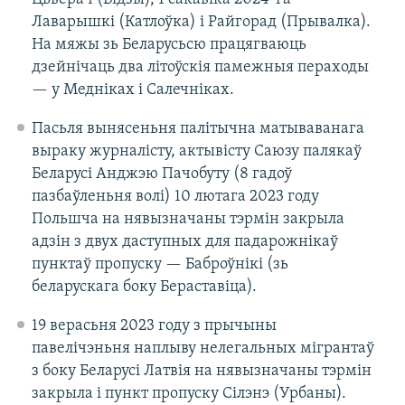
Лаварышкі (Катлоўка) і Райгорад (Прывалка).
На мяжы зь Беларусьсю працягваюць
дзейнічаць два літоўскія памежныя пераходы
— у Медніках і Салечніках.
Пасьля вынясеньня палітычна матываванага
выраку журналісту, актывісту Саюзу палякаў
Беларусі Анджэю Пачобуту (8 гадоў
пазбаўленьня волі) 10 лютага 2023 году
Польшча на нявызначаны тэрмін закрыла
адзін з двух даступных для падарожнікаў
пунктаў пропуску — Баброўнікі (зь
беларускага боку Бераставіца).
19 верасьня 2023 году з прычыны
павелічэньня наплыву нелегальных мігрантаў
з боку Беларусі Латвія на нявызначаны тэрмін
закрыла і пункт пропуску Сілэнэ (Урбаны).