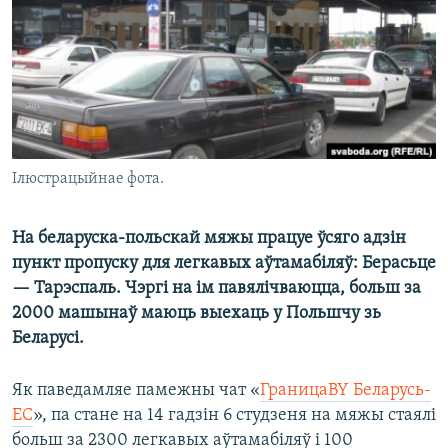
КУЛЬТУРА
МОВА
КАЛЯНДАР
НА ХВАЛЯХ СВАБОДЫ
Ілюстрацыйнае фота.
На беларуска-польскай мяжы працуе ўсяго адзін
пункт пропуску для легкавых аўтамабіляў: Берасьце
— Тарэспаль. Чэргі на ім павялічваюцца, больш за
2000 машынаў маюць выехаць у Польшчу зь
Беларусі.
Як паведамляе памежны чат «
ГраницаBY Беларусь-
ЕС
», па стане на 14 гадзін 6 студзеня на мяжы стаялі
больш за 2300 легкавых аўтамабіляў і 100