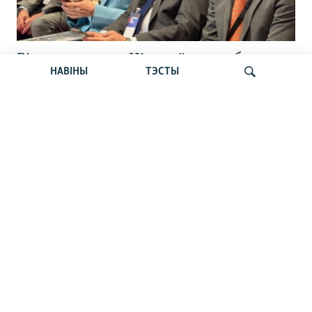
Відэарэпартаж: Ціханоўская сабрала
НАВІНЫ
ТЭСТЫ
апазыцыю, каб абмеркаваць плян
прыходу да ўлады
Шукаць
«Усё кепска і вельмі кепска».