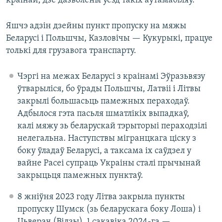
краінай, дзе дазволены ўезд такіх аўтамабіляў.
Яшчэ адзін дзейны пункт пропуску на мяжы
Беларусі і Польшчы, Казловічы — Кукурыкі, працуе
толькі для грузавога транспарту.
Чэргі на межах Беларусі з краінамі Эўразьвязу
ўтварыліся, бо ўрады Польшчы, Латвіі і Літвы
закрылі большасьць памежных пераходаў.
Адбылося гэта пасьля шматлікіх выпадкаў,
калі мяжу зь беларускай тэрыторыі пераходзілі
нелегальна. Наступствы мігранцкага ціску з
боку ўладаў Беларусі, а таксама іх саўдзел у
вайне Расеі супраць Украіны сталі прычынай
закрыцьця памежных пунктаў.
8 жніўня 2023 году Літва закрыла пункты
пропуску Шумск (зь беларускага боку Лоша) і
Цьверач (Відзы), 1 сакавіка 2024-га —