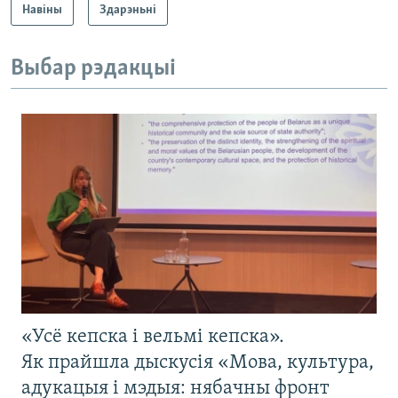
Навіны
Здарэньні
Выбар рэдакцыі
«Усё кепска і вельмі кепска».
Як прайшла дыскусія «Мова, культура,
адукацыя і мэдыя: нябачны фронт