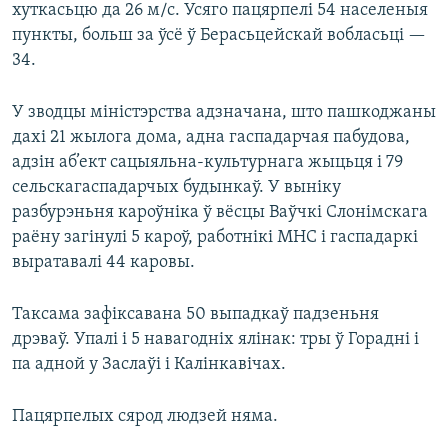
хуткасьцю да 26 м/с. Усяго пацярпелі 54 населеныя
пункты, больш за ўсё ў Берасьцейскай вобласьці —
34.
У зводцы міністэрства адзначана, што пашкоджаны
дахі 21 жылога дома, адна гаспадарчая пабудова,
адзін аб’ект сацыяльна-культурнага жыцьця і 79
сельскагаспадарчых будынкаў. У выніку
разбурэньня кароўніка ў вёсцы Ваўчкі Слонімскага
раёну загінулі 5 кароў, работнікі МНС і гаспадаркі
выратавалі 44 каровы.
Таксама зафіксавана 50 выпадкаў падзеньня
дрэваў. Упалі і 5 навагодніх ялінак: тры ў Горадні і
па адной у Заслаўі і Калінкавічах.
Пацярпелых сярод людзей няма.