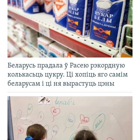
Беларусь прадала ў Расею рэкордную
колькасьць цукру. Ці хопіць яго самім
беларусам і ці ня вырастуць цэны