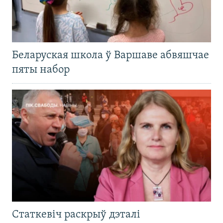
Беларуская школа ў Варшаве абвяшчае
пяты набор
Статкевіч раскрыў дэталі