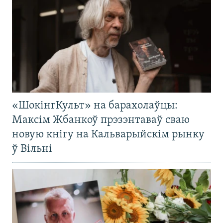
«ШокінгКульт» на барахолаўцы:
Максім Жбанкоў прэзэнтаваў сваю
новую кнігу на Кальварыйскім рынку
ў Вільні