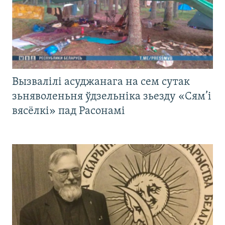
Вызвалілі асуджанага на сем сутак
зьняволеньня ўдзельніка зьезду «Сям’і
вясёлкі» пад Расонамі