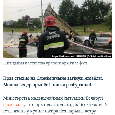
КУЛЬТУРА
МОВА
КАЛЯНДАР
НА ХВАЛЯХ СВАБОДЫ
Ліквідацыя наступства ўрагану, архіўнае фота
Праз стыхію на Слонімшчыне загінулі жывёлы.
Моцны вецер прынёс і іншыя разбурэньні.
Міністэрства надзвычайных сытуацый Беларусі
расказала
, што прынесла непагадзь 16 сьнежня. У
гэты дзень у краіне назіраліся парывы ветру