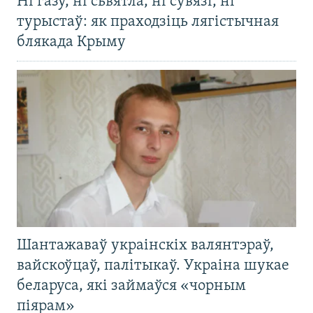
Ні газу, ні сьвятла, ні сувязі, ні
турыстаў: як праходзіць лягістычная
блякада Крыму
Шантажаваў украінскіх валянтэраў,
вайскоўцаў, палітыкаў. Украіна шукае
беларуса, які займаўся «чорным
піярам»