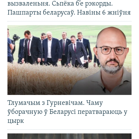
вызваленьня. Сьпёка б’е рэкорды.
Пашпарты беларусаў. Навіны 6 жніўня
Тлумачым з Гурневічам. Чаму
ўборачную ў Беларусі ператвараюць у
цырк