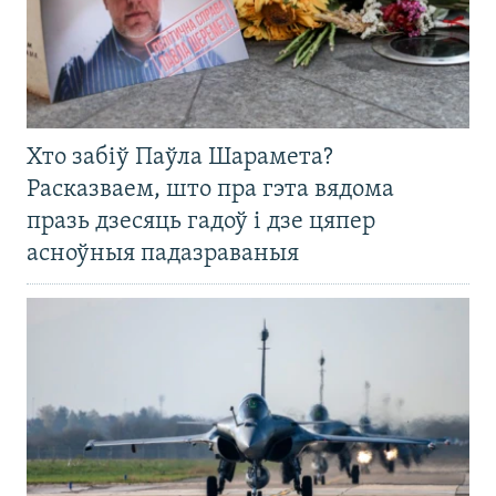
Хто забіў Паўла Шарамета?
Расказваем, што пра гэта вядома
празь дзесяць гадоў і дзе цяпер
асноўныя падазраваныя