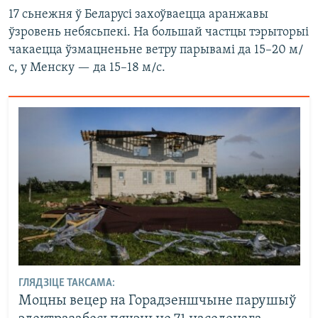
17 сьнежня ў Беларусі захоўваецца аранжавы
ўзровень небясьпекі. На большай частцы тэрыторыі
чакаецца ўзмацненьне ветру парывамі да 15–20 м/
с, у Менску — да 15–18 м/с.
ГЛЯДЗІЦЕ ТАКСАМА:
Моцны вецер на Горадзеншчыне парушыў