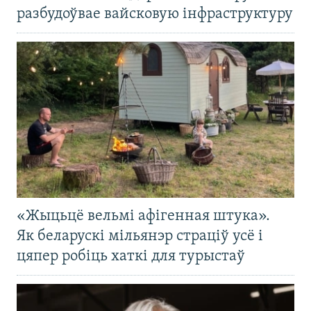
разбудоўвае вайсковую інфраструктуру
«Жыцьцё вельмі афігенная штука».
Як беларускі мільянэр страціў усё і
цяпер робіць хаткі для турыстаў