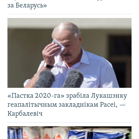
за Беларусь»
«Пастка 2020-га» зрабіла Лукашэнку
геапалітычным закладнікам Расеі, —
Карбалевіч