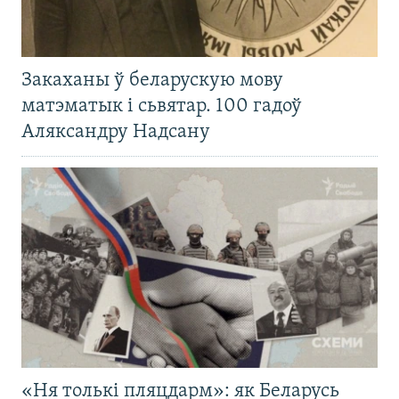
Закаханы ў беларускую мову
матэматык і сьвятар. 100 гадоў
Аляксандру Надсану
«Ня толькі пляцдарм»: як Беларусь