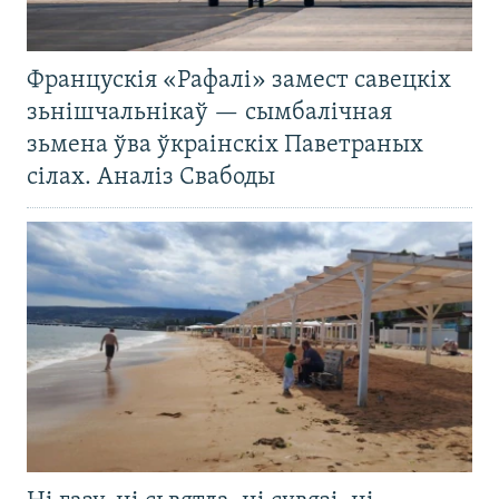
Францускія «Рафалі» замест савецкіх
зьнішчальнікаў — сымбалічная
зьмена ўва ўкраінскіх Паветраных
сілах. Аналіз Свабоды