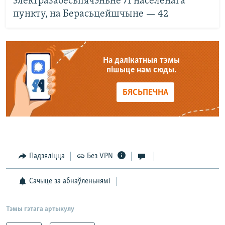
электразабесьпячэньне 71 населенага
пункту, на Берасьцейшчыне — 42
На далікатныя тэмы
пішыце нам сюды.
БЯСЬПЕЧНА
Падзяліцца
Без VPN
Сачыце за абнаўленьнямі
Тэмы гэтага артыкулу