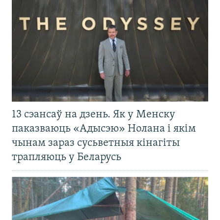
13 сэансаў на дзень. Як у Менску
паказваюць «Адысэю» Нолана і якім
чынам зараз сусьветныя кінагіты
трапляюць у Беларусь