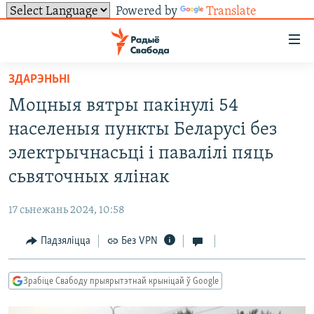
Powered by
Translate
Лінкі
ўнівэрсальнага
доступу
ЗДАРЭНЬНІ
НАВІНЫ
Перайсьці
Моцныя вятры пакінулі 54
да
ТОЛЬКІ НА СВАБОДЗЕ
УСЕ НАВІНЫ
населеныя пункты Беларусі без
галоўнага
СУВЯЗЬ
ВІДЭА І ФОТА
ТЭСТЫ
зьместу
электрычнасьці і павалілі пяць
Перайсьці
ПАДПІСАЦЦА
ЛЮДЗІ
БЛОГІ
АБЫСЬЦІ БЛЯКАВАНЬНЕ
сьвяточных ялінак
да
ПАЛІТЫКА
ГІСТОРЫЯ НА СВАБОДЗЕ
ПАДЗЯЛІЦЦА ІНФАРМАЦЫЯЙ
RSS
галоўнай
САЧЫЦЕ ЗА АБНАЎЛЕНЬНЯМІ
17 сьнежань 2024, 10:58
навігацыі
ЭКАНОМІКА
ПАДКАСТЫ
ПАДКАСТЫ
Перайсьці
Падзяліцца
Без VPN
ВАЙНА
КНІГІ
FACEBOOK
да
БЕЛАРУСЫ НА ВАЙНЕ
АЎДЫЁКНІГІ
TWITTER
пошуку
Зрабіце Свабоду прыярытэтнай крыніцай ў Google
ПАЛІТВЯЗЬНІ
PREMIUM
Усе сайты РС/РСЭ