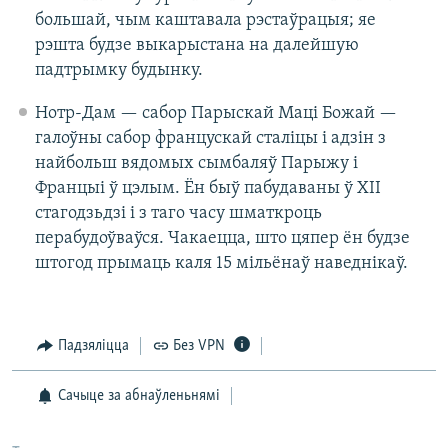
большай, чым каштавала рэстаўрацыя; яе
рэшта будзе выкарыстана на далейшую
падтрымку будынку.
Нотр-Дам — сабор Парыскай Маці Божай —
галоўны сабор францускай сталіцы і адзін з
найбольш вядомых сымбаляў Парыжу і
Францыі ў цэлым. Ён быў пабудаваны ў XII
стагодзьдзі і з таго часу шматкроць
перабудоўваўся. Чакаецца, што цяпер ён будзе
штогод прымаць каля 15 мільёнаў наведнікаў.
Падзяліцца
Без VPN
Сачыце за абнаўленьнямі