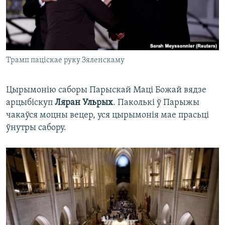
Трамп паціскае руку Зяленскаму
Цырымонію саборы Парыскай Маці Божай вядзе
арцыбіскуп
Ляран Ульрых
. Паколькі ў Парыжы
чакаўся моцны вецер, уся цырымонія мае прасьці
ўнутры сабору.