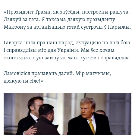
«Прэзыдэнт Трамп, як заўсёды, настроены рашуча.
Дзякуй за гэта. Я таксама дзякую прэзыдэнту
Макрону за арганізацыю гэтай сустрэчы ў Парыжы.
Гаворка ішла пра наш народ, сытуацыю на полі бою
і справядлівы мір для Украіны. Мы ўсе хочам
скончыць гэтую вайну як мага хутчэй і справядліва.
Дамовіліся працаваць далей. Мір магчымы,
дзякуючы сіле!»