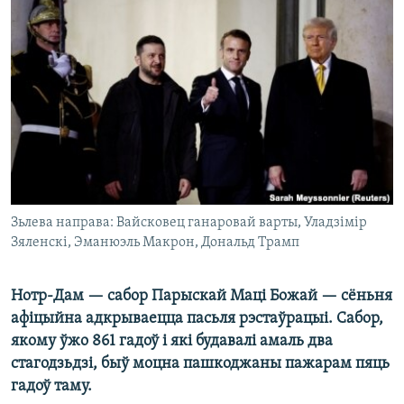
КУЛЬТУРА
МОВА
КАЛЯНДАР
НА ХВАЛЯХ СВАБОДЫ
Зьлева направа: Вайсковец ганаровай варты, Уладзімір
Зяленскі, Эманюэль Макрон, Дональд Трамп
Нотр-Дам — сабор Парыскай Маці Божай — сёньня
афіцыйна адкрываецца пасьля рэстаўрацыі. Сабор,
якому ўжо 861 гадоў і які будавалі амаль два
стагодзьдзі, быў моцна пашкоджаны пажарам пяць
гадоў таму.