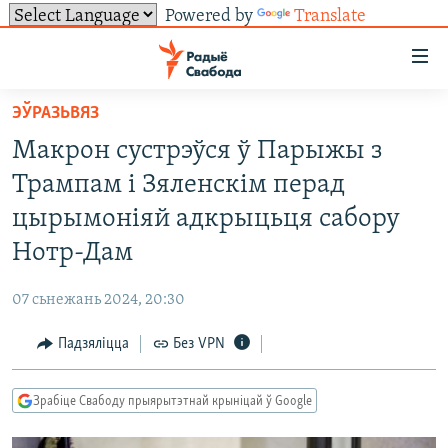
Powered by
Translate
Лінкі
ўнівэрсальнага
доступу
ЭЎРАЗЬВЯЗ
НАВІНЫ
Перайсьці
Макрон сустрэўся ў Парыжы з
да
ТОЛЬКІ НА СВАБОДЗЕ
УСЕ НАВІНЫ
Трампам і Зяленскім перад
галоўнага
СУВЯЗЬ
ВІДЭА І ФОТА
ТЭСТЫ
зьместу
цырымоніяй адкрыцьця сабору
Перайсьці
ПАДПІСАЦЦА
ЛЮДЗІ
БЛОГІ
АБЫСЬЦІ БЛЯКАВАНЬНЕ
Нотр-Дам
да
ПАЛІТЫКА
ГІСТОРЫЯ НА СВАБОДЗЕ
ПАДЗЯЛІЦЦА ІНФАРМАЦЫЯЙ
RSS
галоўнай
САЧЫЦЕ ЗА АБНАЎЛЕНЬНЯМІ
07 сьнежань 2024, 20:30
навігацыі
ЭКАНОМІКА
ПАДКАСТЫ
ПАДКАСТЫ
Перайсьці
Падзяліцца
Без VPN
ВАЙНА
КНІГІ
FACEBOOK
да
БЕЛАРУСЫ НА ВАЙНЕ
АЎДЫЁКНІГІ
TWITTER
пошуку
Зрабіце Свабоду прыярытэтнай крыніцай ў Google
ПАЛІТВЯЗЬНІ
PREMIUM
Усе сайты РС/РСЭ