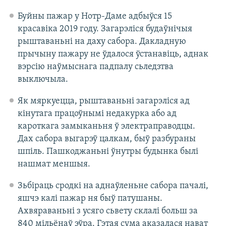
Буйны пажар у Нотр-Даме адбыўся 15
красавіка 2019 году. Загарэліся будаўнічыя
рыштаваньні на даху сабора. Дакладную
прычыну пажару не ўдалося ўстанавіць, аднак
вэрсію наўмыснага падпалу сьледзтва
выключыла.
Як мяркуецца, рыштаваньні загарэліся ад
кінутага працоўнымі недакурка або ад
кароткага замыканьня ў электраправодцы.
Дах сабора выгарэў цалкам, быў разбураны
шпіль. Пашкоджаньні ўнутры будынка былі
нашмат меншыя.
Зьбіраць сродкі на аднаўленьне сабора пачалі,
яшчэ калі пажар ня быў патушаны.
Ахвяраваньні з усяго сьвету склалі больш за
840 мільёнаў эўра. Гэтая сума аказалася нават