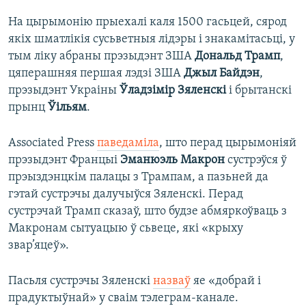
На цырымонію прыехалі каля 1500 гасьцей, сярод
якіх шматлікія сусьветныя лідэры і знакамітасьці, у
тым ліку абраны прэзыдэнт ЗША
Дональд Трамп
,
цяперашняя першая лэдзі ЗША
Джыл Байдэн
,
прэзыдэнт Украіны
Ўладзімір Зяленскі
і брытанскі
прынц
Ўільям
.
Associated Press
паведаміла
, што перад цырымоніяй
прэзыдэнт Францыі
Эманюэль Макрон
сустрэўся ў
прэыздэнцкім палацы з Трампам, а пазьней да
гэтай сустрэчы далучыўся Зяленскі. Перад
сустрэчай Трамп сказаў, што будзе абмяркоўваць з
Макронам сытуацыю ў сьвеце, які «крыху
звар’яцеў».
Пасьля сустрэчы Зяленскі
назваў
яе «добрай і
прадуктыўнай» у сваім тэлеграм-канале.