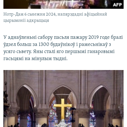
Нотр-Дам 6 сьнежня 2024, напярэдадні афіцыйнай
цырымоніі адкрыцьця
У аднаўленьні сабору пасьля пажару 2019 годe бралі
ўдзел больш за 1300 будаўнікоў і рамесьнікаў з
усяго сьвету. Яны сталі яго першымі ганаровымі
гасьцямі на мінулым тыдні.