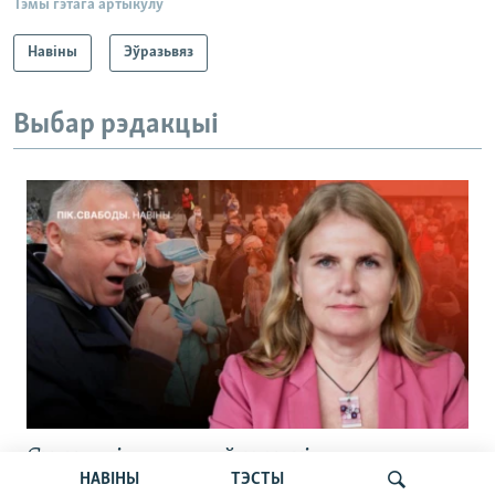
Тэмы гэтага артыкулу
Навіны
Эўразьвяз
Выбар рэдакцыі
Статкевіч раскрыў дэталі
НАВІНЫ
ТЭСТЫ
вызваленьня. Сьпёка б’е рэкорды.