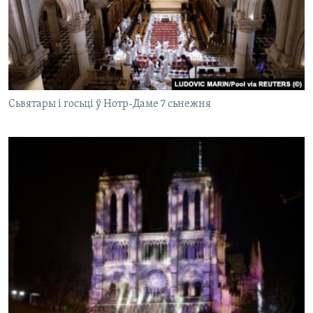
Сьвятары і госьці ў Нотр-Даме 7 сьнежня