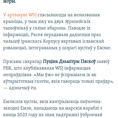
моры.
У артыкуле WSJ
спасылаюцца на неназваныя
крыніцы, у тым ліку на двух эўрапейскіх
чыноўнікаў у галіне абароны. Паводле іх
інфармацыі, Расея перадавала дадзеныя праз
чальцоў іранскага Корпусу вартавых ісламскай
рэвалюцыі, інтэграваных у шэрагі хусітаў у Емэне.
Прэсавы сакратар
Пуціна Дзьмітры Пяскоў
заявіў
РБК, што апублікаваная WSJ інфармацыя
непраўдзівая. «Мы ўжо не ўспрымаем іх як
аўтарытэтныя газэты, якія гавораць толькі праўду»,
— адзначыў ён.
Емэнскія хусіты, якія кантралююць паўночна-
заходні Емэн, нападаюць на марскія караблі з
канца 2023 году на знак падтрымкі ўзброенай