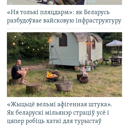
«Ня толькі пляцдарм»: як Беларусь
разбудоўвае вайсковую інфраструктуру
«Жыцьцё вельмі афігенная штука».
Як беларускі мільянэр страціў усё і
цяпер робіць хаткі для турыстаў