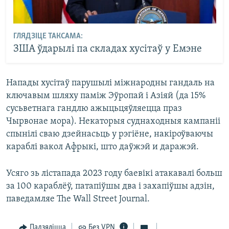
ГЛЯДЗІЦЕ ТАКСАМА:
ЗША ўдарылі па складах хусітаў у Емэне
Напады хусітаў парушылі міжнародны гандаль на
ключавым шляху паміж Эўропай і Азіяй (да 15%
сусьветнага гандлю ажыцьцяўляецца праз
Чырвонае мора). Некаторыя суднаходныя кампаніі
спынілі сваю дзейнасьць у рэгіёне, накіроўваючы
караблі вакол Афрыкі, што даўжэй и даражэй.
Усяго зь лістапада 2023 году баевікі атакавалі больш
за 100 караблёў, патапіўшы два і захапіўшы адзін,
паведамляе The Wall Street Journal.
Падзяліцца
Без VPN