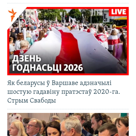
Як беларусы ў Варшаве адзначылі
шостую гадавіну пратэстаў 2020-га.
Стрым Свабоды