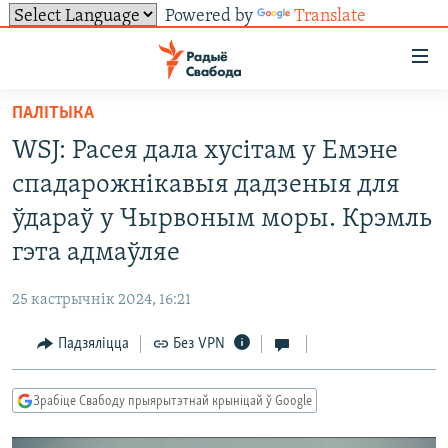
Powered by
Translate
Лінкі
ўнівэрсальнага
доступу
ПАЛІТЫКА
НАВІНЫ
Перайсьці
WSJ: Расея дала хусітам у Емэне
да
ТОЛЬКІ НА СВАБОДЗЕ
УСЕ НАВІНЫ
спадарожнікавыя дадзеныя для
галоўнага
СУВЯЗЬ
ВІДЭА І ФОТА
ТЭСТЫ
зьместу
ўдараў у Чырвоным моры. Крэмль
Перайсьці
ПАДПІСАЦЦА
ЛЮДЗІ
БЛОГІ
АБЫСЬЦІ БЛЯКАВАНЬНЕ
гэта адмаўляе
да
ПАЛІТЫКА
ГІСТОРЫЯ НА СВАБОДЗЕ
ПАДЗЯЛІЦЦА ІНФАРМАЦЫЯЙ
RSS
галоўнай
САЧЫЦЕ ЗА АБНАЎЛЕНЬНЯМІ
25 кастрычнік 2024, 16:21
навігацыі
ЭКАНОМІКА
ПАДКАСТЫ
ПАДКАСТЫ
Перайсьці
Падзяліцца
Без VPN
ВАЙНА
КНІГІ
FACEBOOK
да
БЕЛАРУСЫ НА ВАЙНЕ
АЎДЫЁКНІГІ
TWITTER
пошуку
Зрабіце Свабоду прыярытэтнай крыніцай ў Google
ПАЛІТВЯЗЬНІ
PREMIUM
Усе сайты РС/РСЭ