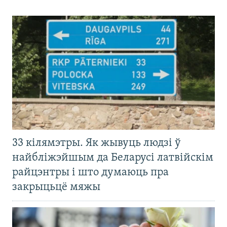
33 кілямэтры. Як жывуць людзі ў
найбліжэйшым да Беларусі латвійскім
райцэнтры і што думаюць пра
закрыцьцё мяжы