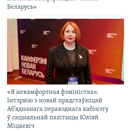
Беларусь»
«Я некамфортная фэміністка».
Інтэрвію з новай прадстаўніцай
Аб’яднанага пераходнага кабінэту
ў сацыяльнай палітыцы Юліяй
Міцкевіч