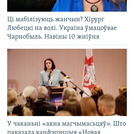
Ці мабілізуюць жанчын? Хірург
Любецкі на волі. Украіна ўмацоўвае
Чарнобыль. Навіны 10 жніўня
У чаканьні «акна магчымасьцяў». Што
паказала канфэрэнцыя «Новая