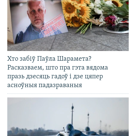
Хто забіў Паўла Шарамета?
Расказваем, што пра гэта вядома
празь дзесяць гадоў і дзе цяпер
асноўныя падазраваныя