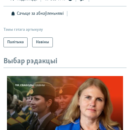
Сачыце за абнаўленьнямі
Тэмы гэтага артыкулу
Палітыка
Навіны
Выбар рэдакцыі