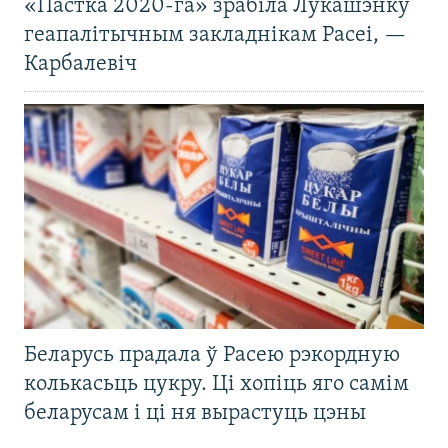
«Пастка 2020-га» зрабіла Лукашэнку
геапалітычным закладнікам Расеі, —
Карбалевіч
Беларусь прадала ў Расею рэкордную
колькасьць цукру. Ці хопіць яго самім
беларусам і ці ня вырастуць цэны