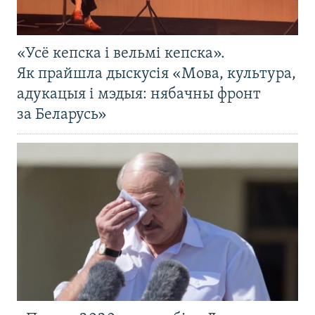
«Усё кепска і вельмі кепска».
Як прайшла дыскусія «Мова, культура,
адукацыя і мэдыя: нябачны фронт
за Беларусь»