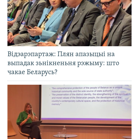
Відэарэпартаж: Плян апазыцыі на
выпадак зьнікненьня рэжыму: што
чакае Беларусь?