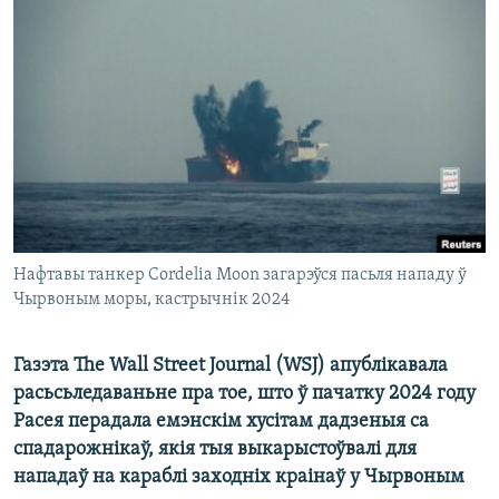
КУЛЬТУРА
МОВА
КАЛЯНДАР
НА ХВАЛЯХ СВАБОДЫ
Нафтавы танкер Cordelia Moon загарэўся пасьля нападу ў
Чырвоным моры, кастрычнік 2024
Газэта The Wall Street Journal (WSJ) апублікавала
расьсьледаваньне пра тое, што ў пачатку 2024 году
Расея перадала емэнскім хусітам дадзеныя са
спадарожнікаў, якія тыя выкарыстоўвалі для
нападаў на караблі заходніх краінаў у Чырвоным