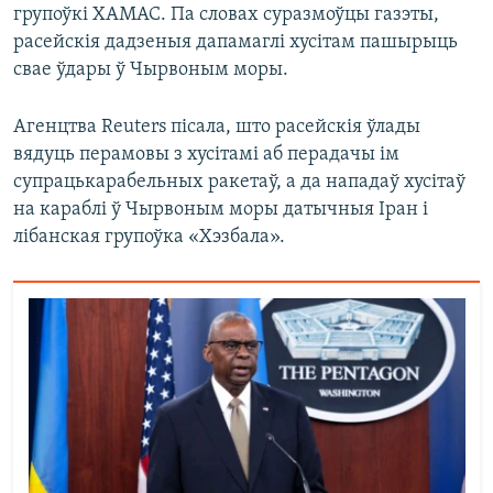
групоўкі ХАМАС. Па словах суразмоўцы газэты,
расейскія дадзеныя дапамаглі хусітам пашырыць
свае ўдары ў Чырвоным моры.
Агенцтва Reuters пісала, што расейскія ўлады
вядуць перамовы з хусітамі аб перадачы ім
супрацькарабельных ракетаў, а да нападаў хусітаў
на караблі ў Чырвоным моры датычныя Іран і
лібанская групоўка «Хэзбала».