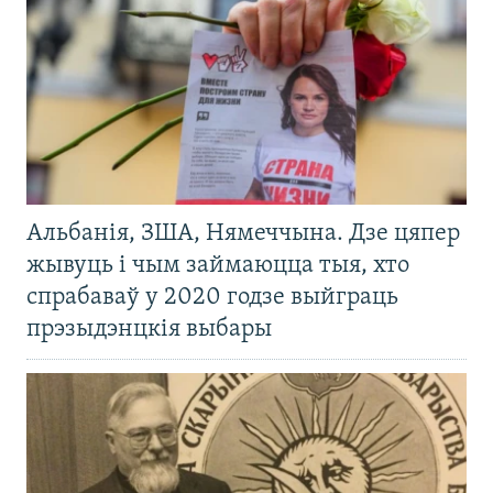
Альбанія, ЗША, Нямеччына. Дзе цяпер
жывуць і чым займаюцца тыя, хто
спрабаваў у 2020 годзе выйграць
прэзыдэнцкія выбары