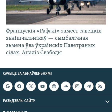
Францускія «Рафалі» замест савецкіх
зьнішчальнікаў — сымбалічная
зьмена ўва ўкраінскіх Паветраных
сілах. Аналіз Свабоды
САЧЫЦЕ ЗА АБНАЎЛЕНЬНЯМІ
РАЗЬДЗЕЛЫ САЙТУ