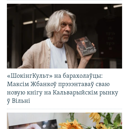
«ШокінгКульт» на барахолаўцы:
Максім Жбанкоў прэзэнтаваў сваю
новую кнігу на Кальварыйскім рынку
ў Вільні