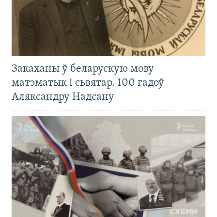
Закаханы ў беларускую мову
матэматык і сьвятар. 100 гадоў
Аляксандру Надсану