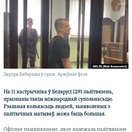
КУЛЬТУРА
МОВА
КАЛЯНДАР
НА ХВАЛЯХ СВАБОДЫ
Эдуард Бабарыка ў судзе. Архіўнае фота
На 11 кастрычніка ў Беларусі 1291 палітвязень,
прызнаны такім міжнароднай супольнасьцю.
Рэальная колькасьць людзей, зьняволеных з
палітычных матываў, можа быць большая.
Офіснае памяшканьне, якое належала палітвязьню