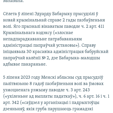
MolaMola.
Сёлета ў ліпені Эдуарду Бабарыку прысудзілі ў
новай крымінальнай справе 2 гады пазбаўленьня
волі. Яго прызналі вінаватым паводле ч. 2 арт. 411
Крымінальнага кодэксу («злоснае
непадпарадкаваньне патрабаваньням
адміністрацыі папраўчай установы»). Справу
ініцыявала 30 красавіка адміністрацыя бабруйскай
папраўчай калёніі № 2, дзе Бабарыка-малодшы
адбывае пакараньне.
5 ліпеня 2023 году Менскі абласны суд прысудзіў
палітвязьню 8 гадоў пазбаўленьня волі ва ўмовах
узмоцненага рэжыму паводле ч. 3 арт. 243
(«ухіленьне ад выплаты падаткаў»), ч. 6 арт. 16 і ч. 1
арт. 342 («саўдзел у арганізацыі і падрыхтоўцы
дзеяньняў, якія груба парушаюць грамадзкі