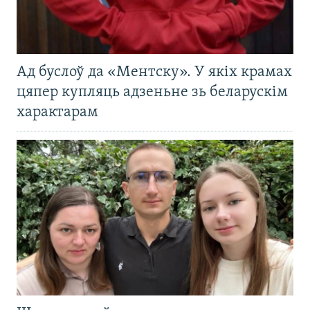
Ад буслоў да «Ментску». У якіх крамах
цяпер купляць адзеньне зь беларускім
характарам