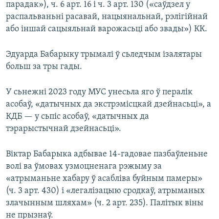
парадак»), ч. 6 арт. 16 і ч. 3 арт. 130 («саўдзел у
распальваньні расавай, нацыянальнай, рэлігійнай
або іншай сацыяльнай варожасьці або звады») КК.
Эдуарда Бабарыку трымалі ў сьледчым ізалятары
больш за тры гады.
У сьнежні 2023 году МУС унесьла яго ў пералік
асобаў, «датычных да экстрэмісцкай дзейнасьці», а
КДБ — у сьпіс асобаў, «датычных да
тэрарыстычнай дзейнасьці».
Віктар Бабарыка адбывае 14-гадовае пазбаўленьне
волі ва ўмовах узмоцненага рэжыму за
«атрыманьне хабару ў асабліва буйным памеры»
(ч. 3 арт. 430) і «легалізацыю сродкаў, атрыманых
злачынным шляхам» (ч. 2 арт. 235). Палітык віны
не прызнаў.