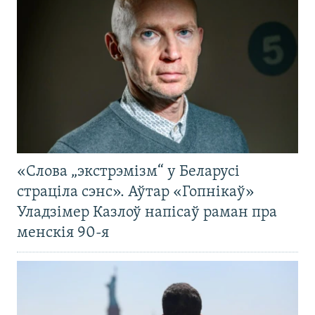
«Слова „экстрэмізм“ у Беларусі
страціла сэнс». Аўтар «Гопнікаў»
Уладзімер Казлоў напісаў раман пра
менскія 90-я