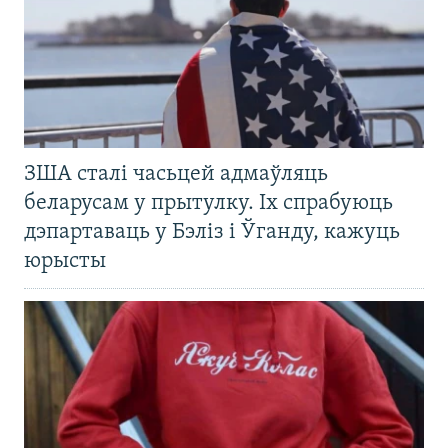
ЗША сталі часьцей адмаўляць
беларусам у прытулку. Іх спрабуюць
дэпартаваць у Бэліз і Ўганду, кажуць
юрысты