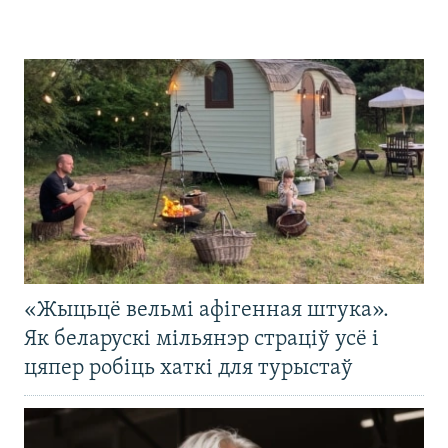
«Жыцьцё вельмі афігенная штука».
Як беларускі мільянэр страціў усё і
цяпер робіць хаткі для турыстаў