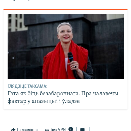
ГЛЯДЗІЦЕ ТАКСАМА:
Гэта як біць безабароннага. Пра чалавечы
фактар у апазыцыі і ўладзе
Падзяліцца
Без VPN