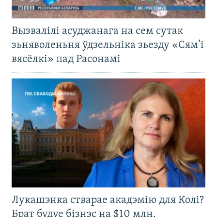
Вызвалілі асуджанага на сем сутак
зьняволеньня ўдзельніка зьезду «Сям’і
вясёлкі» пад Расонамі
Лукашэнка стварае акадэмію для Колі?
Брат будуе бізнэс на $10 млн.