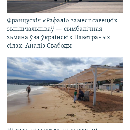
Францускія «Рафалі» замест савецкіх
зьнішчальнікаў — сымбалічная
зьмена ўва ўкраінскіх Паветраных
сілах. Аналіз Свабоды