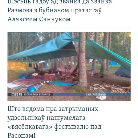
Шэсьць гадоў ад званка да званка.
Размова з бубначом пратэстаў
Аляксеем Санчуком
Што вядома пра затрыманых
удзельнікаў нашумелага
«вясёлкавага» фэстывалю пад
Расонамі