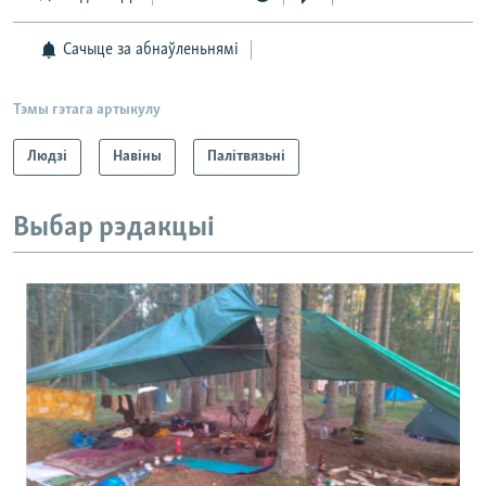
Сачыце за абнаўленьнямі
Тэмы гэтага артыкулу
Людзі
Навіны
Палітвязьні
Выбар рэдакцыі