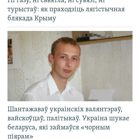
Ні газу, ні сьвятла, ні сувязі, ні
турыстаў: як праходзіць лягістычная
блякада Крыму
Шантажаваў украінскіх валянтэраў,
вайскоўцаў, палітыкаў. Украіна шукае
беларуса, які займаўся «чорным
піярам»