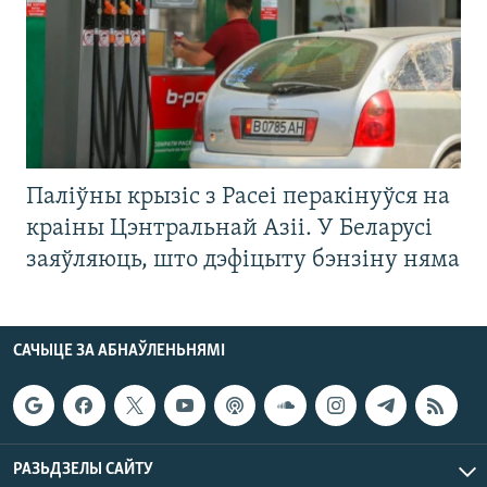
Паліўны крызіс з Расеі перакінуўся на
краіны Цэнтральнай Азіі. У Беларусі
заяўляюць, што дэфіцыту бэнзіну няма
САЧЫЦЕ ЗА АБНАЎЛЕНЬНЯМІ
РАЗЬДЗЕЛЫ САЙТУ