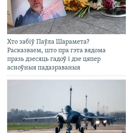
Хто забіў Паўла Шарамета?
Расказваем, што пра гэта вядома
празь дзесяць гадоў і дзе цяпер
асноўныя падазраваныя