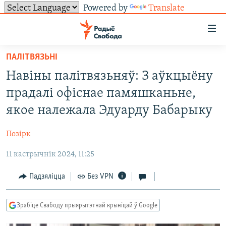
Powered by
Translate
Лінкі
ўнівэрсальнага
доступу
ПАЛІТВЯЗЬНІ
НАВІНЫ
Перайсьці
Навіны палітвязьняў: З аўкцыёну
да
ТОЛЬКІ НА СВАБОДЗЕ
УСЕ НАВІНЫ
прадалі офіснае памяшканьне,
галоўнага
СУВЯЗЬ
ВІДЭА І ФОТА
ТЭСТЫ
зьместу
якое належала Эдуарду Бабарыку
Перайсьці
ПАДПІСАЦЦА
ЛЮДЗІ
БЛОГІ
АБЫСЬЦІ БЛЯКАВАНЬНЕ
да
Позірк
ПАЛІТЫКА
ГІСТОРЫЯ НА СВАБОДЗЕ
ПАДЗЯЛІЦЦА ІНФАРМАЦЫЯЙ
RSS
галоўнай
САЧЫЦЕ ЗА АБНАЎЛЕНЬНЯМІ
11 кастрычнік 2024, 11:25
навігацыі
ЭКАНОМІКА
ПАДКАСТЫ
ПАДКАСТЫ
Перайсьці
ВАЙНА
КНІГІ
FACEBOOK
Падзяліцца
Без VPN
да
БЕЛАРУСЫ НА ВАЙНЕ
АЎДЫЁКНІГІ
TWITTER
пошуку
Зрабіце Свабоду прыярытэтнай крыніцай ў Google
ПАЛІТВЯЗЬНІ
PREMIUM
Усе сайты РС/РСЭ