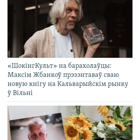
«ШокінгКульт» на барахолаўцы:
Максім Жбанкоў прэзэнтаваў сваю
новую кнігу на Кальварыйскім рынку
ў Вільні