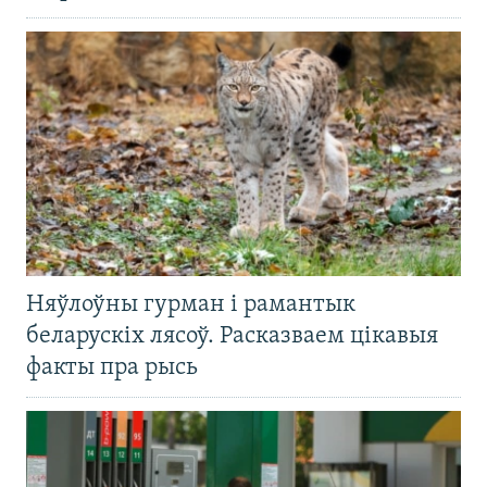
Няўлоўны гурман і рамантык
беларускіх лясоў. Расказваем цікавыя
факты пра рысь