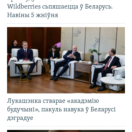
Wildberries сьпяшаецца ў Беларусь.
Навіны 5 жніўня
Лукашэнка стварае «акадэмію
будучыні», пакуль навука ў Беларусі
дэградуе