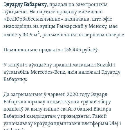
Эдуарду Бабарыку
, прадалі на электронным
аўкцыёне. На партале продажу маёмасьці
«БелЮрЗабесьпячэньне» пазначана, што офіс
знаходзіцца на вуліцы Рымарскай у Менску, мае
2
плошчу 30,9 м
, разьмешчаны на першым паверсе.
Памяшканьне прадалі за 155 445 рублёў.
У жніўні з аўкцыёну прадалі матацыкл Suzuki і
аўтамабіль Mercedes-Benz, якія належалі Эдуарду
Бабарыку.
Да затрыманьня ў чэрвені 2020 году Эдуард
Бабарыка кіраваў ініцыятыўнай групай збору
подпісаў за вылучэньне свайго бацькі Віктара
Бабарыкі кандыдатам у прэзыдэнты. Раней
узначальваў краўдфандынгавыя плятформы Ulej і