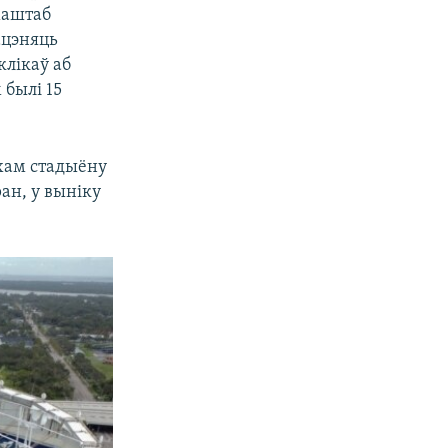
маштаб
ацэняць
клікаў аб
 былі 15
ахам стадыёну
ан, у выніку