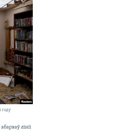
 году
абарваў лініі