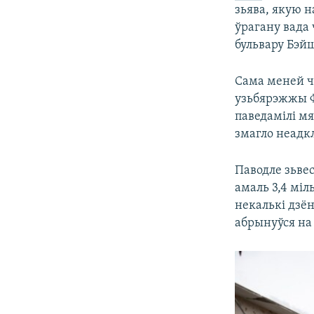
зьява, якую 
ўрагану вада 
бульвару Бэйш
Сама меней ч
узьбярэжжы Ф
паведамілі мя
змагло неадк
Паводле зьве
амаль 3,4 міл
некалькі дзён
абрынуўся на 