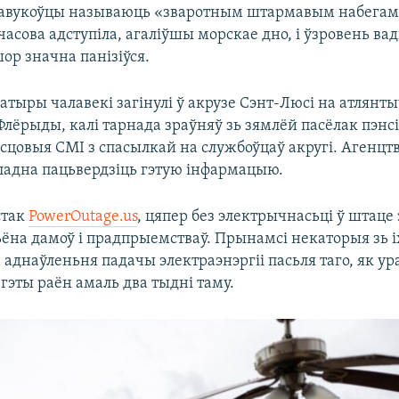
навукоўцы называюць «зваротным штармавым набегам
часова адступіла, агаліўшы морскае дно, і ўзровень ва
ор значна панізіўся.
атыры чалавекі загінулі ў акрузе Сэнт-Люсі на атлян
лёрыды, калі тарнада зраўняў зь зямлёй пасёлак пэнсі
сцовыя СМІ з спасылкай на службоўцаў акругі. Агенцтв
ладна пацьвердзіць гэтую інфармацыю.
стак
PowerOutage.us
, цяпер без электрычнасьці ў штаце
ьёна дамоў і прадпрыемстваў. Прынамсі некаторыя зь і
 аднаўленьня падачы электраэнэргіі пасьля таго, як у
гэты раён амаль два тыдні таму.