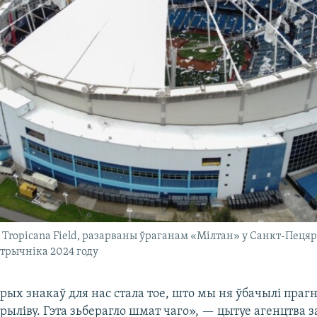
 Tropicana Field, разарваны ўраганам «Мілтан» у Санкт-Пецяр
стрычніка 2024 году
рых знакаў для нас стала тое, што мы ня ўбачылі праг
ыліву. Гэта зьберагло шмат чаго», — цытуе агенцтва з