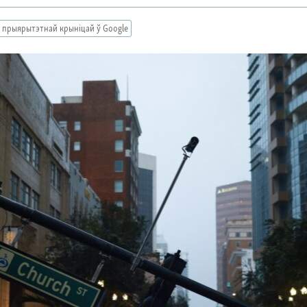
 прыярытэтнай крыніцай ў Google