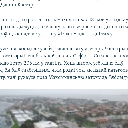
 Джэйн Кастар.
шчэ пад пагрозай затапленьня пасьля 18 цаляў ападка
 рэкі падымуцца, але пакуль што ўзровень вады на тым
ўні, як падчас урагану «Гэлен» два тыдні таму.
ўся на заходняе ўзьбярэжжа штату ўвечары 9 кастрыч
й катэгорыі пяцібальнай шкалы Сафіра – Сымпсана з 
ьцю ветру 205 км у гадзіну. Хоць шторм усё яшчэ быў
, ён быў слабейшым, чым рэдкі ўраган пятай катэгорыі
ту, калі рухаўся праз Мэксыканскую затоку да Флёрыд