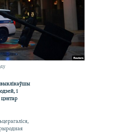
оду
, выклікаўшы
дзей, і
цэнтар
ьцерагаліся,
прыродная