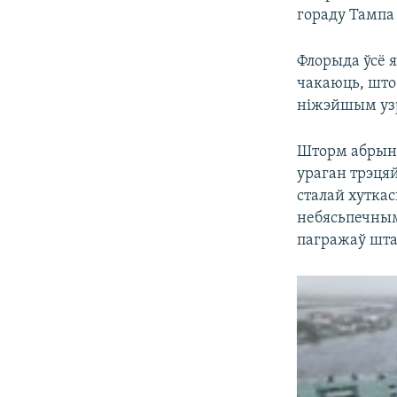
гораду Тампа
Флорыда ўсё я
чакаюць, што
ніжэйшым узро
Шторм абрыну
ураган трэця
сталай хуткас
небясьпечным
пагражаў шта