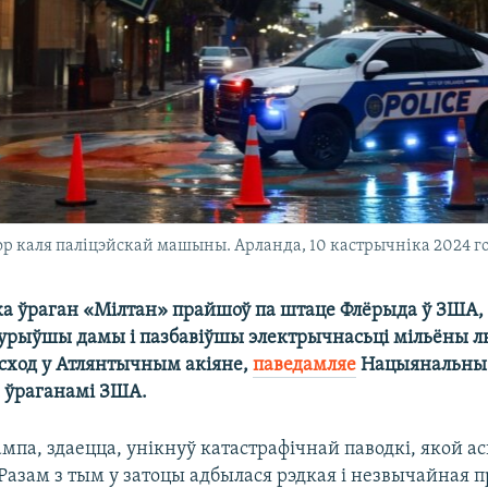
р каля паліцэйскай машыны. Арланда, 10 кастрычніка 2024 г
ка ўраган «Мілтан» прайшоў па штаце Флёрыда ў ЗША
бурыўшы дамы і пазбавіўшы электрычнасьці мільёны лю
ўсход у Атлянтычным акіяне,
паведамляе
Нацыянальны 
а ўраганамі ЗША.
ампа, здаецца, унікнуў катастрафічнай паводкі, якой ас
 Разам з тым у затоцы адбылася рэдкая і незвычайная 