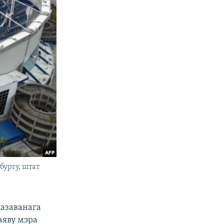
бургу, штат
назаванага
аяву мэра