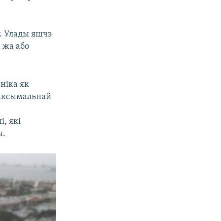
ў. Улады яшчэ
 жа або
ніка як
максымальнай
, які
ы.