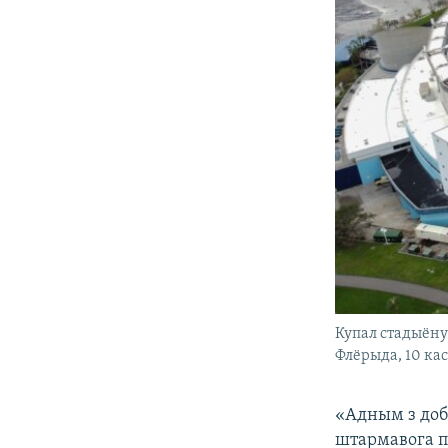
Купал стадыёну
Флёрыда, 10 ка
«Адным з доб
штармавога пр