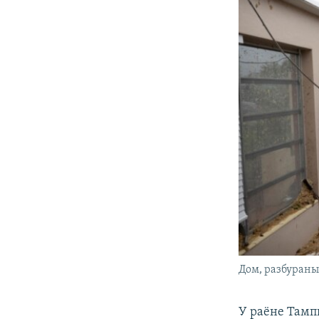
Дом, разбураны
У раёне Тампы