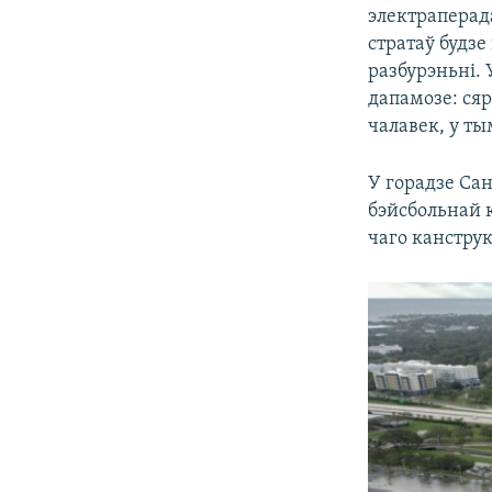
электраперад
стратаў будз
разбурэньні. 
дапамозе: сяр
чалавек, у тым
У горадзе Са
бэйсбольнай к
чаго канструк