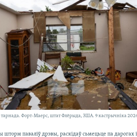
 тарнада. Форт-Маерс, штат Флёрыда, ЗША. 9 кастрычніка 2024
 шторм паваліў дрэвы, раскідаў сьмецьце па дарогах і 