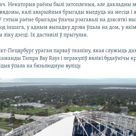
ач. Некаторыя раёны былі затопленыя, але дакладны 
е вядомы, калі аварыйныя брыгады выедуць на месца і 
У гэтым раёне брыгады ўначы рэагавалі на дзясяткі вы
од іншага, у адным выпадку дрэва ўпала на дом, у якім
 ліку дзеці. Іх даставілі ў прытулак.
нкт-Пецярбург ураган парваў тканіну, якая служыць д
аманды Tampa Bay Rays і перакуліў вялікі будаўнічы кр
цыя ўпала на бязьлюдную вуліцу.