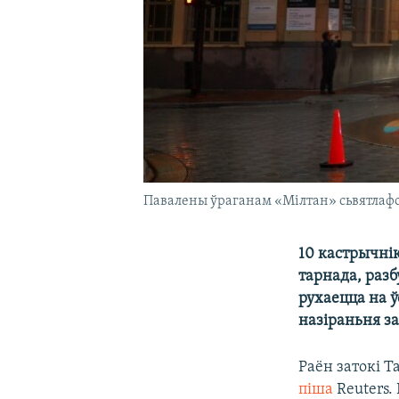
Павалены ўраганам «Мілтан» сьвятлафо
10 кастрычні
тарнада, раз
рухаецца на 
назіраньня з
Раён затокі Т
піша
Reuters.