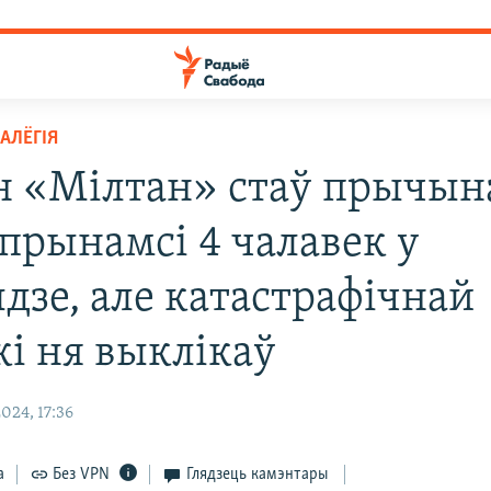
АЛЁГІЯ
н «Мілтан» стаў прычын
 прынамсі 4 чалавек у
дзе, але катастрафічнай
кі ня выклікаў
024, 17:36
а
Без VPN
Глядзець камэнтары