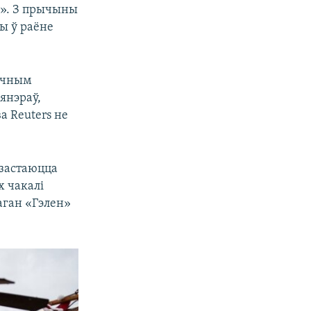
». З прычыны
ды ў раёне
тычным
янэраў,
а Reuters не
 застаюцца
х чакалі
раган «Гэлен»