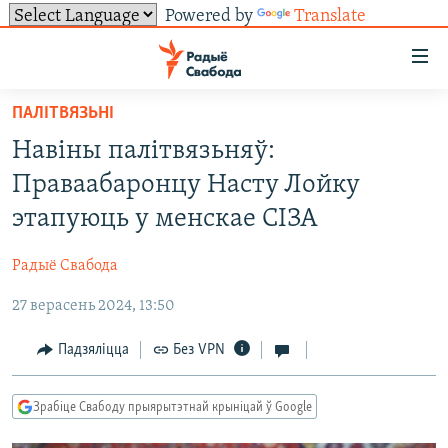
Powered by
Translate
Лінкі
ўнівэрсальнага
доступу
ПАЛІТВЯЗЬНІ
НАВІНЫ
Перайсьці
Навіны палітвязьняў:
да
ТОЛЬКІ НА СВАБОДЗЕ
УСЕ НАВІНЫ
Праваабаронцу Насту Лойку
галоўнага
СУВЯЗЬ
ВІДЭА І ФОТА
ТЭСТЫ
зьместу
этапуюць у менскае СІЗА
Перайсьці
ПАДПІСАЦЦА
ЛЮДЗІ
БЛОГІ
АБЫСЬЦІ БЛЯКАВАНЬНЕ
да
Радыё Свабода
ПАЛІТЫКА
ГІСТОРЫЯ НА СВАБОДЗЕ
ПАДЗЯЛІЦЦА ІНФАРМАЦЫЯЙ
RSS
галоўнай
САЧЫЦЕ ЗА АБНАЎЛЕНЬНЯМІ
27 верасень 2024, 13:50
навігацыі
ЭКАНОМІКА
ПАДКАСТЫ
ПАДКАСТЫ
Перайсьці
ВАЙНА
КНІГІ
FACEBOOK
Падзяліцца
Без VPN
да
БЕЛАРУСЫ НА ВАЙНЕ
АЎДЫЁКНІГІ
TWITTER
пошуку
Зрабіце Свабоду прыярытэтнай крыніцай ў Google
ПАЛІТВЯЗЬНІ
PREMIUM
Усе сайты РС/РСЭ