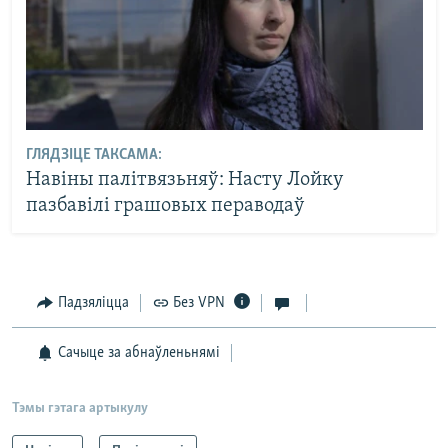
ГЛЯДЗІЦЕ ТАКСАМА:
Навіны палітвязьняў: Насту Лойку
пазбавілі грашовых пераводаў
Падзяліцца
Без VPN
Сачыце за абнаўленьнямі
Тэмы гэтага артыкулу