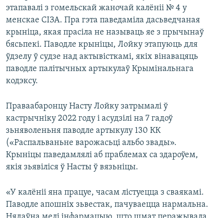
этапавалі з гомельскай жаночай калёніі № 4 у
менскае СІЗА. Пра гэта паведаміла дасьведчаная
крыніца, якая прасіла не называць яе з прычынаў
бясьпекі. Паводле крыніцы, Лойку этапуюць для
ўдзелу ў судзе над актывісткамі, якіх вінавацяць
паводле палітычных артыкулаў Крымінальнага
кодэксу.
Праваабаронцу Насту Лойку затрымалі ў
кастрычніку 2022 году і асудзілі на 7 гадоў
зьняволеньня паводле артыкулу 130 КК
(«Распальваньне варожасьці альбо звады».
Крыніцы паведамлялі аб праблемах са здароўем,
якія зьявіліся ў Насты ў вязьніцы.
«У калёніі яна працуе, часам лістуецца з сваякамі.
Паводле апошніх зьвестак, пачуваецца нармальна.
Нядаўна мелі інфармацыю, што шмат перажывала