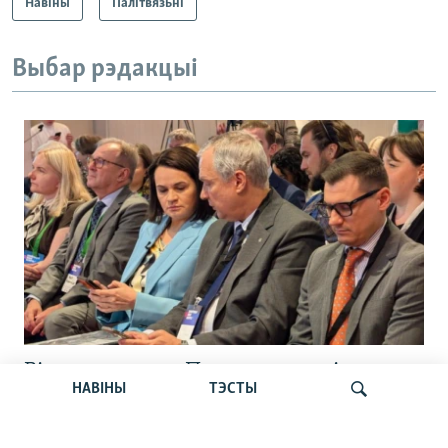
Навіны
Палітвязьні
Выбар рэдакцыі
Відэарэпартаж: Плян апазыцыі на
НАВІНЫ
ТЭСТЫ
выпадак зьнікненьня рэжыму: што
чакае Беларусь?