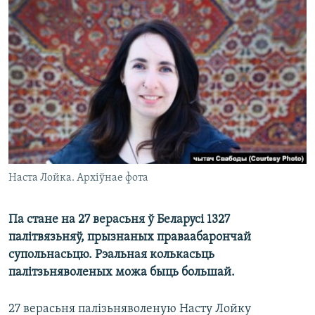
КУЛЬТУРА
МОВА
КАЛЯНДАР
НА ХВАЛЯХ СВАБОДЫ
Наста Лойка. Архіўнае фота
Па стане на 27 верасьня ў Беларусі 1327
палітвязьняў, прызнаных праваабарончай
супольнасьцю. Рэальная колькасьць
палітзьняволеных можа быць большай.
27 верасьня палізьняволеную Насту Лойку