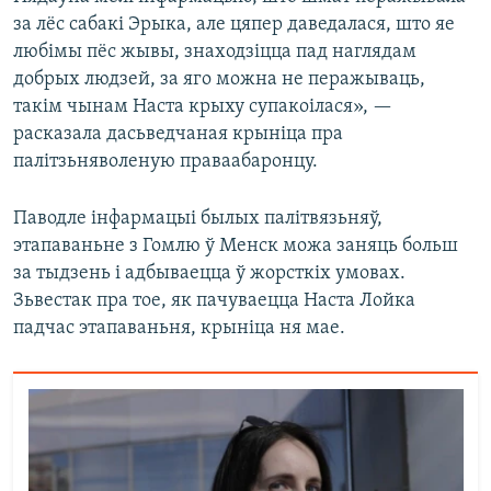
за лёс сабакі Эрыка, але цяпер даведалася, што яе
любімы пёс жывы, знаходзіцца пад наглядам
добрых людзей, за яго можна не перажываць,
такім чынам Наста крыху супакоілася», —
расказала дасьведчаная крыніца пра
палітзьняволеную праваабаронцу.
Паводле інфармацыі былых палітвязьняў,
этапаваньне з Гомлю ў Менск можа заняць больш
за тыдзень і адбываецца ў жорсткіх умовах.
Зьвестак пра тое, як пачуваецца Наста Лойка
падчас этапаваньня, крыніца ня мае.