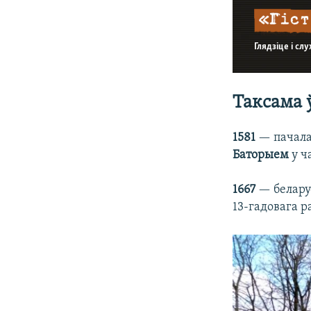
Глядзіце і сл
Таксама 
1581
— пачала
Баторыем
у ч
1667
— белару
13-гадовага р