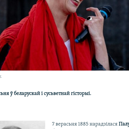
.
сьня ў беларускай і сусьветнай гісторыі.
7 верасьня 1885 нарадзілася
Палу