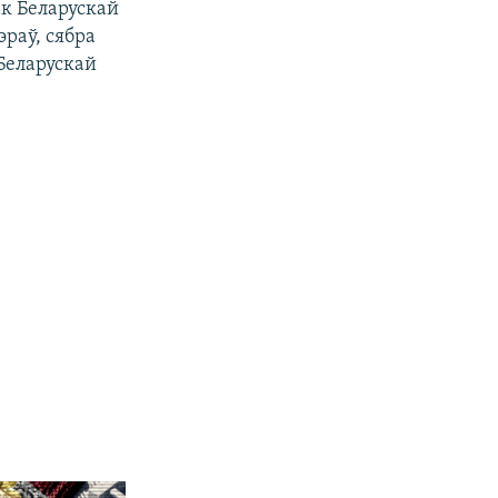
ак Беларускай
раў, сябра
Беларускай