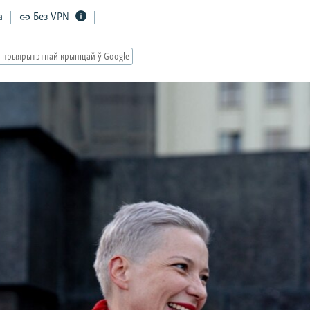
а
Без VPN
 прыярытэтнай крыніцай ў Google