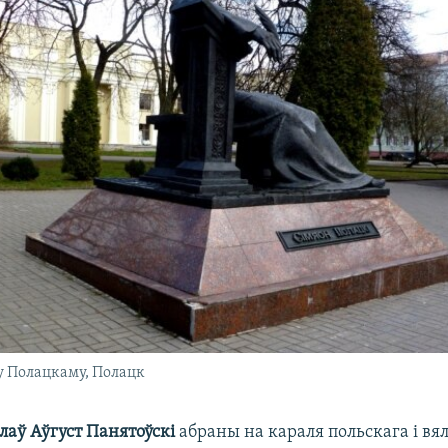
 Полацкаму, Полацк
лаў Аўгуст Панятоўскі
абраны на караля польскага і вял