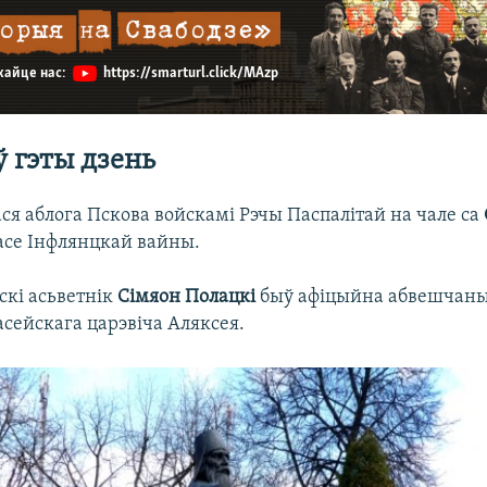
ухайце нас:
https://smarturl.click/MAzp
ў гэты дзень
ся аблога Пскова войскамі Рэчы Паспалітай на чале са
асе Інфлянцкай вайны.
скі асьветнік
Сімяон Полацкі
быў афіцыйна абвешчаны
асейскага царэвіча Аляксея.