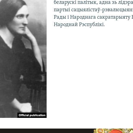
беларускі палітык, адна зь лідэр
партыі сацыялістаў-рэвалюцыянэ
Рады і Народнага сакратарыяту 
Народнай Рэспублікі.