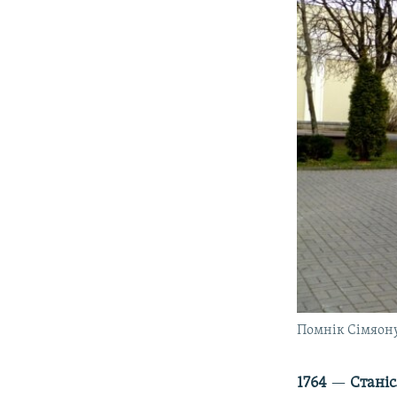
Помнік Сімяону
1764
—
Станіс