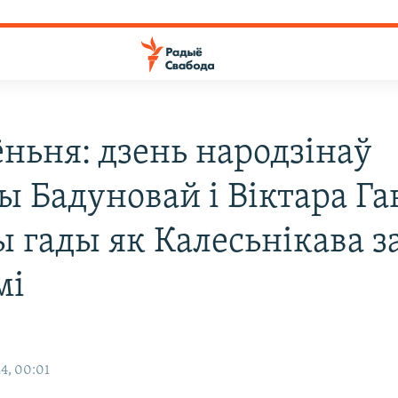
ёньня: дзень народзінаў
ы Бадуновай і Віктара Га
ы гады як Калесьнікава з
мі
4, 00:01