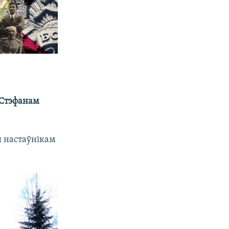
Стэфанам
 настаўнікам