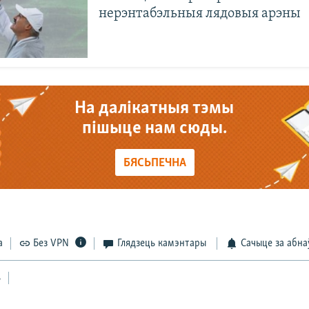
нерэнтабэльныя лядовыя арэны
На далікатныя тэмы
пішыце нам сюды.
БЯСЬПЕЧНА
а
Без VPN
Глядзець камэнтары
Сачыце за абна
ь