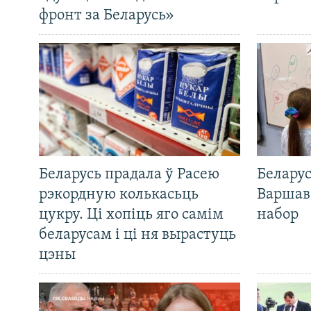
фронт за Беларусь»
Беларусь прадала ў Расею
Беларус
рэкордную колькасьць
Варшав
цукру. Ці хопіць яго самім
набор
беларусам і ці ня вырастуць
цэны