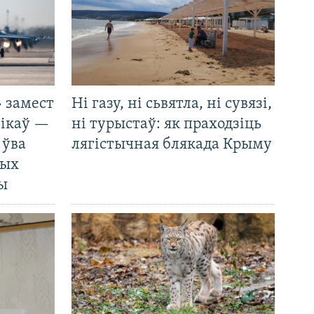
 замест
Ні газу, ні сьвятла, ні сувязі,
нікаў —
ні турыстаў: як праходзіць
 ўва
лягістычная блякада Крыму
ных
ды