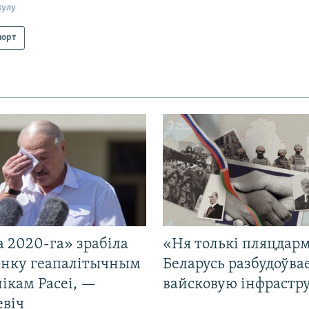
кулу
порт
 2020-га» зрабіла
«Ня толькі пляцдарм
нку геапалітычным
Беларусь разбудоўва
ікам Расеі, —
вайсковую інфрастр
евіч