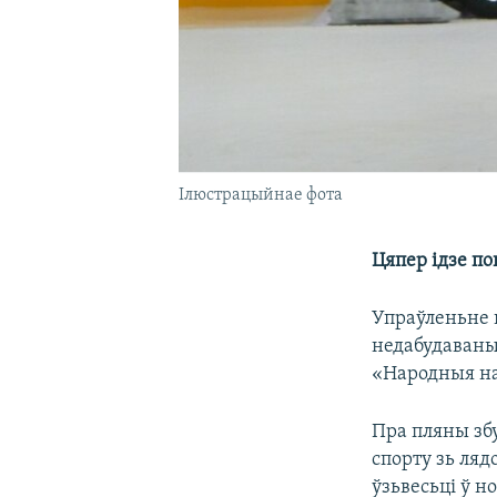
Ілюстрацыйнае фота
Цяпер ідзе по
Упраўленьне 
недабудаваны
«Народныя на
Пра пляны збу
спорту зь ляд
ўзьвесьці ў н