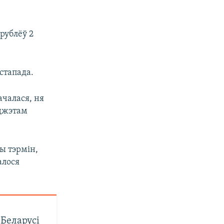
рублёў 2
стапада.
ачалася, ня
юджэтам
ы тэрмін,
алося
Беларусі