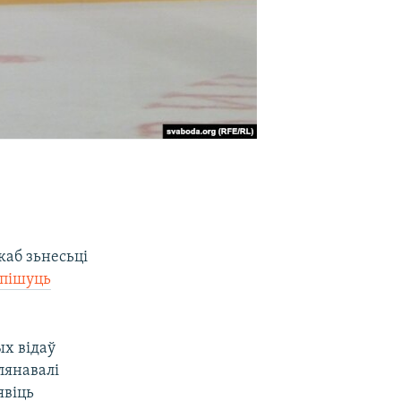
каб зьнесьці
пішуць
ых відаў
лянавалі
явіць