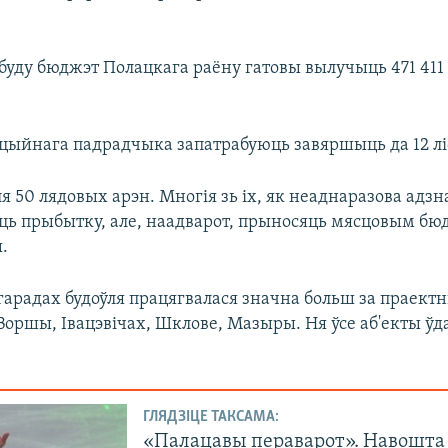
буду бюджэт Полацкага раёну гатовы вылучыць 471 411 
нцыйнага падрадчыка запатрабуюць завяршыць да 12 лі
ля 50 лядовых арэн. Многія зь іх, як неаднаразова адзн
юць прыбытку, але, наадварот, прыносяць мясцовым б
ы.
гарадах будоўля працягвалася значна больш за праектн
Воршы, Івацэвічах, Шклове, Мазыры. Ня ўсе аб'екты ўд
ГЛЯДЗІЦЕ ТАКСАМА:
«Палацавы пераварот». Навошта 