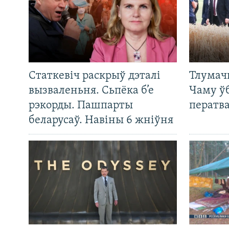
Статкевіч раскрыў дэталі
Тлумач
вызваленьня. Сьпёка б’е
Чаму ў
рэкорды. Пашпарты
ператв
беларусаў. Навіны 6 жніўня