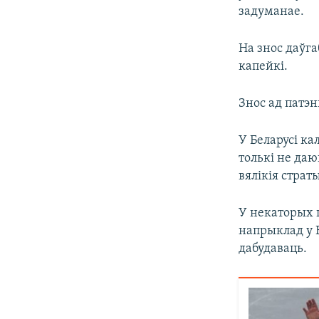
задуманае.
На знос даўга
капейкі.
Знос ад патэ
У Беларусі ка
толькі не да
вялікія страт
У некаторых 
напрыклад у 
дабудаваць.