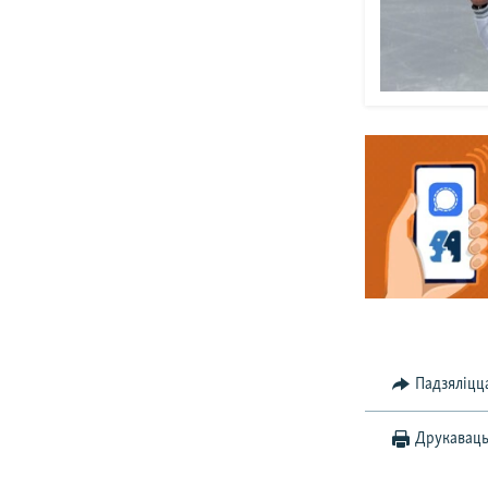
Падзяліцц
Друкавац