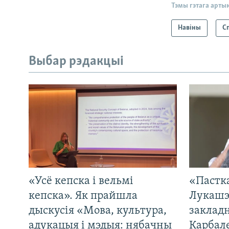
Тэмы гэтага арты
Навіны
С
Выбар рэдакцыі
«Усё кепска і вельмі
«Пастка
кепска». Як прайшла
Лукашэ
дыскусія «Мова, культура,
закладн
адукацыя і мэдыя: нябачны
Карбал