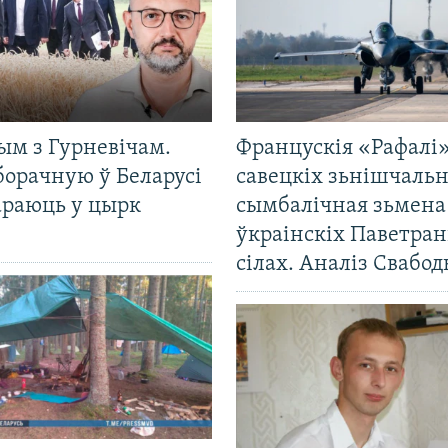
ым з Гурневічам.
Францускія «Рафалі»
борачную ў Беларусі
савецкіх зьнішчаль
араюць у цырк
сымбалічная зьмена
ўкраінскіх Паветра
сілах. Аналіз Свабо