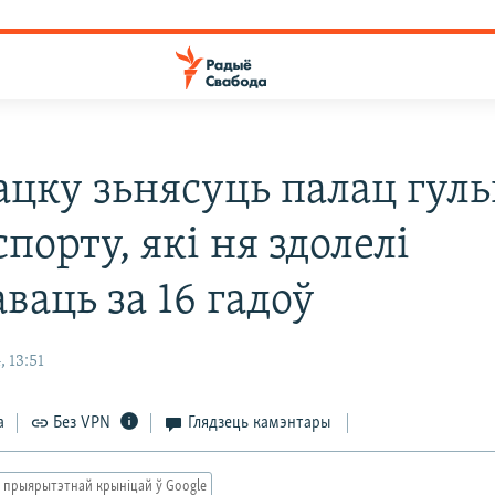
ацку зьнясуць палац гул
спорту, які ня здолелі
ваць за 16 гадоў
 13:51
а
Без VPN
Глядзець камэнтары
 прыярытэтнай крыніцай ў Google