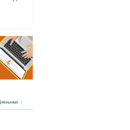
ўленьнямі