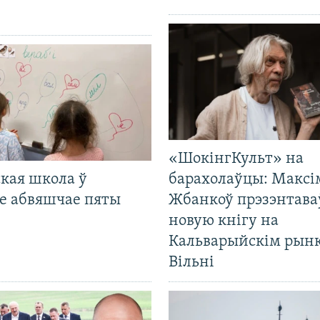
«ШокінгКульт» на
кая школа ў
барахолаўцы: Максі
е абвяшчае пяты
Жбанкоў прэзэнтава
новую кнігу на
Кальварыйскім рынк
Вільні