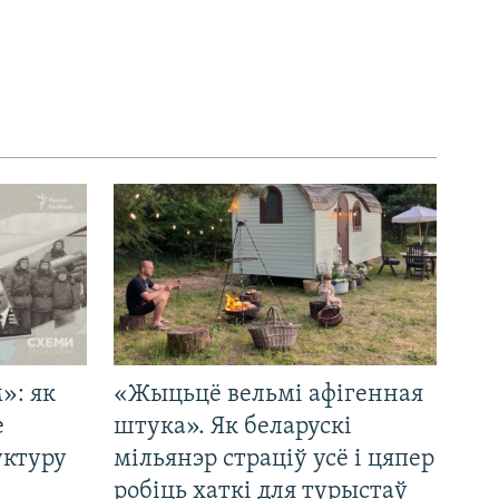
»: як
«Жыцьцё вельмі афігенная
е
штука». Як беларускі
уктуру
мільянэр страціў усё і цяпер
робіць хаткі для турыстаў