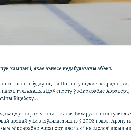
шук кампаніі, якая зьнясе недабудаваны аб’ект.
капітальнага будаўніцтва Полацку шукае падрадчыка, 
 палац гульнявых відаў спорту ў мікрараёне Аэрапорт,
віны Віцебску».
даваць у старажытнай сталіцы Беларусі палац гульняв
овай арэнай у ім заяўлялася яшчэ ў 2008 годзе. Арэну п
овым мікрараёне Аэрапорт, але так і ня здолелі ажыцьц