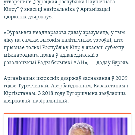
ўтварэньне „Турэцкая рэспубліка Паўночнага
Кіпру“ ў якасьці назіральніка ў Арганізацыі
цюркскіх дзяржаў».
«Эўразьвяз неаднаразова даваў зразумець, у тым
ліку на самым высокім палітычным узроўні, што
прызнае толькі Рэспубліку Кіпр у якасьці суб’екту
міжнароднага права ў адпаведнасьці з
рэзалюцыямі Рады бясьпекі ААН», — дадаў Бурэль.
Арганізацыя цюркскіх дзяржаў заснаваная ў 2009
годзе Турэччынай, Азэрбайджанам, Казахстанам і
Кіргізстанам. З 2018 году Вугоршчына зьяўляецца
дзяржавай-назіральніцай.