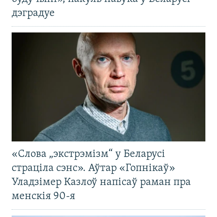
дэградуе
«Слова „экстрэмізм“ у Беларусі
страціла сэнс». Аўтар «Гопнікаў»
Уладзімер Казлоў напісаў раман пра
менскія 90-я