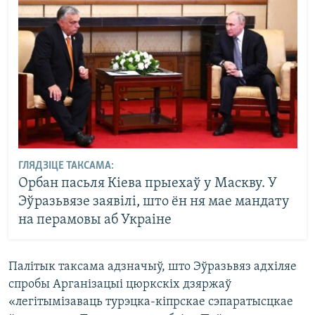
ГЛЯДЗІЦЕ ТАКСАМА:
Орбан пасьля Кіева прыехаў у Маскву. У
Эўразьвязе заявілі, што ён ня мае мандату
на перамовы аб Украіне
Палітык таксама адзначыў, што Эўразьвяз адхіляе
спробы Арганізацыі цюркскіх дзяржаў
«легітымізаваць турэцка-кіпрскае сэпаратысцкае