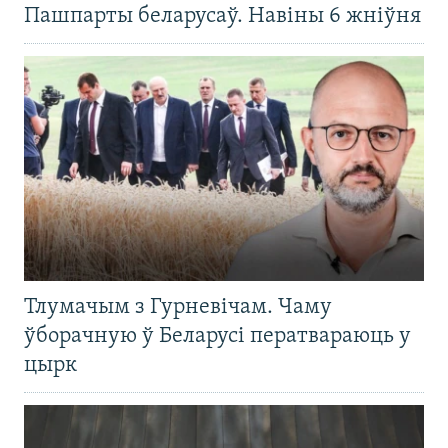
Пашпарты беларусаў. Навіны 6 жніўня
Тлумачым з Гурневічам. Чаму
ўборачную ў Беларусі ператвараюць у
цырк