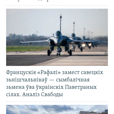
Францускія «Рафалі» замест савецкіх
зьнішчальнікаў — сымбалічная
зьмена ўва ўкраінскіх Паветраных
сілах. Аналіз Свабоды