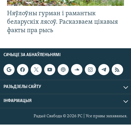
Няўлоўны гурман і рамантык
беларускіх лясоў. Расказваем цікавыя
факты пра рысь
САЧЫЦЕ ЗА АБНАЎЛЕНЬНЯМІ
РАЗЬДЗЕЛЫ САЙТУ
ІНФАРМАЦЫЯ
Радыё Свабода © 2026 РС | Усе правы захаваныя.