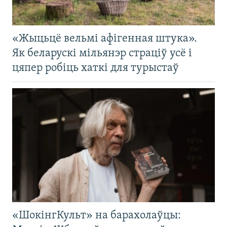
«Жыцьцё вельмі афігенная штука».
Як беларускі мільянэр страціў усё і
цяпер робіць хаткі для турыстаў
«ШокінгКульт» на барахолаўцы: