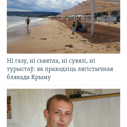
Ні газу, ні сьвятла, ні сувязі, ні
турыстаў: як праходзіць лягістычная
блякада Крыму