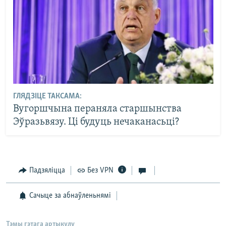
ГЛЯДЗІЦЕ ТАКСАМА:
Вугоршчына пераняла старшынства
Эўразьвязу. Ці будуць нечаканасьці?
Падзяліцца
Без VPN
Сачыце за абнаўленьнямі
Тэмы гэтага артыкулу