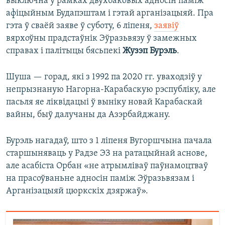
выключна ў рамках двухбаковых адносін паміж
афіцыйным Будапэштам і гэтай арганізацыяй. Пра
гэта ў сваёй заяве ў суботу, 6 ліпеня,
заявіў
вярхоўны прадстаўнік Эўразьвязу ў замежных
справах і палітыцы бясьпекі
Жузэп Бурэль
.
Шуша — горад, які з 1992 па 2020 гг. уваходзіў у
непрызнаную Нагорна-Карабаскую рэспубліку, але
пасьля яе ліквідацыі ў выніку новай Карабаскай
вайны, быў далучаны да Азэрбайджану.
Бурэль нагадаў, што з 1 ліпеня Вугоршчына пачала
старшыняваць у Радзе ЭЗ на ратацыйнай аснове,
але асабіста Орбан «не атрымліваў паўнамоцтваў
на прасоўваньне адносін паміж Эўразьвязам і
Арганізацыяй цюркскіх дзяржаў».