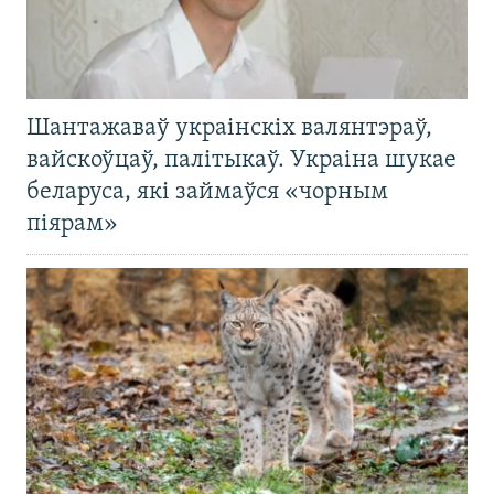
Шантажаваў украінскіх валянтэраў,
вайскоўцаў, палітыкаў. Украіна шукае
беларуса, які займаўся «чорным
піярам»