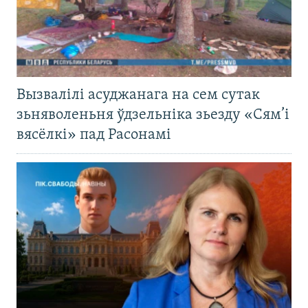
Вызвалілі асуджанага на сем сутак
зьняволеньня ўдзельніка зьезду «Сям’і
вясёлкі» пад Расонамі