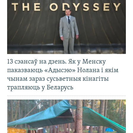
13 сэансаў на дзень. Як у Менску
паказваюць «Адысэю» Нолана і якім
чынам зараз сусьветныя кінагіты
трапляюць у Беларусь