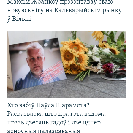
Максім Жбанкоў прэзэнтаваў сваю
новую кнігу на Кальварыйскім рынку
ў Вільні
Хто забіў Паўла Шарамета?
Расказваем, што пра гэта вядома
празь дзесяць гадоў і дзе цяпер
асноўныя падазраваныя