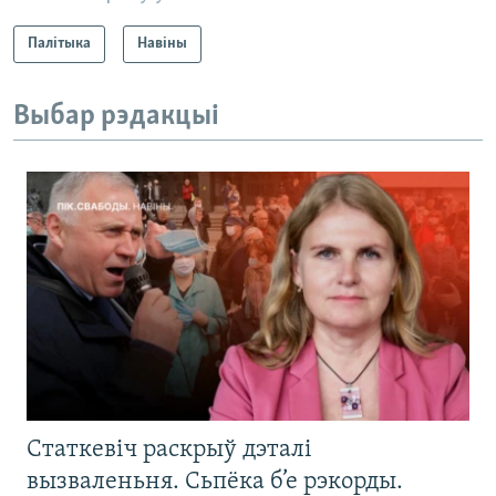
Палітыка
Навіны
Выбар рэдакцыі
Статкевіч раскрыў дэталі
вызваленьня. Сьпёка б’е рэкорды.