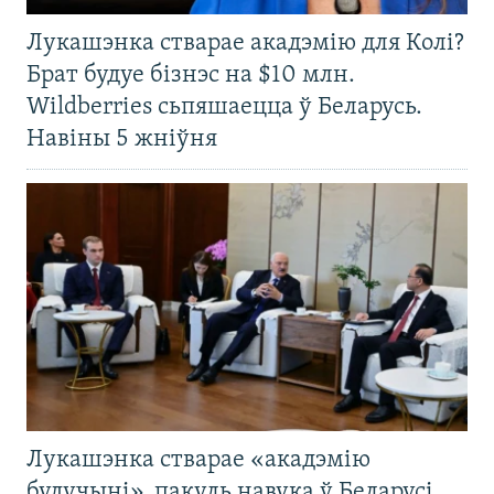
Лукашэнка стварае акадэмію для Колі?
Брат будуе бізнэс на $10 млн.
Wildberries сьпяшаецца ў Беларусь.
Навіны 5 жніўня
Лукашэнка стварае «акадэмію
будучыні», пакуль навука ў Беларусі