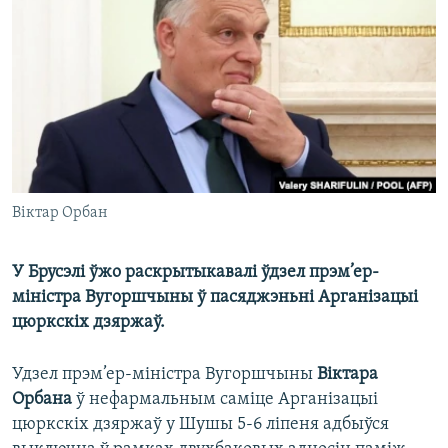
КУЛЬТУРА
МОВА
КАЛЯНДАР
НА ХВАЛЯХ СВАБОДЫ
Віктар Орбан
У Брусэлі ўжо раскрытыкавалі ўдзел прэм’ер-
міністра Вугоршчыны ў пасяджэньні Арганізацыі
цюркскіх дзяржаў.
Удзел прэм’ер-міністра Вугоршчыны
Віктара
Орбана
ў нефармальным саміце Арганізацыі
цюркскіх дзяржаў у Шушы 5-6 ліпеня адбыўся