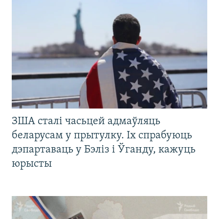
ЗША сталі часьцей адмаўляць
беларусам у прытулку. Іх спрабуюць
дэпартаваць у Бэліз і Ўганду, кажуць
юрысты