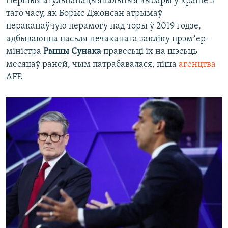
Першыя агульнанацыянальныя выбары ў краіне з
таго часу, як Борыс Джонсан атрымаў
пераканаўчую перамогу над торы ў 2019 годзе,
адбываюцца пасьля нечаканага закліку прэмʼер-
міністра
Рышы Сунака
правесьці іх на шэсьць
месяцаў раней, чым патрабавалася, піша
агенцтва
AFP.