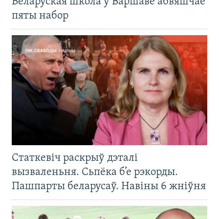
Беларуская школа ў Варшаве абвяшчае
пяты набор
Статкевіч раскрыў дэталі
вызваленьня. Сьпёка б’е рэкорды.
Пашпарты беларусаў. Навіны 6 жніўня