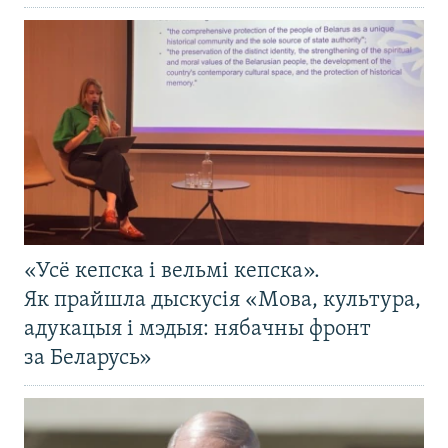
«Усё кепска і вельмі кепска».
Як прайшла дыскусія «Мова, культура,
адукацыя і мэдыя: нябачны фронт
за Беларусь»