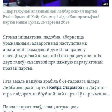
Лідар галоўнай апазыцыйнай Лейбарысцкай партыі
Вялікабрытаніі Кейр Стармэр і лідэр Кансэрватыўнай
партыі Рышы Сунак, 26 чэрвеня 2024
Ягоная ініцыятыва, падобна, абернецца
ўражальнымі адваротнымі наступствамі:
апытаньні грамадзкай думкі на працягу
шасьцітыднёвай кампаніі (і на працягу апошніх
двух гадоў) сьведчылі пра цяжкую паразу ягонай
правай партыі.
Гэта амаль напэўна зрабіла б 61-гадовага лідэра
Лейбарысцкай партыі
Кейра Стармэра
на Даўнінг-
стрыт лідэрам найбуйнейшай партыі ў парлямэнце.
Паводле прагнозаў, левацэнтрысцкая