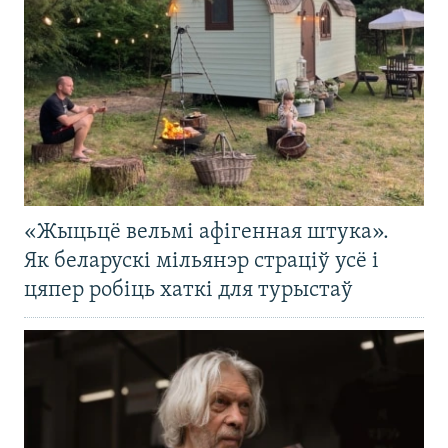
«Жыцьцё вельмі афігенная штука».
Як беларускі мільянэр страціў усё і
цяпер робіць хаткі для турыстаў