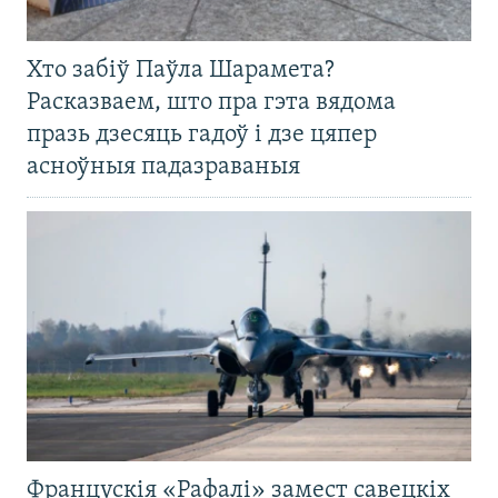
Хто забіў Паўла Шарамета?
Расказваем, што пра гэта вядома
празь дзесяць гадоў і дзе цяпер
асноўныя падазраваныя
Францускія «Рафалі» замест савецкіх