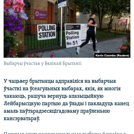
КУЛЬТУРА
МОВА
КАЛЯНДАР
НА ХВАЛЯХ СВАБОДЫ
Выбарчы ўчастак у Вялікай Брытаніі
У чацьвер брытанцы адправіліся на выбарчыя
ўчасткі на ўсеагульных выбарах, якія, як многія
чакаюць, рашуча вернуць апазыцыйную
Лейбарысцкую партыю да ўлады і пакладуць канец
амаль паўтарадзесяцігадоваму праўленьню
кансэрватараў.