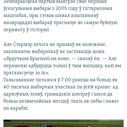
Лейбарысцкая партыя выйграе свае першыя
ўсеагульныя выбары з 2005 году ў гістарычных
маштабах, пры гэтым шквал апытаньняў
напярэдадні выбараў прагназуе яе самую буйную
перамогу ў гісторыі.
Але Стармэр нічога не прымаў як належнае,
заклікаючы выбарнікаў не заставацца дома.
«Будучыня Брытаніі на коне, — сказаў ён. — Але
перамены адбудуцца толькі ў тым выпадку, калі вы
прагаласуеце за іх».
Галасаваньне пачалося ў 7:00 раніцы на больш як
40 тысячах выбарчых участках па ўсёй краіне: ад
царкоўных заляў, грамадзкіх цэнтраў і школ да
больш незвычайных месцаў, такіх як пабы і нават
на караблі.