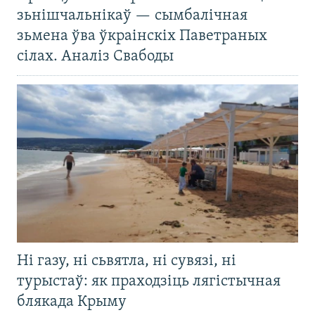
зьнішчальнікаў — сымбалічная
зьмена ўва ўкраінскіх Паветраных
сілах. Аналіз Свабоды
Ні газу, ні сьвятла, ні сувязі, ні
турыстаў: як праходзіць лягістычная
блякада Крыму