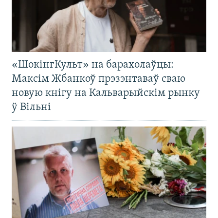
«ШокінгКульт» на барахолаўцы:
Максім Жбанкоў прэзэнтаваў сваю
новую кнігу на Кальварыйскім рынку
ў Вільні