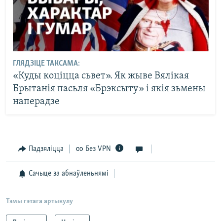
ГЛЯДЗІЦЕ ТАКСАМА:
«Куды коціцца сьвет». Як жыве Вялікая
Брытанія пасьля «Брэксыту» і якія зьмены
наперадзе
Падзяліцца
Без VPN
Сачыце за абнаўленьнямі
Тэмы гэтага артыкулу