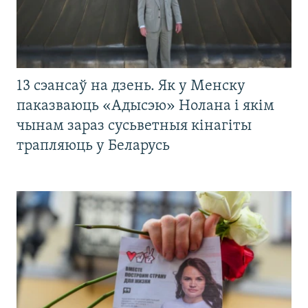
13 сэансаў на дзень. Як у Менску
паказваюць «Адысэю» Нолана і якім
чынам зараз сусьветныя кінагіты
трапляюць у Беларусь