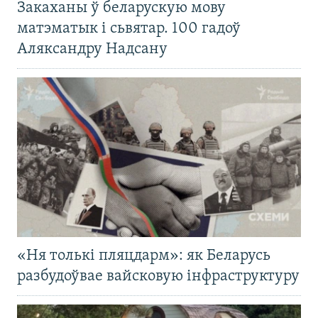
Закаханы ў беларускую мову
матэматык і сьвятар. 100 гадоў
Аляксандру Надсану
«Ня толькі пляцдарм»: як Беларусь
разбудоўвае вайсковую інфраструктуру