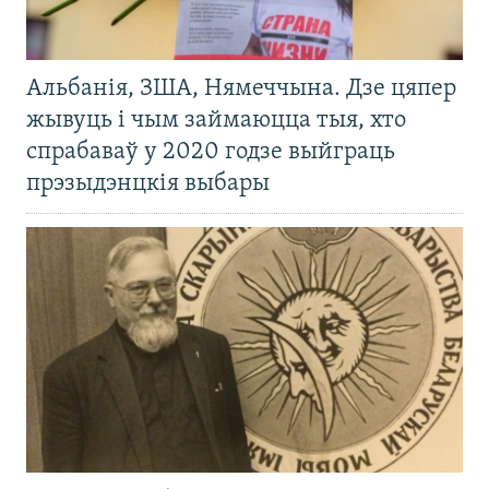
Альбанія, ЗША, Нямеччына. Дзе цяпер
жывуць і чым займаюцца тыя, хто
спрабаваў у 2020 годзе выйграць
прэзыдэнцкія выбары