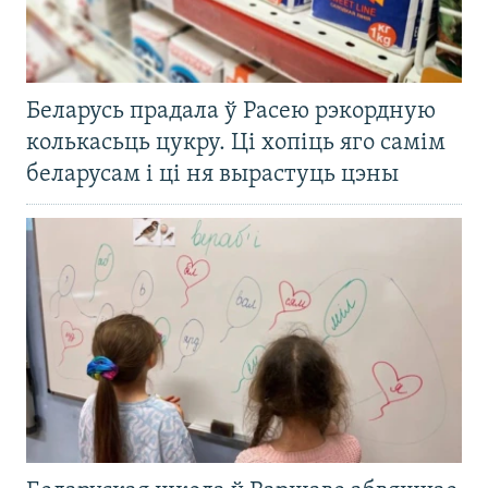
Беларусь прадала ў Расею рэкордную
колькасьць цукру. Ці хопіць яго самім
беларусам і ці ня вырастуць цэны