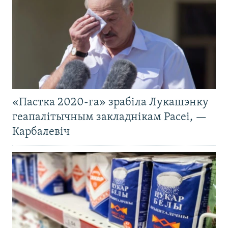
«Пастка 2020-га» зрабіла Лукашэнку
геапалітычным закладнікам Расеі, —
Карбалевіч