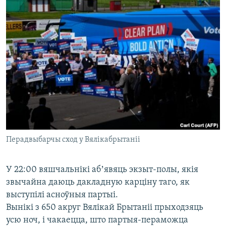
Перадвыбарчы сход у Вялікабрытаніі
У 22:00 вяшчальнікі абʼявяць экзыт-полы, якія
звычайна даюць дакладную карціну таго, як
выступілі асноўныя партыі.
Вынікі з 650 акруг Вялікай Брытаніі прыходзяць
усю ноч, і чакаецца, што партыя-пераможца