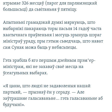
атрымае 326 месцаў (парог для парлямэнцкай
большасьці) да сьвітаньня ў пятніцу.
Апытаньні грамадзкай думкі мяркуюць, што
выбарнікі пакараюць торы пасьля 14 гадоў часта
хаатычнага праўленьня і могуць зрынуць шэраг
міністраў ураду, пры гэтым сьведчаць, што нават
сам Сунак можа быць у небясьпецы.
Гэта зрабіла б яго першым дзейным прэмʼер-
міністрам, які не захаваў сваё месца на
ўсеагульных выбарах.
«Я цаню, што людзі не задаволеныя нашай
партыяй, — прызнаў ён у сераду. — Але
заўтрашняе галасаваньне... гэта галасаваньне аб
будучыні».