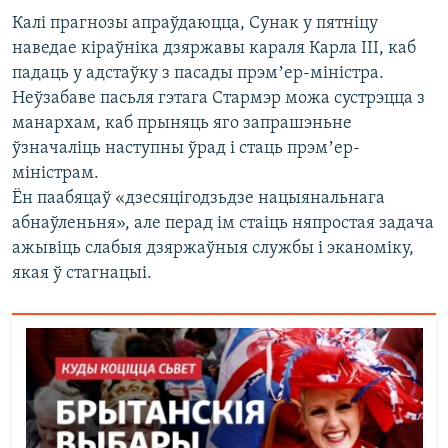
Калі прагнозы апраўдаюцца, Сунак у пятніцу
наведае кіраўніка дзяржавы караля Карла III, каб
падаць у адстаўку з пасады прэмʼер-міністра.
Неўзабаве пасьля гэтага Стармэр можа сустрэцца з
манархам, каб прыняць яго запрашэньне
ўзначаліць наступны ўрад і стаць прэмʼер-
міністрам.
Ён паабяцаў «дзесяцігодзьдзе нацыянальнага
абнаўленьня», але перад ім стаіць няпростая задача
ажывіць слабыя дзяржаўныя службы і эканоміку,
якая ў стагнацыі.