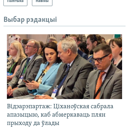
Палітыка
Навіны
Выбар рэдакцыі
Відэарэпартаж: Ціханоўская сабрала
апазыцыю, каб абмеркаваць плян
прыходу да ўлады