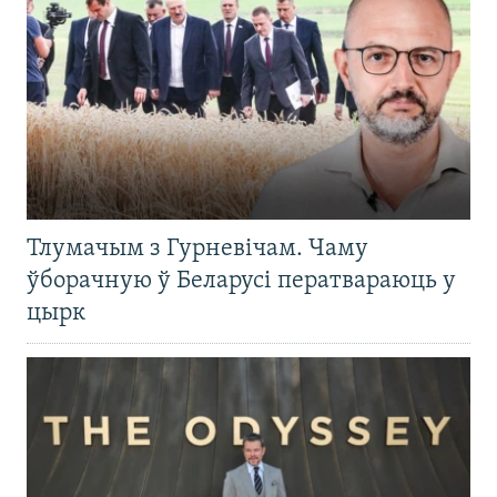
Тлумачым з Гурневічам. Чаму
ўборачную ў Беларусі ператвараюць у
цырк