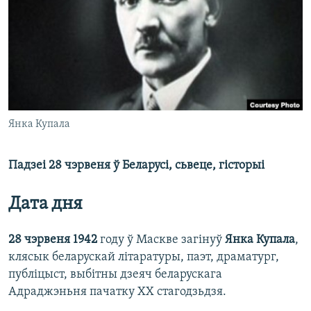
КУЛЬТУРА
МОВА
КАЛЯНДАР
НА ХВАЛЯХ СВАБОДЫ
Янка Купала
Падзеі 28 чэрвеня ў Беларусі, сьвеце, гісторыі
Дата дня
28 чэрвеня 1942
году ў Маскве загінуў
Янка Купала
,
клясык беларускай літаратуры, паэт, драматург,
публіцыст, выбітны дзеяч беларускага
Адраджэньня пачатку XX стагодзьдзя.