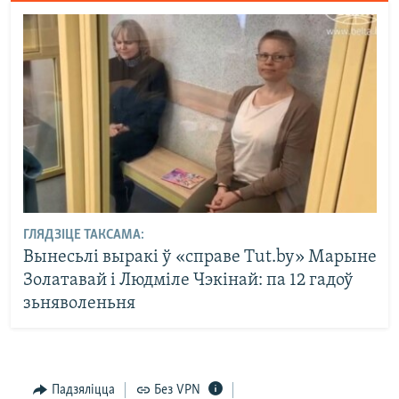
ГЛЯДЗІЦЕ ТАКСАМА:
Вынесьлі выракі ў «справе Tut.by» Марыне
Золатавай і Людміле Чэкінай: па 12 гадоў
зьняволеньня
Падзяліцца
Без VPN