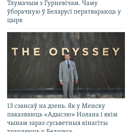
Тлумачым з Гурневічам. Чаму
ўборачную ў Беларусі ператвараюць у
цырк
13 сэансаў на дзень. Як у Менску
паказваюць «Адысэю» Нолана і якім
чынам зараз сусьветныя кінагіты
трапляюць у Беларусь