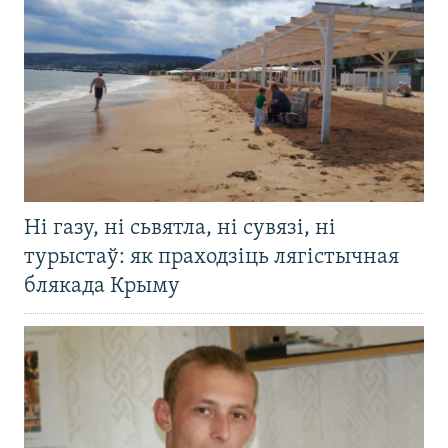
Ні газу, ні сьвятла, ні сувязі, ні
турыстаў: як праходзіць лягістычная
блякада Крыму