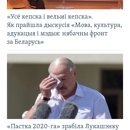
«Усё кепска і вельмі кепска».
Як прайшла дыскусія «Мова, культура,
адукацыя і мэдыя: нябачны фронт
за Беларусь»
«Пастка 2020-га» зрабіла Лукашэнку