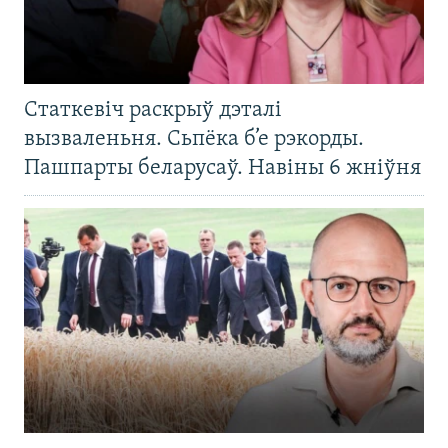
Статкевіч раскрыў дэталі
вызваленьня. Сьпёка б’е рэкорды.
Пашпарты беларусаў. Навіны 6 жніўня