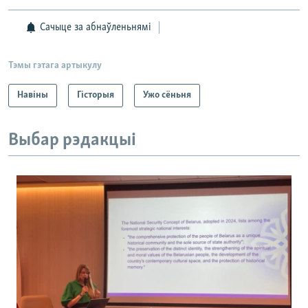
Сачыце за абнаўленьнямі
Тэмы гэтага артыкулу
Навіны
Гісторыя
Ужо сёньня
Выбар рэдакцыі