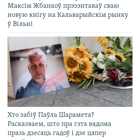
Максім Жбанкоў прэзэнтаваў сваю
новую кнігу на Кальварыйскім рынку
ў Вільні
Хто забіў Паўла Шарамета?
Расказваем, што пра гэта вядома
празь дзесяць гадоў і дзе цяпер