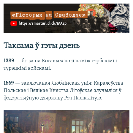
https://smarturl.click/MAzp
Таксама ў гэты дзень
1389
— бітва на Косавым полі паміж сэрбскімі і
турэцкімі войскамі.
1569
— заключаная Люблінская унія: Каралеўства
Польскае і Вялікае Княства Літоўскае злучыліся ў
фэдэратыўную дзяржаву Рэч Паспалітую.