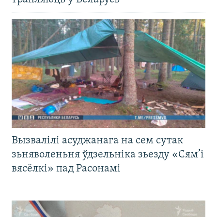
Вызвалілі асуджанага на сем сутак
зьняволеньня ўдзельніка зьезду «Сям’і
вясёлкі» пад Расонамі