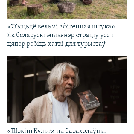
«Жыцьцё вельмі афігенная штука».
Як беларускі мільянэр страціў усё і
цяпер робіць хаткі для турыстаў
«ШокінгКульт» на барахолаўцы: