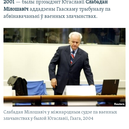
2001
— былы прэзыдэнт Югаславіі
Слабадан
Мілошавіч
аддадзены Гааскаму трыбуналу па
абвінавачаньні ў ваенных злачынствах.
Слабадан Мілошавіч у міжнародным судзе па ваенных
злачынствах у былой Югаславіі, Гаага, 2004