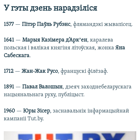
У гэты дзень нарадзіліся
1577
—
Пітэр Паўль Рубэнс
, флямандзкі жывапісец.
1641
—
Марыя Казімера д’Аркʼен
, каралева
польская і вялікая княгіня літоўская, жонка
Яна
Сабескага
.
1712
—
Жан-Жак Русо
, францускі філёзаф.
1891
—
Павал Валошын
, дзеяч заходнебеларускага
нацыянальнага руху, публіцыст.
1960
—
Юры Зісер
, заснавальнік інфармацыйнай
кампаніі Tut.by.