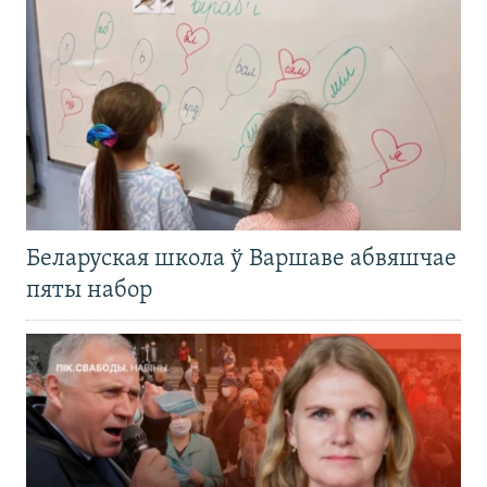
Беларуская школа ў Варшаве абвяшчае
пяты набор