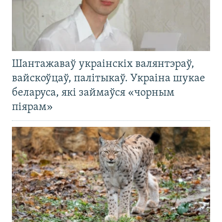
Шантажаваў украінскіх валянтэраў,
вайскоўцаў, палітыкаў. Украіна шукае
беларуса, які займаўся «чорным
піярам»