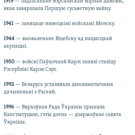
1919
— падпісаньне Вэрсальскай мірнай дамовы,
якая завяршыла Першую сусьветную вайну.
1941
— заняцьце нямецкімі войскамі Менску.
1944
— вызваленьне Віцебску ад нацысцкай
акупацыі.
1950
— войскі Паўночнай Карэі занялі сталіцу
Рэспублікі Карэя Сэул.
1992
— Беларусь усталявала дыпляматычныя
дачыненьні з Расеяй.
1996
— Вярхоўная Рада Ўкраіны прыняла
Канстытуцыю, гэты дзень — дзяржаўнае сьвята
Ўкраіны.