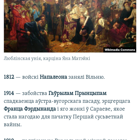
Люблінская унія, карціна Яна Матэйкі
1812
— войскі
Напалеона
занялі Вільню.
1914
— забойства
Гаўрылам Прынцыпам
спадкаемца аўстра-вугорскага пасаду, эрцгерцага
Франца Фэрдынанда
і яго жонкі ў Сараеве, якое
стала нагодаю для пачатку Першай сусьветнай
вайны.