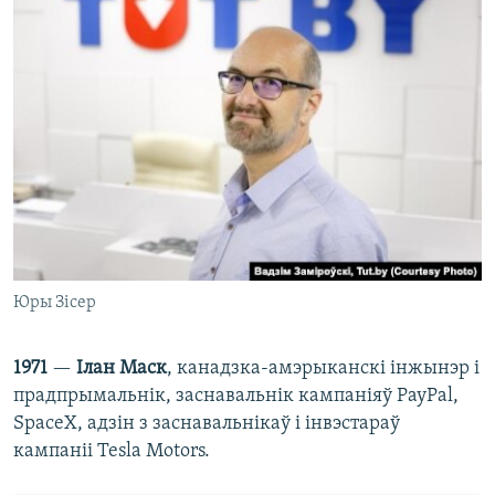
Юры Зісер
1971
—
Ілан Маск
, канадзка-амэрыканскі інжынэр і
прадпрымальнік, заснавальнік кампаніяў PayPal,
SpaceX, адзін з заснавальнікаў і інвэстараў
кампаніі Tesla Motors.