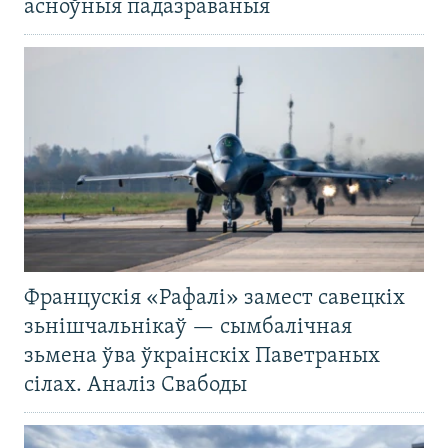
асноўныя падазраваныя
Францускія «Рафалі» замест савецкіх
зьнішчальнікаў — сымбалічная
зьмена ўва ўкраінскіх Паветраных
сілах. Аналіз Свабоды