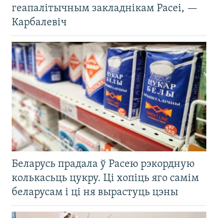
геапалітычным закладнікам Расеі, —
Карбалевіч
Беларусь прадала ў Расею рэкордную
колькасьць цукру. Ці хопіць яго самім
беларусам і ці ня вырастуць цэны