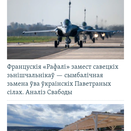
Францускія «Рафалі» замест савецкіх
зьнішчальнікаў — сымбалічная
зьмена ўва ўкраінскіх Паветраных
сілах. Аналіз Свабоды