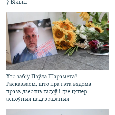
ў Вільні
Хто забіў Паўла Шарамета?
Расказваем, што пра гэта вядома
празь дзесяць гадоў і дзе цяпер
асноўныя падазраваныя