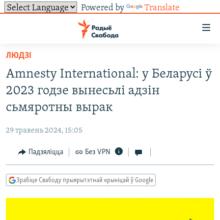
Powered by
Translate
Лінкі
ўнівэрсальнага
доступу
ЛЮДЗІ
НАВІНЫ
Перайсьці
Amnesty International: у Беларусі ў
да
ТОЛЬКІ НА СВАБОДЗЕ
УСЕ НАВІНЫ
2023 годзе вынесьлі адзін
галоўнага
СУВЯЗЬ
ВІДЭА І ФОТА
ТЭСТЫ
зьместу
сьмяротны вырак
Перайсьці
ПАДПІСАЦЦА
ЛЮДЗІ
БЛОГІ
АБЫСЬЦІ БЛЯКАВАНЬНЕ
да
29 травень 2024, 15:05
ПАЛІТЫКА
ГІСТОРЫЯ НА СВАБОДЗЕ
ПАДЗЯЛІЦЦА ІНФАРМАЦЫЯЙ
RSS
галоўнай
САЧЫЦЕ ЗА АБНАЎЛЕНЬНЯМІ
Падзяліцца
Без VPN
навігацыі
ЭКАНОМІКА
ПАДКАСТЫ
ПАДКАСТЫ
Перайсьці
ВАЙНА
КНІГІ
FACEBOOK
да
Зрабіце Свабоду прыярытэтнай крыніцай ў Google
БЕЛАРУСЫ НА ВАЙНЕ
АЎДЫЁКНІГІ
TWITTER
пошуку
ПАЛІТВЯЗЬНІ
PREMIUM
Усе сайты РС/РСЭ