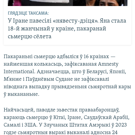
ГЛЯДЗІЦЕ ТАКСАМА:
У Іране павесілі «нявесту-дзіця». Яна стала
18-й жанчынай у краіне, пакаранай
сьмерцю сёлета
Пакараньні сьмерцю адбыліся ў 16 краінах —
найменшая колькасьць, зафіксаваная Amnesty
International. Адзначаецца, што ў Беларусі, Японіі,
М’янме і Паўднёвым Судане не зафіксавалі
ніводнага выпадку прывядзеньня сьмяротнай кары
ў выкананьне.
Найчасьцей, паводле зьвестак праваабаронцаў,
караюць сьмерцю ў Кітаі, Іране, Саудаўскай Арабіі,
Самалі і ЗША. У Злучаных Штатах Амэрыкі ў 2023
годзе сьмяротныя выракі выканалі адносна 24