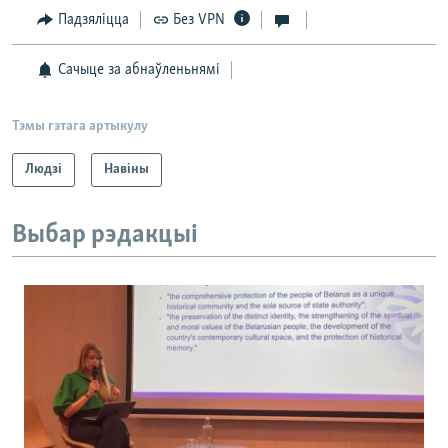
Падзяліцца
Без VPN
Сачыце за абнаўленьнямі
Тэмы гэтага артыкулу
Людзі
Навіны
Выбар рэдакцыі