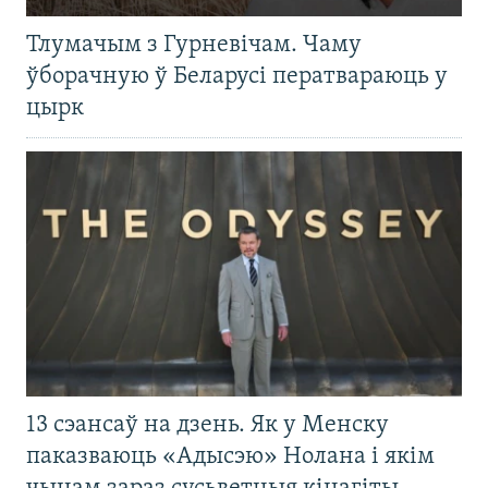
Тлумачым з Гурневічам. Чаму
ўборачную ў Беларусі ператвараюць у
цырк
13 сэансаў на дзень. Як у Менску
паказваюць «Адысэю» Нолана і якім