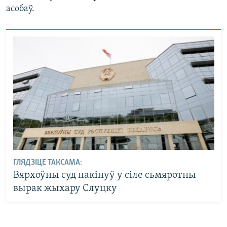
асобаў.
ГЛЯДЗІЦЕ ТАКСАМА:
Вярхоўны суд пакінуў у сіле сьмяротны
вырак жыхару Слуцку