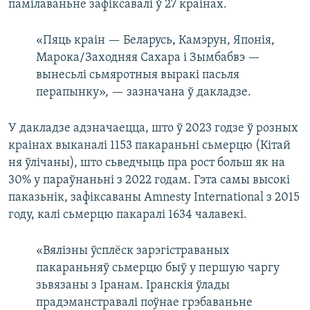
памілаваньне зафіксавалі ў 27 краінах.
«Пяць краін — Беларусь, Камэрун, Японія,
Марока/Заходняя Сахара і Зымбабвэ —
вынесьлі сьмяротныя выракі пасьля
перапынку», — зазначана ў дакладзе.
У дакладзе адзначаецца, што ў 2023 годзе ў розных
краінах выканалі 1153 пакараньні сьмерцю (Кітай
ня ўлічаны), што сьведчыць пра рост больш як на
30% у параўнаньні з 2022 годам. Гэта самы высокі
паказьнік, зафіксаваны Amnesty International з 2015
году, калі сьмерцю пакаралі 1634 чалавекі.
«Вялізны ўсплёск зарэгістраваных
пакараньняў сьмерцю быў у першую чаргу
зьвязаны з Іранам. Іранскія ўлады
прадэманстравалі поўнае грэбаваньне