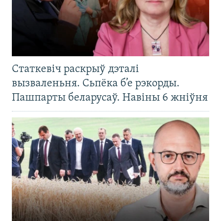
Статкевіч раскрыў дэталі
вызваленьня. Сьпёка б’е рэкорды.
Пашпарты беларусаў. Навіны 6 жніўня