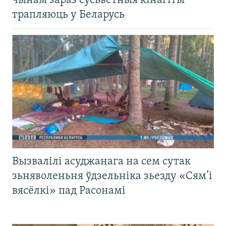
чынам зараз сусьветныя кінагіты
трапляюць у Беларусь
Вызвалілі асуджанага на сем сутак
зьняволеньня ўдзельніка зьезду «Сям’і
вясёлкі» пад Расонамі