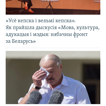
«Усё кепска і вельмі кепска».
Як прайшла дыскусія «Мова, культура,
адукацыя і мэдыя: нябачны фронт
за Беларусь»