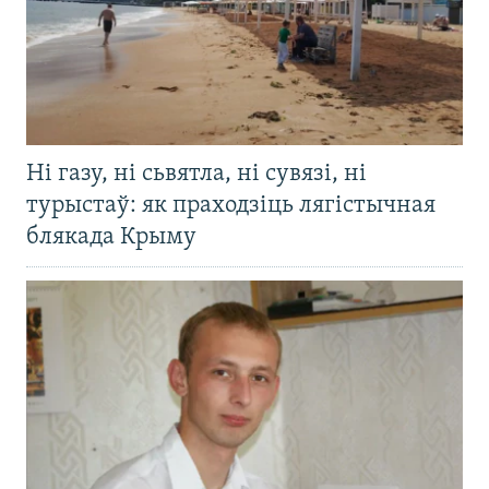
Ні газу, ні сьвятла, ні сувязі, ні
турыстаў: як праходзіць лягістычная
блякада Крыму