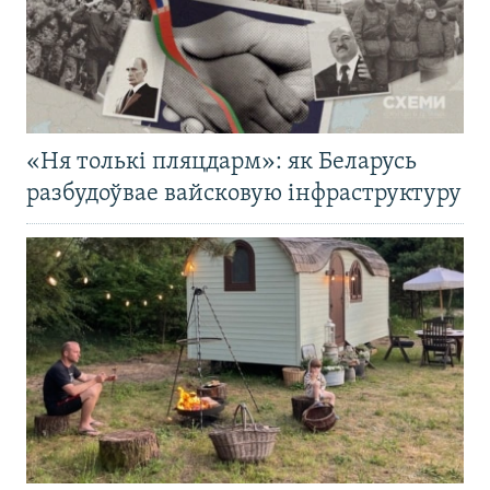
«Ня толькі пляцдарм»: як Беларусь
разбудоўвае вайсковую інфраструктуру