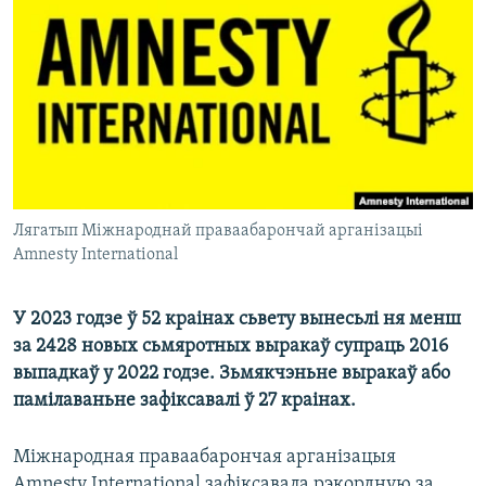
КУЛЬТУРА
МОВА
КАЛЯНДАР
НА ХВАЛЯХ СВАБОДЫ
Лягатып Міжнароднай праваабарончай арганізацыі
Amnesty International
У 2023 годзе ў 52 краінах сьвету вынесьлі ня менш
за 2428 новых сьмяротных выракаў супраць 2016
выпадкаў у 2022 годзе. Зьмякчэньне выракаў або
памілаваньне зафіксавалі ў 27 краінах.
Міжнародная праваабарончая арганізацыя
Amnesty International зафіксавала рэкордную за