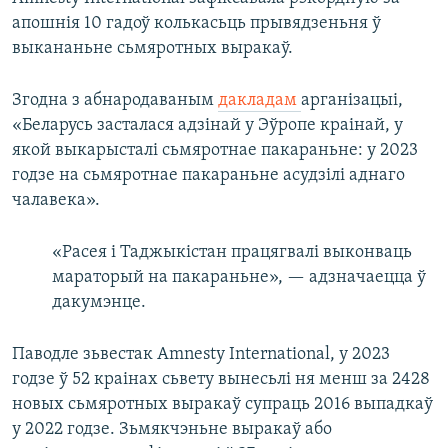
апошнія 10 гадоў колькасьць прывядзеньня ў
выкананьне сьмяротных выракаў.
Згодна з абнародаваным
дакладам
арганізацыі,
«Беларусь засталася адзінай у Эўропе краінай, у
якой выкарысталі сьмяротнае пакараньне: у 2023
годзе на сьмяротнае пакараньне асудзілі аднаго
чалавека».
«Расея і Таджыкістан працягвалі выконваць
мараторый на пакараньне», — адзначаецца ў
дакумэнце.
Паводле зьвестак Amnesty International, у 2023
годзе ў 52 краінах сьвету вынесьлі ня менш за 2428
новых сьмяротных выракаў супраць 2016 выпадкаў
у 2022 годзе. Зьмякчэньне выракаў або