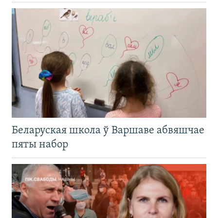
Беларуская школа ў Варшаве абвяшчае
пяты набор