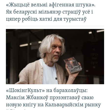
«Жыцьцё вельмі афігенная штука».
Як беларускі мільянэр страціў усё і
цяпер робіць хаткі для турыстаў
«ШокінгКульт» на барахолаўцы:
Максім Жбанкоў прэзэнтаваў сваю
новую кнігу на Кальварыйскім рынку