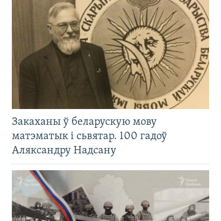
Закаханы ў беларускую мову
матэматык і сьвятар. 100 гадоў
Аляксандру Надсану