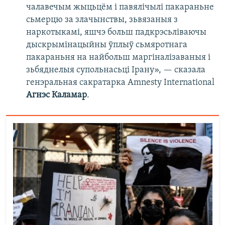
чалавечым жыцьцём і павялічылі пакараньне
сьмерцю за злачынствы, зьвязаныя з
наркотыкамі, яшчэ больш падкрэсьліваючы
дыскрымінацыйны ўплыў сьмяротнага
пакараньня на найбольш маргіналізаваныя і
зьбяднелыя супольнасьці Ірану», — сказала
генэральная сакратарка Amnesty International
Агнэс Каламар
.