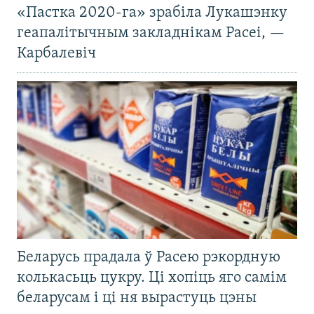
«Пастка 2020-га» зрабіла Лукашэнку
геапалітычным закладнікам Расеі, —
Карбалевіч
Беларусь прадала ў Расею рэкордную
колькасьць цукру. Ці хопіць яго самім
беларусам і ці ня вырастуць цэны