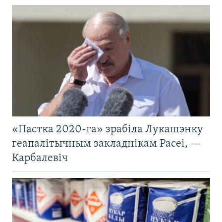
«Пастка 2020-га» зрабіла Лукашэнку
геапалітычным закладнікам Расеі, —
Карбалевіч