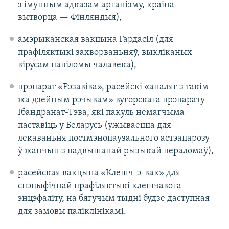
з імунным адказам арганізму, краіна-
вытворца — Фінляндыя),
амэрыканская вакцына Гардасіл (для
прафіляктыкі захворваньняў, выкліканых
вірусам папіломы чалавека),
прэпарат «Рэзавіва», расейскі «аналяг з такім
жа дзейным рэчывам» вугорскага прэпарату
Ібандранат-Тэва, які пакуль немагчыма
паставіць у Беларусь (ужываецца для
лекаваньня постмэнопаузального астэапарозу
ў жанчын з падвышанай рызыкай пераломаў),
расейская вакцына «Клешч-э-вак» для
спэцыфічнай прафіляктыкі клешчавога
энцэфаліту, на бягучым тыдні будзе даступная
для замовы паліклінікамі.