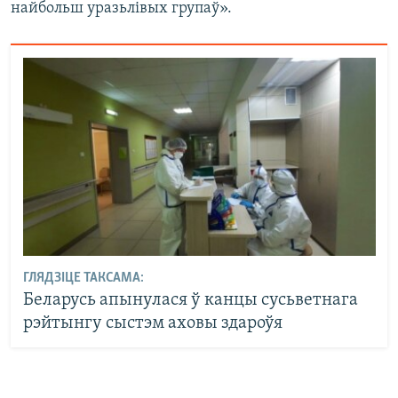
найбольш уразьлівых групаў».
ГЛЯДЗІЦЕ ТАКСАМА:
Беларусь апынулася ў канцы сусьветнага
рэйтынгу сыстэм аховы здароўя