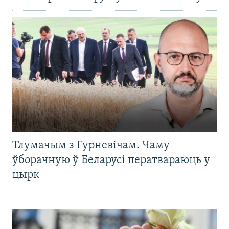
Тлумачым з Гурневічам. Чаму
ўборачную ў Беларусі ператвараюць у
цырк