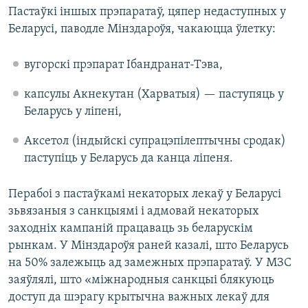
Пастаўкі іншых прэпаратаў, цяпер недаступных у
Беларусі, паводле Мінздароўя, чакаюцца ўлетку:
вугорскі прэпарат Ібандранат-Тэва,
капсулы Акнекутан (Харватыя) — паступяць у
Беларусь у ліпені,
Аксетол (індыйскі супрацэпілептычны сродак)
паступіць у Беларусь да канца ліпеня.
Перабоі з пастаўкамі некаторых лекаў у Беларусі
зьвязаныя з санкцыямі і адмовай некаторых
заходніх кампаній працаваць зь беларускім
рынкам. У Мінздароўя раней казалі, што Беларусь
на 50% залежыць ад замежных прэпаратаў. У МЗС
заяўлялі, што «міжнародныя санкцыі блякуюць
доступ да шэрагу крытычна важных лекаў для