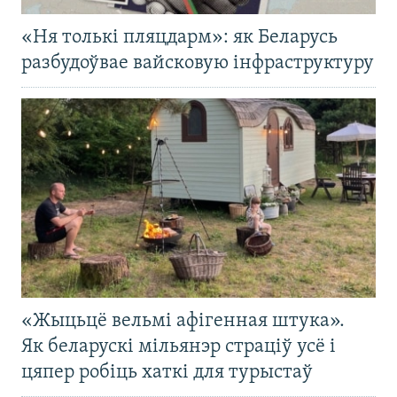
«Ня толькі пляцдарм»: як Беларусь
разбудоўвае вайсковую інфраструктуру
«Жыцьцё вельмі афігенная штука».
Як беларускі мільянэр страціў усё і
цяпер робіць хаткі для турыстаў