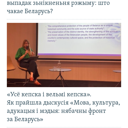
выпадак зьнікненьня рэжыму: што
чакае Беларусь?
«Усё кепска і вельмі кепска».
Як прайшла дыскусія «Мова, культура,
адукацыя і мэдыя: нябачны фронт
за Беларусь»