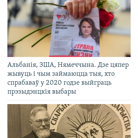
Альбанія, ЗША, Нямеччына. Дзе цяпер
жывуць і чым займаюцца тыя, хто
спрабаваў у 2020 годзе выйграць
прэзыдэнцкія выбары