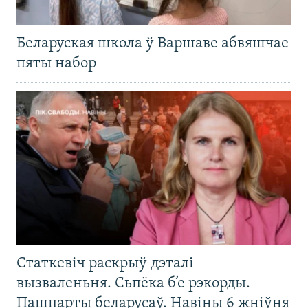
Беларуская школа ў Варшаве абвяшчае
пяты набор
Статкевіч раскрыў дэталі
вызваленьня. Сьпёка б’е рэкорды.
Пашпарты беларусаў. Навіны 6 жніўня