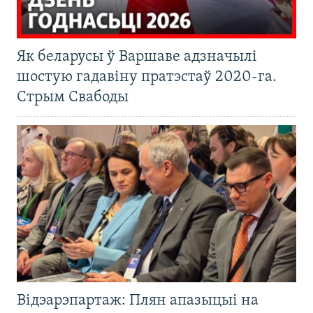
Як беларусы ў Варшаве адзначылі
шостую гадавіну пратэстаў 2020-га.
Стрым Свабоды
Відэарэпартаж: Плян апазыцыі на