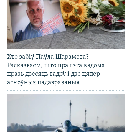
Хто забіў Паўла Шарамета?
Расказваем, што пра гэта вядома
празь дзесяць гадоў і дзе цяпер
асноўныя падазраваныя