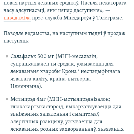
новая партыя лекавых сродкаў. Пасьля некаторага
часу адсутнасьці, яны цяпер даступныя», —
паведаміла
прэс-служба Мінздароўя ў Тэлеграме.
Паводле ведамства, на наступным тыдні ў продаж
паступяць:
Салафальк 500 мг (МНН-месалазін,
супрацьзапаленчы сродак, ужываецца для
лекаваньня хваробы Крона і неспэцыфічнага
язвавага каліту, краіна-вытворца —
Нямеччына).
Метыпрэд 4мг (МНН-метылпрэднізалон;
глюкакартыкастэроід, выкарыстоўваецца для
зьніжэньня запаленьня і сымптомаў
алергічных рэакцыяў, ужываецца для
лекаваньня розных захворваньняў, зьвязаных