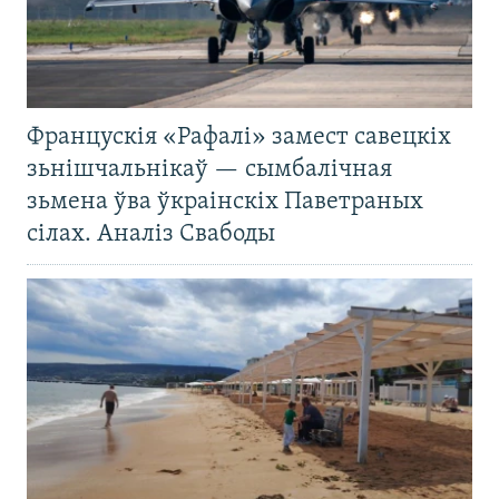
Францускія «Рафалі» замест савецкіх
зьнішчальнікаў — сымбалічная
зьмена ўва ўкраінскіх Паветраных
сілах. Аналіз Свабоды