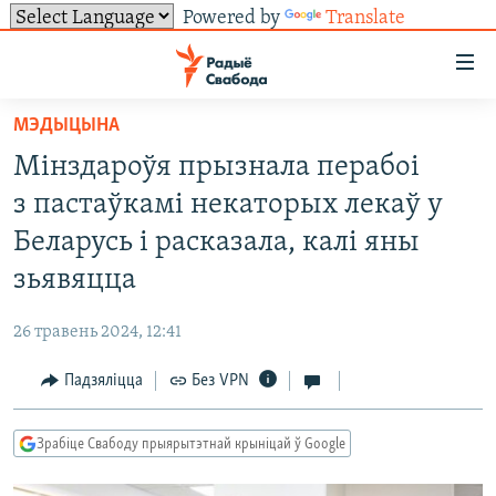
Powered by
Translate
Лінкі
ўнівэрсальнага
доступу
МЭДЫЦЫНА
НАВІНЫ
Перайсьці
Мінздароўя прызнала перабоі
да
ТОЛЬКІ НА СВАБОДЗЕ
УСЕ НАВІНЫ
з пастаўкамі некаторых лекаў у
галоўнага
СУВЯЗЬ
ВІДЭА І ФОТА
ТЭСТЫ
зьместу
Беларусь і расказала, калі яны
Перайсьці
ПАДПІСАЦЦА
ЛЮДЗІ
БЛОГІ
АБЫСЬЦІ БЛЯКАВАНЬНЕ
зьявяцца
да
ПАЛІТЫКА
ГІСТОРЫЯ НА СВАБОДЗЕ
ПАДЗЯЛІЦЦА ІНФАРМАЦЫЯЙ
RSS
галоўнай
САЧЫЦЕ ЗА АБНАЎЛЕНЬНЯМІ
26 травень 2024, 12:41
навігацыі
ЭКАНОМІКА
ПАДКАСТЫ
ПАДКАСТЫ
Перайсьці
Падзяліцца
Без VPN
ВАЙНА
КНІГІ
FACEBOOK
да
БЕЛАРУСЫ НА ВАЙНЕ
АЎДЫЁКНІГІ
TWITTER
пошуку
Зрабіце Свабоду прыярытэтнай крыніцай ў Google
ПАЛІТВЯЗЬНІ
PREMIUM
Усе сайты РС/РСЭ