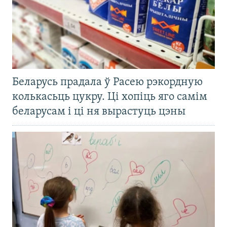
Беларусь прадала ў Расею рэкордную
колькасьць цукру. Ці хопіць яго самім
беларусам і ці ня вырастуць цэны