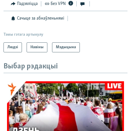
Падзяліцца
Без VPN
Сачыце за абнаўленьнямі
Тэмы гэтага артыкулу
Людзі
Навіны
Мэдыцына
Выбар рэдакцыі