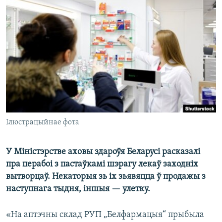
КУЛЬТУРА
МОВА
КАЛЯНДАР
НА ХВАЛЯХ СВАБОДЫ
Ілюстрацыйнае фота
У Міністэрстве аховы здароўя Беларусі расказалі
пра перабоі з пастаўкамі шэрагу лекаў заходніх
вытворцаў. Некаторыя зь іх зьявяцца ў продажы з
наступнага тыдня, іншыя — улетку.
«На аптэчны склад РУП „Белфармацыя“ прыбыла