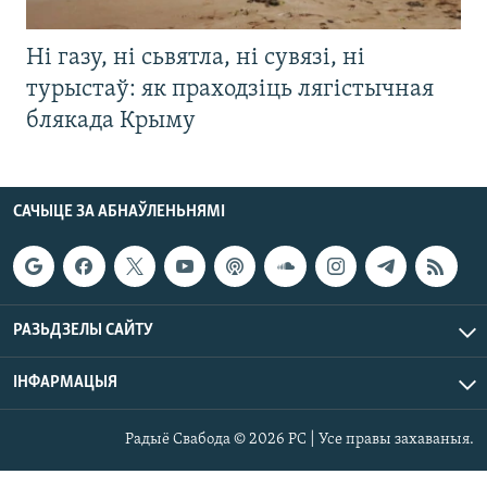
Ні газу, ні сьвятла, ні сувязі, ні
турыстаў: як праходзіць лягістычная
блякада Крыму
САЧЫЦЕ ЗА АБНАЎЛЕНЬНЯМІ
РАЗЬДЗЕЛЫ САЙТУ
ІНФАРМАЦЫЯ
Радыё Свабода © 2026 РС | Усе правы захаваныя.