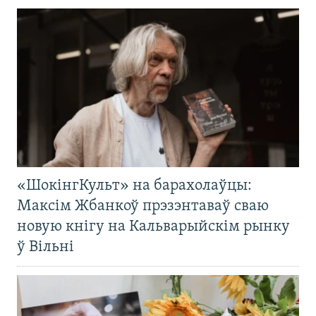
«ШокінгКульт» на барахолаўцы:
Максім Жбанкоў прэзэнтаваў сваю
новую кнігу на Кальварыйскім рынку
ў Вільні