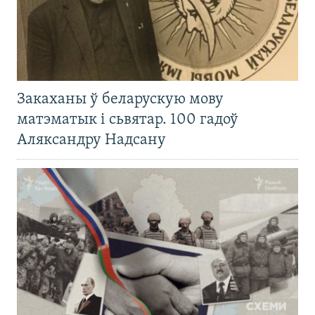
Закаханы ў беларускую мову
матэматык і сьвятар. 100 гадоў
Аляксандру Надсану