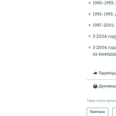
1990–1993:
1993–1995:
1997–2001:
З 2004 год
З 2004 год
па выведц
Падзяліцц
Друкавац
Тэмы гэтага арты
Палітыка