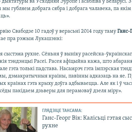
ыктатуры ва Ўсходняй Эўропе і асабліва ў Беларусі. З
 мы губляем добрага сябра і добрага чалавека, па якім
аць».
эрвію Свабодзе 10 гадоў у верасьні 2014 году таму
Ганс-Г
нае пра рэжым Лукашэнкі:
ая сыстэма рухне. Сёньня ў выніку расейска-ўкраінска
ія тэндэнцыі Расеі. Расея афіцыйна кажа, што абараня
але гэта толькі падстава. Насамрэч гэта імпэрская тэн
мы, дэмакратычныя краіны, павінны адказаць на яе. П
х краінах гэта крыху доўга адбываецца. Але як і ў ча
сёды пакідаем дзьверы для перамоваў дзеля міру».
ГЛЯДЗІЦЕ ТАКСАМА:
Ганс-Георг Вік: Калісьці гэтая сы
рухне