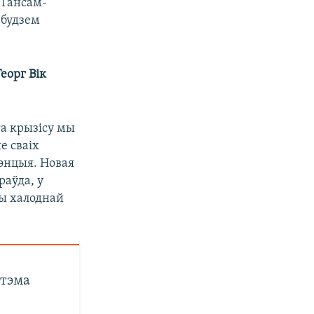
 Гансам-
 будзем
еорг Вік
га крызісу мы
е сваіх
дэнцыя. Новая
раўда, у
сы халоднай
стэма