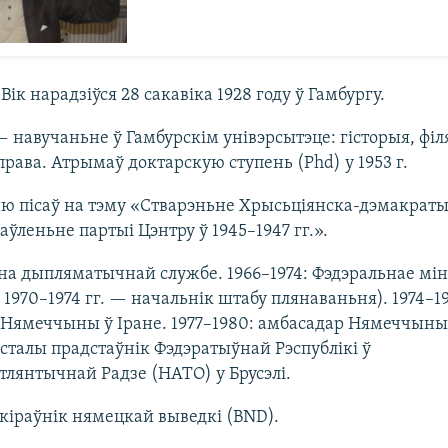
Вік нарадзіўся 28 сакавіка 1928 году ў Гамбургу.
— навучаньне ў Гамбурскім унівэрсытэце: гісторыя, філ
права. Атрымаў доктарскую ступень (Phd) у 1953 г.
ю пісаў на тэму «Стварэньне Хрысьціянска-дэмакрат
аўленьне партыі Цэнтру ў 1945–1947 гг.».
 на дыпляматычнай службе. 1966–1974: Фэдэральнае мін
 1970–1974 гг. — начальнік штабу плянаваньня). 1974–19
Нямеччыны ў Іране. 1977–1980: амбасадар Нямеччыны 
 сталы прадстаўнік Фэдэратыўнай Рэспублікі ў
лянтычнай Радзе (НАТО) у Брусэлі.
 кіраўнік нямецкай выведкі (BND).