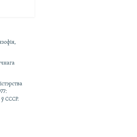
язофія,
ычнага
істэрства
77:
ў СССР.