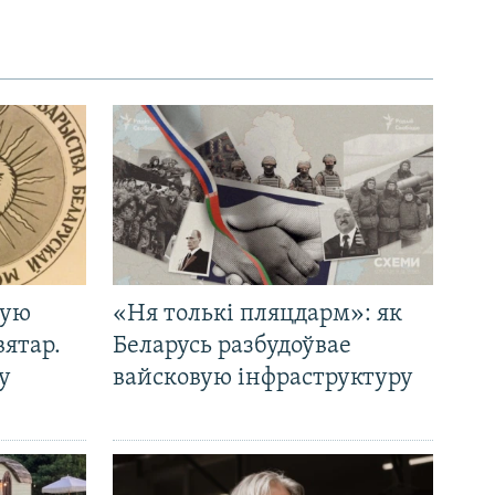
кую
«Ня толькі пляцдарм»: як
вятар.
Беларусь разбудоўвае
у
вайсковую інфраструктуру