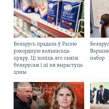
Беларусь прадала ў Расею
Беларус
рэкордную колькасьць
Варшав
цукру. Ці хопіць яго самім
набор
беларусам і ці ня вырастуць
цэны