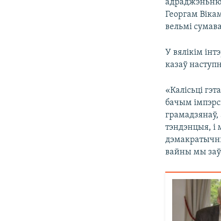
адраджэньню д
Георгам Вікам
вельмі сумав
У вялікім інт
казаў наступ
«Калісьці гэт
бачым імпэрск
грамадзянаў, 
тэндэнцыя, і 
дэмакратычны
вайны мы заў