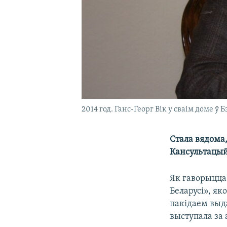
2014 год. Ганс-Георг Вік у сваім доме ў 
Стала вядома,
Кансультацый
Як гаворыцца
Беларусі», як
пакідаем выд
выступала за 