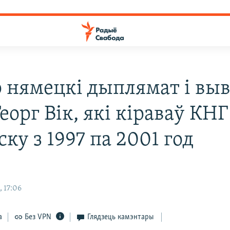
 нямецкі дыплямат і выв
еорг Вік, які кіраваў КН
ку з 1997 па 2001 год
 17:06
а
Без VPN
Глядзець камэнтары