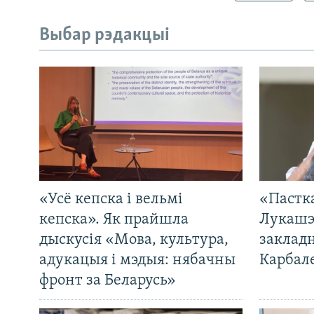
Выбар рэдакцыі
«Усё кепска і вельмі
«Пастка
кепска». Як прайшла
Лукашэ
дыскусія «Мова, культура,
закладн
адукацыя і мэдыя: нябачны
Карбал
фронт за Беларусь»