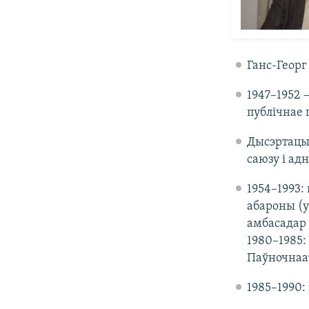
Ганс-Георг 
1947–1952 
публічнае 
Дысэртацы
саюзу і адн
1954–1993:
абароны (у
амбасадар 
1980–1985:
Паўночнаат
1985–1990: