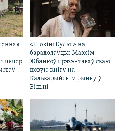
генная
«ШокінгКульт» на
і
барахолаўцы: Максім
 і цяпер
Жбанкоў прэзэнтаваў сваю
ыстаў
новую кнігу на
Кальварыйскім рынку ў
Вільні