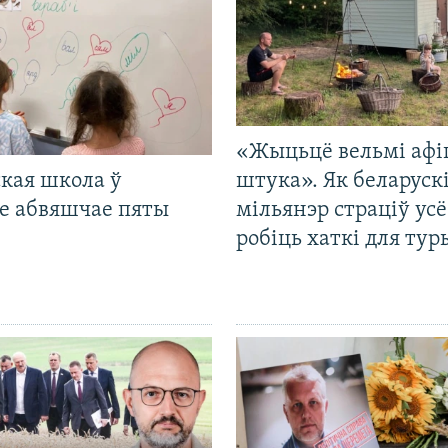
«Жыцьцё вельмі афі
кая школа ў
штука». Як беларуск
е абвяшчае пяты
мільянэр страціў усё
робіць хаткі для тур