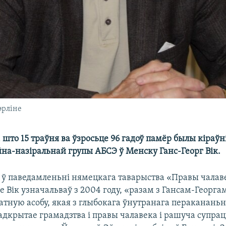
Бэрліне
 што 15 траўня ва ўзросьце 96 гадоў памёр былы кіраўн
на-назіральнай групы АБСЭ ў Менску Ганс-Георг Вік.
 ў паведамленьні нямецкага таварыства «Правы чалав
ое Вік узначальваў з 2004 году, «разам з Гансам-Георг
атную асобу, якая з глыбокага ўнутранага перакананьн
адкрытае грамадзтва і правы чалавека і рашуча супрац