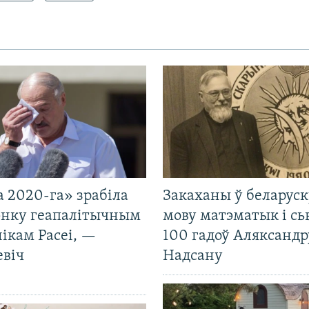
 2020-га» зрабіла
Закаханы ў беларус
нку геапалітычным
мову матэматык і сь
ікам Расеі, —
100 гадоў Аляксандр
евіч
Надсану