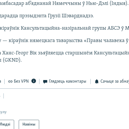
 амбасадар аб’яднанай Нямеччыны ў Нью-Дэлі (Індыя).
 дарадца прэзыдэнта Грузіі Шэварднадзэ.
 кіраўнік Кансультацыйна-назіральнай групы АБСЭ ў М
у — кіраўнік нямецкага таварыства «Правы чалавека ў 
а Ханс-Георг Вік зьяўляецца старшынём Кансультацыйн
ы (GKND).
а
Без VPN
Глядзець камэнтары
Сачыце за абна
ь
кулу
Людзі
Навіны