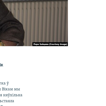
ік
ека ў
ам Вікам мы
я няўхільна
ьстаяла