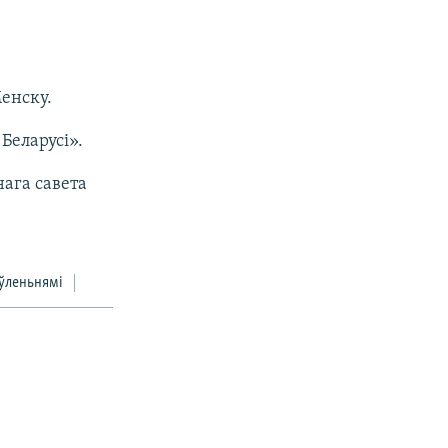
енску.
Беларусі».
ага савета
ўленьнямі