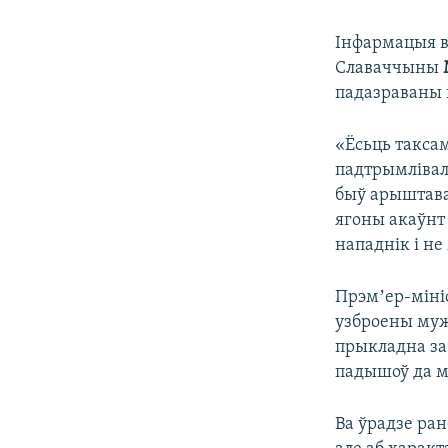
Інфармацыя в
Славаччыны
падазраваны 
«Ёсьць таксам
падтрымлівалі
быў арыштава
ягоны акаўнт 
нападнік і не
Прэмʼер-мініс
узброены муж
прыкладна за 
падышоў да м
Ва ўрадзе ран