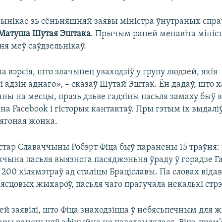
ынікае зь сёньняшняй заявы міністра ўнутраных спра
Матуша
Шутая
Эштака
. Прычым раней менавіта мініст
ня меў саўдзельнікаў.
а вэрсія, што злачынец уваходзіў у групу людзей, якія
 адзін аднаго», – сказаў Шутай Эштак. Ён дадаў, што 
ны на месцы, празь дзьве гадзіны пасьля замаху быў
на Facebook і гісторыя кантактаў. Пры гэтым іх выдалі
 ягоная жонка.
тар Славаччыны Робэрт Фіца быў паранены 15 траўня: у
чына пасьля выязнога пасяджэньня ўраду ў горадзе Г
200 кілямэтраў ад сталіцы Браціславы. Па словах відав
ясцовых жыхароў, пасьля чаго прагучала некалькі стрэ
ей заявілі, што Фіца знаходзіцца ў небясьпечным для 