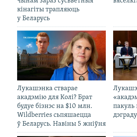
чынам зараз сусьветныя
вясёлкі
кінагіты трапляюць
у Беларусь
Лукашэнка стварае
Лукашэ
акадэмію для Колі? Брат
«акадэ
будуе бізнэс на $10 млн.
пакуль 
Wildberries сьпяшаецца
дэграду
ў Беларусь. Навіны 5 жніўня