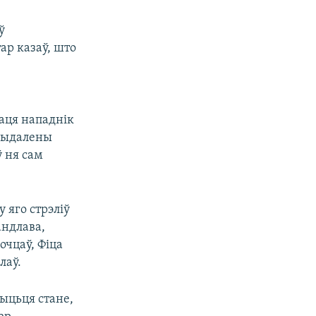
ў
ар казаў, што
хаця нападнік
 выдалены
ў ня сам
 яго стрэліў
андлава,
очцаў, Фіца
лаў.
жыцьця стане,