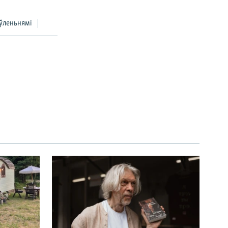
ўленьнямі