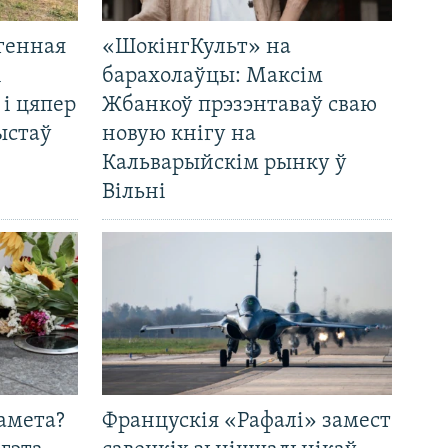
генная
«ШокінгКульт» на
і
барахолаўцы: Максім
 і цяпер
Жбанкоў прэзэнтаваў сваю
ыстаў
новую кнігу на
Кальварыйскім рынку ў
Вільні
амета?
Францускія «Рафалі» замест