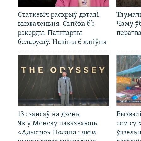
Статкевіч раскрыў дэталі
Тлумач
вызваленьня. Сьпёка б’е
Чаму ў
рэкорды. Пашпарты
ператв
беларусаў. Навіны 6 жніўня
13 сэансаў на дзень.
Вызвалі
Як у Менску паказваюць
сем сут
«Адысэю» Нолана і якім
ўдзельн