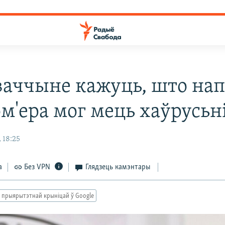
ваччыне кажуць, што нап
эм'ера мог мець хаўрусьн
 18:25
а
Без VPN
Глядзець камэнтары
 прыярытэтнай крыніцай ў Google