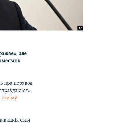
ражае», але
намесьнік
ць пра перавод
праўдзіліся».
–
сказаў
лавацкія сілы