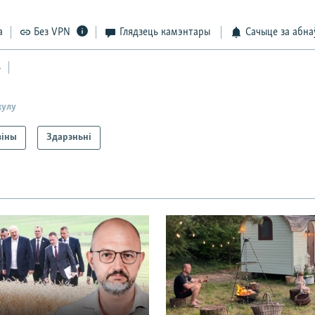
а
Без VPN
Глядзець камэнтары
Сачыце за абна
ь
кулу
віны
Здарэньні