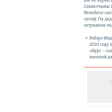
але аб харак
Славаччыны і
Newshour сказ
сустаў. Па да
затрымала па
Робэрт Фіц
2023 году 
«Курс – са
ваеннай да