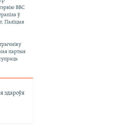
ер
тэрвію BBC
трапіла ў
т. Паліцыя
стрычніку
оная партыя
супраць
я здароўя