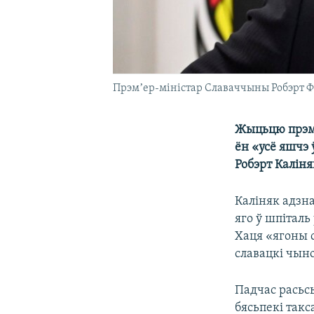
Прэмʼер-міністар Славаччыны Робэрт Фі
Жыцьцю прэмʼ
ён «усё яшчэ 
Робэрт Каліня
Каліняк адзна
яго ў шпіталь
Хаця «ягоны с
славацкі чыно
Падчас расьсь
бясьпекі такс