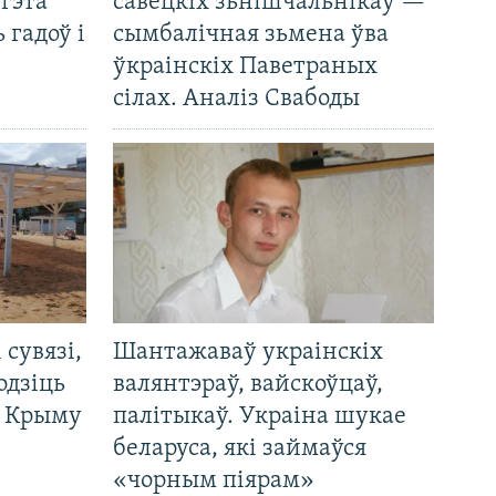
 гэта
савецкіх зьнішчальнікаў —
 гадоў і
сымбалічная зьмена ўва
ўкраінскіх Паветраных
сілах. Аналіз Свабоды
і сувязі,
Шантажаваў украінскіх
одзіць
валянтэраў, вайскоўцаў,
а Крыму
палітыкаў. Украіна шукае
беларуса, які займаўся
«чорным піярам»