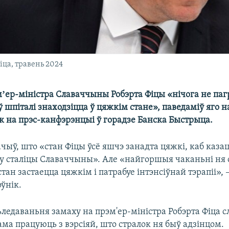
ца, травень 2024
ер-міністра Славаччыны Робэрта Фіцы «нічога не паг
ў шпіталі знаходзіцца ў цяжкім стане», паведаміў яго 
к на прэс-канфэрэнцыі ў горадзе Банска Быстрыца.
чыў, што «стан Фіцы ўсё яшчэ занадта цяжкі, каб каза
 у сталіцы Славаччыны». Але «найгоршыя чаканьні ня с
тан застаецца цяжкім і патрабуе інтэнсіўнай тэрапіі», 
ўнік.
ледаваньня замаху на прэм'ер-міністра Робэрта Фіца с
ама працуюць з вэрсіяй, што стралок ня быў адзінцом.