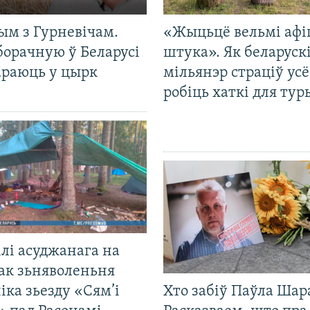
ым з Гурневічам.
«Жыцьцё вельмі афі
борачную ў Беларусі
штука». Як беларуск
араюць у цырк
мільянэр страціў усё
робіць хаткі для тур
лі асуджанага на
ак зьняволеньня
іка зьезду «Сям’і
Хто забіў Паўла Шар