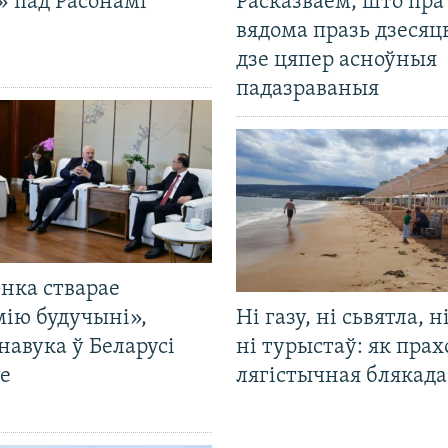
» пад Расонамі
Расказваем, што пра
вядома празь дзесяць
дзе цяпер асноўныя
падазраваныя
нка стварае
мію будучыні»,
Ні газу, ні сьвятла, н
навука ў Беларусі
ні турыстаў: як прах
е
лягістычная блякад