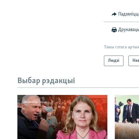
Падзяліцц
Друкавац
Тэмы гэтага арты
Людзі
На
Выбар рэдакцыі