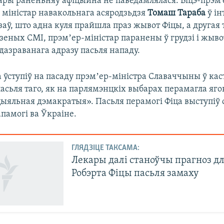
тары раненьняў афіцыйна не паведамлялася. Віцэ-прэм’
 міністар навакольнага асяродзьдзя
Томаш
Тараба
ў ін
аў, што адна куля прайшла праз жывот Фіцы, а другая 
дзеных СМІ, прэмʼер-міністар паранены ў грудзі і жыво
дазраванага адразу пасьля нападу.
а ўступіў на пасаду прэмʼер-міністра Славаччыны ў ка
пасьля таго, як на парлямэнцкіх выбарах перамагла яг
цыяльная дэмакратыя». Пасьля перамогі Фіца выступіў 
памогі ва Ўкраіне.
ГЛЯДЗІЦЕ ТАКСАМА:
Лекары далі станоўчы прагноз дл
Робэрта Фіцы пасьля замаху